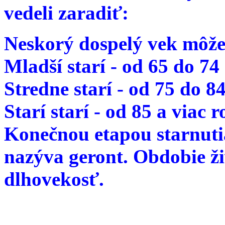
vedeli zaradiť:
Neskorý dospelý vek môže
Mladší starí - od 65 do 74
Stredne starí - od 75 do 8
Starí starí - od 85 a viac 
Konečnou etapou starnutia
nazýva geront. Obdobie ž
dlhovekosť.