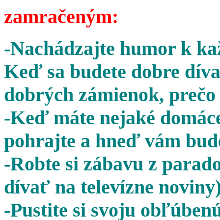
zamračeným:
-Nachádzajte humor k kaž
Keď sa budete dobre díva
dobrých zámienok, prečo 
-Keď máte nejaké domáce 
pohrajte a hneď vám bude
-Robte si zábavu z parado
dívať na televízne noviny)
-Pustite si svoju obľúben