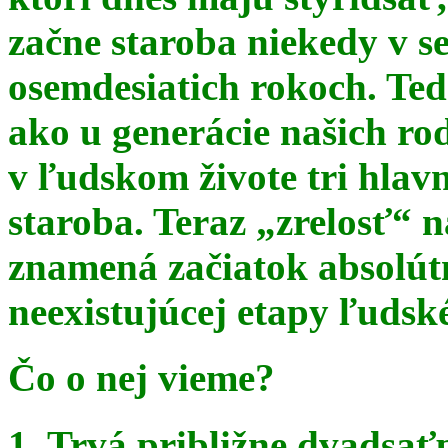
začne staroba niekedy v s
osemdesiatich rokoch. Te
ako u generácie našich ro
v ľudskom živote tri hlav
staroba. Teraz
„zrelosť“ n
znamená začiatok absolút
neexistujúcej etapy ľudsk
Čo o nej vieme?
1. Trvá približne dvadsať