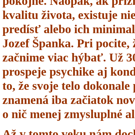
pokojne. Naopak, ak prí
kvalitu života, existuje n
predísť alebo ich minima
Jozef Španka. Pri pocite, 
začnime viac hýbať. Už 
prospeje psychike aj kond
to, že svoje telo dokonal
znamená iba začiatok nov
o nič menej zmysluplné a
Až v tomto veku nám dochá