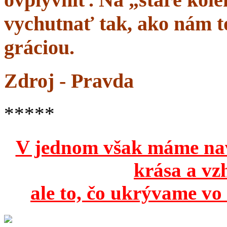
vychutnať tak, ako nám to
gráciou.
Zdroj - Pravda
*****
V jednom však máme na
krása a vz
ale to, čo ukrývame vo