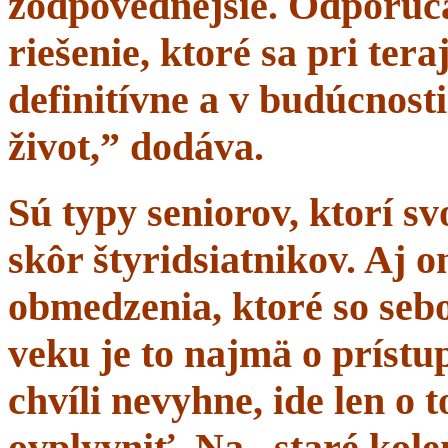
zodpovednejšie. Odporúč
riešenie, ktoré sa pri tera
definitívne a v budúcnost
život,” dodáva.
Sú typy seniorov, ktorí s
skôr štyridsiatnikov. Aj 
obmedzenia, ktoré so sebo
veku je to najmä o prístup
chvíli nevyhne, ide len o
ovplyvniť. Na „staré kole