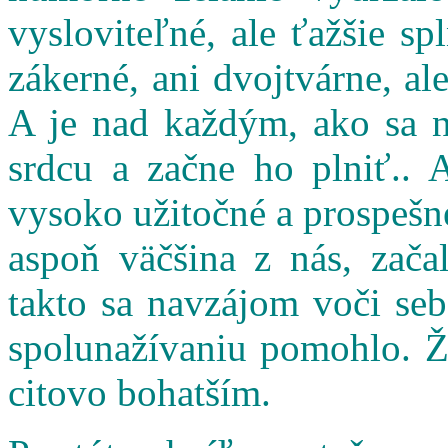
vysloviteľné, ale ťažšie s
zákerné, ani dvojtvárne, al
A je nad každým, ako sa n
srdcu a začne ho plniť.. 
vysoko užitočné a prospešné
aspoň väčšina z nás, zač
takto sa navzájom voči seb
spolunažívaniu pomohlo. Ži
citovo bohatším.