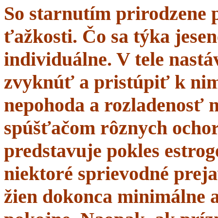
So starnutím prirodzene 
ťažkosti. Čo sa týka jesen
individuálne. V tele nastá
zvyknúť a pristúpiť k nim
nepohoda a rozladenosť 
spúšťačom rôznych ochor
predstavuje pokles estrogé
niektoré sprievodné prej
žien dokonca minimálne a