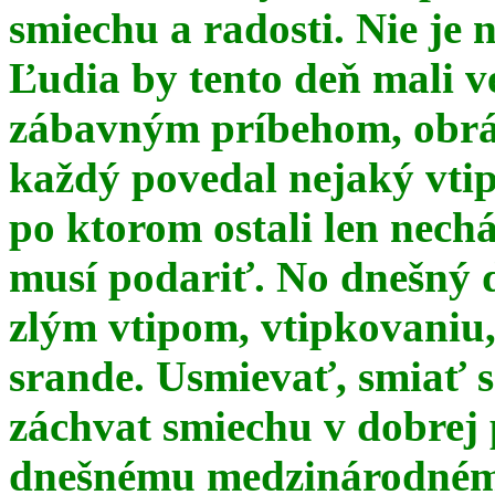
smiechu a radosti. Nie je 
Ľudia by tento deň mali 
zábavným príbehom, obrá
každý povedal nejaký vtip
po ktorom ostali len nechá
musí podariť. No dnešný 
zlým vtipom, vtipkovaniu
srande. Usmievať, smiať s
záchvat smiechu v dobrej p
dnešnému medzinárodnému