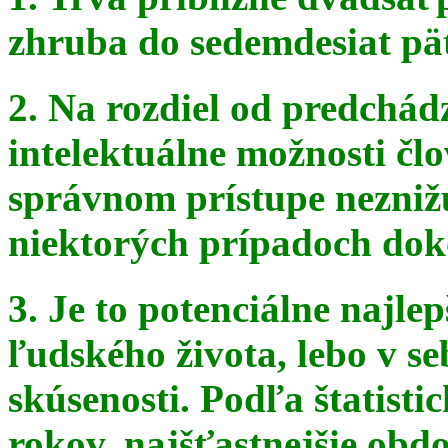
zhruba do sedemdesiat pä
2. Na rozdiel od predchádz
intelektuálne možnosti čl
správnom
prístupe nezniž
niektorých prípadoch doko
3. Je to potenciálne najle
ľudského života, lebo v seb
skúsenosti. Podľa štatist
rokov, najšťastnejšie obdo