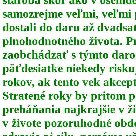
samozrejme veľmi, veľmi
dostali do daru až dvadsa
plnohodnotného života. Pr
zaobchádzať s týmto daro
päťdesiatke niekedy risku
rokov, ak tento vek akce
Stratené roky by pritom p
preháňania najkrajšie v ž
v živote pozoruhodné obd