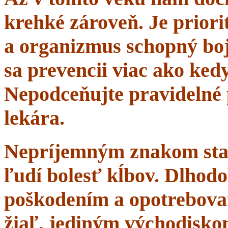
krehké zároveň. Je priorit
a organizmus schopný boj
sa prevencii viac ako ke
Nepodceňujte pravidelné 
lekára.
Nepríjemným znakom starn
ľudí bolesť kĺbov. Dlhodo
poškodením a opotrebova
žiaľ, jediným východisko