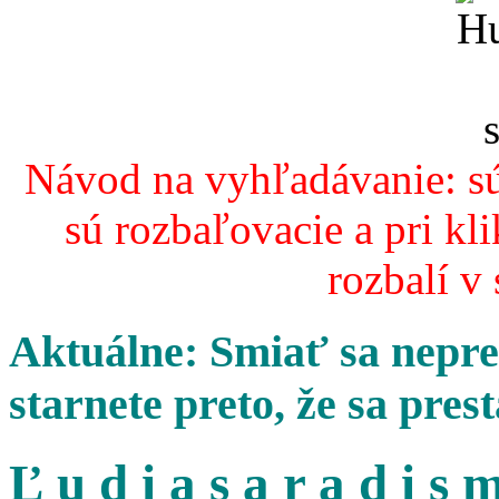
Návod na vyhľadávanie: sú
sú rozbaľovacie a pri kl
rozbalí v
Aktuálne: Smiať sa nepres
starnete preto, že sa pres
Ľ u d i a s a r a d i s m