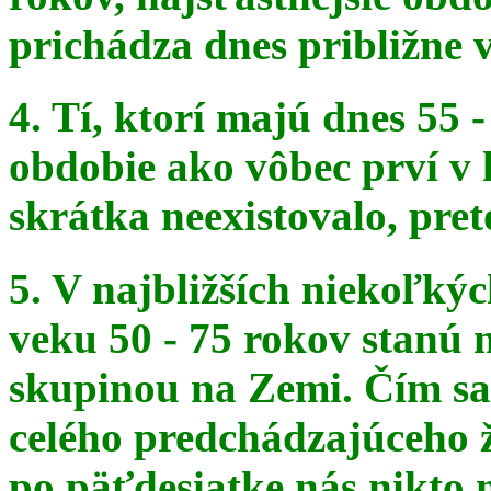
prichádza dnes približne v
4. Tí, ktorí majú dnes 55 
obdobie ako vôbec prví v 
skrátka
neexistovalo, pret
5. V najbližších niekoľký
veku 50 - 75 rokov stanú
skupinou na
Zemi. Čím sa 
celého predchádzajúceho ž
po päťdesiatke
nás nikto 