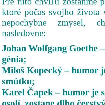
Pre túto chvíľu zostaňme 
ktoré počas svojho života 
nepochybne zmysel, cha
nasledovne:
Johan Wolfgang Goethe –
génia;
Miloš Kopecký – humor je
smútku;
Karel Čapek – humor je s
osolí, zostane dlho čerstvý