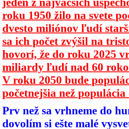
jeden z najväčších úspech
roku 1950 žilo na svete 
dvesto miliónov ľudí star
sa ich počet zvýšil na tri
hovorí, že do roku 2025 vr
miliardy ľudí nad 60 roko
V roku 2050 bude populá
početnejšia než populácia 
Prv než sa vrhneme do hu
dovolím si ešte malé vysve