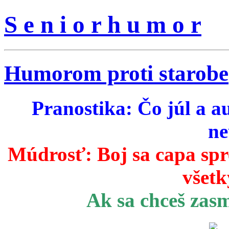
S e n i o r h u m o r
Humorom proti starobe
Pranostika: Čo júl a a
ne
Múdrosť:
Boj sa capa sp
všetk
Ak sa chceš zas