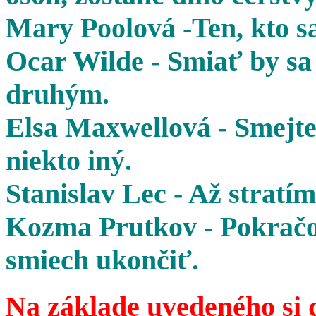
Mary Poolová -Ten, kto sa
Ocar Wilde - Smiať by sa 
druhým.
Elsa Maxwellová - Smejte 
niekto iný.
Stanislav Lec - Až stratím
Kozma Prutkov - Pokračov
smiech ukončiť.
Na základe uvedeného si 