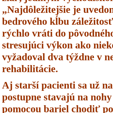
„Najdôležitejšie je uvedom
bedrového kĺbu záležitosť
rýchlo vráti do pôvodného 
stresujúci výkon ako niek
vyžadoval dva týždne v n
rehabilitácie.
Aj starší pacienti sa už 
postupne stavajú na nohy 
pomocou bariel chodiť po 