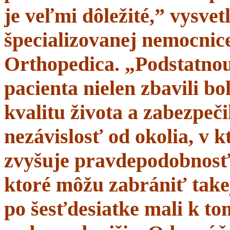
je veľmi dôležité,” vysve
špecializovanej nemocnice
Orthopedica. „Podstatnou
pacienta nielen zbavili bol
kvalitu života a zabezpeči
nezávislosť od okolia, v 
zvyšuje pravdepodobnosť 
ktoré môžu zabrániť takej
po šesťdesiatke mali k t