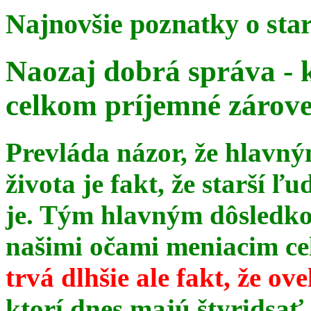
Najnovšie poznatky o sta
Naozaj dobrá správa - 
celkom príjemné zárov
Prevláda názor, že hlavn
života je fakt, že starší ľu
je. Tým hlavným dôsledk
našimi očami meniacim celé
trvá dlhšie ale fakt, že ov
ktorí dnes majú štyridsať