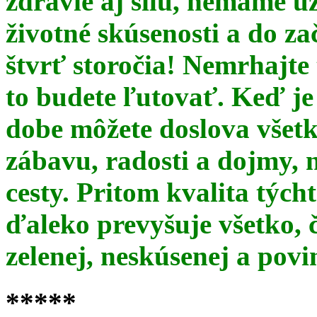
zdravie aj silu, nemáme u
životné skúsenosti a do za
štvrť storočia! Nemrhajt
to budete ľutovať. Keď je
dobe môžete doslova všet
zábavu, radosti a dojmy, 
cesty. Pritom kvalita týc
ďaleko prevyšuje všetko, 
zelenej, neskúsenej a pov
*****