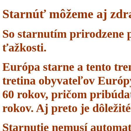
Starnúť môžeme aj zdr
So starnutím prirodzene 
ťažkosti.
Európa starne a tento tr
tretina obyvateľov Európ
60 rokov, pričom pribúdať
rokov. Aj preto je dôležit
Starnutie nemusí automa