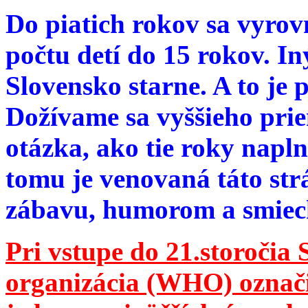
Do piatich rokov sa vyrov
počtu detí do 15 rokov. I
Slovensko starne. A to je 
Dožívame sa vyššieho pri
otázka, ako tie roky napln
tomu je venovaná táto str
zábavu, humorom a smie
Pri vstupe do 21.storočia
organizácia (WHO) označila