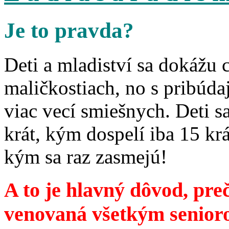
Je to pravda?
Deti a mladiství sa dokážu 
maličkostiach, no s pribúd
viac vecí smiešnych. Deti 
krát, kým dospelí iba 15 krá
kým sa raz zasmejú!
A to je hlavný dôvod, preč
venovaná všetkým senior