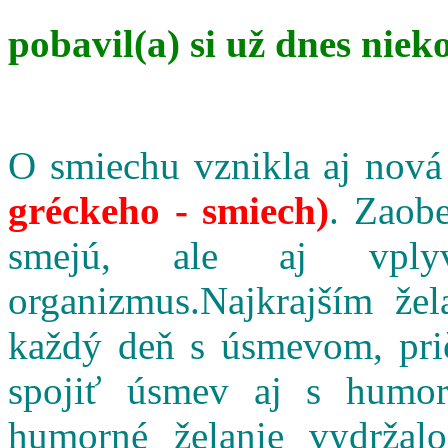
pobavil(a) si už dnes niek
O smiechu vznikla aj nová
gréckeho - smiech)
. Zaobe
smejú, ale aj vpl
organizmus.Najkrajším že
každý deň s úsmevom, pri
spojiť úsmev aj s humo
humorné želanie vydržalo