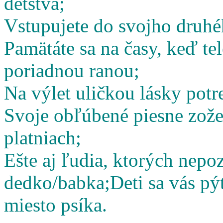
detstva;
Vstupujete do svojho druhé
Pamätáte sa na časy, keď te
poriadnou ranou;
Na výlet uličkou lásky potr
Svoje obľúbené piesne zož
platniach;
Ešte aj ľudia, ktorých nepoz
dedko/babka;
Deti sa vás pý
miesto psíka.