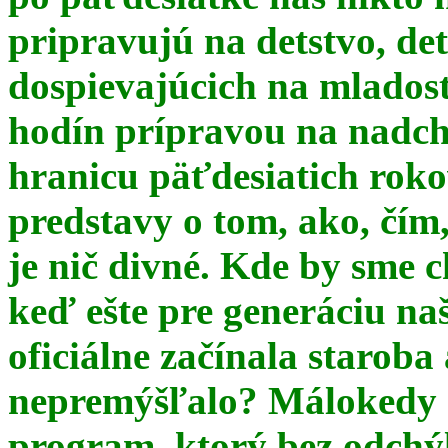
pripravujú na detstvo, det
dospievajúcich na mlados
hodín prípravou na nadchá
hranicu päťdesiatich ro
predstavy o tom, ako, čím,
je nič divné. Kde by sme c
keď ešte pre generáciu na
oficiálne začínala starob
nepremýšľalo? Málokedy s
program, ktorý bez odchý