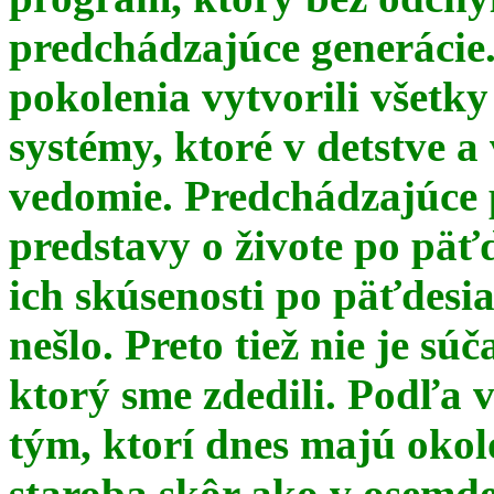
predchádzajúce generácie
pokolenia vytvorili všetky
systémy, ktoré v detstve a
vedomie. Predchádzajúce 
predstavy o živote po päť
ich skúsenosti po päťdesia
nešlo. Preto tiež nie je s
ktorý sme zdedili. Podľa 
tým, ktorí dnes majú okol
staroba skôr ako v osemde