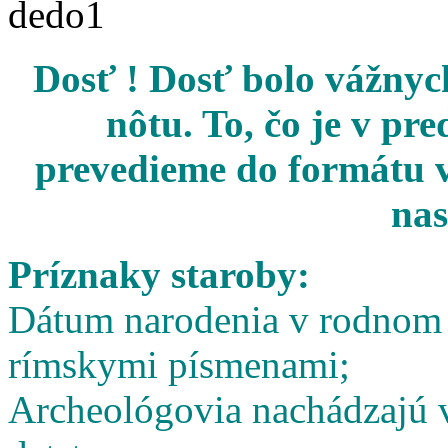
Dosť ! Dosť bolo vážnych
nôtu. To, čo je v pr
prevedieme do formátu v
nas
Príznaky staroby:
Dátum narodenia v rodnom l
rímskymi písmenami;
Archeológovia nachádzajú v 