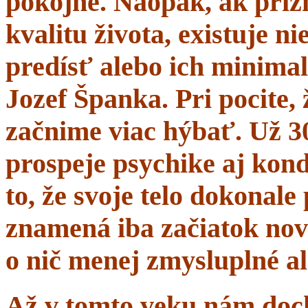
pokojne. Naopak, ak prí
kvalitu života, existuje n
predísť alebo ich minima
Jozef Španka. Pri pocite, 
začnime viac hýbať. Už 
prospeje psychike aj kond
to, že svoje telo dokonal
znamená iba začiatok nov
o nič menej zmysluplné a
Až v tomto veku nám dochá