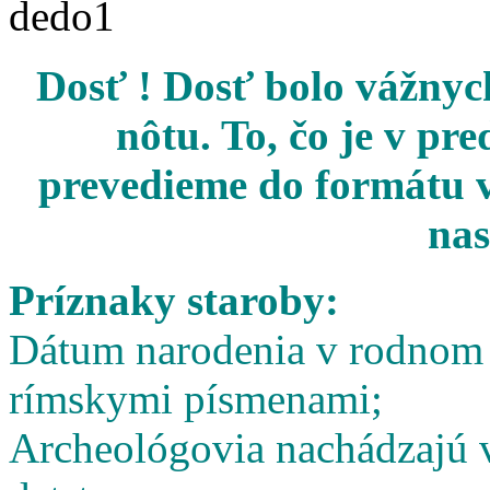
Dosť ! Dosť bolo vážnych
nôtu. To, čo je v pr
prevedieme do formátu v
nas
Príznaky staroby:
Dátum narodenia v rodnom l
rímskymi písmenami;
Archeológovia nachádzajú v 