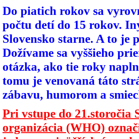
Do piatich rokov sa vyrov
počtu detí do 15 rokov. I
Slovensko starne. A to je 
Dožívame sa vyššieho pri
otázka, ako tie roky napln
tomu je venovaná táto str
zábavu, humorom a smie
Pri vstupe do 21.storočia
organizácia (WHO) označila