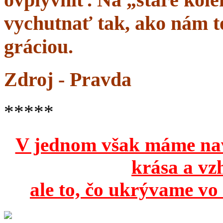
vychutnať tak, ako nám to
gráciou.
Zdroj - Pravda
*****
V jednom však máme na
krása a vz
ale to, čo ukrývame vo