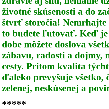
zdravie aj silu, nemáme u
životné skúsenosti a do za
štvrť storočia! Nemrhajt
to budete ľutovať. Keď je
dobe môžete doslova všet
zábavu, radosti a dojmy, 
cesty. Pritom kvalita týc
ďaleko prevyšuje všetko, 
zelenej, neskúsenej a pov
*****