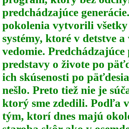
predchádzajúce generácie
pokolenia vytvorili všetky
systémy, ktoré v detstve a
vedomie. Predchádzajúce 
predstavy o živote po päť
ich skúsenosti po päťdesia
nešlo. Preto tiež nie je s
ktorý sme zdedili. Podľa 
tým, ktorí dnes majú okol
staroba skôr ako v osemde