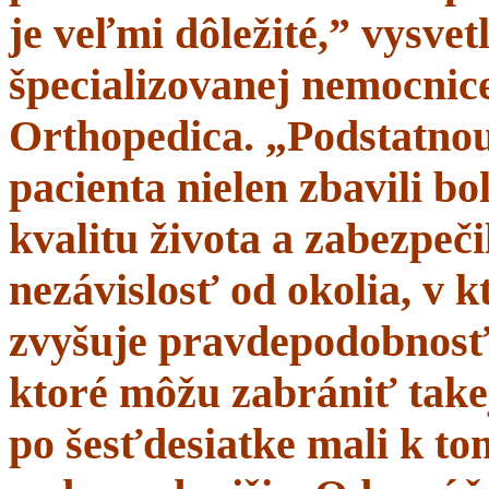
je veľmi dôležité,” vysve
špecializovanej nemocnice
Orthopedica. „Podstatnou
pacienta nielen zbavili bol
kvalitu života a zabezpeči
nezávislosť od okolia, v 
zvyšuje pravdepodobnosť 
ktoré môžu zabrániť takej
po šesťdesiatke mali k t