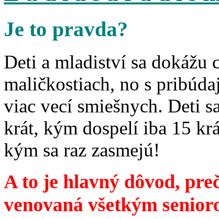
Je to pravda?
Deti a mladiství sa dokážu 
maličkostiach, no s pribúd
viac vecí smiešnych. Deti 
krát, kým dospelí iba 15 krá
kým sa raz zasmejú!
A to je hlavný dôvod, preč
venovaná všetkým senior