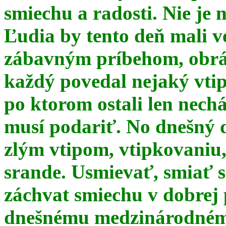
smiechu a radosti. Nie je 
Ľudia by tento deň mali 
zábavným príbehom, obrá
každý povedal nejaký vtip
po ktorom ostali len nechá
musí podariť. No dnešný 
zlým vtipom, vtipkovaniu
srande. Usmievať, smiať s
záchvat smiechu v dobrej p
dnešnému medzinárodnému