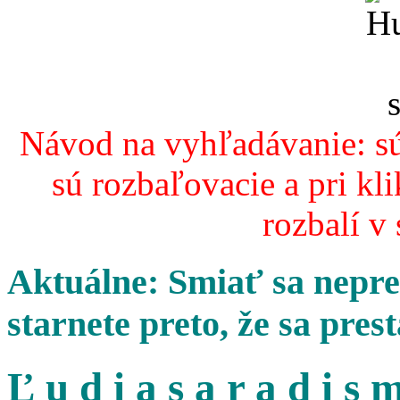
Návod na vyhľadávanie: sú
sú rozbaľovacie a pri kl
rozbalí v
Aktuálne: Smiať sa nepres
starnete preto, že sa pres
Ľ u d i a s a r a d i s m