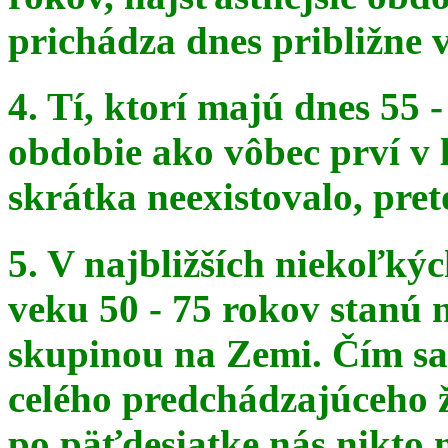
prichádza dnes približne v
4. Tí, ktorí majú dnes 55 
obdobie ako vôbec prví v 
skrátka
neexistovalo, pret
5. V najbližších niekoľký
veku 50 - 75 rokov stanú
skupinou na
Zemi. Čím sa 
celého predchádzajúceho ž
po päťdesiatke
nás nikto 