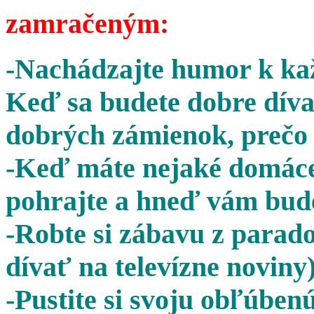
zamračeným:
-Nachádzajte humor k kaž
Keď sa budete dobre díva
dobrých zámienok, prečo 
-Keď máte nejaké domáce 
pohrajte a hneď vám bude
-Robte si zábavu z parado
dívať na televízne noviny)
-Pustite si svoju obľúben