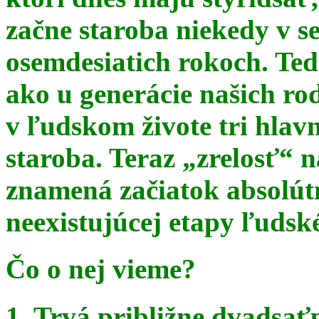
začne staroba niekedy v s
osemdesiatich rokoch. Te
ako u generácie našich ro
v ľudskom živote tri hlav
staroba. Teraz
„zrelosť“ n
znamená začiatok absolút
neexistujúcej etapy ľudsk
Čo o nej vieme?
1. Trvá približne dvadsať