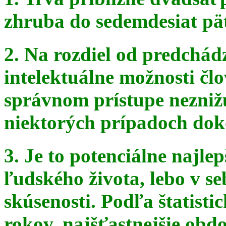
zhruba do sedemdesiat pä
2. Na rozdiel od predchádz
intelektuálne možnosti čl
správnom
prístupe nezniž
niektorých prípadoch doko
3. Je to potenciálne najle
ľudského života, lebo v seb
skúsenosti. Podľa štatist
rokov, najšťastnejšie obdo