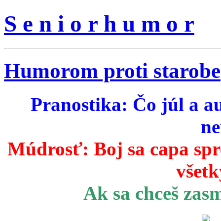
S e n i o r h u m o r
Humorom proti starobe
Pranostika: Čo júl a a
ne
Múdrosť:
Boj sa capa sp
všetk
Ak sa chceš zas