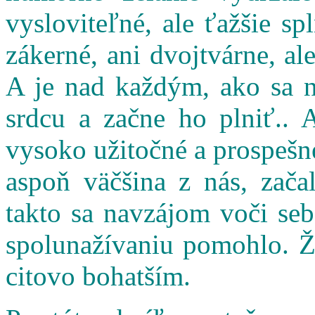
vysloviteľné, ale ťažšie s
zákerné, ani dvojtvárne, al
A je nad každým, ako sa n
srdcu a začne ho plniť.. 
vysoko užitočné a prospešné
aspoň väčšina z nás, zač
takto sa navzájom voči seb
spolunažívaniu pomohlo. Ži
citovo bohatším.