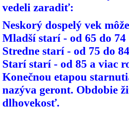
vedeli zaradiť:
Neskorý dospelý vek môže
Mladší starí - od 65 do 74
Stredne starí - od 75 do 8
Starí starí - od 85 a viac 
Konečnou etapou starnutia
nazýva geront. Obdobie ž
dlhovekosť.