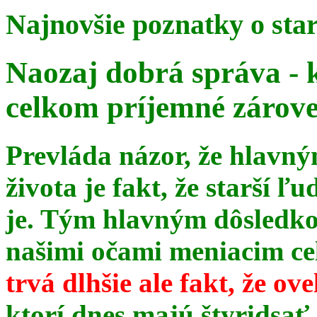
Najnovšie poznatky o sta
Naozaj dobrá správa - 
celkom príjemné zárov
Prevláda názor, že hlavn
života je fakt, že starší ľu
je. Tým hlavným dôsledk
našimi očami meniacim celé
trvá dlhšie ale fakt, že ov
ktorí dnes majú štyridsať