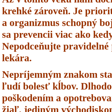
krehké zároveň. Je priorit
a organizmus schopný boj
sa prevencii viac ako ke
Nepodceňujte pravidelné 
lekára.
Nepríjemným znakom starn
ľudí bolesť kĺbov. Dlhodo
poškodením a opotrebova
žiaľ, jediným východisko