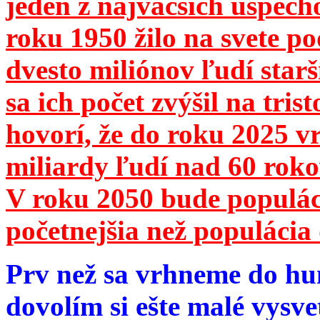
jeden z najväčších úspech
roku 1950 žilo na svete 
dvesto miliónov ľudí star
sa ich počet zvýšil na tri
hovorí, že do roku 2025 vr
miliardy ľudí nad 60 roko
V roku 2050 bude populá
početnejšia než populácia 
Prv než sa vrhneme do hu
dovolím si ešte malé vysve