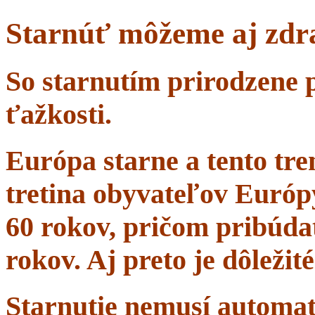
Starnúť môžeme aj zdr
So starnutím prirodzene 
ťažkosti.
Európa starne a tento tr
tretina obyvateľov Európ
60 rokov, pričom pribúdať
rokov. Aj preto je dôležit
Starnutie nemusí automa