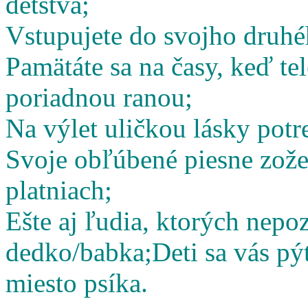
detstva;
Vstupujete do svojho druhé
Pamätáte sa na časy, keď te
poriadnou ranou;
Na výlet uličkou lásky potr
Svoje obľúbené piesne zož
platniach;
Ešte aj ľudia, ktorých nepoz
dedko/babka;
Deti sa vás pý
miesto psíka.