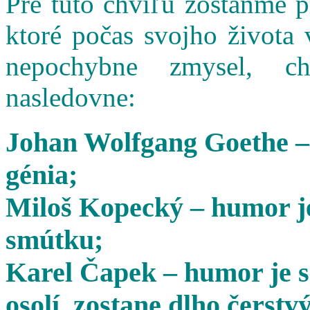
Pre túto chvíľu zostaňme 
ktoré počas svojho života 
nepochybne zmysel, cha
nasledovne:
Johan Wolfgang Goethe –
génia;
Miloš Kopecký – humor je
smútku;
Karel Čapek – humor je s
osolí, zostane dlho čerstvý