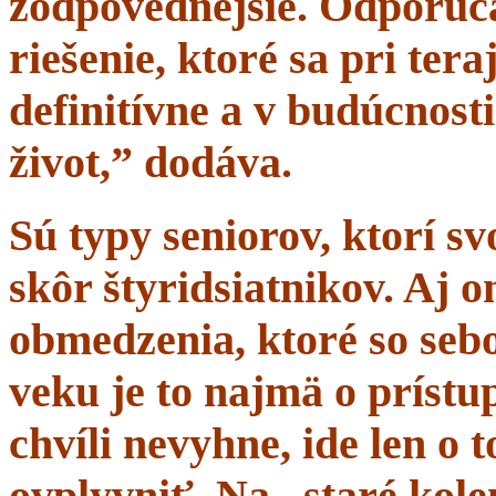
zodpovednejšie. Odporúč
riešenie, ktoré sa pri tera
definitívne a v budúcnost
život,” dodáva.
Sú typy seniorov, ktorí s
skôr štyridsiatnikov. Aj 
obmedzenia, ktoré so sebo
veku je to najmä o prístup
chvíli nevyhne, ide len o
ovplyvniť. Na „staré kole