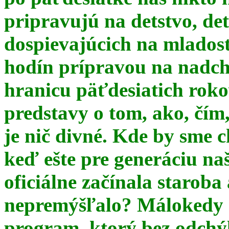
pripravujú na detstvo, det
dospievajúcich na mlados
hodín prípravou na nadchá
hranicu päťdesiatich ro
predstavy o tom, ako, čím,
je nič divné. Kde by sme c
keď ešte pre generáciu na
oficiálne začínala starob
nepremýšľalo? Málokedy s
program, ktorý bez odchý