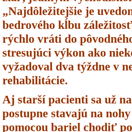
„Najdôležitejšie je uvedom
bedrového kĺbu záležitosť
rýchlo vráti do pôvodného 
stresujúci výkon ako niek
vyžadoval dva týždne v n
rehabilitácie.
Aj starší pacienti sa už 
postupne stavajú na nohy 
pomocou bariel chodiť po 