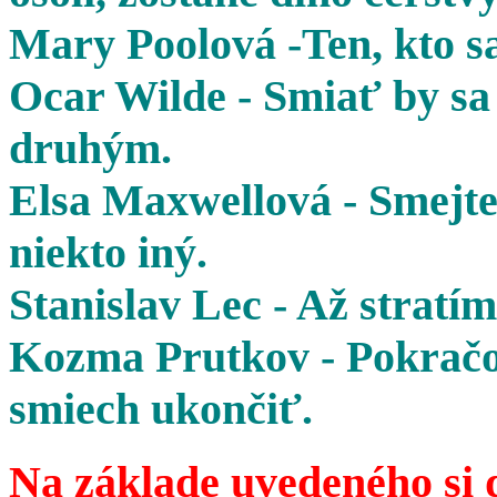
Mary Poolová -Ten, kto sa
Ocar Wilde - Smiať by sa 
druhým.
Elsa Maxwellová - Smejte 
niekto iný.
Stanislav Lec - Až stratím
Kozma Prutkov - Pokračov
smiech ukončiť.
Na základe uvedeného si 