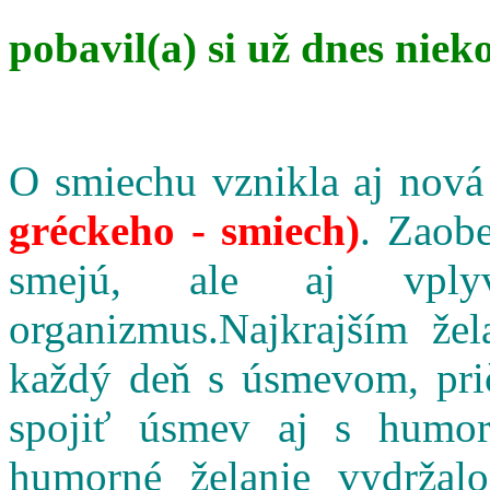
pobavil(a) si už dnes niek
O smiechu vznikla aj nová
gréckeho - smiech)
. Zaobe
smejú, ale aj vpl
organizmus.Najkrajším že
každý deň s úsmevom, pri
spojiť úsmev aj s humo
humorné želanie vydržalo