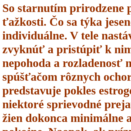
So starnutím prirodzene 
ťažkosti. Čo sa týka jesen
individuálne. V tele nastá
zvyknúť a pristúpiť k nim
nepohoda a rozladenosť 
spúšťačom rôznych ochor
predstavuje pokles estrogé
niektoré sprievodné prej
žien dokonca minimálne a