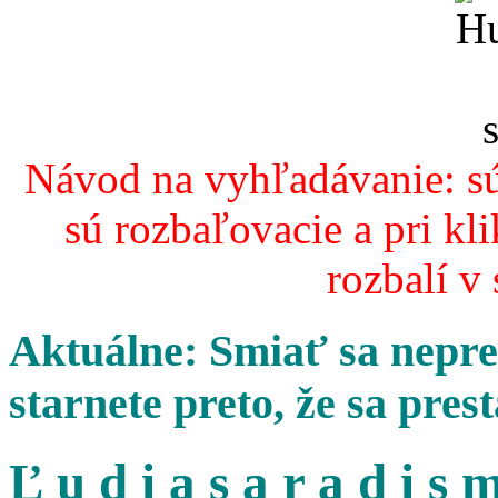
Návod na vyhľadávanie: sú
sú rozbaľovacie a pri kl
rozbalí v
Aktuálne: Smiať sa nepres
starnete preto, že sa pres
Ľ u d i a s a r a d i s m