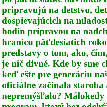
pripravujú na detstvo, det
dospievajúcich na mlados
hodín prípravou na nadchá
hranicu päťdesiatich ro
predstavy o tom, ako, čím,
je nič divné. Kde by sme c
keď ešte pre generáciu na
oficiálne začínala starob
nepremýšľalo? Málokedy s
program, ktorý bez odchý