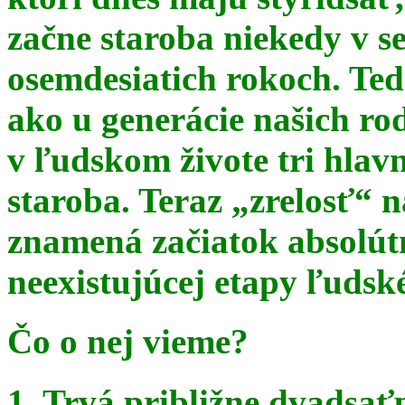
začne staroba niekedy v s
osemdesiatich rokoch. Te
ako u generácie našich ro
v ľudskom živote tri hlav
staroba. Teraz
„zrelosť“ n
znamená začiatok absolút
neexistujúcej etapy ľudsk
Čo o nej vieme?
1. Trvá približne dvadsať