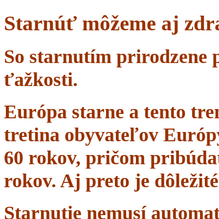
Starnúť môžeme aj zdr
So starnutím prirodzene 
ťažkosti.
Európa starne a tento tr
tretina obyvateľov Európ
60 rokov, pričom pribúdať
rokov. Aj preto je dôležit
Starnutie nemusí automa