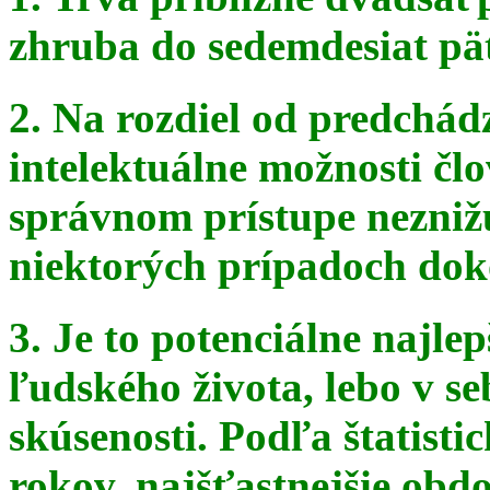
zhruba do sedemdesiat pä
2. Na rozdiel od predchádz
intelektuálne možnosti čl
správnom
prístupe nezniž
niektorých prípadoch doko
3. Je to potenciálne najle
ľudského života, lebo v seb
skúsenosti. Podľa štatist
rokov, najšťastnejšie obdo