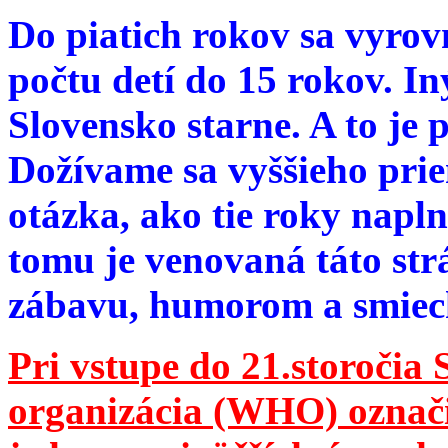
Do piatich rokov sa vyrov
počtu detí do 15 rokov. I
Slovensko starne. A to je 
Dožívame sa vyššieho pri
otázka, ako tie roky napln
tomu je venovaná táto str
zábavu, humorom a smie
Pri vstupe do 21.storočia
organizácia (WHO) označila