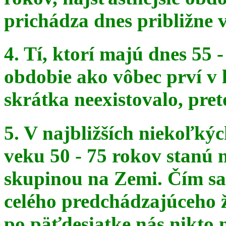
prichádza dnes približne v
4. Tí, ktorí majú dnes 55 
obdobie ako vôbec prví v 
skrátka
neexistovalo, pret
5. V najbližších niekoľký
veku 50 - 75 rokov stanú
skupinou na
Zemi. Čím sa 
celého predchádzajúceho ž
po päťdesiatke
nás nikto 