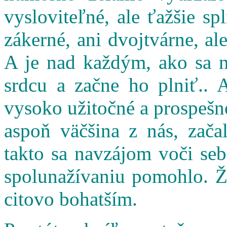
vysloviteľné, ale ťažšie s
zákerné, ani dvojtvárne, al
A je nad každým, ako sa n
srdcu a začne ho plniť.. 
vysoko užitočné a prospešné
aspoň väčšina z nás, zač
takto sa navzájom voči seb
spolunažívaniu pomohlo. Ži
citovo bohatším.