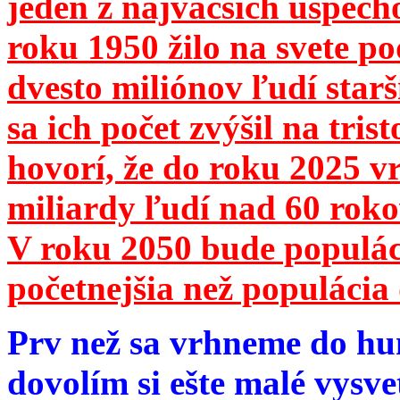
jeden z najväčších úspech
roku 1950 žilo na svete 
dvesto miliónov ľudí star
sa ich počet zvýšil na tri
hovorí, že do roku 2025 vr
miliardy ľudí nad 60 roko
V roku 2050 bude populá
početnejšia než populácia 
Prv než sa vrhneme do hu
dovolím si ešte malé vysve