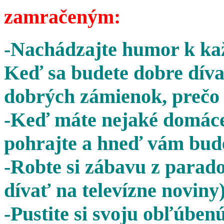
zamračeným:
-Nachádzajte humor k kaž
Keď sa budete dobre díva
dobrých zámienok, prečo 
-Keď máte nejaké domáce 
pohrajte a hneď vám bude
-Robte si zábavu z parado
dívať na televízne noviny)
-Pustite si svoju obľúben