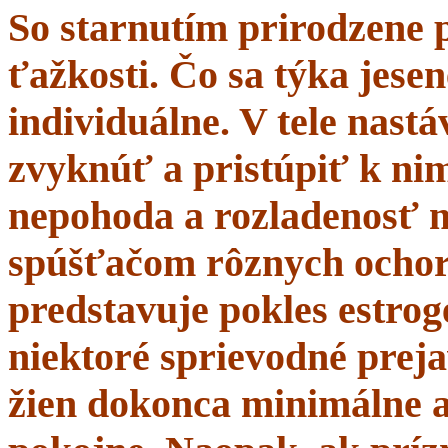
So starnutím prirodzene 
ťažkosti. Čo sa týka jesen
individuálne. V tele nastá
zvyknúť a pristúpiť k nim
nepohoda a rozladenosť 
spúšťačom rôznych ochor
predstavuje pokles estrogé
niektoré sprievodné prej
žien dokonca minimálne a