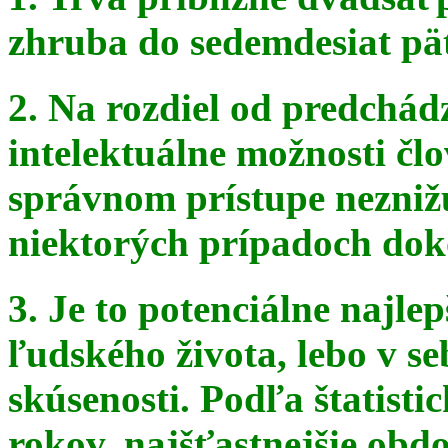
zhruba do sedemdesiat pä
2. Na rozdiel od predchádz
intelektuálne možnosti čl
správnom
prístupe nezniž
niektorých prípadoch doko
3. Je to potenciálne najle
ľudského života, lebo v seb
skúsenosti. Podľa štatist
rokov, najšťastnejšie obdo