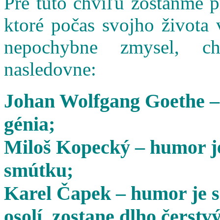
Pre túto chvíľu zostaňme 
ktoré počas svojho života 
nepochybne zmysel, cha
nasledovne:
Johan Wolfgang Goethe –
génia;
Miloš Kopecký – humor je
smútku;
Karel Čapek – humor je s
osolí, zostane dlho čerstvý