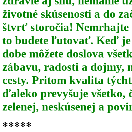
zdravie aj silu, nemáme u
životné skúsenosti a do za
štvrť storočia! Nemrhajt
to budete ľutovať. Keď je
dobe môžete doslova všet
zábavu, radosti a dojmy, 
cesty. Pritom kvalita týc
ďaleko prevyšuje všetko, 
zelenej, neskúsenej a pov
*****