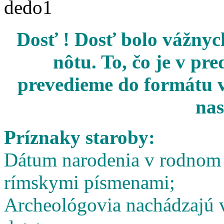
Dosť ! Dosť bolo vážnych
nôtu. To, čo je v pr
prevedieme do formátu v
nas
Príznaky staroby:
Dátum narodenia v rodnom l
rímskymi písmenami;
Archeológovia nachádzajú v 