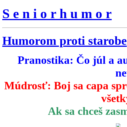
S e n i o r h u m o r
Humorom proti starobe
Pranostika: Čo júl a a
ne
Múdrosť:
Boj sa capa sp
všetk
Ak sa chceš zas