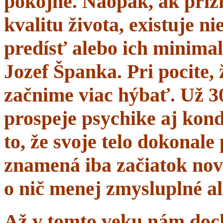
pokojne. Naopak, ak prí
kvalitu života, existuje n
predísť alebo ich minima
Jozef Španka. Pri pocite, 
začnime viac hýbať. Už 
prospeje psychike aj kond
to, že svoje telo dokonal
znamená iba začiatok nov
o nič menej zmysluplné a
Až v tomto veku nám dochá