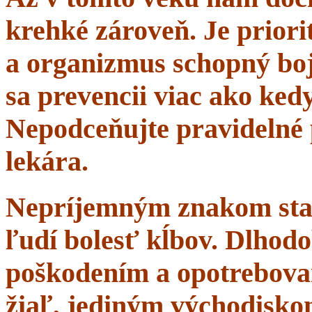
krehké zároveň. Je priorit
a organizmus schopný boj
sa prevencii viac ako ke
Nepodceňujte pravidelné 
lekára.
Nepríjemným znakom starn
ľudí bolesť kĺbov. Dlhodo
poškodením a opotrebova
žiaľ, jediným východisko