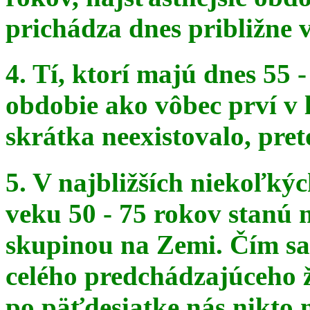
prichádza dnes približne v
4. Tí, ktorí majú dnes 55 
obdobie ako vôbec prví v 
skrátka
neexistovalo, pret
5. V najbližších niekoľký
veku 50 - 75 rokov stanú
skupinou na
Zemi. Čím sa 
celého predchádzajúceho ž
po päťdesiatke
nás nikto 