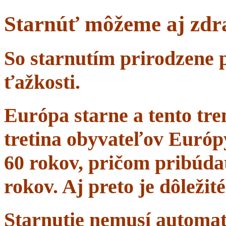
Starnúť môžeme aj zdr
So starnutím prirodzene 
ťažkosti.
Európa starne a tento tr
tretina obyvateľov Európ
60 rokov, pričom pribúdať
rokov. Aj preto je dôležit
Starnutie nemusí automa