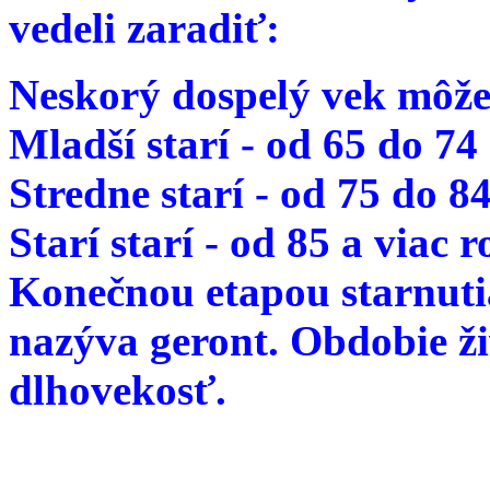
vedeli zaradiť:
Neskorý dospelý vek môže
Mladší starí - od 65 do 74
Stredne starí - od 75 do 8
Starí starí - od 85 a viac 
Konečnou etapou starnutia
nazýva geront. Obdobie ž
dlhovekosť.