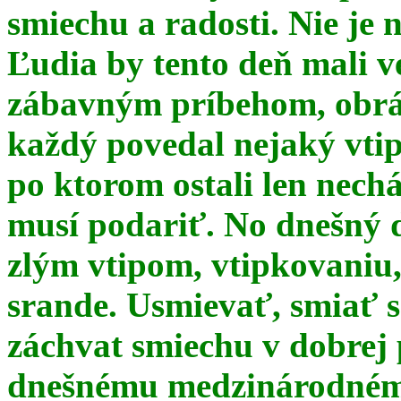
smiechu a radosti. Nie je 
Ľudia by tento deň mali 
zábavným príbehom, obrá
každý povedal nejaký vtip
po ktorom ostali len nechá
musí podariť. No dnešný 
zlým vtipom, vtipkovaniu
srande. Usmievať, smiať s
záchvat smiechu v dobrej p
dnešnému medzinárodnému