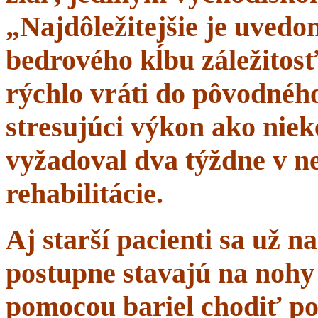
„Najdôležitejšie je uvedom
bedrového kĺbu záležitosť
rýchlo vráti do pôvodného 
stresujúci výkon ako niek
vyžadoval dva týždne v n
rehabilitácie.
Aj starší pacienti sa už 
postupne stavajú na nohy 
pomocou bariel chodiť po 