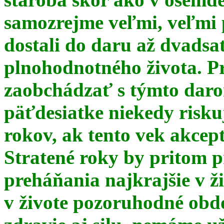
samozrejme veľmi, veľmi
dostali do daru až dvadsa
plnohodnotného života. Pr
zaobchádzať s týmto daro
päťdesiatke niekedy risku
rokov, ak tento vek akce
Stratené roky by pritom p
preháňania najkrajšie v ž
v živote pozoruhodné obd