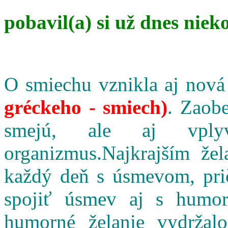
pobavil(a) si už dnes niek
O smiechu vznikla aj nová
gréckeho - smiech)
. Zaobe
smejú, ale aj vpl
organizmus.Najkrajším že
každý deň s úsmevom, pri
spojiť úsmev aj s humo
humorné želanie vydržalo