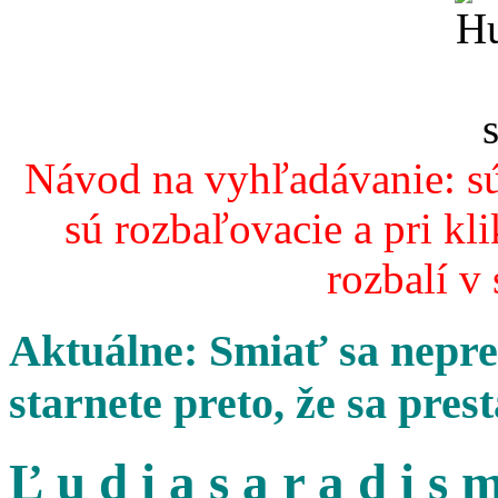
Návod na vyhľadávanie: sú
sú rozbaľovacie a pri kl
rozbalí v
Aktuálne: Smiať sa nepres
starnete preto, že sa pres
Ľ u d i a s a r a d i s m