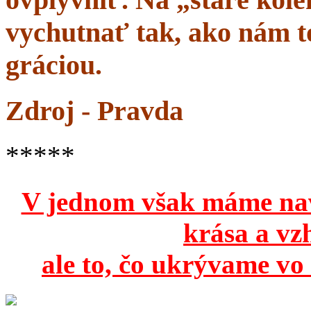
vychutnať tak, ako nám to
gráciou.
Zdroj - Pravda
*****
V jednom však máme na
krása a vz
ale to, čo ukrývame vo