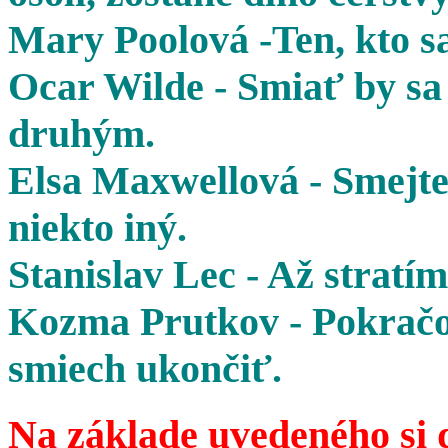
Mary Poolová -Ten, kto sa
Ocar Wilde - Smiať by sa 
druhým.
Elsa Maxwellová - Smejte 
niekto iný.
Stanislav Lec - Až stratím
Kozma Prutkov - Pokračov
smiech ukončiť.
Na základe uvedeného si 