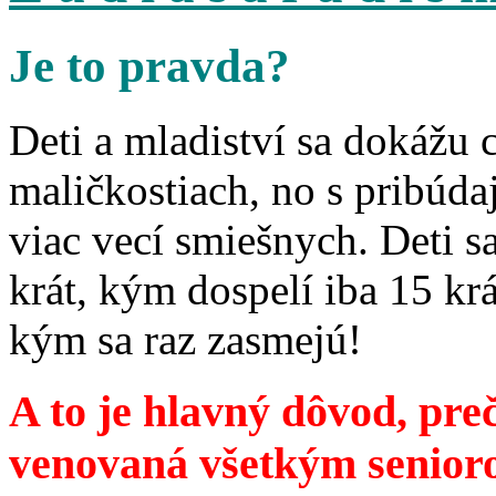
Je to pravda?
Deti a mladiství sa dokážu 
maličkostiach, no s pribúd
viac vecí smiešnych. Deti 
krát, kým dospelí iba 15 krá
kým sa raz zasmejú!
A to je hlavný dôvod, preč
venovaná všetkým senior