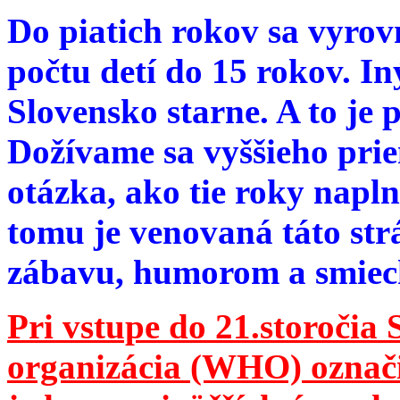
Do piatich rokov sa vyrov
počtu detí do 15 rokov. I
Slovensko starne. A to je 
Dožívame sa vyššieho pri
otázka, ako tie roky napln
tomu je venovaná táto str
zábavu, humorom a smie
Pri vstupe do 21.storočia
organizácia (WHO) označila