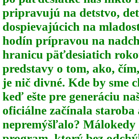
pripravujú na detstvo, det
dospievajúcich na mlados
hodín prípravou na nadchá
hranicu päťdesiatich ro
predstavy o tom, ako, čím,
je nič divné. Kde by sme c
keď ešte pre generáciu na
oficiálne začínala starob
nepremýšľalo? Málokedy s
program, ktorý bez odchý