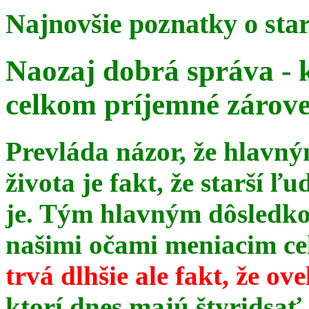
Najnovšie poznatky o sta
Naozaj dobrá správa - 
celkom príjemné zárov
Prevláda názor, že hlavn
života je fakt, že starší ľu
je. Tým hlavným dôsledk
našimi očami meniacim celé
trvá dlhšie ale fakt, že ov
ktorí dnes majú štyridsať