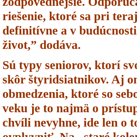
zodpovednejšie. Odporúč
riešenie, ktoré sa pri tera
definitívne a v budúcnost
život,” dodáva.
Sú typy seniorov, ktorí s
skôr štyridsiatnikov. Aj 
obmedzenia, ktoré so sebo
veku je to najmä o prístup
chvíli nevyhne, ide len o
ovplyvniť. Na „staré kole