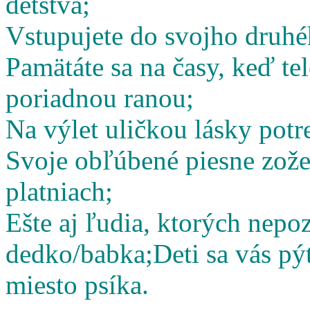
detstva;
Vstupujete do svojho druhé
Pamätáte sa na časy, keď te
poriadnou ranou;
Na výlet uličkou lásky potr
Svoje obľúbené piesne zož
platniach;
Ešte aj ľudia, ktorých nepoz
dedko/babka;
Deti sa vás pý
miesto psíka.