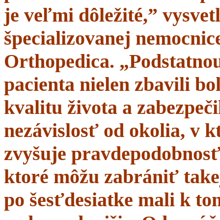
je veľmi dôležité,” vysve
špecializovanej nemocnice
Orthopedica. „Podstatnou
pacienta nielen zbavili bol
kvalitu života a zabezpeči
nezávislosť od okolia, v 
zvyšuje pravdepodobnosť 
ktoré môžu zabrániť takej
po šesťdesiatke mali k t