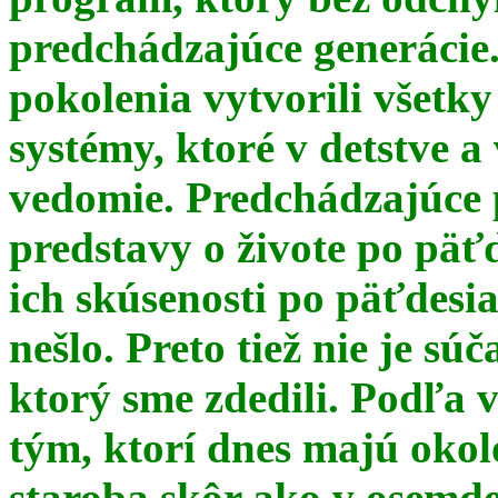
predchádzajúce generácie
pokolenia vytvorili všetky
systémy, ktoré v detstve a
vedomie. Predchádzajúce 
predstavy o živote po päť
ich skúsenosti po päťdesia
nešlo. Preto tiež nie je s
ktorý sme zdedili. Podľa 
tým, ktorí dnes majú okol
staroba skôr ako v osemde