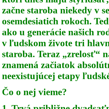
začne staroba niekedy v s
osemdesiatich rokoch. Te
ako u generácie našich ro
v ľudskom živote tri hlav
staroba. Teraz
„zrelosť“ n
znamená začiatok absolút
neexistujúcej etapy ľudsk
Čo o nej vieme?
1. Trvá približne dvadsať