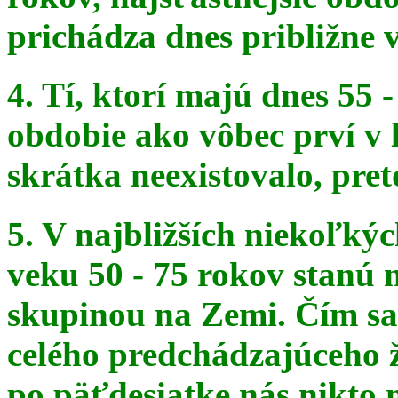
prichádza dnes približne v
4. Tí, ktorí majú dnes 55 
obdobie ako vôbec prví v 
skrátka
neexistovalo, pret
5. V najbližších niekoľký
veku 50 - 75 rokov stanú
skupinou na
Zemi. Čím sa 
celého predchádzajúceho ž
po päťdesiatke
nás nikto 