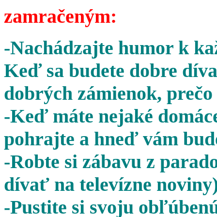
zamračeným:
-Nachádzajte humor k kaž
Keď sa budete dobre díva
dobrých zámienok, prečo 
-Keď máte nejaké domáce 
pohrajte a hneď vám bude
-Robte si zábavu z parado
dívať na televízne noviny)
-Pustite si svoju obľúben