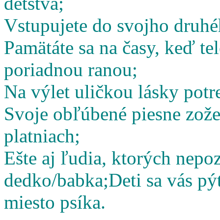
detstva;
Vstupujete do svojho druhé
Pamätáte sa na časy, keď te
poriadnou ranou;
Na výlet uličkou lásky potr
Svoje obľúbené piesne zož
platniach;
Ešte aj ľudia, ktorých nepoz
dedko/babka;
Deti sa vás pý
miesto psíka.