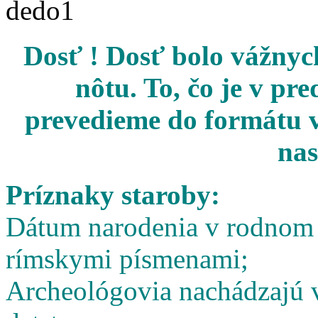
Dosť ! Dosť bolo vážnych
nôtu. To, čo je v pr
prevedieme do formátu v
nas
Príznaky staroby:
Dátum narodenia v rodnom l
rímskymi písmenami;
Archeológovia nachádzajú v 