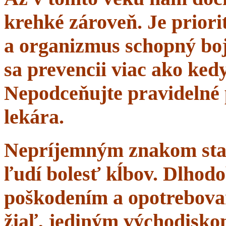
krehké zároveň. Je priorit
a organizmus schopný boj
sa prevencii viac ako ke
Nepodceňujte pravidelné 
lekára.
Nepríjemným znakom starn
ľudí bolesť kĺbov. Dlhodo
poškodením a opotrebova
žiaľ, jediným východisko