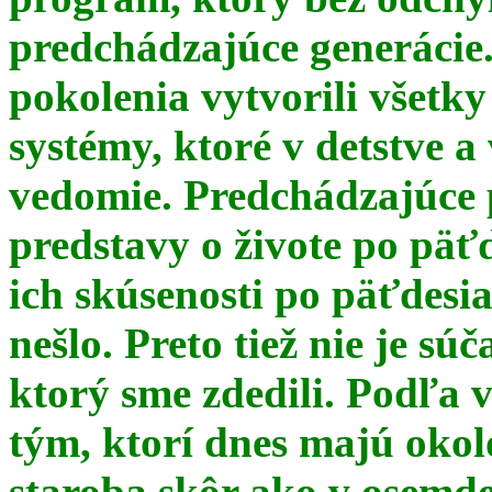
predchádzajúce generácie
pokolenia vytvorili všetky
systémy, ktoré v detstve a
vedomie. Predchádzajúce 
predstavy o živote po päť
ich skúsenosti po päťdesia
nešlo. Preto tiež nie je s
ktorý sme zdedili. Podľa 
tým, ktorí dnes majú okol
staroba skôr ako v osemde