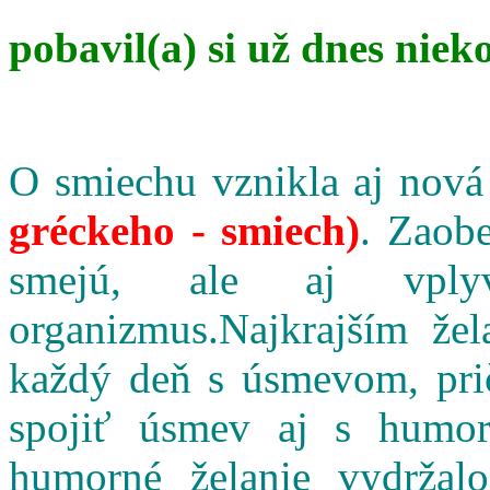
pobavil(a) si už dnes niek
O smiechu vznikla aj nová
gréckeho - smiech)
. Zaobe
smejú, ale aj vpl
organizmus.Najkrajším že
každý deň s úsmevom, pri
spojiť úsmev aj s humo
humorné želanie vydržalo