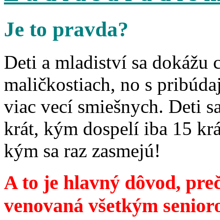
Je to pravda?
Deti a mladiství sa dokážu 
maličkostiach, no s pribúd
viac vecí smiešnych. Deti 
krát, kým dospelí iba 15 krá
kým sa raz zasmejú!
A to je hlavný dôvod, preč
venovaná všetkým senior