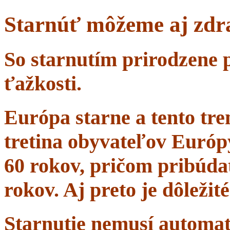
Starnúť môžeme aj zdr
So starnutím prirodzene 
ťažkosti.
Európa starne a tento tr
tretina obyvateľov Európ
60 rokov, pričom pribúdať
rokov. Aj preto je dôležit
Starnutie nemusí automa