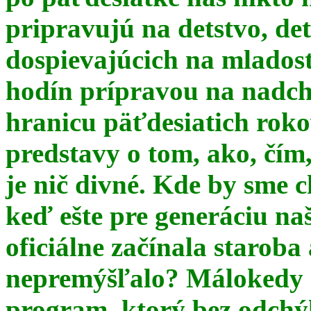
pripravujú na detstvo, det
dospievajúcich na mlados
hodín prípravou na nadchá
hranicu päťdesiatich ro
predstavy o tom, ako, čím,
je nič divné. Kde by sme c
keď ešte pre generáciu na
oficiálne začínala starob
nepremýšľalo? Málokedy s
program, ktorý bez odchý