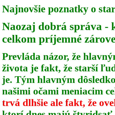
Najnovšie poznatky o sta
Naozaj dobrá správa - 
celkom príjemné zárov
Prevláda názor, že hlavn
života je fakt, že starší ľu
je. Tým hlavným dôsledk
našimi očami meniacim celé
trvá dlhšie ale fakt, že ov
ktorí dnes majú štyridsať