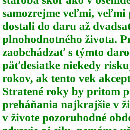
samozrejme veľmi, veľmi
dostali do daru až dvadsa
plnohodnotného života. Pr
zaobchádzať s týmto daro
päťdesiatke niekedy risku
rokov, ak tento vek akce
Stratené roky by pritom p
preháňania najkrajšie v ž
v živote pozoruhodné obd