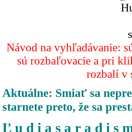
Návod na vyhľadávanie: sú
sú rozbaľovacie a pri kl
rozbalí v
Aktuálne: Smiať sa nepres
starnete preto, že sa pres
Ľ u d i a s a r a d i s m