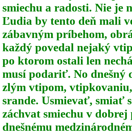
smiechu a radosti. Nie je 
Ľudia by tento deň mali 
zábavným príbehom, obrá
každý povedal nejaký vtip
po ktorom ostali len nechá
musí podariť. No dnešný 
zlým vtipom, vtipkovaniu
srande. Usmievať, smiať s
záchvat smiechu v dobrej p
dnešnému medzinárodnému