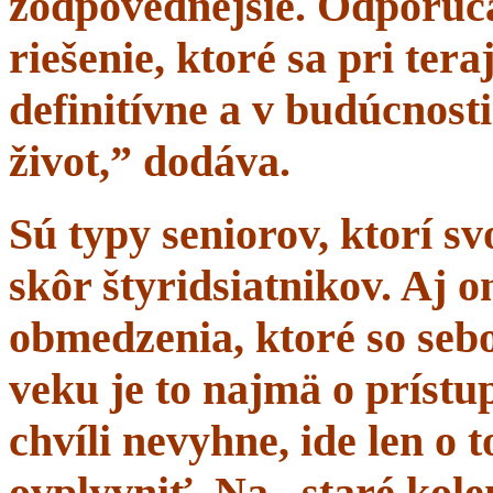
zodpovednejšie. Odporúč
riešenie, ktoré sa pri tera
definitívne a v budúcnost
život,” dodáva.
Sú typy seniorov, ktorí s
skôr štyridsiatnikov. Aj 
obmedzenia, ktoré so sebo
veku je to najmä o prístup
chvíli nevyhne, ide len o
ovplyvniť. Na „staré kole