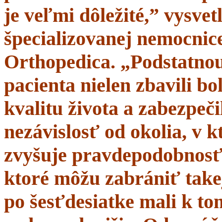
je veľmi dôležité,” vysve
špecializovanej nemocnice
Orthopedica. „Podstatnou
pacienta nielen zbavili bol
kvalitu života a zabezpeči
nezávislosť od okolia, v 
zvyšuje pravdepodobnosť 
ktoré môžu zabrániť takej
po šesťdesiatke mali k t