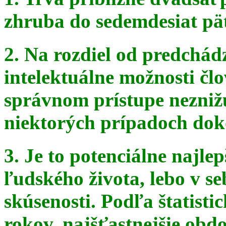
zhruba do sedemdesiat pä
2. Na rozdiel od predchádz
intelektuálne možnosti čl
správnom
prístupe nezniž
niektorých prípadoch doko
3. Je to potenciálne najle
ľudského života, lebo v seb
skúsenosti. Podľa štatist
rokov, najšťastnejšie obdo