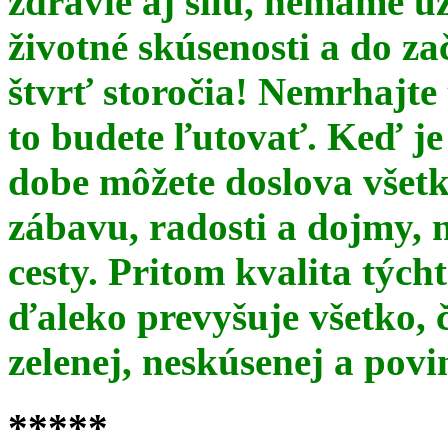
zdravie aj silu, nemáme u
životné skúsenosti a do za
štvrť storočia! Nemrhajt
to budete ľutovať. Keď je
dobe môžete doslova všet
zábavu, radosti a dojmy, 
cesty. Pritom kvalita týc
ďaleko prevyšuje všetko, 
zelenej, neskúsenej a pov
*****