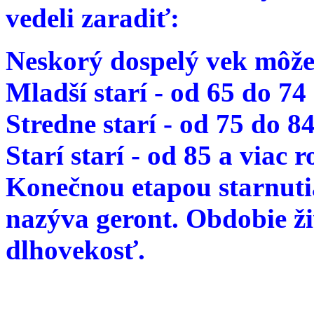
vedeli zaradiť:
Neskorý dospelý vek môže
Mladší starí - od 65 do 74
Stredne starí - od 75 do 8
Starí starí - od 85 a viac 
Konečnou etapou starnutia
nazýva geront. Obdobie ž
dlhovekosť.