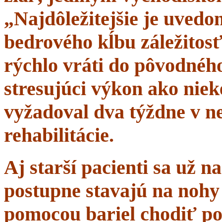
„Najdôležitejšie je uvedom
bedrového kĺbu záležitosť
rýchlo vráti do pôvodného 
stresujúci výkon ako niek
vyžadoval dva týždne v n
rehabilitácie.
Aj starší pacienti sa už 
postupne stavajú na nohy 
pomocou bariel chodiť po 