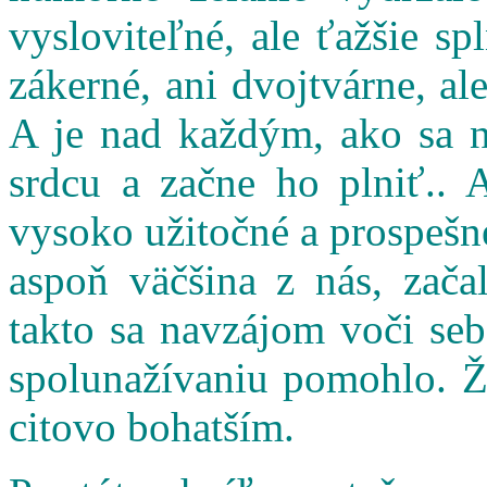
vysloviteľné, ale ťažšie s
zákerné, ani dvojtvárne, al
A je nad každým, ako sa n
srdcu a začne ho plniť.. 
vysoko užitočné a prospešné
aspoň väčšina z nás, zač
takto sa navzájom voči seb
spolunažívaniu pomohlo. Ži
citovo bohatším.