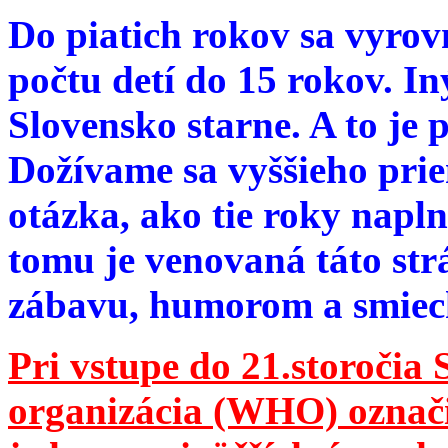
Do piatich rokov sa vyrov
počtu detí do 15 rokov. I
Slovensko starne. A to je 
Dožívame sa vyššieho pri
otázka, ako tie roky napln
tomu je venovaná táto str
zábavu, humorom a smie
Pri vstupe do 21.storočia
organizácia (WHO) označila