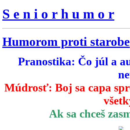
S e n i o r h u m o r
Humorom proti starobe
Pranostika: Čo júl a a
ne
Múdrosť:
Boj sa capa sp
všetk
Ak sa chceš zas