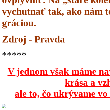
vychutnať tak, ako nám to
gráciou.
Zdroj - Pravda
*****
V jednom však máme na
krása a vz
ale to, čo ukrývame vo