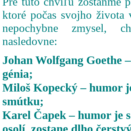
Pre túto chvíľu zostaňme 
ktoré počas svojho života 
nepochybne zmysel, cha
nasledovne:
Johan Wolfgang Goethe –
génia;
Miloš Kopecký – humor je
smútku;
Karel Čapek – humor je s
osolí, zostane dlho čerstvý