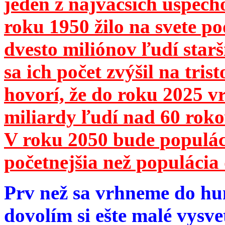
jeden z najväčších úspech
roku 1950 žilo na svete 
dvesto miliónov ľudí star
sa ich počet zvýšil na tri
hovorí, že do roku 2025 vr
miliardy ľudí nad 60 roko
V roku 2050 bude populá
početnejšia než populácia 
Prv než sa vrhneme do hu
dovolím si ešte malé vysve