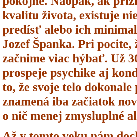
pokojne. Naopak, ak prí
kvalitu života, existuje n
predísť alebo ich minima
Jozef Španka. Pri pocite, 
začnime viac hýbať. Už 
prospeje psychike aj kond
to, že svoje telo dokonal
znamená iba začiatok nov
o nič menej zmysluplné a
Až v tomto veku nám dochá