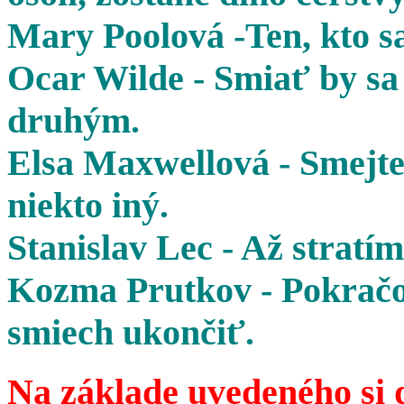
Mary Poolová -Ten, kto sa
Ocar Wilde - Smiať by sa 
druhým.
Elsa Maxwellová - Smejte 
niekto iný.
Stanislav Lec - Až stratím
Kozma Prutkov - Pokračov
smiech ukončiť.
Na základe uvedeného si 