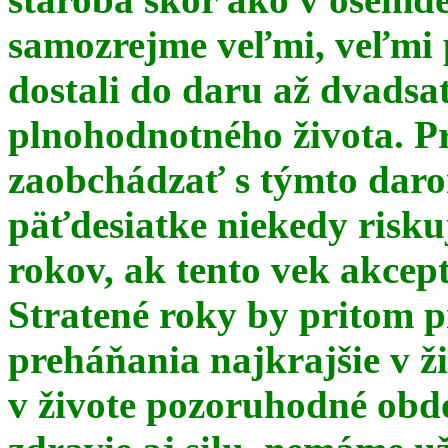
samozrejme veľmi, veľmi
dostali do daru až dvadsa
plnohodnotného života. Pr
zaobchádzať s týmto daro
päťdesiatke niekedy risku
rokov, ak tento vek akce
Stratené roky by pritom p
preháňania najkrajšie v ž
v živote pozoruhodné obd