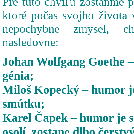
Pre túto chvíľu zostaňme 
ktoré počas svojho života 
nepochybne zmysel, cha
nasledovne:
Johan Wolfgang Goethe –
génia;
Miloš Kopecký – humor je
smútku;
Karel Čapek – humor je s
osolí, zostane dlho čerstvý