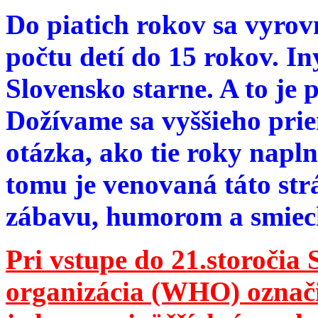
Do piatich rokov sa vyrov
počtu detí do 15 rokov. I
Slovensko starne. A to je 
Dožívame sa vyššieho pri
otázka, ako tie roky napln
tomu je venovaná táto str
zábavu, humorom a smie
Pri vstupe do 21.storočia
organizácia (WHO) označila