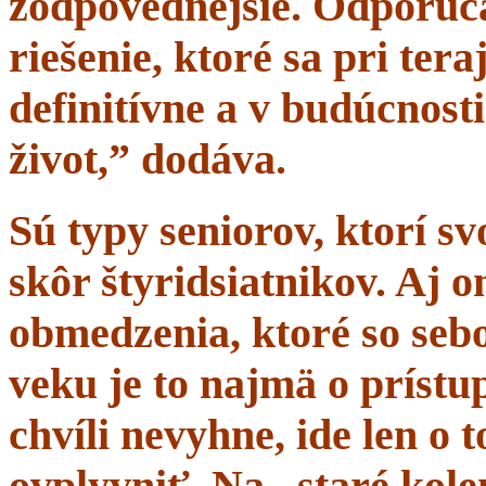
zodpovednejšie. Odporúč
riešenie, ktoré sa pri tera
definitívne a v budúcnost
život,” dodáva.
Sú typy seniorov, ktorí s
skôr štyridsiatnikov. Aj 
obmedzenia, ktoré so sebo
veku je to najmä o prístup
chvíli nevyhne, ide len o
ovplyvniť. Na „staré kole