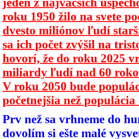
jeden z najväčších úspech
roku 1950 žilo na svete 
dvesto miliónov ľudí star
sa ich počet zvýšil na tri
hovorí, že do roku 2025 vr
miliardy ľudí nad 60 roko
V roku 2050 bude populá
početnejšia než populácia 
Prv než sa vrhneme do hu
dovolím si ešte malé vysve