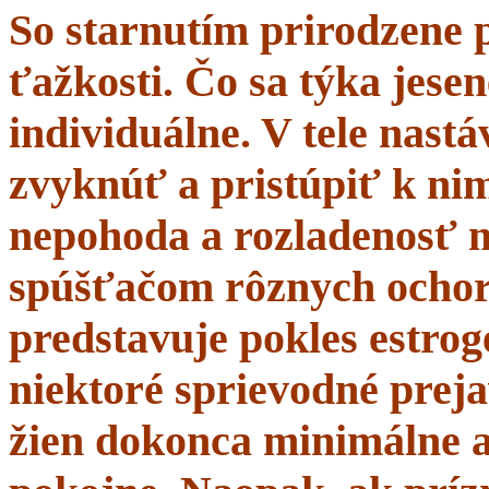
So starnutím prirodzene 
ťažkosti. Čo sa týka jesen
individuálne. V tele nastá
zvyknúť a pristúpiť k nim
nepohoda a rozladenosť 
spúšťačom rôznych ochor
predstavuje pokles estrogé
niektoré sprievodné prej
žien dokonca minimálne a