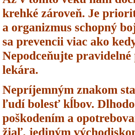
krehké zároveň. Je priorit
a organizmus schopný boj
sa prevencii viac ako ke
Nepodceňujte pravidelné 
lekára.
Nepríjemným znakom starn
ľudí bolesť kĺbov. Dlhodo
poškodením a opotrebova
žiaľ, jediným východisko