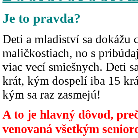
Je to pravda?
Deti a mladiství sa dokážu 
maličkostiach, no s pribúd
viac vecí smiešnych. Deti 
krát, kým dospelí iba 15 krá
kým sa raz zasmejú!
A to je hlavný dôvod, preč
venovaná všetkým senior