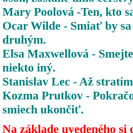
Mary Poolová -Ten, kto sa
Ocar Wilde - Smiať by sa 
druhým.
Elsa Maxwellová - Smejte 
niekto iný.
Stanislav Lec - Až stratím
Kozma Prutkov - Pokračov
smiech ukončiť.
Na základe uvedeného si 