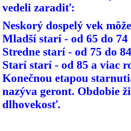
vedeli zaradiť:
Neskorý dospelý vek môže
Mladší starí - od 65 do 74
Stredne starí - od 75 do 8
Starí starí - od 85 a viac 
Konečnou etapou starnutia
nazýva geront. Obdobie ž
dlhovekosť.