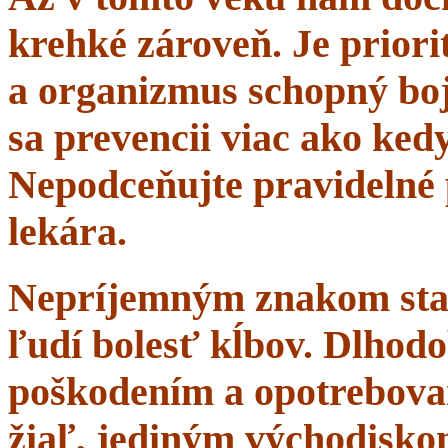
krehké zároveň. Je priorit
a organizmus schopný boj
sa prevencii viac ako ke
Nepodceňujte pravidelné 
lekára.
Nepríjemným znakom starn
ľudí bolesť kĺbov. Dlhodo
poškodením a opotrebova
žiaľ, jediným východisko