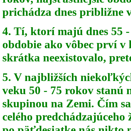
prichádza dnes približne v
4. Tí, ktorí majú dnes 55 
obdobie ako vôbec prví v 
skrátka
neexistovalo, pret
5. V najbližších niekoľký
veku 50 - 75 rokov stanú
skupinou na
Zemi. Čím sa 
celého predchádzajúceho ž
po päťdesiatke
nás nikto 