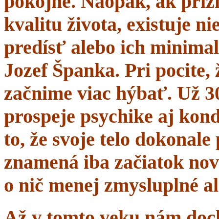
pokojne. Naopak, ak prí
kvalitu života, existuje n
predísť alebo ich minima
Jozef Španka. Pri pocite, 
začnime viac hýbať. Už 
prospeje psychike aj kond
to, že svoje telo dokonal
znamená iba začiatok nov
o nič menej zmysluplné a
Až v tomto veku nám dochá