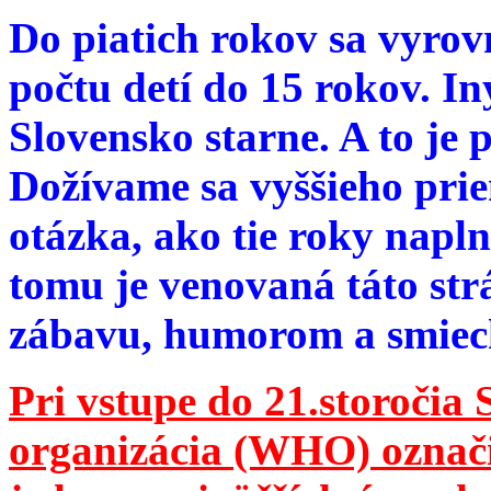
Do piatich rokov sa vyrov
počtu detí do 15 rokov. I
Slovensko starne. A to je 
Dožívame sa vyššieho pri
otázka, ako tie roky napln
tomu je venovaná táto str
zábavu, humorom a smie
Pri vstupe do 21.storočia
organizácia (WHO) označila