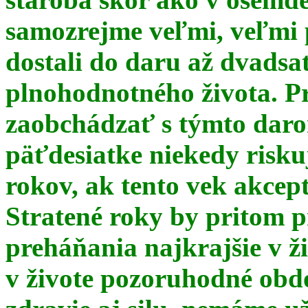
samozrejme veľmi, veľmi
dostali do daru až dvadsa
plnohodnotného života. Pr
zaobchádzať s týmto daro
päťdesiatke niekedy risku
rokov, ak tento vek akce
Stratené roky by pritom p
preháňania najkrajšie v ž
v živote pozoruhodné obd