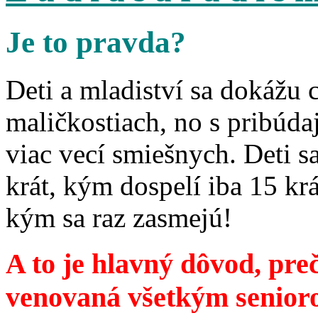
Je to pravda?
Deti a mladiství sa dokážu 
maličkostiach, no s pribúd
viac vecí smiešnych. Deti 
krát, kým dospelí iba 15 krá
kým sa raz zasmejú!
A to je hlavný dôvod, preč
venovaná všetkým senior