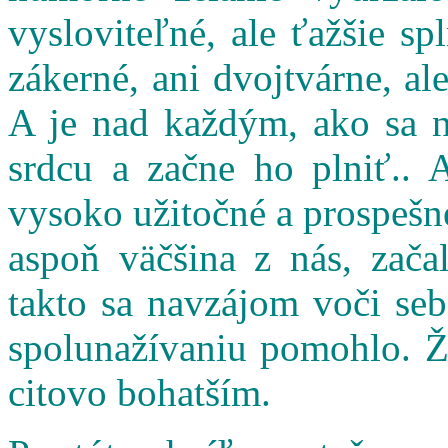
vysloviteľné, ale ťažšie s
zákerné, ani dvojtvárne, al
A je nad každým, ako sa n
srdcu a začne ho plniť.. 
vysoko užitočné a prospešné
aspoň väčšina z nás, zač
takto sa navzájom voči seb
spolunažívaniu pomohlo. Ži
citovo bohatším.