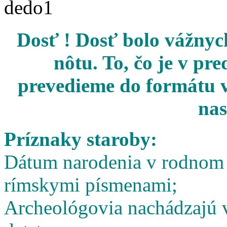
Dosť ! Dosť bolo vážnych
nôtu. To, čo je v pr
prevedieme do formátu v
nas
Príznaky staroby:
Dátum narodenia v rodnom l
rímskymi písmenami;
Archeológovia nachádzajú v 