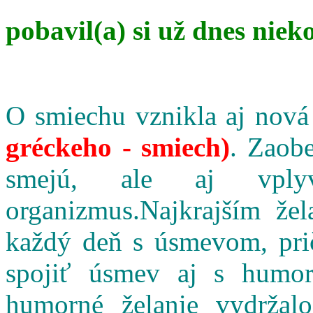
pobavil(a) si už dnes niek
O smiechu vznikla aj nová
gréckeho - smiech)
. Zaobe
smejú, ale aj vpl
organizmus.Najkrajším že
každý deň s úsmevom, pri
spojiť úsmev aj s humo
humorné želanie vydržalo