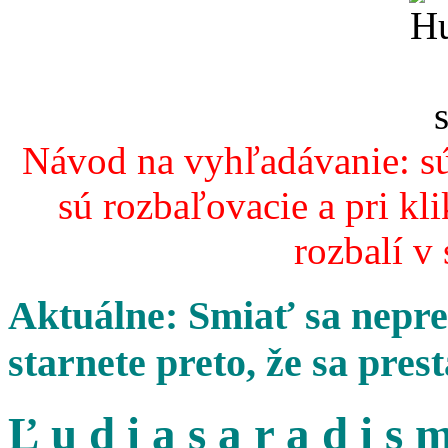
Návod na vyhľadávanie: sú
sú rozbaľovacie a pri kl
rozbalí v
Aktuálne: Smiať sa nepres
starnete preto, že sa pres
Ľ u d i a s a r a d i s m