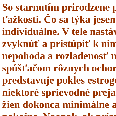
So starnutím prirodzene 
ťažkosti. Čo sa týka jesen
individuálne. V tele nastá
zvyknúť a pristúpiť k nim
nepohoda a rozladenosť 
spúšťačom rôznych ochor
predstavuje pokles estrogé
niektoré sprievodné prej
žien dokonca minimálne a