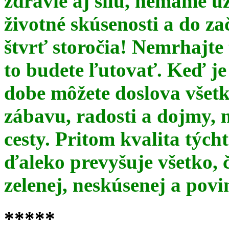
zdravie aj silu, nemáme u
životné skúsenosti a do za
štvrť storočia! Nemrhajt
to budete ľutovať. Keď je
dobe môžete doslova všet
zábavu, radosti a dojmy, 
cesty. Pritom kvalita týc
ďaleko prevyšuje všetko, 
zelenej, neskúsenej a pov
*****