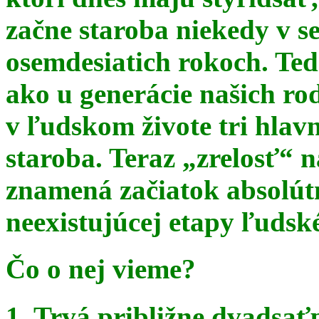
začne staroba niekedy v s
osemdesiatich rokoch. Te
ako u generácie našich ro
v ľudskom živote tri hlav
staroba. Teraz
„zrelosť“ n
znamená začiatok absolút
neexistujúcej etapy ľudsk
Čo o nej vieme?
1. Trvá približne dvadsať