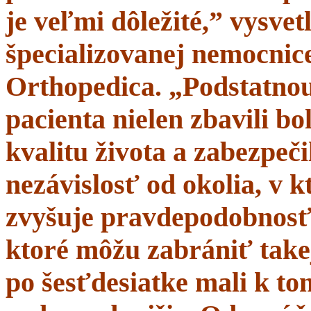
je veľmi dôležité,” vysve
špecializovanej nemocnice
Orthopedica. „Podstatnou
pacienta nielen zbavili bol
kvalitu života a zabezpeči
nezávislosť od okolia, v 
zvyšuje pravdepodobnosť 
ktoré môžu zabrániť takej
po šesťdesiatke mali k t