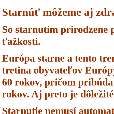
Starnúť môžeme aj zdr
So starnutím prirodzene 
ťažkosti.
Európa starne a tento tr
tretina obyvateľov Európ
60 rokov, pričom pribúdať
rokov. Aj preto je dôležit
Starnutie nemusí automa