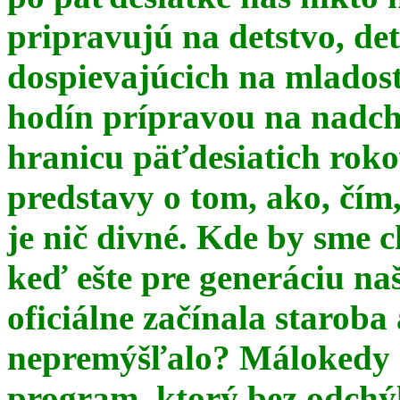
pripravujú na detstvo, det
dospievajúcich na mlados
hodín prípravou na nadchá
hranicu päťdesiatich ro
predstavy o tom, ako, čím,
je nič divné. Kde by sme c
keď ešte pre generáciu na
oficiálne začínala starob
nepremýšľalo? Málokedy s
program, ktorý bez odchý