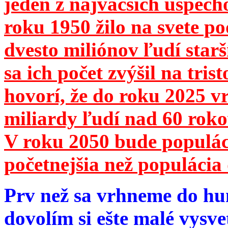
jeden z najväčších úspech
roku 1950 žilo na svete 
dvesto miliónov ľudí star
sa ich počet zvýšil na tri
hovorí, že do roku 2025 vr
miliardy ľudí nad 60 roko
V roku 2050 bude populá
početnejšia než populácia 
Prv než sa vrhneme do hu
dovolím si ešte malé vysve