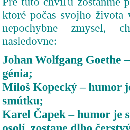
Pre túto chvíľu zostaňme 
ktoré počas svojho života 
nepochybne zmysel, cha
nasledovne:
Johan Wolfgang Goethe –
génia;
Miloš Kopecký – humor je
smútku;
Karel Čapek – humor je s
osolí, zostane dlho čerstvý