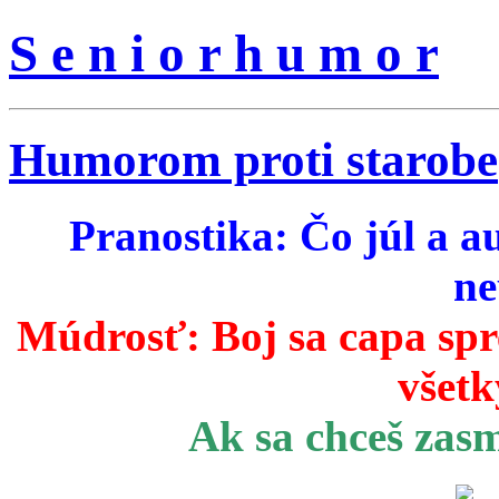
S e n i o r h u m o r
Humorom proti starobe
Pranostika: Čo júl a a
ne
Múdrosť:
Boj sa capa sp
všetk
Ak sa chceš zas