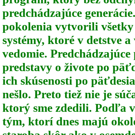
predchádzajúce generácie
pokolenia vytvorili všetky
systémy, ktoré v detstve a
vedomie. Predchádzajúce 
predstavy o živote po päť
ich skúsenosti po päťdesia
nešlo. Preto tiež nie je s
ktorý sme zdedili. Podľa 
tým, ktorí dnes majú okol
staroba skôr ako v osemde