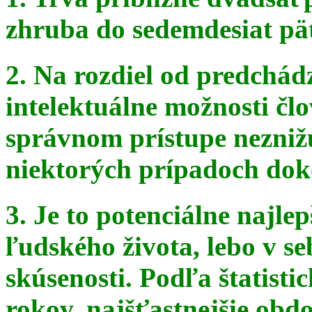
zhruba do sedemdesiat pä
2. Na rozdiel od predchádz
intelektuálne možnosti čl
správnom
prístupe nezniž
niektorých prípadoch doko
3. Je to potenciálne najle
ľudského života, lebo v seb
skúsenosti. Podľa štatist
rokov, najšťastnejšie obdo