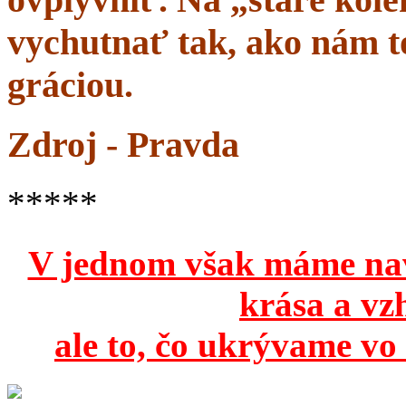
vychutnať tak, ako nám to
gráciou.
Zdroj - Pravda
*****
V jednom však máme na
krása a vz
ale to, čo ukrývame vo