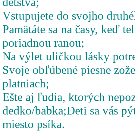
detstva;
Vstupujete do svojho druhé
Pamätáte sa na časy, keď te
poriadnou ranou;
Na výlet uličkou lásky potr
Svoje obľúbené piesne zož
platniach;
Ešte aj ľudia, ktorých nepoz
dedko/babka;
Deti sa vás pý
miesto psíka.