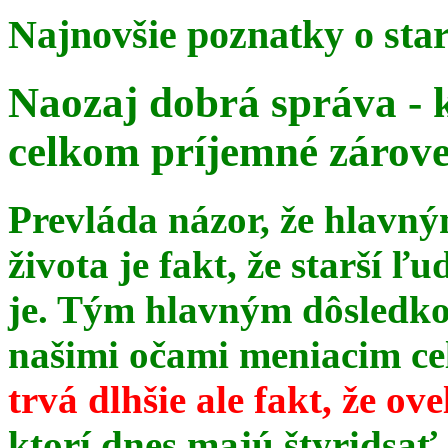
Najnovšie poznatky o sta
Naozaj dobrá správa - 
celkom príjemné zárov
Prevláda názor, že hlavn
života je fakt, že starší ľu
je. Tým hlavným dôsledk
našimi očami meniacim celé
trvá dlhšie ale fakt, že ov
ktorí dnes majú štyridsať