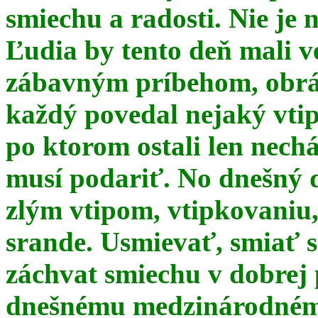
smiechu a radosti. Nie je 
Ľudia by tento deň mali 
zábavným príbehom, obrá
každý povedal nejaký vtip
po ktorom ostali len nechá
musí podariť. No dnešný 
zlým vtipom, vtipkovaniu
srande. Usmievať, smiať s
záchvat smiechu v dobrej p
dnešnému medzinárodnému