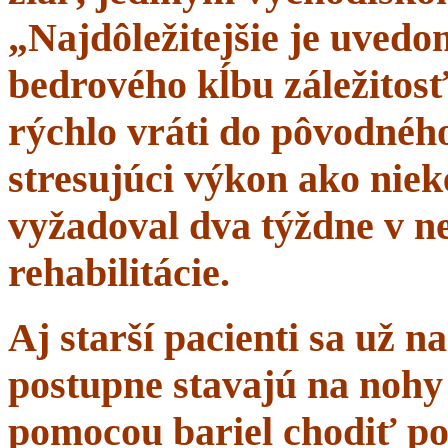
„Najdôležitejšie je uvedom
bedrového kĺbu záležitosť
rýchlo vráti do pôvodného 
stresujúci výkon ako niek
vyžadoval dva týždne v n
rehabilitácie.
Aj starší pacienti sa už 
postupne stavajú na nohy 
pomocou bariel chodiť po 