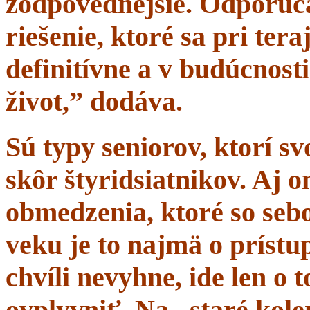
zodpovednejšie. Odporúč
riešenie, ktoré sa pri tera
definitívne a v budúcnost
život,” dodáva.
Sú typy seniorov, ktorí s
skôr štyridsiatnikov. Aj 
obmedzenia, ktoré so sebo
veku je to najmä o prístup
chvíli nevyhne, ide len o
ovplyvniť. Na „staré kole