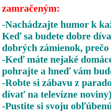
zamračeným:
-Nachádzajte humor k kaž
Keď sa budete dobre díva
dobrých zámienok, prečo 
-Keď máte nejaké domáce 
pohrajte a hneď vám bude
-Robte si zábavu z parado
dívať na televízne noviny)
-Pustite si svoju obľúben