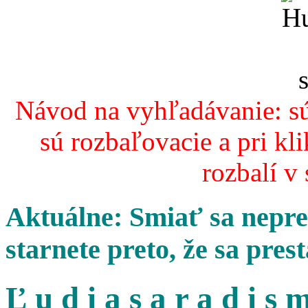
Návod na vyhľadávanie: sú
sú rozbaľovacie a pri kl
rozbalí v
Aktuálne: Smiať sa nepres
starnete preto, že sa pres
Ľ u d i a s a r a d i s m