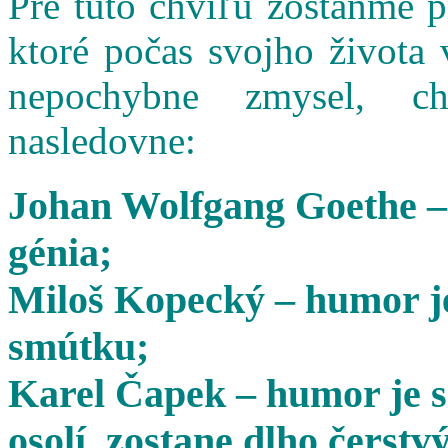
Pre túto chvíľu zostaňme 
ktoré počas svojho života 
nepochybne zmysel, cha
nasledovne:
Johan Wolfgang Goethe –
génia;
Miloš Kopecký – humor je
smútku;
Karel Čapek – humor je s
osolí, zostane dlho čerstvý