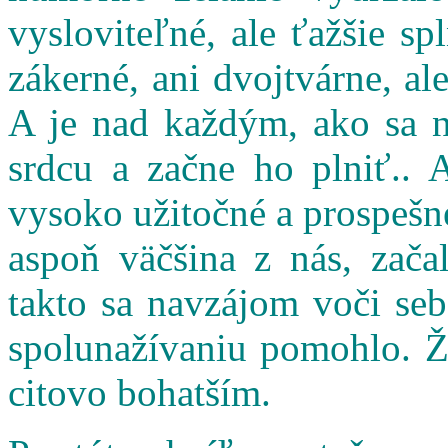
vysloviteľné, ale ťažšie s
zákerné, ani dvojtvárne, al
A je nad každým, ako sa n
srdcu a začne ho plniť.. 
vysoko užitočné a prospešné
aspoň väčšina z nás, zač
takto sa navzájom voči seb
spolunažívaniu pomohlo. Ži
citovo bohatším.