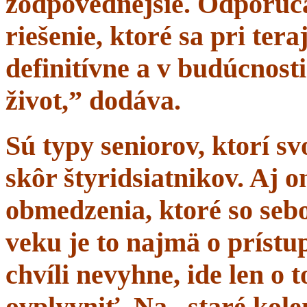
zodpovednejšie. Odporúč
riešenie, ktoré sa pri tera
definitívne a v budúcnost
život,” dodáva.
Sú typy seniorov, ktorí s
skôr štyridsiatnikov. Aj 
obmedzenia, ktoré so sebo
veku je to najmä o prístup
chvíli nevyhne, ide len o
ovplyvniť. Na „staré kole