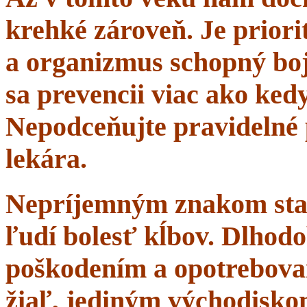
krehké zároveň. Je priorit
a organizmus schopný boj
sa prevencii viac ako ke
Nepodceňujte pravidelné 
lekára.
Nepríjemným znakom starn
ľudí bolesť kĺbov. Dlhodo
poškodením a opotrebova
žiaľ, jediným východisko