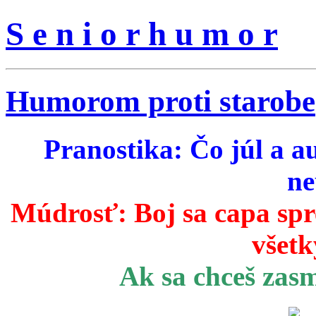
S e n i o r h u m o r
Humorom proti starobe
Pranostika: Čo júl a a
ne
Múdrosť:
Boj sa capa sp
všetk
Ak sa chceš zas