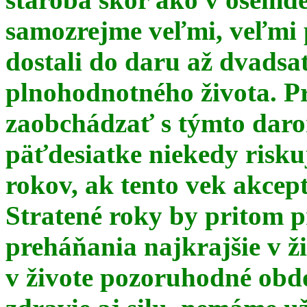
samozrejme veľmi, veľmi
dostali do daru až dvadsa
plnohodnotného života. Pr
zaobchádzať s týmto daro
päťdesiatke niekedy risku
rokov, ak tento vek akce
Stratené roky by pritom p
preháňania najkrajšie v ž
v živote pozoruhodné obd