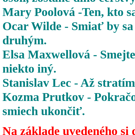
Mary Poolová -Ten, kto sa
Ocar Wilde - Smiať by sa 
druhým.
Elsa Maxwellová - Smejte 
niekto iný.
Stanislav Lec - Až stratím
Kozma Prutkov - Pokračov
smiech ukončiť.
Na základe uvedeného si 