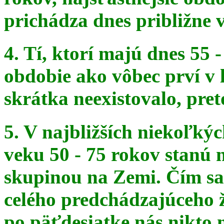
prichádza dnes približne v
4. Tí, ktorí majú dnes 55 
obdobie ako vôbec prví v 
skrátka
neexistovalo, pret
5. V najbližších niekoľký
veku 50 - 75 rokov stanú
skupinou na
Zemi. Čím sa 
celého predchádzajúceho ž
po päťdesiatke
nás nikto 