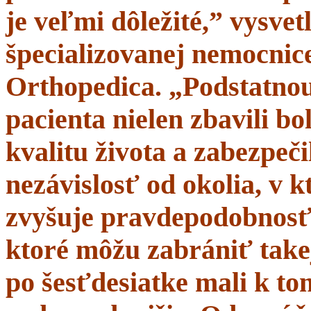
je veľmi dôležité,” vysve
špecializovanej nemocnice
Orthopedica. „Podstatnou
pacienta nielen zbavili bol
kvalitu života a zabezpeči
nezávislosť od okolia, v 
zvyšuje pravdepodobnosť 
ktoré môžu zabrániť takej
po šesťdesiatke mali k t