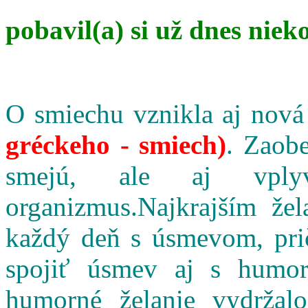
pobavil(a) si už dnes niek
O smiechu vznikla aj nová
gréckeho - smiech)
. Zaobe
smejú, ale aj vpl
organizmus.Najkrajším že
každý deň s úsmevom, pri
spojiť úsmev aj s humo
humorné želanie vydržalo