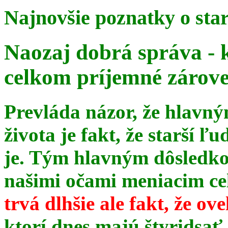
Najnovšie poznatky o sta
Naozaj dobrá správa - 
celkom príjemné zárov
Prevláda názor, že hlavn
života je fakt, že starší ľu
je. Tým hlavným dôsledk
našimi očami meniacim celé
trvá dlhšie ale fakt, že ov
ktorí dnes majú štyridsať