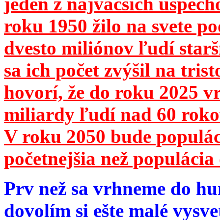
jeden z najväčších úspech
roku 1950 žilo na svete 
dvesto miliónov ľudí star
sa ich počet zvýšil na tri
hovorí, že do roku 2025 vr
miliardy ľudí nad 60 roko
V roku 2050 bude populá
početnejšia než populácia 
Prv než sa vrhneme do hu
dovolím si ešte malé vysve