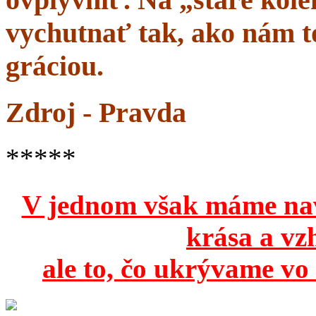
vychutnať tak, ako nám to
gráciou.
Zdroj - Pravda
*****
V jednom však máme na
krása a vz
ale to, čo ukrývame vo