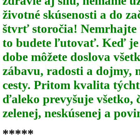
zdravie aj silu, nemáme u
životné skúsenosti a do za
štvrť storočia! Nemrhajt
to budete ľutovať. Keď je
dobe môžete doslova všet
zábavu, radosti a dojmy, 
cesty. Pritom kvalita týc
ďaleko prevyšuje všetko, 
zelenej, neskúsenej a pov
*****