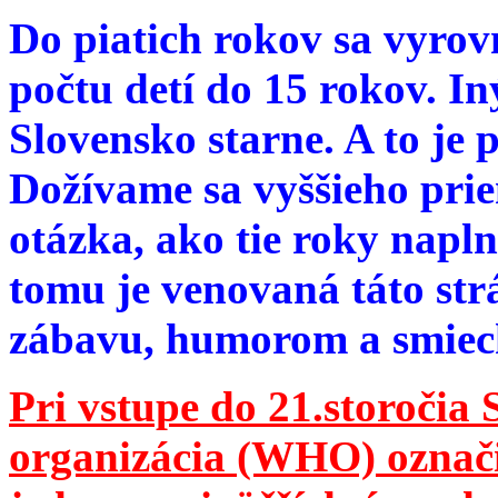
Do piatich rokov sa vyrov
počtu detí do 15 rokov. I
Slovensko starne. A to je 
Dožívame sa vyššieho pri
otázka, ako tie roky napln
tomu je venovaná táto str
zábavu, humorom a smie
Pri vstupe do 21.storočia
organizácia (WHO) označila