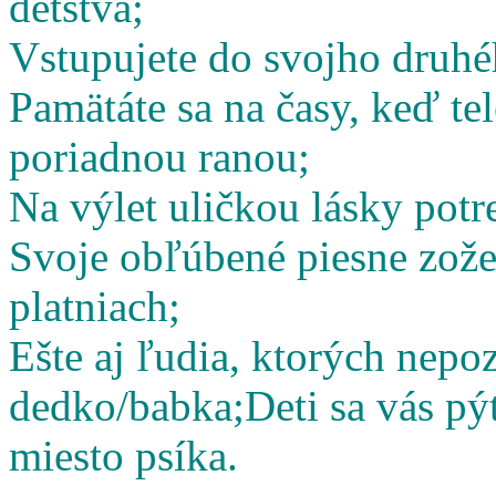
detstva;
Vstupujete do svojho druhé
Pamätáte sa na časy, keď te
poriadnou ranou;
Na výlet uličkou lásky potr
Svoje obľúbené piesne zož
platniach;
Ešte aj ľudia, ktorých nepoz
dedko/babka;
Deti sa vás pý
miesto psíka.