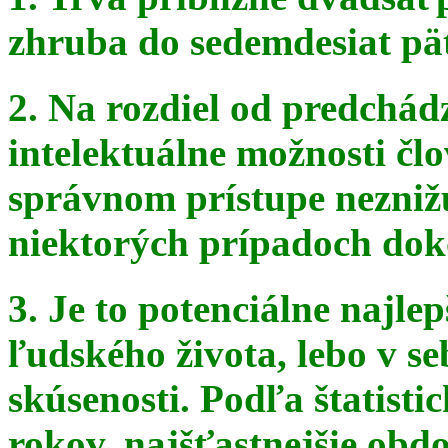
zhruba do sedemdesiat pä
2. Na rozdiel od predchádz
intelektuálne možnosti čl
správnom
prístupe nezniž
niektorých prípadoch doko
3. Je to potenciálne najle
ľudského života, lebo v seb
skúsenosti. Podľa štatist
rokov, najšťastnejšie obdo