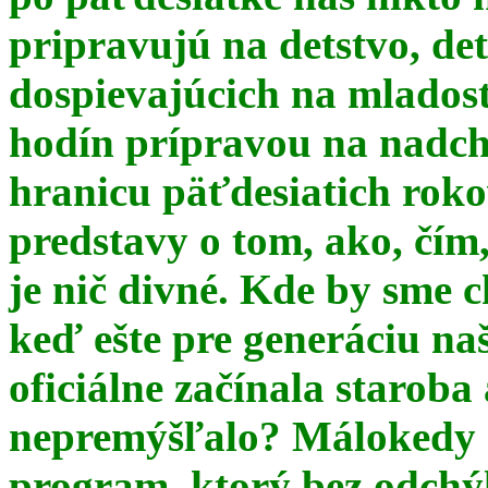
pripravujú na detstvo, det
dospievajúcich na mlados
hodín prípravou na nadchá
hranicu päťdesiatich ro
predstavy o tom, ako, čím,
je nič divné. Kde by sme c
keď ešte pre generáciu na
oficiálne začínala starob
nepremýšľalo? Málokedy s
program, ktorý bez odchý