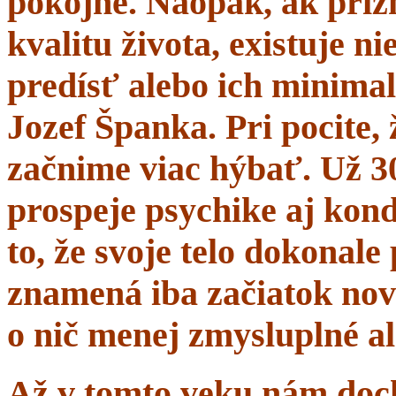
pokojne. Naopak, ak prí
kvalitu života, existuje n
predísť alebo ich minima
Jozef Španka. Pri pocite, 
začnime viac hýbať. Už 
prospeje psychike aj kond
to, že svoje telo dokonal
znamená iba začiatok nov
o nič menej zmysluplné a
Až v tomto veku nám dochá