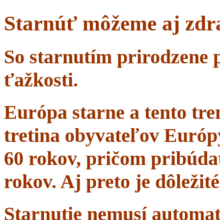
Starnúť môžeme aj zdr
So starnutím prirodzene 
ťažkosti.
Európa starne a tento tr
tretina obyvateľov Európ
60 rokov, pričom pribúdať
rokov. Aj preto je dôležit
Starnutie nemusí automa