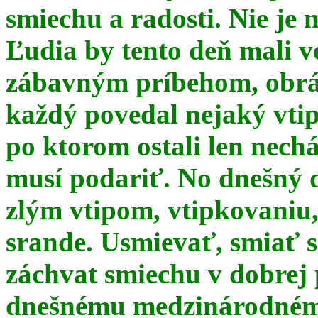
smiechu a radosti. Nie je 
Ľudia by tento deň mali 
zábavným príbehom, obrá
každý povedal nejaký vtip
po ktorom ostali len nechá
musí podariť. No dnešný 
zlým vtipom, vtipkovaniu
srande. Usmievať, smiať s
záchvat smiechu v dobrej p
dnešnému medzinárodnému