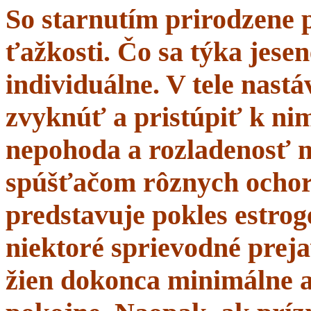
So starnutím prirodzene 
ťažkosti. Čo sa týka jesen
individuálne. V tele nastá
zvyknúť a pristúpiť k nim
nepohoda a rozladenosť 
spúšťačom rôznych ochor
predstavuje pokles estrogé
niektoré sprievodné prej
žien dokonca minimálne a