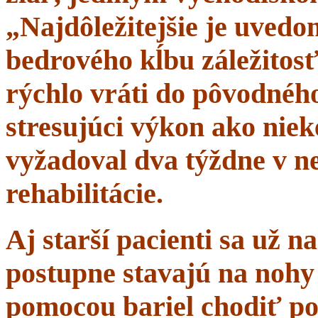
„Najdôležitejšie je uvedom
bedrového kĺbu záležitosť
rýchlo vráti do pôvodného 
stresujúci výkon ako niek
vyžadoval dva týždne v n
rehabilitácie.
Aj starší pacienti sa už 
postupne stavajú na nohy 
pomocou bariel chodiť po 