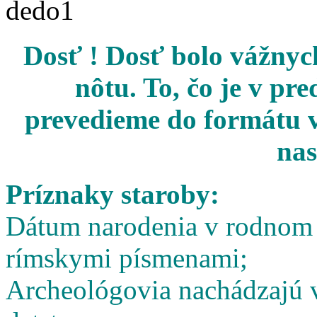
Dosť ! Dosť bolo vážnych
nôtu. To, čo je v pr
prevedieme do formátu v
nas
Príznaky staroby:
Dátum narodenia v rodnom l
rímskymi písmenami;
Archeológovia nachádzajú v 