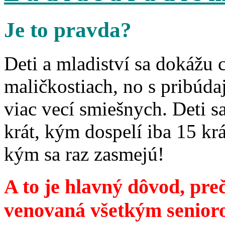
Je to pravda?
Deti a mladiství sa dokážu 
maličkostiach, no s pribúd
viac vecí smiešnych. Deti 
krát, kým dospelí iba 15 krá
kým sa raz zasmejú!
A to je hlavný dôvod, preč
venovaná všetkým senior