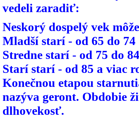
vedeli zaradiť:
Neskorý dospelý vek môže
Mladší starí - od 65 do 74
Stredne starí - od 75 do 8
Starí starí - od 85 a viac 
Konečnou etapou starnutia
nazýva geront. Obdobie ž
dlhovekosť.