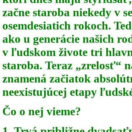
začne staroba niekedy v s
osemdesiatich rokoch. Te
ako u generácie našich ro
v ľudskom živote tri hlav
staroba. Teraz
„zrelosť“ n
znamená začiatok absolút
neexistujúcej etapy ľudsk
Čo o nej vieme?
1. Trvá približne dvadsať