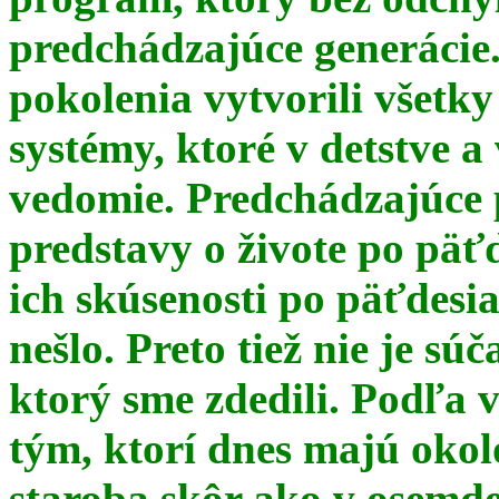
predchádzajúce generácie
pokolenia vytvorili všetky
systémy, ktoré v detstve a
vedomie. Predchádzajúce 
predstavy o živote po päť
ich skúsenosti po päťdesia
nešlo. Preto tiež nie je s
ktorý sme zdedili. Podľa 
tým, ktorí dnes majú okol
staroba skôr ako v osemde