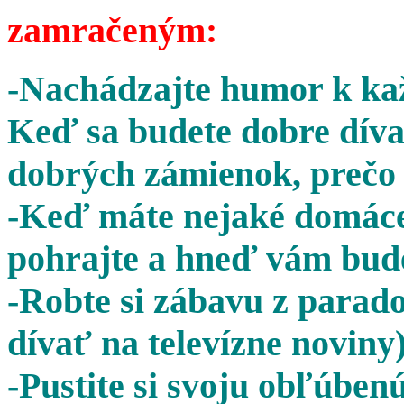
zamračeným:
-Nachádzajte humor k kaž
Keď sa budete dobre díva
dobrých zámienok, prečo 
-Keď máte nejaké domáce 
pohrajte a hneď vám bude
-Robte si zábavu z parado
dívať na televízne noviny)
-Pustite si svoju obľúben