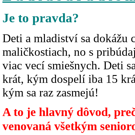
Je to pravda?
Deti a mladiství sa dokážu 
maličkostiach, no s pribúd
viac vecí smiešnych. Deti 
krát, kým dospelí iba 15 krá
kým sa raz zasmejú!
A to je hlavný dôvod, preč
venovaná všetkým senior