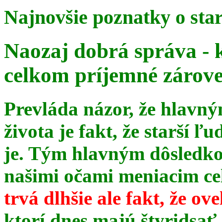
Najnovšie poznatky o sta
Naozaj dobrá správa - 
celkom príjemné zárov
Prevláda názor, že hlavn
života je fakt, že starší ľu
je. Tým hlavným dôsledk
našimi očami meniacim celé
trvá dlhšie ale fakt, že ov
ktorí dnes majú štyridsať