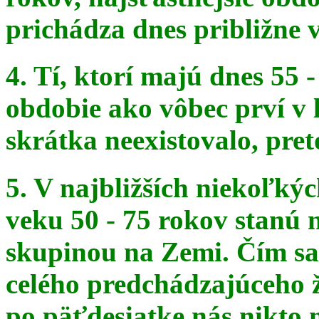
prichádza dnes približne v
4. Tí, ktorí majú dnes 55 
obdobie ako vôbec prví v 
skrátka
neexistovalo, pret
5. V najbližších niekoľký
veku 50 - 75 rokov stanú
skupinou na
Zemi. Čím sa 
celého predchádzajúceho ž
po päťdesiatke
nás nikto 