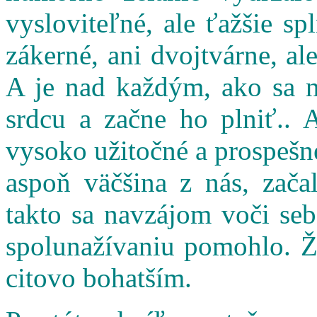
vysloviteľné, ale ťažšie s
zákerné, ani dvojtvárne, al
A je nad každým, ako sa n
srdcu a začne ho plniť.. 
vysoko užitočné a prospešné
aspoň väčšina z nás, zač
takto sa navzájom voči seb
spolunažívaniu pomohlo. Ži
citovo bohatším.