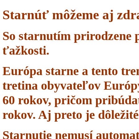
Starnúť môžeme aj zdr
So starnutím prirodzene 
ťažkosti.
Európa starne a tento tr
tretina obyvateľov Európ
60 rokov, pričom pribúdať
rokov. Aj preto je dôležit
Starnutie nemusí automa