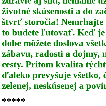
zdravie aj silu, nemáme u
životné skúsenosti a do za
štvrť storočia! Nemrhajt
to budete ľutovať. Keď je
dobe môžete doslova všet
zábavu, radosti a dojmy, 
cesty. Pritom kvalita týc
ďaleko prevyšuje všetko, 
zelenej, neskúsenej a pov
*****