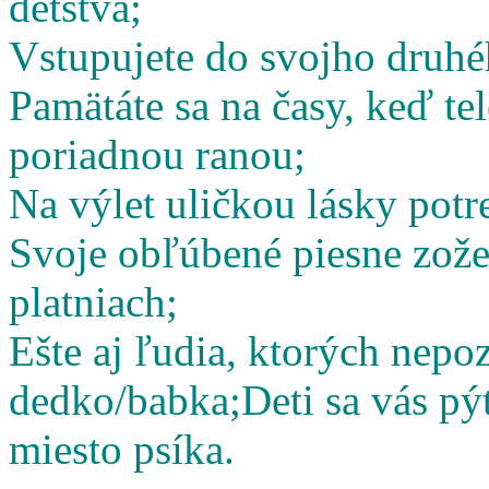
detstva;
Vstupujete do svojho druhé
Pamätáte sa na časy, keď te
poriadnou ranou;
Na výlet uličkou lásky potr
Svoje obľúbené piesne zož
platniach;
Ešte aj ľudia, ktorých nepoz
dedko/babka;
Deti sa vás pý
miesto psíka.