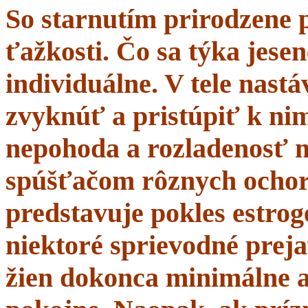
So starnutím prirodzene 
ťažkosti. Čo sa týka jesen
individuálne. V tele nastá
zvyknúť a pristúpiť k nim
nepohoda a rozladenosť 
spúšťačom rôznych ochor
predstavuje pokles estrogé
niektoré sprievodné prej
žien dokonca minimálne a