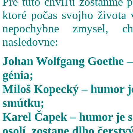
Pre túto chvíľu zostaňme 
ktoré počas svojho života 
nepochybne zmysel, cha
nasledovne:
Johan Wolfgang Goethe –
génia;
Miloš Kopecký – humor je
smútku;
Karel Čapek – humor je s
osolí, zostane dlho čerstvý