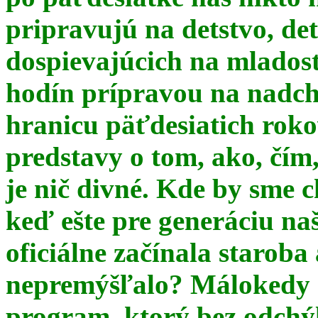
pripravujú na detstvo, det
dospievajúcich na mlados
hodín prípravou na nadchá
hranicu päťdesiatich ro
predstavy o tom, ako, čím,
je nič divné. Kde by sme c
keď ešte pre generáciu na
oficiálne začínala starob
nepremýšľalo? Málokedy s
program, ktorý bez odchý