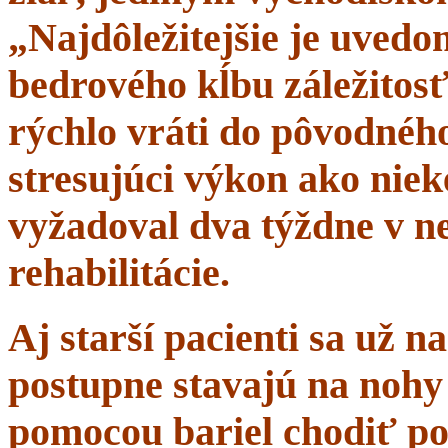
„Najdôležitejšie je uvedom
bedrového kĺbu záležitosť
rýchlo vráti do pôvodného 
stresujúci výkon ako niek
vyžadoval dva týždne v n
rehabilitácie.
Aj starší pacienti sa už 
postupne stavajú na nohy 
pomocou bariel chodiť po 