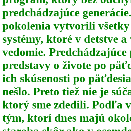
predchádzajúce generácie
pokolenia vytvorili všetky
systémy, ktoré v detstve a
vedomie. Predchádzajúce 
predstavy o živote po päť
ich skúsenosti po päťdesia
nešlo. Preto tiež nie je s
ktorý sme zdedili. Podľa 
tým, ktorí dnes majú okol
staroba skôr ako v osemde