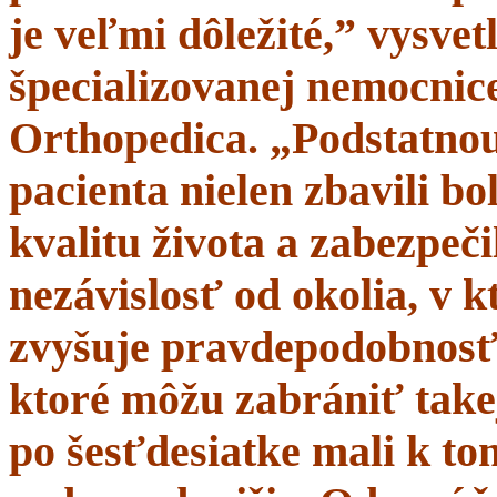
je veľmi dôležité,” vysve
špecializovanej nemocnice
Orthopedica. „Podstatnou
pacienta nielen zbavili bol
kvalitu života a zabezpeči
nezávislosť od okolia, v 
zvyšuje pravdepodobnosť 
ktoré môžu zabrániť takej
po šesťdesiatke mali k t