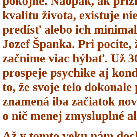
pokojne. Naopak, ak prí
kvalitu života, existuje n
predísť alebo ich minima
Jozef Španka. Pri pocite, 
začnime viac hýbať. Už 
prospeje psychike aj kond
to, že svoje telo dokonal
znamená iba začiatok nov
o nič menej zmysluplné a
Až v tomto veku nám dochá