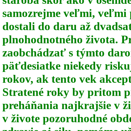
samozrejme veľmi, veľmi
dostali do daru až dvadsa
plnohodnotného života. Pr
zaobchádzať s týmto daro
päťdesiatke niekedy risku
rokov, ak tento vek akce
Stratené roky by pritom p
preháňania najkrajšie v ž
v živote pozoruhodné obd