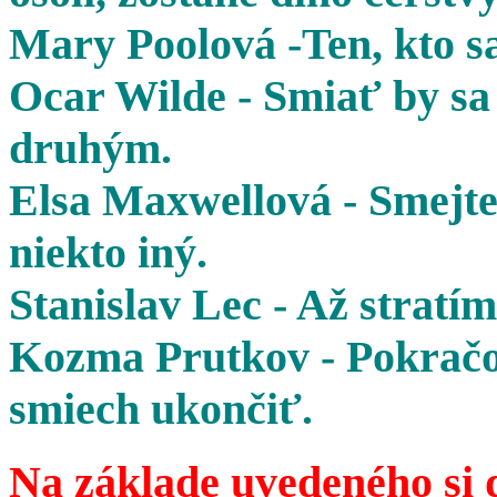
Mary Poolová -Ten, kto sa
Ocar Wilde - Smiať by sa 
druhým.
Elsa Maxwellová - Smejte 
niekto iný.
Stanislav Lec - Až stratím
Kozma Prutkov - Pokračov
smiech ukončiť.
Na základe uvedeného si 