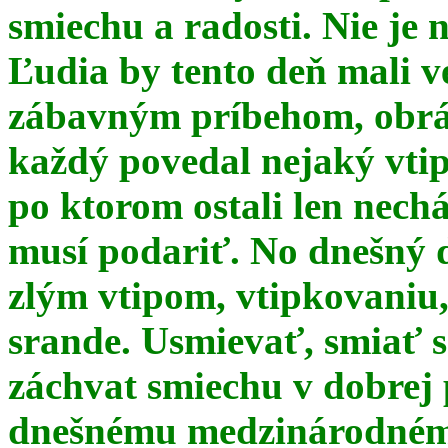
smiechu a radosti. Nie je 
Ľudia by tento deň mali 
zábavným príbehom, obrá
každý povedal nejaký vtip
po ktorom ostali len nechá
musí podariť. No dnešný 
zlým vtipom, vtipkovaniu
srande. Usmievať, smiať s
záchvat smiechu v dobrej p
dnešnému medzinárodnému