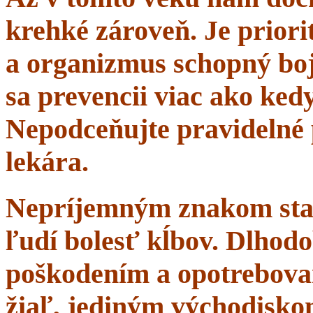
krehké zároveň. Je priorit
a organizmus schopný boj
sa prevencii viac ako ke
Nepodceňujte pravidelné 
lekára.
Nepríjemným znakom starn
ľudí bolesť kĺbov. Dlhodo
poškodením a opotrebova
žiaľ, jediným východisko