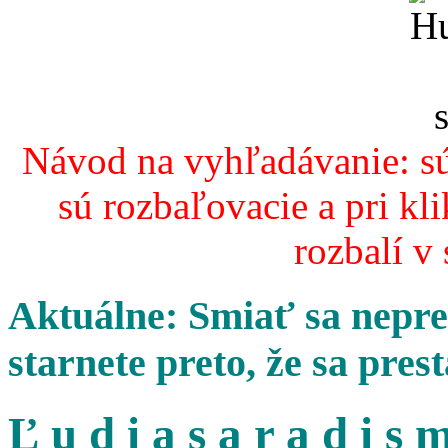
Návod na vyhľadávanie: sú
sú rozbaľovacie a pri kl
rozbalí v
Aktuálne: Smiať sa nepres
starnete preto, že sa pres
Ľ u d i a s a r a d i s m