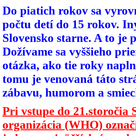
Do piatich rokov sa vyrov
počtu detí do 15 rokov. I
Slovensko starne. A to je 
Dožívame sa vyššieho pri
otázka, ako tie roky napln
tomu je venovaná táto str
zábavu, humorom a smie
Pri vstupe do 21.storočia
organizácia (WHO) označila