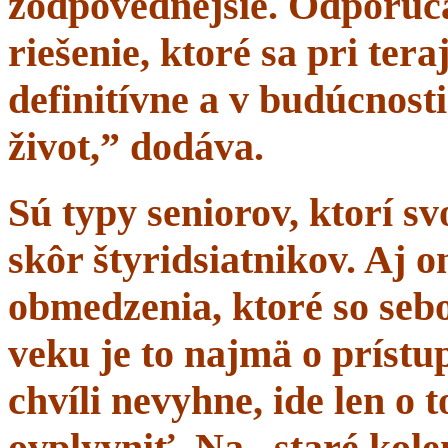
zodpovednejšie. Odporúč
riešenie, ktoré sa pri tera
definitívne a v budúcnost
život,” dodáva.
Sú typy seniorov, ktorí s
skôr štyridsiatnikov. Aj 
obmedzenia, ktoré so sebo
veku je to najmä o prístup
chvíli nevyhne, ide len o
ovplyvniť. Na „staré kole