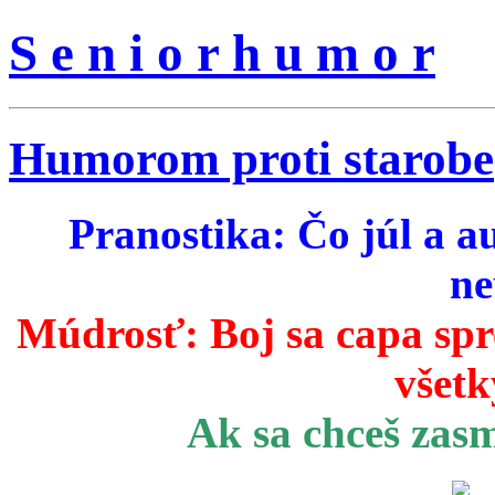
S e n i o r h u m o r
Humorom proti starobe
Pranostika: Čo júl a a
ne
Múdrosť:
Boj sa capa sp
všetk
Ak sa chceš zas