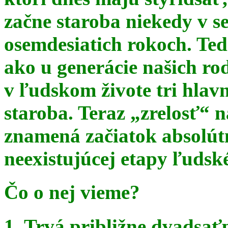
začne staroba niekedy v s
osemdesiatich rokoch. Te
ako u generácie našich ro
v ľudskom živote tri hlav
staroba. Teraz
„zrelosť“ n
znamená začiatok absolút
neexistujúcej etapy ľudsk
Čo o nej vieme?
1. Trvá približne dvadsať