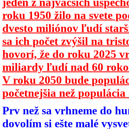
jeden z najväčších úspech
roku 1950 žilo na svete 
dvesto miliónov ľudí star
sa ich počet zvýšil na tri
hovorí, že do roku 2025 vr
miliardy ľudí nad 60 roko
V roku 2050 bude populá
početnejšia než populácia 
Prv než sa vrhneme do hu
dovolím si ešte malé vysve