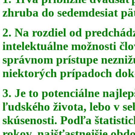
zhruba do sedemdesiat pä
2. Na rozdiel od predchádz
intelektuálne možnosti čl
správnom
prístupe nezniž
niektorých prípadoch doko
3. Je to potenciálne najle
ľudského života, lebo v seb
skúsenosti. Podľa štatist
rokov, najšťastnejšie obdo