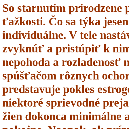
So starnutím prirodzene 
ťažkosti. Čo sa týka jesen
individuálne. V tele nastá
zvyknúť a pristúpiť k nim
nepohoda a rozladenosť 
spúšťačom rôznych ochor
predstavuje pokles estrogé
niektoré sprievodné prej
žien dokonca minimálne a