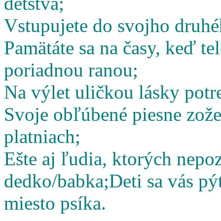
detstva;
Vstupujete do svojho druhé
Pamätáte sa na časy, keď te
poriadnou ranou;
Na výlet uličkou lásky potr
Svoje obľúbené piesne zož
platniach;
Ešte aj ľudia, ktorých nepoz
dedko/babka;
Deti sa vás pý
miesto psíka.