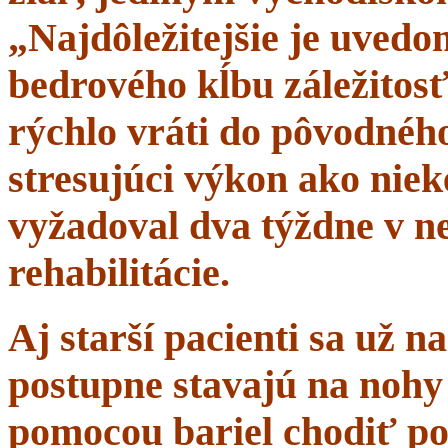
„Najdôležitejšie je uvedom
bedrového kĺbu záležitosť
rýchlo vráti do pôvodného 
stresujúci výkon ako niek
vyžadoval dva týždne v n
rehabilitácie.
Aj starší pacienti sa už 
postupne stavajú na nohy 
pomocou bariel chodiť po 