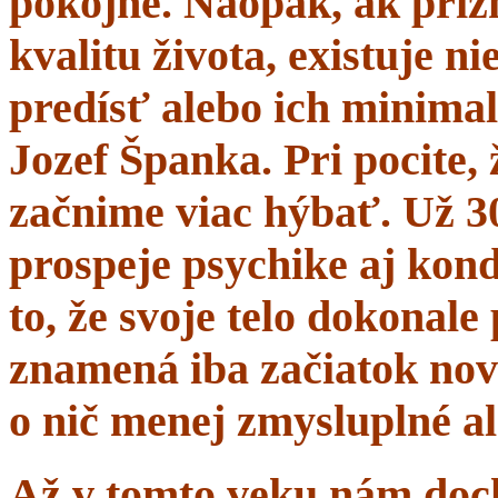
pokojne. Naopak, ak prí
kvalitu života, existuje n
predísť alebo ich minima
Jozef Španka. Pri pocite, 
začnime viac hýbať. Už 
prospeje psychike aj kond
to, že svoje telo dokonal
znamená iba začiatok nov
o nič menej zmysluplné a
Až v tomto veku nám dochá