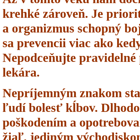
krehké zároveň. Je priorit
a organizmus schopný boj
sa prevencii viac ako ke
Nepodceňujte pravidelné 
lekára.
Nepríjemným znakom starn
ľudí bolesť kĺbov. Dlhodo
poškodením a opotrebova
žiaľ, jediným východisko