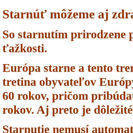
Starnúť môžeme aj zdr
So starnutím prirodzene 
ťažkosti.
Európa starne a tento tr
tretina obyvateľov Európ
60 rokov, pričom pribúdať
rokov. Aj preto je dôležit
Starnutie nemusí automa