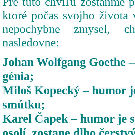
Pre túto chvíľu zostaňme 
ktoré počas svojho života 
nepochybne zmysel, cha
nasledovne:
Johan Wolfgang Goethe –
génia;
Miloš Kopecký – humor je
smútku;
Karel Čapek – humor je s
osolí, zostane dlho čerstvý