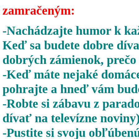
zamračeným:
-Nachádzajte humor k kaž
Keď sa budete dobre díva
dobrých zámienok, prečo 
-Keď máte nejaké domáce 
pohrajte a hneď vám bude
-Robte si zábavu z parado
dívať na televízne noviny)
-Pustite si svoju obľúben