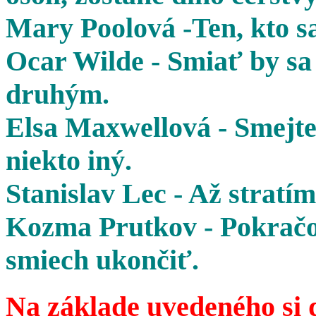
Mary Poolová -Ten, kto sa
Ocar Wilde - Smiať by sa 
druhým.
Elsa Maxwellová - Smejte 
niekto iný.
Stanislav Lec - Až stratím
Kozma Prutkov - Pokračov
smiech ukončiť.
Na základe uvedeného si 