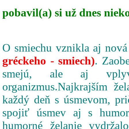
pobavil(a) si už dnes niek
O smiechu vznikla aj nová
gréckeho - smiech)
. Zaobe
smejú, ale aj vpl
organizmus.Najkrajším že
každý deň s úsmevom, pri
spojiť úsmev aj s humo
humorné želanie vydržalo