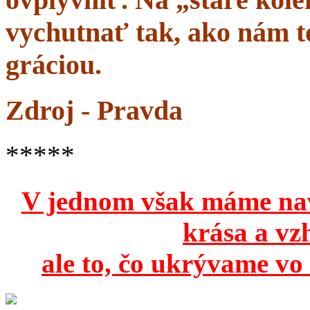
vychutnať tak, ako nám to
gráciou.
Zdroj - Pravda
*****
V jednom však máme na
krása a vz
ale to, čo ukrývame vo