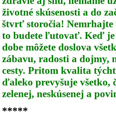
zdravie aj silu, nemáme u
životné skúsenosti a do za
štvrť storočia! Nemrhajt
to budete ľutovať. Keď je
dobe môžete doslova všet
zábavu, radosti a dojmy, 
cesty. Pritom kvalita týc
ďaleko prevyšuje všetko, 
zelenej, neskúsenej a pov
*****