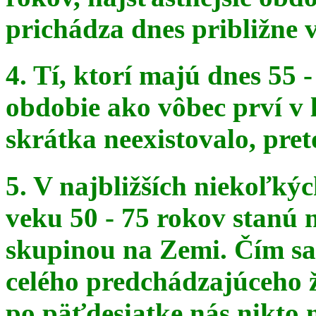
prichádza dnes približne v
4. Tí, ktorí majú dnes 55 
obdobie ako vôbec prví v 
skrátka
neexistovalo, pret
5. V najbližších niekoľký
veku 50 - 75 rokov stanú
skupinou na
Zemi. Čím sa 
celého predchádzajúceho ž
po päťdesiatke
nás nikto 