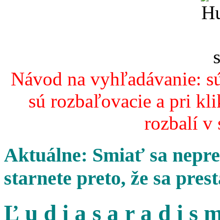
Návod na vyhľadávanie: sú
sú rozbaľovacie a pri kl
rozbalí v
Aktuálne: Smiať sa nepres
starnete preto, že sa pres
Ľ u d i a s a r a d i s m