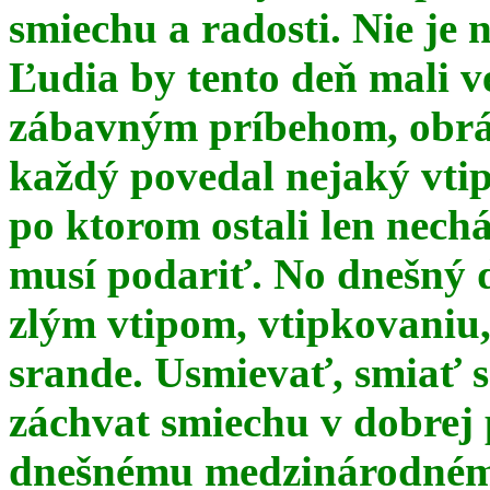
smiechu a radosti. Nie je 
Ľudia by tento deň mali 
zábavným príbehom, obrá
každý povedal nejaký vtip
po ktorom ostali len nechá
musí podariť. No dnešný 
zlým vtipom, vtipkovaniu
srande. Usmievať, smiať s
záchvat smiechu v dobrej p
dnešnému medzinárodnému