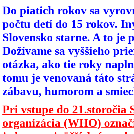
Do piatich rokov sa vyrov
počtu detí do 15 rokov. I
Slovensko starne. A to je 
Dožívame sa vyššieho pri
otázka, ako tie roky napln
tomu je venovaná táto str
zábavu, humorom a smie
Pri vstupe do 21.storočia
organizácia (WHO) označila