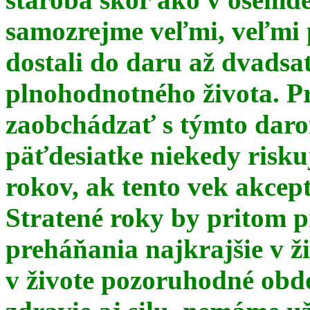
samozrejme veľmi, veľmi
dostali do daru až dvadsa
plnohodnotného života. Pr
zaobchádzať s týmto daro
päťdesiatke niekedy risku
rokov, ak tento vek akce
Stratené roky by pritom p
preháňania najkrajšie v ž
v živote pozoruhodné obd