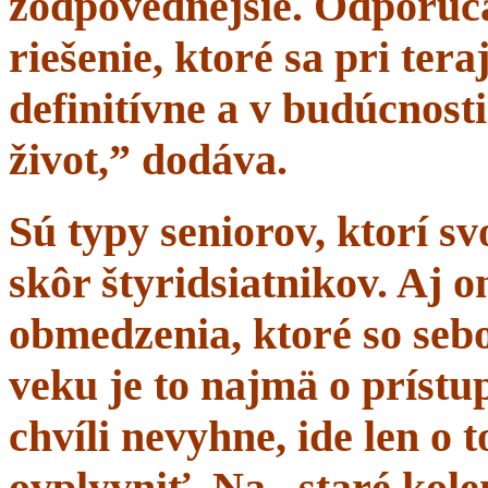
zodpovednejšie. Odporúč
riešenie, ktoré sa pri tera
definitívne a v budúcnost
život,” dodáva.
Sú typy seniorov, ktorí s
skôr štyridsiatnikov. Aj 
obmedzenia, ktoré so sebo
veku je to najmä o prístup
chvíli nevyhne, ide len o
ovplyvniť. Na „staré kole