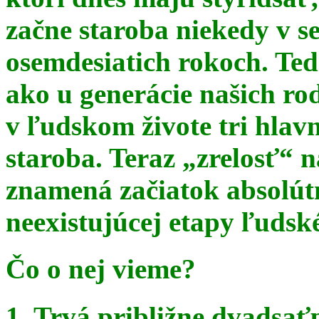
začne staroba niekedy v s
osemdesiatich rokoch. Te
ako u generácie našich ro
v ľudskom živote tri hlav
staroba. Teraz
„zrelosť“ n
znamená začiatok absolút
neexistujúcej etapy ľudsk
Čo o nej vieme?
1. Trvá približne dvadsať