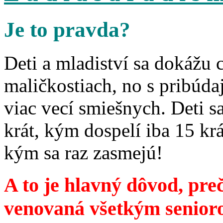
Je to pravda?
Deti a mladiství sa dokážu 
maličkostiach, no s pribúd
viac vecí smiešnych. Deti 
krát, kým dospelí iba 15 krá
kým sa raz zasmejú!
A to je hlavný dôvod, preč
venovaná všetkým senior