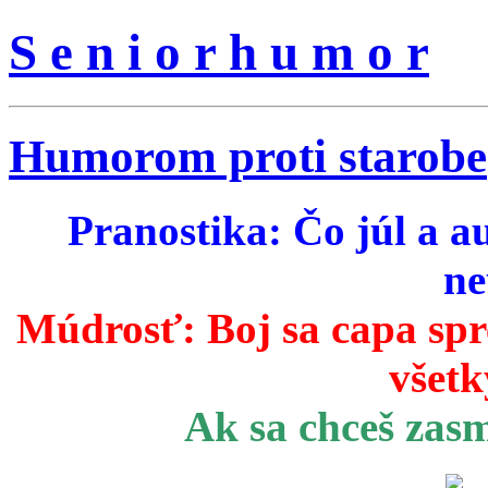
S e n i o r h u m o r
Humorom proti starobe
Pranostika: Čo júl a a
ne
Múdrosť:
Boj sa capa sp
všetk
Ak sa chceš zas