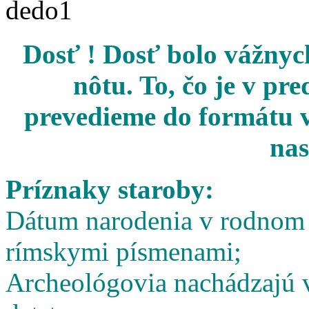
Dosť ! Dosť bolo vážnych
nôtu. To, čo je v pr
prevedieme do formátu v
nas
Príznaky staroby:
Dátum narodenia v rodnom l
rímskymi písmenami;
Archeológovia nachádzajú v 