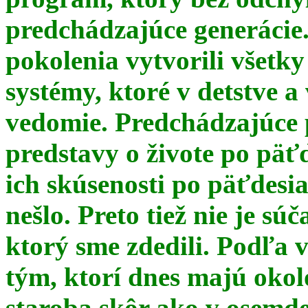
predchádzajúce generácie
pokolenia vytvorili všetky
systémy, ktoré v detstve a
vedomie. Predchádzajúce 
predstavy o živote po päť
ich skúsenosti po päťdesia
nešlo. Preto tiež nie je s
ktorý sme zdedili. Podľa 
tým, ktorí dnes majú okol
staroba skôr ako v osemde