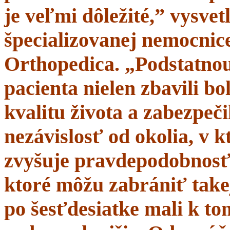
je veľmi dôležité,” vysve
špecializovanej nemocnice
Orthopedica. „Podstatnou
pacienta nielen zbavili bol
kvalitu života a zabezpeči
nezávislosť od okolia, v 
zvyšuje pravdepodobnosť 
ktoré môžu zabrániť takej
po šesťdesiatke mali k t