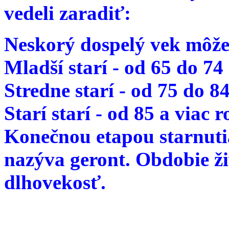
vedeli zaradiť:
Neskorý dospelý vek môže
Mladší starí - od 65 do 74
Stredne starí - od 75 do 8
Starí starí - od 85 a viac 
Konečnou etapou starnutia
nazýva geront. Obdobie ž
dlhovekosť.