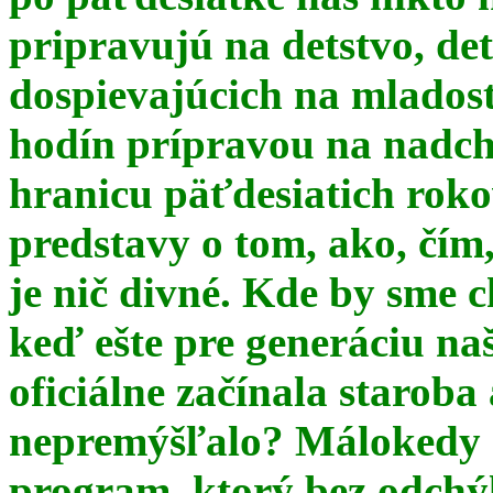
pripravujú na detstvo, det
dospievajúcich na mlados
hodín prípravou na nadchá
hranicu päťdesiatich ro
predstavy o tom, ako, čím,
je nič divné. Kde by sme c
keď ešte pre generáciu na
oficiálne začínala starob
nepremýšľalo? Málokedy s
program, ktorý bez odchý