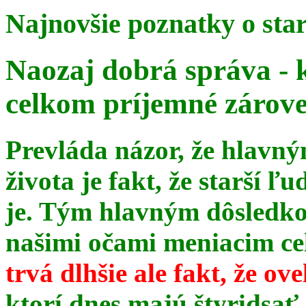
Najnovšie poznatky o sta
Naozaj dobrá správa - 
celkom príjemné zárov
Prevláda názor, že hlavn
života je fakt, že starší ľu
je. Tým hlavným dôsledk
našimi očami meniacim celé
trvá dlhšie ale fakt, že ov
ktorí dnes majú štyridsať