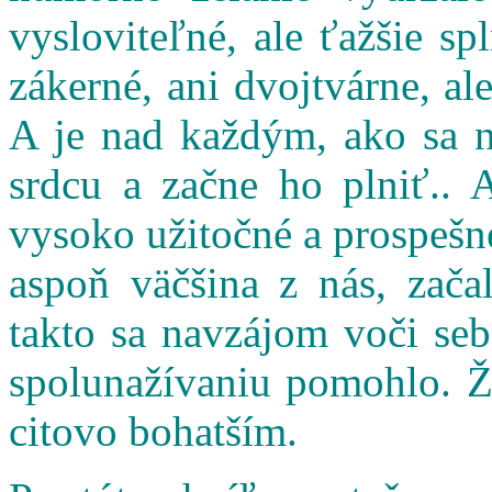
vysloviteľné, ale ťažšie s
zákerné, ani dvojtvárne, al
A je nad každým, ako sa n
srdcu a začne ho plniť.. 
vysoko užitočné a prospešné
aspoň väčšina z nás, zač
takto sa navzájom voči seb
spolunažívaniu pomohlo. Ži
citovo bohatším.