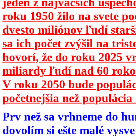
jeden z najväčších úspech
roku 1950 žilo na svete 
dvesto miliónov ľudí star
sa ich počet zvýšil na tri
hovorí, že do roku 2025 vr
miliardy ľudí nad 60 roko
V roku 2050 bude populá
početnejšia než populácia 
Prv než sa vrhneme do hu
dovolím si ešte malé vysve