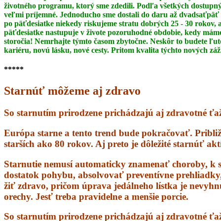
životného programu, ktorý sme zdedili. Podľa všetkých dostupný
veľmi príjemné. Jednoducho sme dostali do daru až dvadsaťpäť 
po päťdesiatke niekedy riskujeme stratu dobrých 25 - 30 rokov,
päťdesiatke
nastupuje v živote pozoruhodné obdobie, kedy máme 
storočia! Nemrhajte týmto časom
zbytočne. Neskôr to budete ľut
kariéru, novú lásku, nové cesty. Pritom kvalita týchto nových zá
*****
Starnúť môžeme aj zdravo
So starnutím prirodzene prichádzajú aj zdravotné ťaž
Európa starne a tento trend bude pokračovať. Pribli
starších ako 80 rokov. Aj preto je dôležité starnúť ak
Starnutie nemusí automaticky znamenať choroby, k s
dostatok pohybu, absolvovať preventívne prehliadky, s
žiť zdravo, pričom úprava jedálneho lístka je nevyhn
orechy. Jesť treba pravidelne a menšie porcie.
So starnutím prirodzene prichádzajú aj zdravotné ťažk