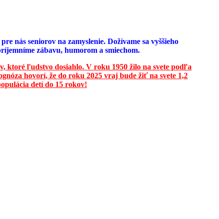
e pre nás seniorov na zamyslenie. Dožívame sa vyššieho
u spríjemníme zábavu, humorom a smiechom.
v, ktoré ľudstvo dosiahlo. V roku 1950 žilo na svete podľa
ognóza hovorí, že do roku 2025 vraj bude žiť na svete 1,2
opulácia detí do 15 rokov!