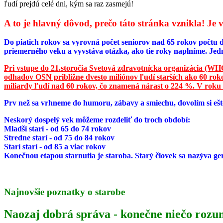
ľudí prejdú celé dni, kým sa raz zasmejú!
A to je hlavný dôvod, prečo táto stránka vznikla! J
Do piatich rokov sa vyrovná počet seniorov nad 65 rokov počtu d
priemerného veku a vyvstáva otázka, ako tie roky naplníme. Jed
Pri vstupe do 21.storočia Svetová zdravotnícka organizácia (WHO)
odhadov OSN približne dvesto miliónov ľudí starších ako 60 rokov
miliardy ľudí nad 60 rokov, čo znamená nárast o 224 %. V roku
Prv než sa vrhneme do humoru, zábavy a smiechu, dovolím si ešte
Neskorý dospelý vek môžeme rozdeliť do troch období:
Mladší starí - od 65 do 74 rokov
Stredne starí - od 75 do 84 rokov
Starí starí - od 85 a viac rokov
Konečnou etapou starnutia je staroba. Starý človek sa nazýva ge
Najnovšie poznatky o starobe
Naozaj dobrá správa - konečne niečo roz