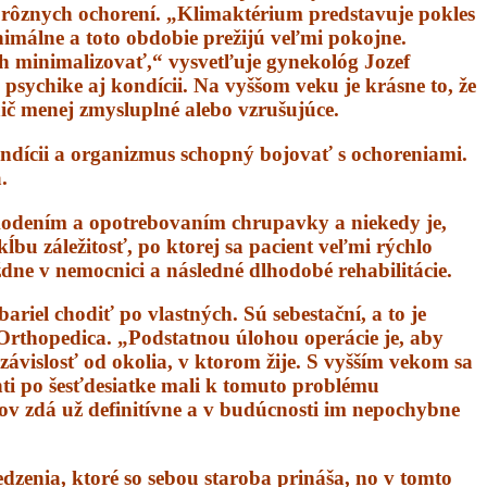
rôznych ochorení. „Klimaktérium predstavuje pokles
nimálne a toto obdobie prežijú veľmi pokojne.
ch minimalizovať,“ vysvetľuje gynekológ Jozef
psychike aj kondícii. Na vyššom veku je krásne to, že
ič menej zmysluplné alebo vzrušujúce.
kondícii a organizmus schopný bojovať s ochoreniami.
.
škodením a opotrebovaním chrupavky a niekedy je,
ĺbu záležitosť, po ktorej sa pacient veľmi rýchlo
ždne v nemocnici a následné dlhodobé rehabilitácie.
riel chodiť po vlastných. Sú sebestační, a to je
 Orthopedica. „Podstatnou úlohou operácie je, aby
nezávislosť od okolia, v ktorom žije. S vyšším vekom sa
nti po šesťdesiatke mali k tomuto problému
bov zdá už definitívne a v budúcnosti im nepochybne
dzenia, ktoré so sebou staroba prináša, no v tomto