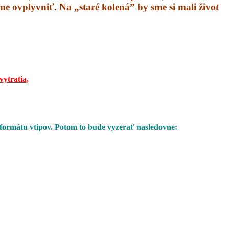
áme ovplyvniť. Na „staré kolená” by sme si mali život
vytratia,
 formátu vtipov. Potom to bude vyzerať nasledovne: