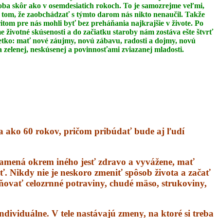
oba skôr ako v osemdesiatich rokoch. To je
samozrejme veľmi,
 tom, že zaobchádzať s týmto darom nás nikto nenaučil.
Takže
itom pre nás mohli byť bez preháňania najkrajšie v živote. Po
 životné skúsenosti a do začiatku staroby nám zostáva ešte štvrť
šetko: mať nové
záujmy, novú zábavu, radosti a dojmy, novú
 zelenej, neskúsenej a povinnosťami zviazanej
mladosti.
ia ako 60 rokov, pričom pribúdať bude aj ľudí
namená okrem iného jesť zdravo a vyvážene, mať
iť. Nikdy nie je neskoro zmeniť spôsob života a začať
stňovať celozrnné potraviny, chudé mäso, strukoviny,
ndividuálne. V tele nastávajú zmeny, na ktoré si treba