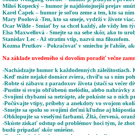
Miloš Kopecký – humor je najdôstojnejší prejav smú
Karel Čapek – humor je soľou zeme a ten, kto sa ním o
Mary Poolová -Ten, kto sa smeje, vydrží v živote viac.
Ocar Wilde - Smiať by sa chcel každý, ale vždy len 
Elsa Maxwellová - Smejte sa na sebe skôr, ako to urob
Stanislav Lec - Až stratím vtip, nazvú ma filozofom.
Kozma Prutkov - Pokračovať v smiechu je ľahšie, ak
Na základe uvedeného si dovolím poradiť večne zam
-Nachádzajte humor k každodenných záležitostiach. 
-Keď máte nejaké domáce zviera, chvíľu sa s ním poh
-Robte si zábavu z paradoxov života (stačí sa večer dí
-Pustite si svoju obľúbenú melódiu, alebo nahrávky
-Svojimi chybami sa netrápte, ale pokúste sa o nich
-Počúvajte vtipy, príbehy a anekdoty vo svojom okolí
-Smejte sa spolu so svojimi deťmi kľudne aj hlúposti
-Obklopujte sa veselými farbami. Žltá, červená, oran
-Skúste získať odstup od problémov hoci tým, že zho
budú pripadať skôr smiešne.