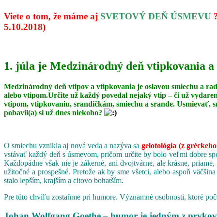
Viete o tom, že máme aj
SVETOVÝ DEŇ ÚSMEVU
5.10.2018)
1. júla je Medzinárodný deň vtipkovania a
Medzinárodný deň vtipov a vtipkovania je oslavou smiechu a ra
alebo vtipom.Určite už každý povedal nejaký vtip – či už vydare
vtipom, vtipkovaniu, srandičkám, smiechu a srande. Usmievať, s
pobavil(a) si už dnes niekoho?
O smiechu vznikla aj nová veda a nazýva sa
gelotológia (z gréckeho
vstávať každý deň s úsmevom, pričom určite by bolo veľmi dobre spoj
Každopádne však nie je zákerné, ani dvojtvárne, ale krásne, priame,
užitočné a prospešné. Pretože ak by sme všetci, alebo aspoň väčšina
stalo lepším, krajším a citovo bohatším.
Pre túto chvíľu zostaňme pri humore. Významné osobnosti, ktoré poča
Johan Wolfgang Goethe – humor je jedným z prvkov