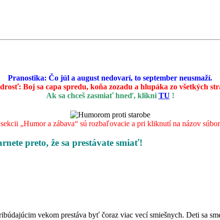
Pranostika: Čo júl a august nedovarí, to september neusmaží.
drosť:
Boj sa capa spredu, koňa zozadu a hlupáka zo všetkých st
Ak sa chceš zasmiať hneď, klikni
TU
!
ekcii „Humor a zábava“ sú rozbaľovacie a pri kliknutí na názov súboru 
arnete preto, že sa prestávate smiať!
pribúdajúcim vekom prestáva byť čoraz viac vecí smiešnych. Deti sa sme