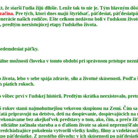
t, že starší ľudia žijú dlhšie. Lenže tak to nie je. Tým hlavným 
 začína.
Pre tých, ktorí dnes majú štyridsať, päťdesiat, päťdesiatp
erácie našich rodičov. Ešte celkom nedávno boli v ľudskom živote
, predtým neexistujúcej etapy ľudského života.
sedemdesiat päťky.
tuálne možnosti človeka v tomto období pri správnom
prístupe nezn
života, lebo v sebe spája zdravie, silu a životné
skúsenosti. Podľa 
h piatich rokoch.
ko vôbec prví v ľudskej histórii. Predtým skrátka
neexistovalo, pret
- 75 rokov stanú najmohutnejšou vekovou skupinou na
Zemi. Čím sa 
čatá pripravujú na detstvo, deti na dospievanie, dospievajúcich na
 prekonávame
bez akejkoľvek predstavy o tom, ako, čím, a prečo žiť
 oficiálne začínala staroba a o ďalšom
živote sa akosi nepremýšľa
predchádzajúce pokolenia vytvorili všetky knihy, filmy a vzdelávac
 po päťdesiatke. Z prostého dôvodu: v ich skúsenosti po päťdesiat