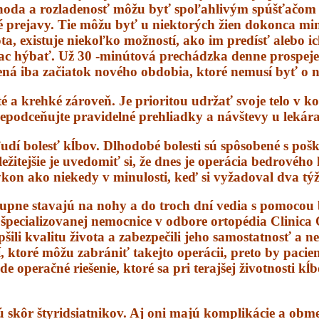
ohoda a rozladenosť môžu byť spoľahlivým spúšťačom 
dné prejavy. Tie môžu byť u niektorých žien dokonca mi
a, existuje niekoľko možností, ako im predísť alebo i
viac hýbať. Už 30 -minútová prechádzka denne prospeje 
ená iba začiatok nového obdobia, ktoré nemusí byť o n
é a krehké zároveň. Je prioritou udržať svoje telo v 
epodceňujte pravidelné prehliadky a návštevy u lekára
udí bolesť kĺbov. Dlhodobé bolesti sú spôsobené s po
tejšie je uvedomiť si, že dnes je operácia bedrového k
výkon ako niekedy v minulosti, keď si vyžadoval dva tý
upne stavajú na nohy a do troch dní vedia s pomocou ba
 špecializovanej nemocnice v odbore ortopédia Clinica
epšili kvalitu života a zabezpečili jeho samostatnosť a 
 ktoré môžu zabrániť takejto operácii, preto by pacie
operačné riešenie, ktoré sa pri terajšej životnosti kĺ
ú skôr štyridsiatnikov. Aj oni majú komplikácie a obme