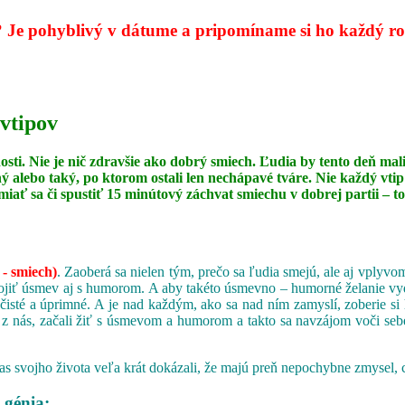
?
Je pohyblivý v dátume a pripomíname si ho každý rok
 vtipov
dosti. Nie je nič zdravšie ako dobrý smiech. Ľudia by tento deň
ný alebo taký, po ktorom ostali len nechápavé tváre. Nie každý vt
miať sa či spustiť 15 minútový záchvat smiechu v dobrej partii –
 - smiech)
. Zaoberá sa nielen tým, prečo sa ľudia smejú, ale aj vply
iť úsmev aj s humorom. A aby takéto úsmevno – humorné želanie vydržal
 čisté a úprimné. A je nad každým, ako sa nad ním zamyslí, zoberie si 
 z nás, začali žiť s úsmevom a humorom a takto sa navzájom voči sebe
s svojho života veľa krát dokázali, že majú preň nepochybne zmysel, 
 génia;