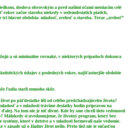
dôsledkom, doslova obrovským a pred našimi očami meniacim celé
äť rokov začne staroba niekedy v sedemdesiatich piatich,
 tri hlavné obdobia: mladosť, zrelosť a staroba. Teraz
„zrelosť“
ižujú a sú minimálne rovnaké, v niektorých prípadoch dokonca
štatistických údajov z posledných rokov, najšťastnejšie obdobie
ože ľudia starli omnoho skôr.
život po päťdesiatke líši od celého predchádzajúceho života?
 mladosť a v mladosti
trávime desiatky hodín prípravou na
 ďalej. Na tom nie je nič divné. Kde by sme chceli tieto
vedomosti
lo? Málokedy si uvedomujeme, že životný program, ktorý bez
ie
systémy, ktoré v detstve a v mladosti formovali naše vedomie.
ke v zásade už o žiadny život
nešlo. Preto tiež nie je súčasťou