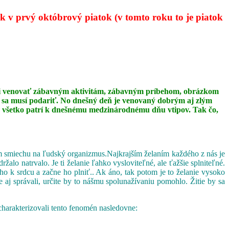
 v prvý októbrový piatok (v tomto roku to je piatok
 mali venovať zábavným aktivitám, zábavným príbehom, obrázkom
ip sa musí podariť. No dnešný deň je venovaný dobrým aj zlým
 to všetko patrí k dnešnému medzinárodnému dňu vtipov. Tak čo,
vom smiechu na ľudský organizmus.Najkrajším želaním každého z nás je
o natrvalo. Je ti želanie ľahko vysloviteľné, ale ťažšie splniteľné.
ho k srdcu a začne ho plniť.. Ak áno, tak potom je to želanie vysoko
 aj správali, určite by to nášmu spolunažívaniu pomohlo. Žitie by sa
charakterizovali tento fenomén nasledovne: