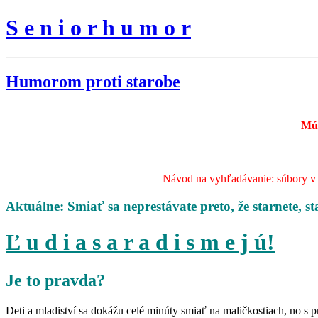
S e n i o r h u m o r
Humorom proti starobe
Mú
Návod na vyhľadávanie: súbory v s
Aktuálne: Smiať sa neprestávate preto, že starnete, st
Ľ u d i a s a r a d i s m e j ú!
Je to pravda?
Deti a mladiství sa dokážu celé minúty smiať na maličkostiach, no s 