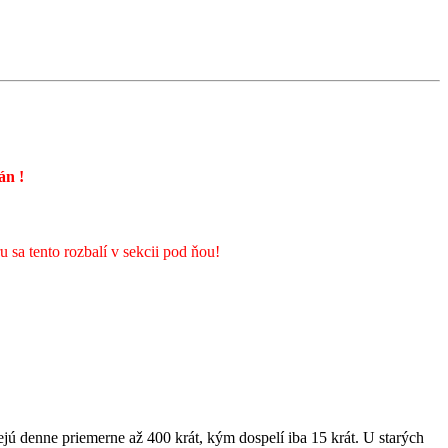
rán
!
sa tento rozbalí v sekcii pod ňou!
jú denne priemerne až 400 krát, kým dospelí iba 15 krát. U starých