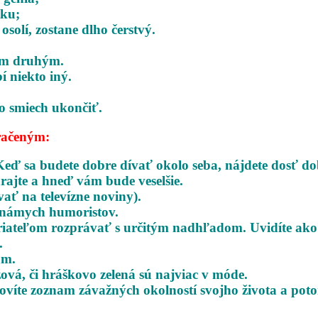
tku;
solí, zostane dlho čerstvý.
tým druhým.
í niekto iný.
o smiech ukončiť.
račeným:
Keď sa budete dobre dívať okolo seba,
nájdete dosť do
rajte a hneď vám bude veselšie.
vať na televízne noviny).
 známych humoristov.
 priateľom rozprávať s určitým nadhľadom.
Uvidíte ako
.
am.
žová, či hráškovo zelená sú najviac v móde.
tovíte zoznam závažných okolností svojho
života a pot