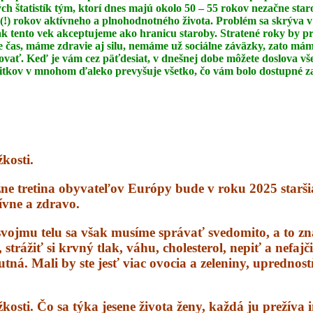
ch štatistík
tým, ktorí dnes majú okolo 50 – 55 rokov nezačne star
(!) rokov aktívneho a
plnohodnotného života. Problém sa skrýva v
 ak tento vek akceptujeme ako
hranicu staroby. Stratené roky by pr
čas, máme zdravie aj silu, nemáme už sociálne záväzky,
zato máme
ovať. Keď je vám cez päťdesiat, v dnešnej dobe môžete doslova v
žitkov
v mnohom ďaleko prevyšuje všetko, čo vám bolo dostupné za
kosti.
žne tretina obyvateľov Európy bude v roku 2025 starš
tívne a zdravo.
vojmu telu sa však musíme správať svedomito, a to z
trážiť si krvný tlak, váhu, cholesterol, nepiť a nefajč
utná. Mali by ste jesť viac ovocia a zeleniny, upredno
osti. Čo sa týka jesene života ženy, každá ju prežíva i