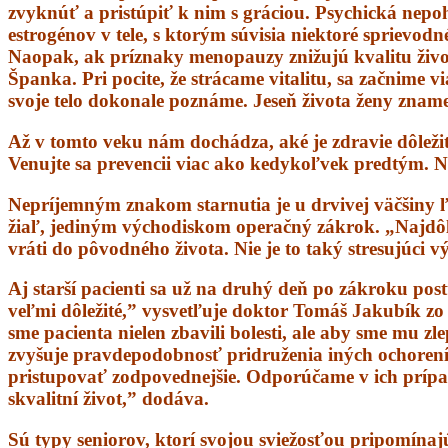
zvyknúť a pristúpiť k nim s gráciou. Psychická nep
estrogénov v tele, s ktorým súvisia niektoré sprievo
Naopak, ak príznaky menopauzy znižujú kvalitu život
Španka. Pri pocite, že strácame vitalitu, sa začnime 
svoje telo dokonale poznáme. Jeseň života ženy znam
Až v tomto veku nám dochádza, aké je zdravie dôležit
Venujte sa prevencii viac ako kedykoľvek predtým. N
Nepríjemným znakom starnutia je u drvivej väčšiny ľ
žiaľ, jediným východiskom operačný zákrok. „Najdôleži
vráti do pôvodného života. Nie je to taký stresujúci 
Aj starší pacienti sa už na druhý deň po zákroku post
veľmi dôležité,” vysvetľuje doktor Tomáš Jakubík zo
sme pacienta nielen zbavili bolesti, ale aby sme mu zl
zvyšuje pravdepodobnosť pridruženia iných ochorení,
pristupovať zodpovednejšie. Odporúčame v ich prípade 
skvalitní život,” dodáva.
Sú typy seniorov, ktorí svojou sviežosťou pripomínaj