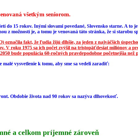
e venovaná všetkým seniorom.
etí do 15 rokov. Inými slovami povedané, Slovensko starne. A to j
nou z možností je, a tomu je venovaná táto stránka, že si starob
 označila fakt, že ľudia žijú dlhšie, za jeden z najväčších úspecho
. V roku 1975 sa ich počet zvýšil na tristopäťdesiat miliónov a pr
 2050 bude populácia 60-ročných pravdepodobne početnejšia než p
 malé vysvetlenie k tomu, aby sme sa vedeli zaradiť:
ront. Obdobie života nad 90 rokov sa nazýva dlhovekosť.
umné a celkom príjemné zároveň