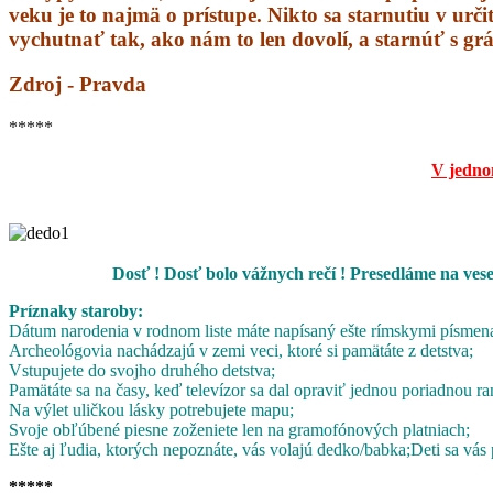
veku je to najmä o prístupe. Nikto sa starnutiu v urči
vychutnať tak, ako nám to len dovolí, a starnúť s grá
Zdroj - Pravda
*****
V jedno
Dosť ! Dosť bolo vážnych rečí ! Presedláme na ves
Príznaky staroby:
Dátum narodenia v rodnom liste máte napísaný ešte rímskymi písmen
Archeológovia nachádzajú v zemi veci, ktoré si pamätáte z detstva;
Vstupujete do svojho druhého detstva;
Pamätáte sa na časy, keď televízor sa dal opraviť jednou poriadnou ra
Na výlet uličkou lásky potrebujete mapu;
Svoje obľúbené piesne zoženiete len na gramofónových platniach;
Ešte aj ľudia, ktorých nepoznáte, vás volajú dedko/babka;
Deti sa vás 
*****