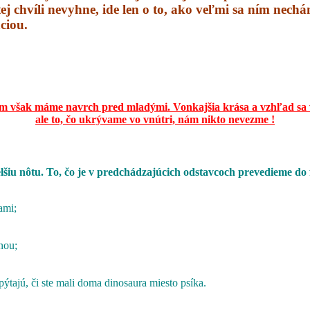
tej chvíli nevyhne, ide len o to, ako veľmi sa ním nech
ciou.
m však máme navrch pred mladými.
Vonkajšia krása a vzhľad sa 
ale to, čo ukrývame vo vnútri,
nám nikto nevezme !
elšiu nôtu. To, čo je v predchádzajúcich odstavcoch prevedieme do
ami;
nou;
pýtajú, či ste mali doma dinosaura miesto psíka.