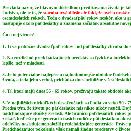
Prevláda názor, že hlavným dôsledkom predlžovania života je fak
ľudstvo, nie je to, že
staroba trvá dlhšie ale fakt, že oveľa neskôr
osemdesiatich rokoch. Teda o dvadsaťpäť rokov neskôr, ako u gen
nastupuje okolo päťdesiatky a znamená začiatok absolútne novej
Čo o nej vieme?
1. Trvá približne dvadsaťpäť rokov - od päťdesiatky zhruba do 
2. Na rozdiel od predchádzajúcich predstáv sa fyzické a intelek
lepšie, než v mladosti.
3. Je to potenciálne najlepšie a najhodnotnejšie obdobie ľudského 
života, a teda jeho vrchol,
prichádza dnes približne v šesťdesiatic
4. Tí, ktorí majú dnes 55 - 65 rokov, prežívajú takéto obdobie a
5. V najbližších niekoľkých desaťročiach sa ľudia vo veku 50 
Predsa tým, že životu po päťdesiatke
nás nikto nikdy neučil. Doj
nadchádzajúce skúšky zrelosti. Ale hranicu päťdesiatich rokov
získať, keď ešte pre generáciu našich rodičov päťdesiatkou akosi
odchýlky nasledujeme,
založili predchádzajúce generácie. Práve 
Predchádzajúce pokolenia však nemali žiadne
predstavy o živote