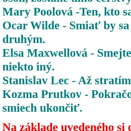
Mary Poolová -Ten, kto sa
Ocar Wilde - Smiať by sa 
druhým.
Elsa Maxwellová - Smejte 
niekto iný.
Stanislav Lec - Až stratím
Kozma Prutkov - Pokračov
smiech ukončiť.
Na základe uvedeného si 