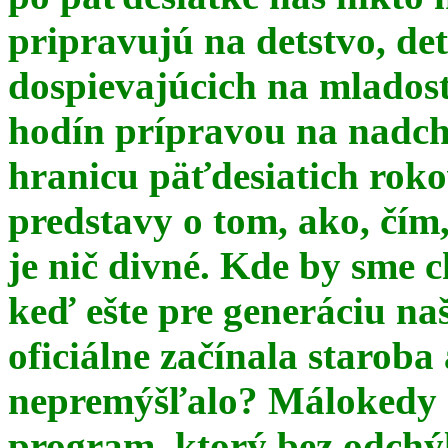
pripravujú na detstvo, det
dospievajúcich na mlados
hodín prípravou na nadchá
hranicu päťdesiatich ro
predstavy o tom, ako, čím,
je nič divné. Kde by sme c
keď ešte pre generáciu na
oficiálne začínala starob
nepremýšľalo? Málokedy s
program, ktorý bez odchý