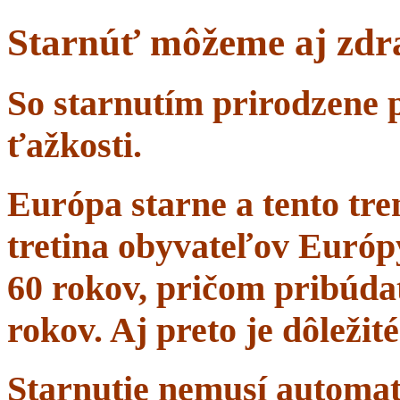
Starnúť môžeme aj zdr
So starnutím prirodzene 
ťažkosti.
Európa starne a tento tr
tretina obyvateľov Európ
60 rokov, pričom pribúdať
rokov. Aj preto je dôležit
Starnutie nemusí automa