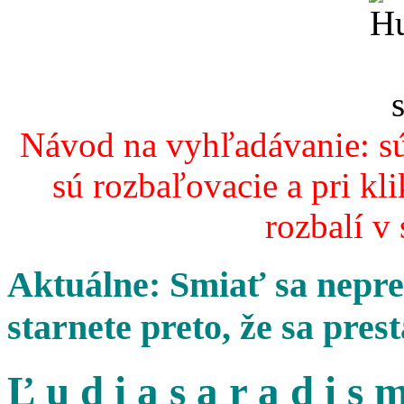
Návod na vyhľadávanie: sú
sú rozbaľovacie a pri kl
rozbalí v
Aktuálne: Smiať sa nepres
starnete preto, že sa pres
Ľ u d i a s a r a d i s m