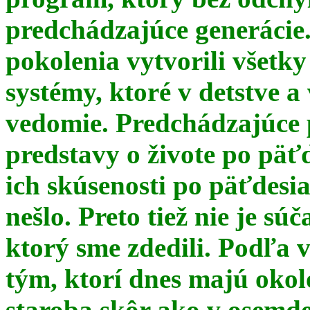
predchádzajúce generácie
pokolenia vytvorili všetky
systémy, ktoré v detstve a
vedomie. Predchádzajúce 
predstavy o živote po päť
ich skúsenosti po päťdesia
nešlo. Preto tiež nie je s
ktorý sme zdedili. Podľa 
tým, ktorí dnes majú okol
staroba skôr ako v osemde