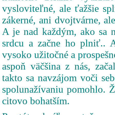
vysloviteľné, ale ťažšie s
zákerné, ani dvojtvárne, al
A je nad každým, ako sa n
srdcu a začne ho plniť.. 
vysoko užitočné a prospešné
aspoň väčšina z nás, zač
takto sa navzájom voči seb
spolunažívaniu pomohlo. Ži
citovo bohatším.