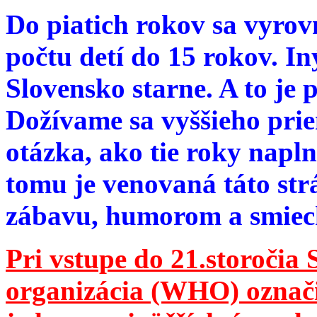
Do piatich rokov sa vyrov
počtu detí do 15 rokov. I
Slovensko starne. A to je 
Dožívame sa vyššieho pri
otázka, ako tie roky napln
tomu je venovaná táto str
zábavu, humorom a smie
Pri vstupe do 21.storočia
organizácia (WHO) označila