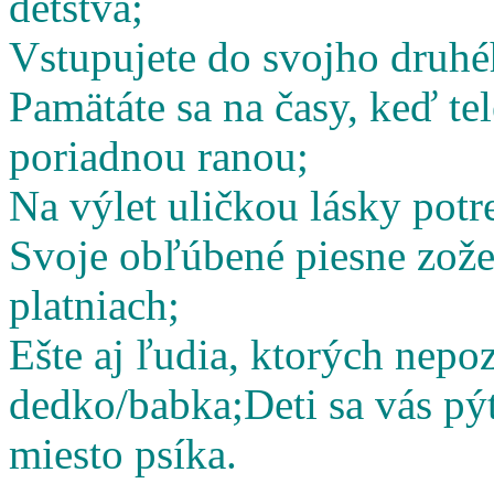
detstva;
Vstupujete do svojho druhé
Pamätáte sa na časy, keď te
poriadnou ranou;
Na výlet uličkou lásky potr
Svoje obľúbené piesne zož
platniach;
Ešte aj ľudia, ktorých nepoz
dedko/babka;
Deti sa vás pý
miesto psíka.