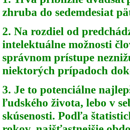
zhruba do sedemdesiat pä
2. Na rozdiel od predchádz
intelektuálne možnosti čl
správnom
prístupe nezniž
niektorých prípadoch doko
3. Je to potenciálne najle
ľudského života, lebo v seb
skúsenosti. Podľa štatist
rokov, najšťastnejšie obdo