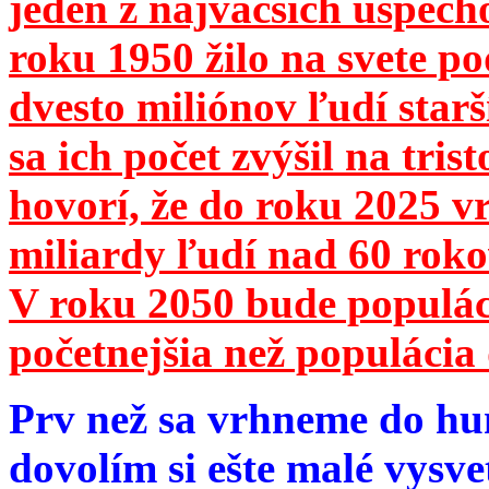
jeden z najväčších úspech
roku 1950 žilo na svete 
dvesto miliónov ľudí star
sa ich počet zvýšil na tri
hovorí, že do roku 2025 vr
miliardy ľudí nad 60 roko
V roku 2050 bude populá
početnejšia než populácia 
Prv než sa vrhneme do hu
dovolím si ešte malé vysve