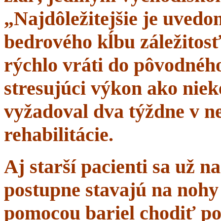
„Najdôležitejšie je uvedom
bedrového kĺbu záležitosť
rýchlo vráti do pôvodného 
stresujúci výkon ako niek
vyžadoval dva týždne v n
rehabilitácie.
Aj starší pacienti sa už 
postupne stavajú na nohy 
pomocou bariel chodiť po 