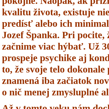
pokojne. Naopak, ak prí
kvalitu života, existuje n
predísť alebo ich minima
Jozef Španka. Pri pocite, 
začnime viac hýbať. Už 
prospeje psychike aj kond
to, že svoje telo dokonal
znamená iba začiatok nov
o nič menej zmysluplné a
Až v tomto veku nám dochá