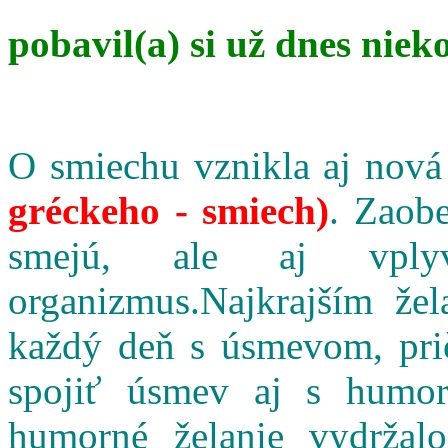
pobavil(a) si už dnes niek
O smiechu vznikla aj nová
gréckeho - smiech)
. Zaobe
smejú, ale aj vpl
organizmus.Najkrajším že
každý deň s úsmevom, pri
spojiť úsmev aj s humo
humorné želanie vydržalo