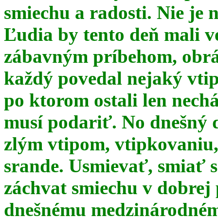
smiechu a radosti. Nie je 
Ľudia by tento deň mali 
zábavným príbehom, obrá
každý povedal nejaký vtip
po ktorom ostali len nechá
musí podariť. No dnešný 
zlým vtipom, vtipkovaniu
srande. Usmievať, smiať s
záchvat smiechu v dobrej p
dnešnému medzinárodnému