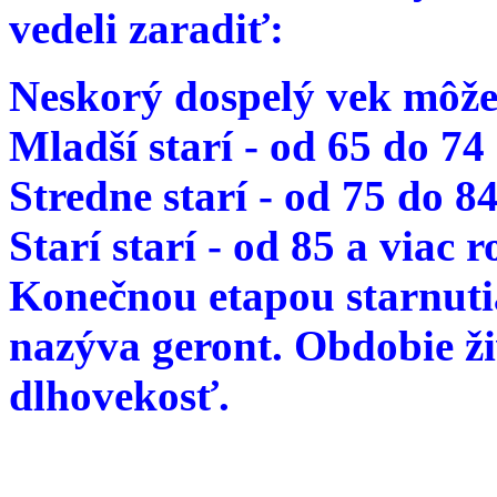
vedeli zaradiť:
Neskorý dospelý vek môže
Mladší starí - od 65 do 74
Stredne starí - od 75 do 8
Starí starí - od 85 a viac 
Konečnou etapou starnutia
nazýva geront. Obdobie ž
dlhovekosť.