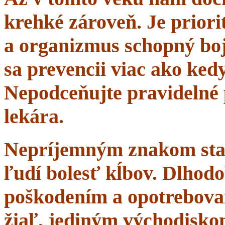
krehké zároveň. Je priorit
a organizmus schopný boj
sa prevencii viac ako ke
Nepodceňujte pravidelné 
lekára.
Nepríjemným znakom starn
ľudí bolesť kĺbov. Dlhodo
poškodením a opotrebova
žiaľ, jediným východisko