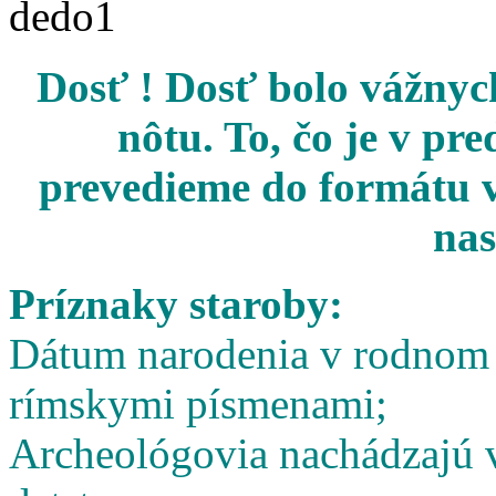
Dosť ! Dosť bolo vážnych
nôtu. To, čo je v pr
prevedieme do formátu v
nas
Príznaky staroby:
Dátum narodenia v rodnom l
rímskymi písmenami;
Archeológovia nachádzajú v 