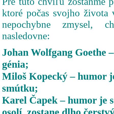
Pre túto chvíľu zostaňme 
ktoré počas svojho života 
nepochybne zmysel, cha
nasledovne:
Johan Wolfgang Goethe –
génia;
Miloš Kopecký – humor je
smútku;
Karel Čapek – humor je s
osolí, zostane dlho čerstvý