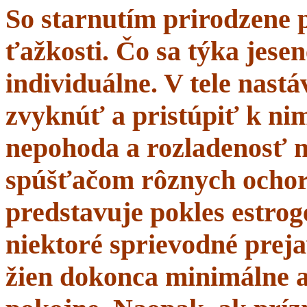
So starnutím prirodzene 
ťažkosti. Čo sa týka jesen
individuálne. V tele nastá
zvyknúť a pristúpiť k nim
nepohoda a rozladenosť 
spúšťačom rôznych ochor
predstavuje pokles estrogé
niektoré sprievodné prej
žien dokonca minimálne a