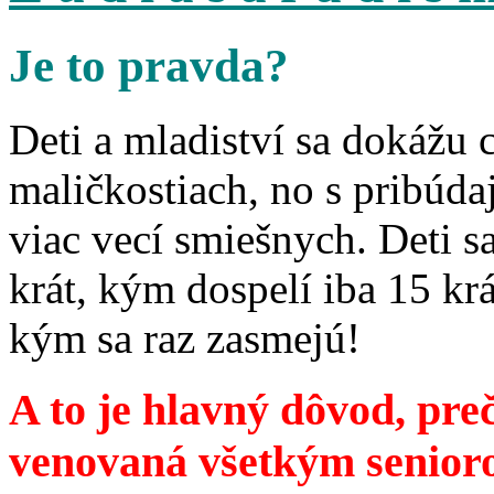
Je to pravda?
Deti a mladiství sa dokážu 
maličkostiach, no s pribúd
viac vecí smiešnych. Deti 
krát, kým dospelí iba 15 krá
kým sa raz zasmejú!
A to je hlavný dôvod, preč
venovaná všetkým senior