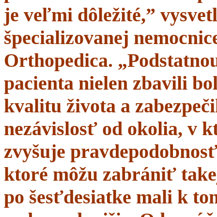
je veľmi dôležité,” vysve
špecializovanej nemocnice
Orthopedica. „Podstatnou
pacienta nielen zbavili bol
kvalitu života a zabezpeči
nezávislosť od okolia, v 
zvyšuje pravdepodobnosť 
ktoré môžu zabrániť takej
po šesťdesiatke mali k t