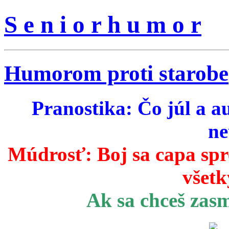
S e n i o r h u m o r
Humorom proti starobe
Pranostika: Čo júl a a
ne
Múdrosť:
Boj sa capa sp
všetk
Ak sa chceš zas