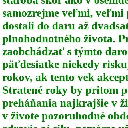
samozrejme veľmi, veľmi
dostali do daru až dvadsa
plnohodnotného života. Pr
zaobchádzať s týmto daro
päťdesiatke niekedy risku
rokov, ak tento vek akce
Stratené roky by pritom p
preháňania najkrajšie v ž
v živote pozoruhodné obd