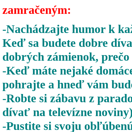
zamračeným:
-Nachádzajte humor k kaž
Keď sa budete dobre díva
dobrých zámienok, prečo 
-Keď máte nejaké domáce 
pohrajte a hneď vám bude
-Robte si zábavu z parado
dívať na televízne noviny)
-Pustite si svoju obľúben