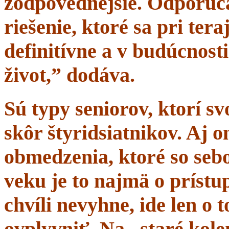
zodpovednejšie. Odporúč
riešenie, ktoré sa pri tera
definitívne a v budúcnost
život,” dodáva.
Sú typy seniorov, ktorí s
skôr štyridsiatnikov. Aj 
obmedzenia, ktoré so sebo
veku je to najmä o prístup
chvíli nevyhne, ide len o
ovplyvniť. Na „staré kole