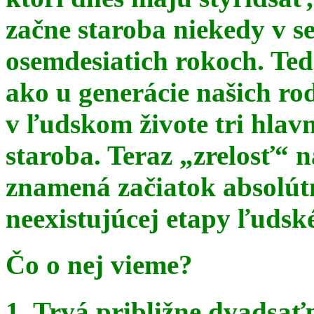
začne staroba niekedy v s
osemdesiatich rokoch. Te
ako u generácie našich ro
v ľudskom živote tri hlav
staroba. Teraz
„zrelosť“ n
znamená začiatok absolút
neexistujúcej etapy ľudsk
Čo o nej vieme?
1. Trvá približne dvadsať