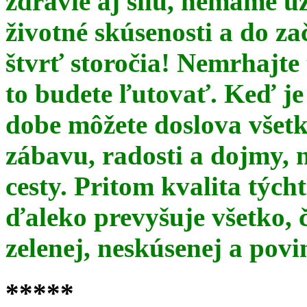
zdravie aj silu, nemáme u
životné skúsenosti a do za
štvrť storočia! Nemrhajt
to budete ľutovať. Keď je
dobe môžete doslova všet
zábavu, radosti a dojmy, 
cesty. Pritom kvalita týc
ďaleko prevyšuje všetko, 
zelenej, neskúsenej a pov
*****