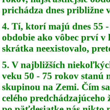
prichádza dnes približne v
4. Tí, ktorí majú dnes 55 
obdobie ako vôbec prví v 
skrátka
neexistovalo, pret
5. V najbližších niekoľký
veku 50 - 75 rokov stanú
skupinou na
Zemi. Čím sa 
celého predchádzajúceho ž
po päťdesiatke
nás nikto 