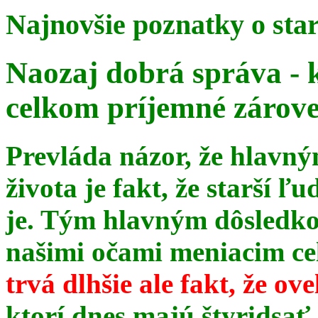
Najnovšie poznatky o sta
Naozaj dobrá správa - 
celkom príjemné zárov
Prevláda názor, že hlavn
života je fakt, že starší ľu
je. Tým hlavným dôsledk
našimi očami meniacim celé
trvá dlhšie ale fakt, že ov
ktorí dnes majú štyridsať