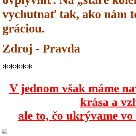
vychutnať tak, ako nám to
gráciou.
Zdroj - Pravda
*****
V jednom však máme na
krása a vz
ale to, čo ukrývame vo