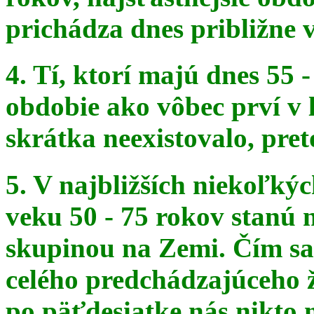
prichádza dnes približne v
4. Tí, ktorí majú dnes 55 
obdobie ako vôbec prví v 
skrátka
neexistovalo, pret
5. V najbližších niekoľký
veku 50 - 75 rokov stanú
skupinou na
Zemi. Čím sa 
celého predchádzajúceho ž
po päťdesiatke
nás nikto 