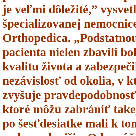
je veľmi dôležité,” vysve
špecializovanej nemocnice
Orthopedica. „Podstatnou
pacienta nielen zbavili bol
kvalitu života a zabezpeči
nezávislosť od okolia, v 
zvyšuje pravdepodobnosť 
ktoré môžu zabrániť takej
po šesťdesiatke mali k t