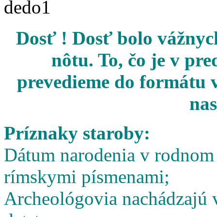
Dosť ! Dosť bolo vážnych
nôtu. To, čo je v pr
prevedieme do formátu v
nas
Príznaky staroby:
Dátum narodenia v rodnom l
rímskymi písmenami;
Archeológovia nachádzajú v 