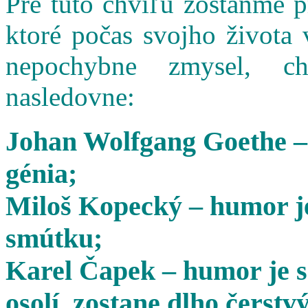
Pre túto chvíľu zostaňme 
ktoré počas svojho života 
nepochybne zmysel, cha
nasledovne:
Johan Wolfgang Goethe –
génia;
Miloš Kopecký – humor je
smútku;
Karel Čapek – humor je s
osolí, zostane dlho čerstvý