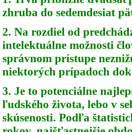
zhruba do sedemdesiat pä
2. Na rozdiel od predchádz
intelektuálne možnosti čl
správnom
prístupe nezniž
niektorých prípadoch doko
3. Je to potenciálne najle
ľudského života, lebo v seb
skúsenosti. Podľa štatist
rokov, najšťastnejšie obdo