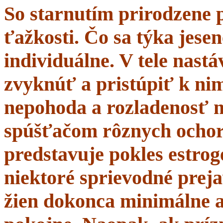
So starnutím prirodzene 
ťažkosti. Čo sa týka jesen
individuálne. V tele nastá
zvyknúť a pristúpiť k nim
nepohoda a rozladenosť 
spúšťačom rôznych ochor
predstavuje pokles estrogé
niektoré sprievodné prej
žien dokonca minimálne a