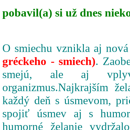
pobavil(a) si už dnes niek
O smiechu vznikla aj nová
gréckeho - smiech)
. Zaobe
smejú, ale aj vpl
organizmus.Najkrajším že
každý deň s úsmevom, pri
spojiť úsmev aj s humo
humorné želanie vydržalo