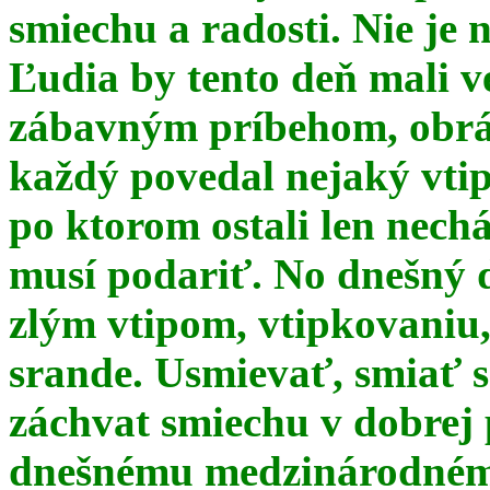
smiechu a radosti. Nie je 
Ľudia by tento deň mali 
zábavným príbehom, obrá
každý povedal nejaký vtip
po ktorom ostali len nechá
musí podariť. No dnešný 
zlým vtipom, vtipkovaniu
srande. Usmievať, smiať s
záchvat smiechu v dobrej p
dnešnému medzinárodnému