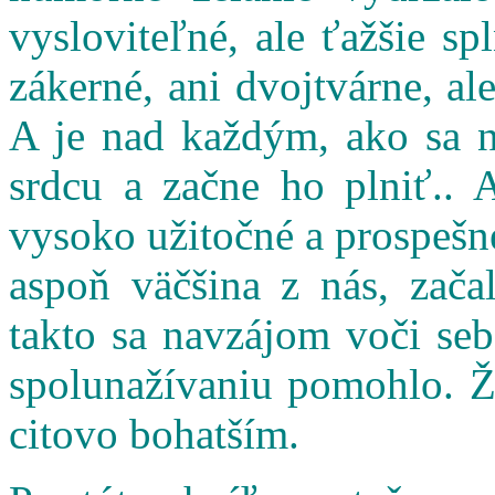
vysloviteľné, ale ťažšie s
zákerné, ani dvojtvárne, al
A je nad každým, ako sa n
srdcu a začne ho plniť.. 
vysoko užitočné a prospešné
aspoň väčšina z nás, zač
takto sa navzájom voči seb
spolunažívaniu pomohlo. Ži
citovo bohatším.