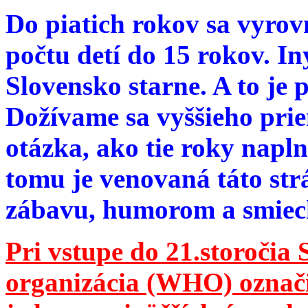
Do piatich rokov sa vyrov
počtu detí do 15 rokov. I
Slovensko starne. A to je 
Dožívame sa vyššieho pri
otázka, ako tie roky napln
tomu je venovaná táto str
zábavu, humorom a smie
Pri vstupe do 21.storočia
organizácia (WHO) označila