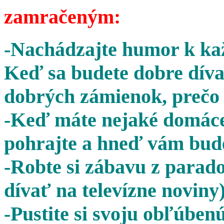
zamračeným:
-Nachádzajte humor k kaž
Keď sa budete dobre díva
dobrých zámienok, prečo 
-Keď máte nejaké domáce 
pohrajte a hneď vám bude
-Robte si zábavu z parado
dívať na televízne noviny)
-Pustite si svoju obľúben