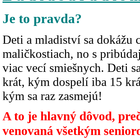
Je to pravda?
Deti a mladiství sa dokážu 
maličkostiach, no s pribúd
viac vecí smiešnych. Deti 
krát, kým dospelí iba 15 krá
kým sa raz zasmejú!
A to je hlavný dôvod, preč
venovaná všetkým senior