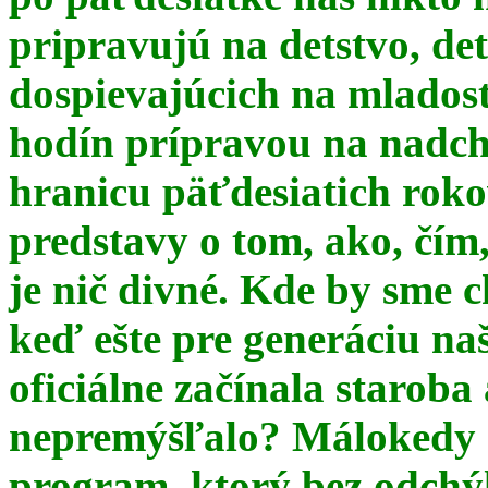
pripravujú na detstvo, det
dospievajúcich na mlados
hodín prípravou na nadchá
hranicu päťdesiatich ro
predstavy o tom, ako, čím,
je nič divné. Kde by sme c
keď ešte pre generáciu na
oficiálne začínala starob
nepremýšľalo? Málokedy s
program, ktorý bez odchý