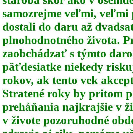
samozrejme veľmi, veľmi
dostali do daru až dvadsa
plnohodnotného života. Pr
zaobchádzať s týmto daro
päťdesiatke niekedy risku
rokov, ak tento vek akce
Stratené roky by pritom p
preháňania najkrajšie v ž
v živote pozoruhodné obd