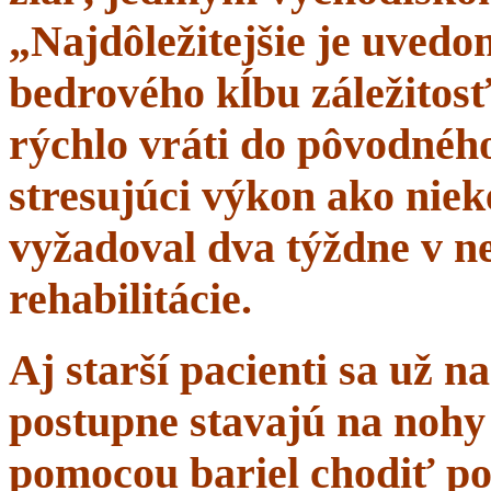
„Najdôležitejšie je uvedom
bedrového kĺbu záležitosť
rýchlo vráti do pôvodného 
stresujúci výkon ako niek
vyžadoval dva týždne v n
rehabilitácie.
Aj starší pacienti sa už 
postupne stavajú na nohy 
pomocou bariel chodiť po 