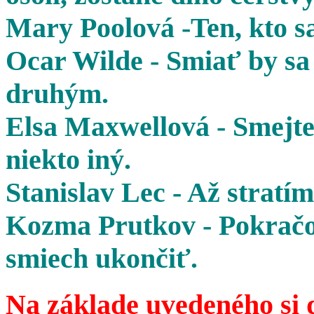
Mary Poolová -Ten, kto sa
Ocar Wilde - Smiať by sa 
druhým.
Elsa Maxwellová - Smejte 
niekto iný.
Stanislav Lec - Až stratím
Kozma Prutkov - Pokračov
smiech ukončiť.
Na základe uvedeného si 