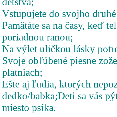
detstva;
Vstupujete do svojho druhé
Pamätáte sa na časy, keď te
poriadnou ranou;
Na výlet uličkou lásky potr
Svoje obľúbené piesne zož
platniach;
Ešte aj ľudia, ktorých nepoz
dedko/babka;
Deti sa vás pý
miesto psíka.