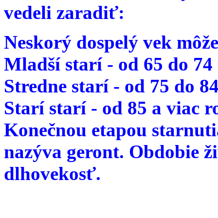
vedeli zaradiť:
Neskorý dospelý vek môže
Mladší starí - od 65 do 74
Stredne starí - od 75 do 8
Starí starí - od 85 a viac 
Konečnou etapou starnutia
nazýva geront. Obdobie ž
dlhovekosť.