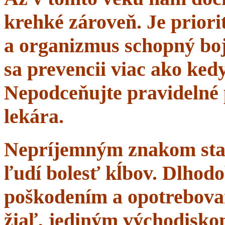
krehké zároveň. Je priorit
a organizmus schopný boj
sa prevencii viac ako ke
Nepodceňujte pravidelné 
lekára.
Nepríjemným znakom starn
ľudí bolesť kĺbov. Dlhodo
poškodením a opotrebova
žiaľ, jediným východisko