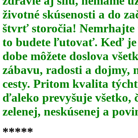
zdravie aj silu, nemáme u
životné skúsenosti a do za
štvrť storočia! Nemrhajt
to budete ľutovať. Keď je
dobe môžete doslova všet
zábavu, radosti a dojmy, 
cesty. Pritom kvalita týc
ďaleko prevyšuje všetko, 
zelenej, neskúsenej a pov
*****