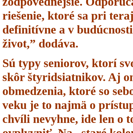
zodpovednejšie. Odporúč
riešenie, ktoré sa pri tera
definitívne a v budúcnost
život,” dodáva.
Sú typy seniorov, ktorí s
skôr štyridsiatnikov. Aj 
obmedzenia, ktoré so sebo
veku je to najmä o prístup
chvíli nevyhne, ide len o
ovplyvniť. Na „staré kole