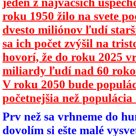
jeden z najväčších úspech
roku 1950 žilo na svete 
dvesto miliónov ľudí star
sa ich počet zvýšil na tri
hovorí, že do roku 2025 vr
miliardy ľudí nad 60 roko
V roku 2050 bude populá
početnejšia než populácia 
Prv než sa vrhneme do hu
dovolím si ešte malé vysve