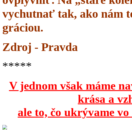
vychutnať tak, ako nám to
gráciou.
Zdroj - Pravda
*****
V jednom však máme na
krása a vz
ale to, čo ukrývame vo