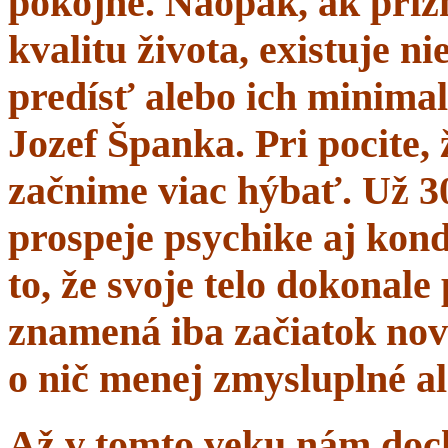
pokojne. Naopak, ak prí
kvalitu života, existuje n
predísť alebo ich minima
Jozef Španka. Pri pocite, 
začnime viac hýbať. Už 
prospeje psychike aj kond
to, že svoje telo dokonal
znamená iba začiatok nov
o nič menej zmysluplné a
Až v tomto veku nám dochá