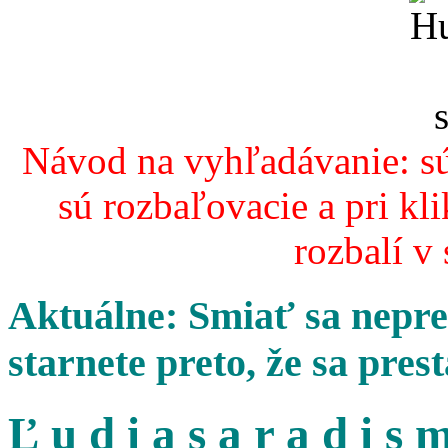
Návod na vyhľadávanie: sú
sú rozbaľovacie a pri kl
rozbalí v
Aktuálne: Smiať sa nepres
starnete preto, že sa pres
Ľ u d i a s a r a d i s m