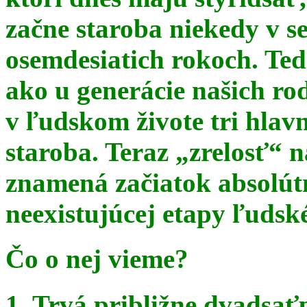
začne staroba niekedy v s
osemdesiatich rokoch. Te
ako u generácie našich ro
v ľudskom živote tri hlav
staroba. Teraz
„zrelosť“ n
znamená začiatok absolút
neexistujúcej etapy ľudsk
Čo o nej vieme?
1. Trvá približne dvadsať