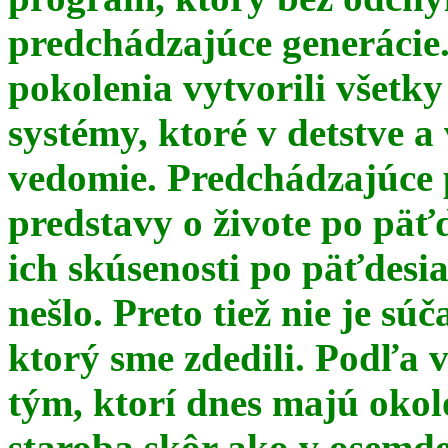
predchádzajúce generácie
pokolenia vytvorili všetky
systémy, ktoré v detstve a
vedomie. Predchádzajúce 
predstavy o živote po päť
ich skúsenosti po päťdesia
nešlo. Preto tiež nie je s
ktorý sme zdedili. Podľa 
tým, ktorí dnes majú okol
staroba skôr ako v osemde