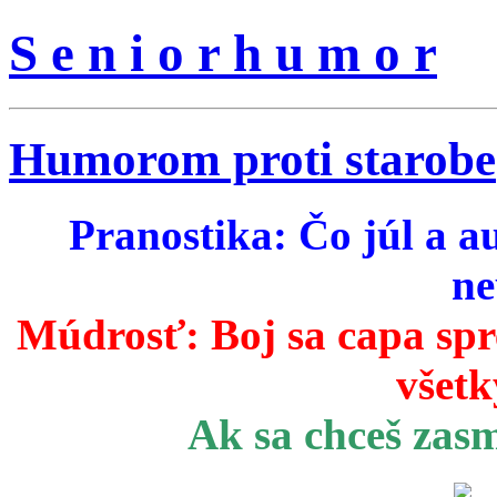
S e n i o r h u m o r
Humorom proti starobe
Pranostika: Čo júl a a
ne
Múdrosť:
Boj sa capa sp
všetk
Ak sa chceš zas