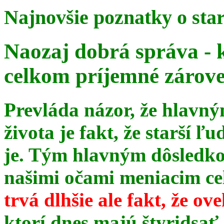
Najnovšie poznatky o sta
Naozaj dobrá správa - 
celkom príjemné zárov
Prevláda názor, že hlavn
života je fakt, že starší ľu
je. Tým hlavným dôsledk
našimi očami meniacim celé
trvá dlhšie ale fakt, že ov
ktorí dnes majú štyridsať