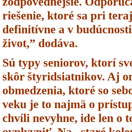
zodpovednejšie. Odporúč
riešenie, ktoré sa pri tera
definitívne a v budúcnost
život,” dodáva.
Sú typy seniorov, ktorí s
skôr štyridsiatnikov. Aj 
obmedzenia, ktoré so sebo
veku je to najmä o prístup
chvíli nevyhne, ide len o
ovplyvniť. Na „staré kole