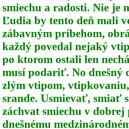
smiechu a radosti. Nie je 
Ľudia by tento deň mali 
zábavným príbehom, obrá
každý povedal nejaký vtip
po ktorom ostali len nechá
musí podariť. No dnešný 
zlým vtipom, vtipkovaniu
srande. Usmievať, smiať s
záchvat smiechu v dobrej p
dnešnému medzinárodnému