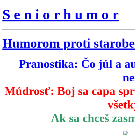
S e n i o r h u m o r
Humorom proti starobe
Pranostika: Čo júl a a
ne
Múdrosť:
Boj sa capa sp
všetk
Ak sa chceš zas