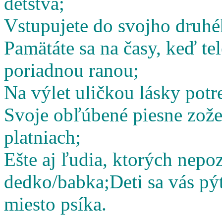
detstva;
Vstupujete do svojho druhé
Pamätáte sa na časy, keď te
poriadnou ranou;
Na výlet uličkou lásky potr
Svoje obľúbené piesne zož
platniach;
Ešte aj ľudia, ktorých nepoz
dedko/babka;
Deti sa vás pý
miesto psíka.