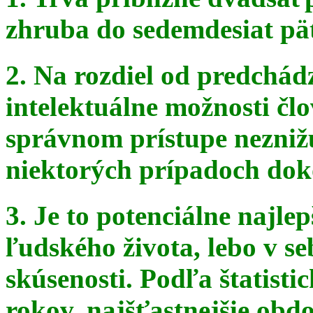
zhruba do sedemdesiat pä
2. Na rozdiel od predchádz
intelektuálne možnosti čl
správnom
prístupe nezniž
niektorých prípadoch doko
3. Je to potenciálne najle
ľudského života, lebo v seb
skúsenosti. Podľa štatist
rokov, najšťastnejšie obdo