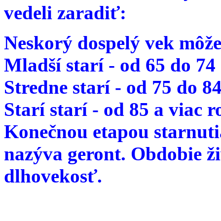
vedeli zaradiť:
Neskorý dospelý vek môže
Mladší starí - od 65 do 74
Stredne starí - od 75 do 8
Starí starí - od 85 a viac 
Konečnou etapou starnutia
nazýva geront. Obdobie ž
dlhovekosť.