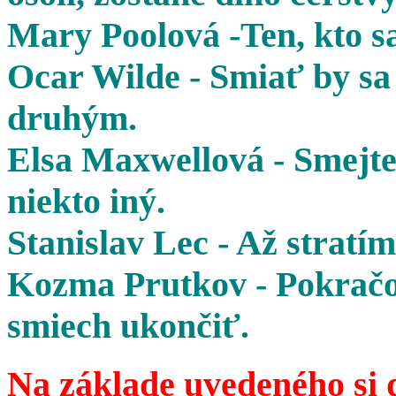
Mary Poolová -Ten, kto sa
Ocar Wilde - Smiať by sa 
druhým.
Elsa Maxwellová - Smejte 
niekto iný.
Stanislav Lec - Až stratím
Kozma Prutkov - Pokračov
smiech ukončiť.
Na základe uvedeného si 