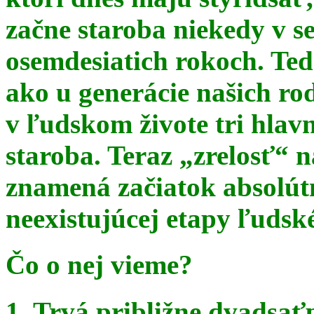
začne staroba niekedy v s
osemdesiatich rokoch. Te
ako u generácie našich ro
v ľudskom živote tri hlav
staroba. Teraz
„zrelosť“ n
znamená začiatok absolút
neexistujúcej etapy ľudsk
Čo o nej vieme?
1. Trvá približne dvadsať