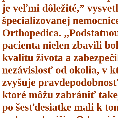
je veľmi dôležité,” vysve
špecializovanej nemocnice
Orthopedica. „Podstatnou
pacienta nielen zbavili bol
kvalitu života a zabezpeči
nezávislosť od okolia, v 
zvyšuje pravdepodobnosť 
ktoré môžu zabrániť takej
po šesťdesiatke mali k t