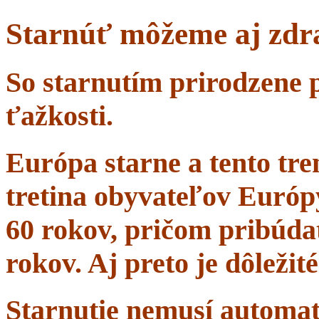
Starnúť môžeme aj zdr
So starnutím prirodzene 
ťažkosti.
Európa starne a tento tr
tretina obyvateľov Európ
60 rokov, pričom pribúdať
rokov. Aj preto je dôležit
Starnutie nemusí automa