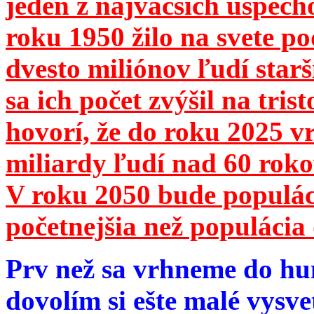
jeden z najväčších úspech
roku 1950 žilo na svete 
dvesto miliónov ľudí star
sa ich počet zvýšil na tri
hovorí, že do roku 2025 vr
miliardy ľudí nad 60 roko
V roku 2050 bude populá
početnejšia než populácia 
Prv než sa vrhneme do hu
dovolím si ešte malé vysve