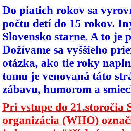
Do piatich rokov sa vyrov
počtu detí do 15 rokov. I
Slovensko starne. A to je 
Dožívame sa vyššieho pri
otázka, ako tie roky napln
tomu je venovaná táto str
zábavu, humorom a smie
Pri vstupe do 21.storočia
organizácia (WHO) označila