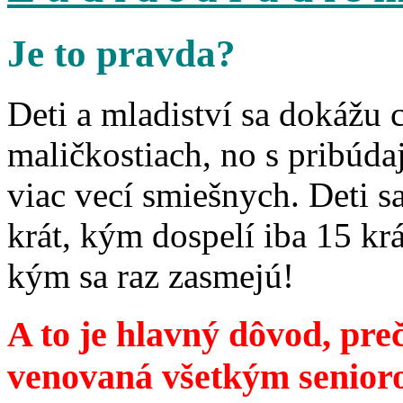
Je to pravda?
Deti a mladiství sa dokážu 
maličkostiach, no s pribúd
viac vecí smiešnych. Deti 
krát, kým dospelí iba 15 krá
kým sa raz zasmejú!
A to je hlavný dôvod, preč
venovaná všetkým senior