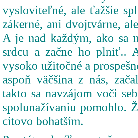
vysloviteľné, ale ťažšie s
zákerné, ani dvojtvárne, al
A je nad každým, ako sa n
srdcu a začne ho plniť.. 
vysoko užitočné a prospešné
aspoň väčšina z nás, zač
takto sa navzájom voči seb
spolunažívaniu pomohlo. Ži
citovo bohatším.