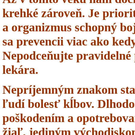
krehké zároveň. Je priorit
a organizmus schopný boj
sa prevencii viac ako ke
Nepodceňujte pravidelné 
lekára.
Nepríjemným znakom starn
ľudí bolesť kĺbov. Dlhodo
poškodením a opotrebova
žiaľ, jediným východisko