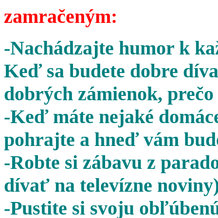
zamračeným:
-Nachádzajte humor k kaž
Keď sa budete dobre díva
dobrých zámienok, prečo 
-Keď máte nejaké domáce 
pohrajte a hneď vám bude
-Robte si zábavu z parado
dívať na televízne noviny)
-Pustite si svoju obľúben