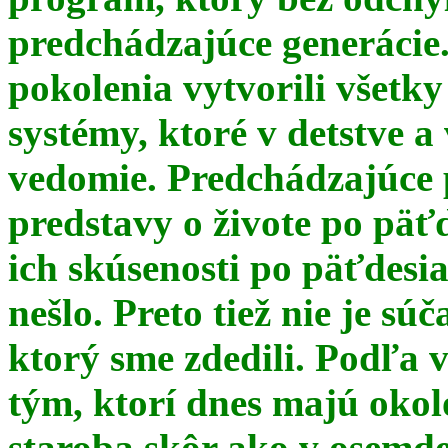
predchádzajúce generácie
pokolenia vytvorili všetky
systémy, ktoré v detstve a
vedomie. Predchádzajúce 
predstavy o živote po päť
ich skúsenosti po päťdesia
nešlo. Preto tiež nie je s
ktorý sme zdedili. Podľa 
tým, ktorí dnes majú okol
staroba skôr ako v osemde