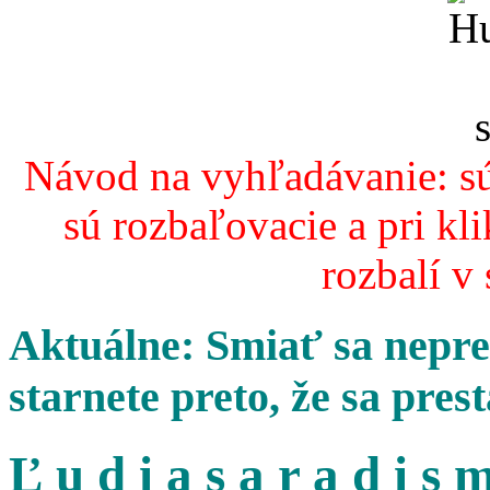
Návod na vyhľadávanie: sú
sú rozbaľovacie a pri kl
rozbalí v
Aktuálne: Smiať sa nepres
starnete preto, že sa pres
Ľ u d i a s a r a d i s m