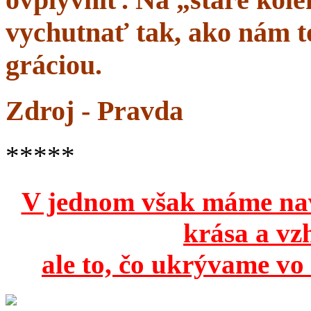
vychutnať tak, ako nám to
gráciou.
Zdroj - Pravda
*****
V jednom však máme na
krása a vz
ale to, čo ukrývame vo