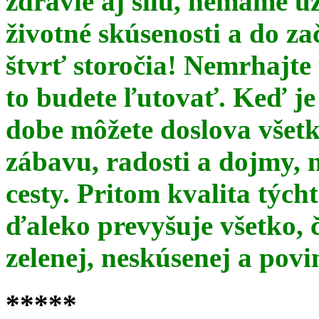
zdravie aj silu, nemáme u
životné skúsenosti a do za
štvrť storočia! Nemrhajt
to budete ľutovať. Keď je
dobe môžete doslova všet
zábavu, radosti a dojmy, 
cesty. Pritom kvalita týc
ďaleko prevyšuje všetko, 
zelenej, neskúsenej a pov
*****