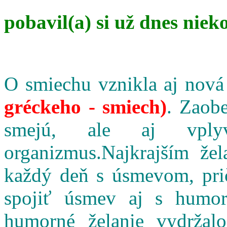
pobavil(a) si už dnes niek
O smiechu vznikla aj nová
gréckeho - smiech)
. Zaobe
smejú, ale aj vpl
organizmus.Najkrajším že
každý deň s úsmevom, pri
spojiť úsmev aj s humo
humorné želanie vydržalo