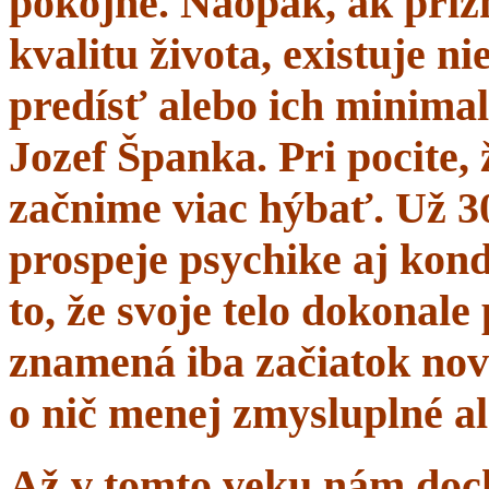
pokojne. Naopak, ak prí
kvalitu života, existuje n
predísť alebo ich minima
Jozef Španka. Pri pocite, 
začnime viac hýbať. Už 
prospeje psychike aj kond
to, že svoje telo dokonal
znamená iba začiatok nov
o nič menej zmysluplné a
Až v tomto veku nám dochá