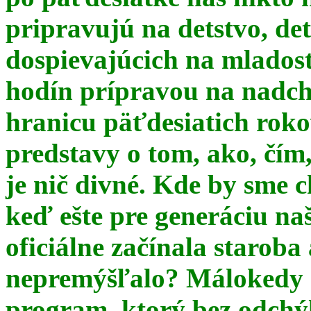
pripravujú na detstvo, det
dospievajúcich na mlados
hodín prípravou na nadchá
hranicu päťdesiatich ro
predstavy o tom, ako, čím,
je nič divné. Kde by sme c
keď ešte pre generáciu na
oficiálne začínala starob
nepremýšľalo? Málokedy s
program, ktorý bez odchý