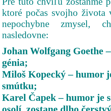
Pre túto chvíľu zostaňme 
ktoré počas svojho života 
nepochybne zmysel, cha
nasledovne:
Johan Wolfgang Goethe –
génia;
Miloš Kopecký – humor je
smútku;
Karel Čapek – humor je s
osolí, zostane dlho čerstvý