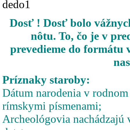
Dosť ! Dosť bolo vážnych
nôtu. To, čo je v pr
prevedieme do formátu v
nas
Príznaky staroby:
Dátum narodenia v rodnom l
rímskymi písmenami;
Archeológovia nachádzajú v 