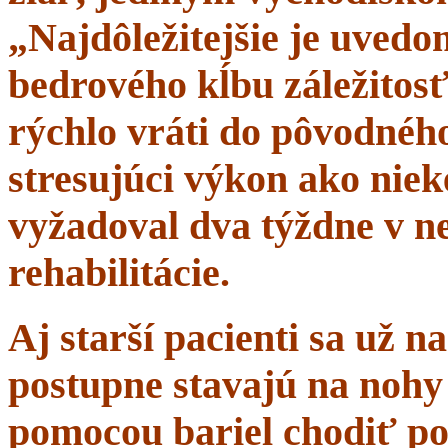
„Najdôležitejšie je uvedom
bedrového kĺbu záležitosť
rýchlo vráti do pôvodného 
stresujúci výkon ako niek
vyžadoval dva týždne v n
rehabilitácie.
Aj starší pacienti sa už 
postupne stavajú na nohy 
pomocou bariel chodiť po 