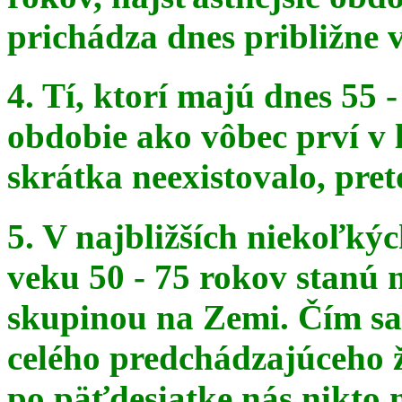
prichádza dnes približne v
4. Tí, ktorí majú dnes 55 
obdobie ako vôbec prví v 
skrátka
neexistovalo, pret
5. V najbližších niekoľký
veku 50 - 75 rokov stanú
skupinou na
Zemi. Čím sa 
celého predchádzajúceho ž
po päťdesiatke
nás nikto 