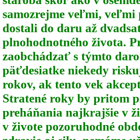
samozrejme veľmi, veľmi
dostali do daru až dvadsa
plnohodnotného života. Pr
zaobchádzať s týmto daro
päťdesiatke niekedy risku
rokov, ak tento vek akce
Stratené roky by pritom p
preháňania najkrajšie v ž
v živote pozoruhodné obd