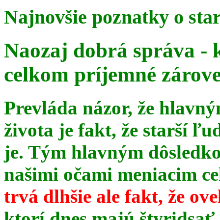
Najnovšie poznatky o sta
Naozaj dobrá správa - 
celkom príjemné zárov
Prevláda názor, že hlavn
života je fakt, že starší ľu
je. Tým hlavným dôsledk
našimi očami meniacim celé
trvá dlhšie ale fakt, že ov
ktorí dnes majú štyridsať