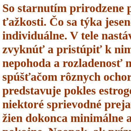
So starnutím prirodzene 
ťažkosti. Čo sa týka jesen
individuálne. V tele nastá
zvyknúť a pristúpiť k nim
nepohoda a rozladenosť 
spúšťačom rôznych ochor
predstavuje pokles estrogé
niektoré sprievodné prej
žien dokonca minimálne a