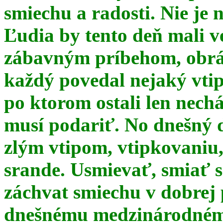
smiechu a radosti. Nie je 
Ľudia by tento deň mali 
zábavným príbehom, obrá
každý povedal nejaký vtip
po ktorom ostali len nechá
musí podariť. No dnešný 
zlým vtipom, vtipkovaniu
srande. Usmievať, smiať s
záchvat smiechu v dobrej p
dnešnému medzinárodnému