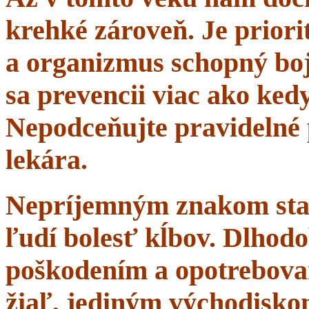
krehké zároveň. Je priorit
a organizmus schopný boj
sa prevencii viac ako ke
Nepodceňujte pravidelné 
lekára.
Nepríjemným znakom starn
ľudí bolesť kĺbov. Dlhodo
poškodením a opotrebova
žiaľ, jediným východisko