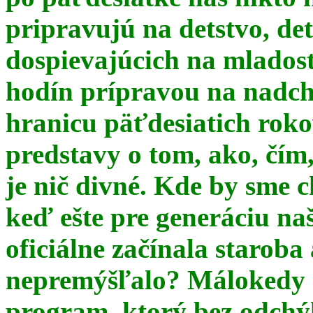
pripravujú na detstvo, det
dospievajúcich na mlados
hodín prípravou na nadchá
hranicu päťdesiatich ro
predstavy o tom, ako, čím,
je nič divné. Kde by sme c
keď ešte pre generáciu na
oficiálne začínala starob
nepremýšľalo? Málokedy s
program, ktorý bez odchý