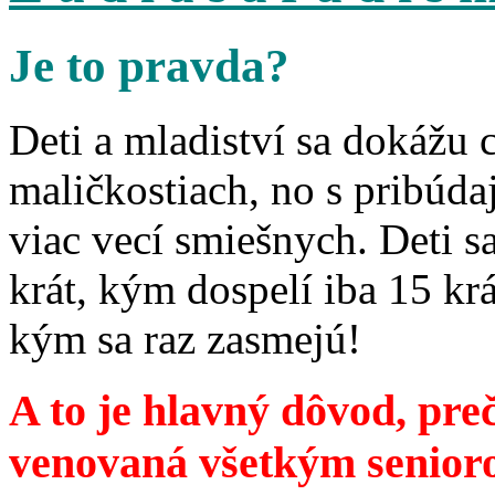
Je to pravda?
Deti a mladiství sa dokážu 
maličkostiach, no s pribúd
viac vecí smiešnych. Deti 
krát, kým dospelí iba 15 krá
kým sa raz zasmejú!
A to je hlavný dôvod, preč
venovaná všetkým senior