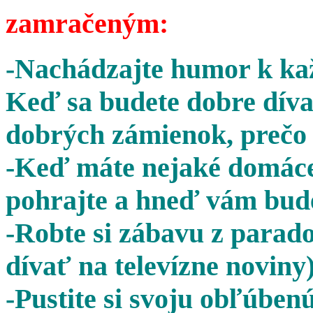
zamračeným:
-Nachádzajte humor k kaž
Keď sa budete dobre díva
dobrých zámienok, prečo 
-Keď máte nejaké domáce 
pohrajte a hneď vám bude
-Robte si zábavu z parado
dívať na televízne noviny)
-Pustite si svoju obľúben