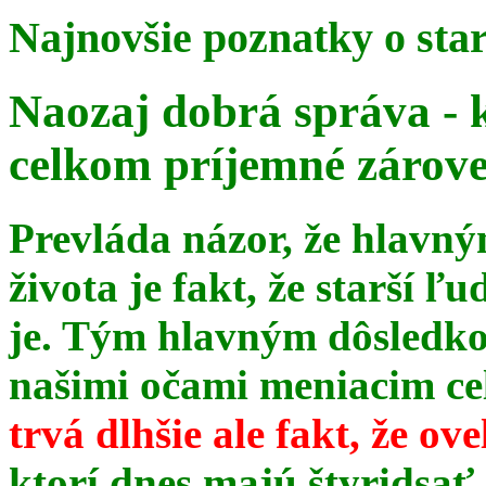
Najnovšie poznatky o sta
Naozaj dobrá správa - 
celkom príjemné zárov
Prevláda názor, že hlavn
života je fakt, že starší ľu
je. Tým hlavným dôsledk
našimi očami meniacim celé
trvá dlhšie ale fakt, že ov
ktorí dnes majú štyridsať