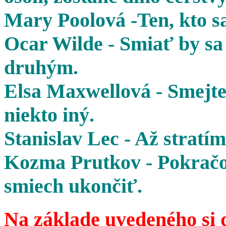
Mary Poolová -Ten, kto sa
Ocar Wilde - Smiať by sa 
druhým.
Elsa Maxwellová - Smejte 
niekto iný.
Stanislav Lec - Až stratím
Kozma Prutkov - Pokračov
smiech ukončiť.
Na základe uvedeného si 