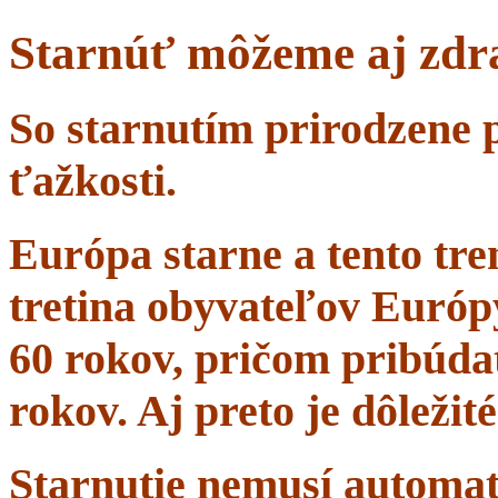
Starnúť môžeme aj zdr
So starnutím prirodzene 
ťažkosti.
Európa starne a tento tr
tretina obyvateľov Európ
60 rokov, pričom pribúdať
rokov. Aj preto je dôležit
Starnutie nemusí automa