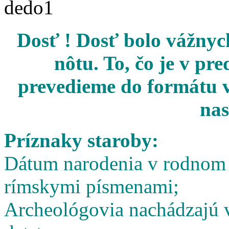
Dosť ! Dosť bolo vážnych
nôtu. To, čo je v pr
prevedieme do formátu v
nas
Príznaky staroby:
Dátum narodenia v rodnom l
rímskymi písmenami;
Archeológovia nachádzajú v 