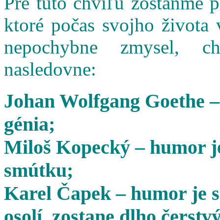
Pre túto chvíľu zostaňme 
ktoré počas svojho života 
nepochybne zmysel, cha
nasledovne:
Johan Wolfgang Goethe –
génia;
Miloš Kopecký – humor je
smútku;
Karel Čapek – humor je s
osolí, zostane dlho čerstvý