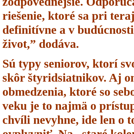
zodpovednejšie. Odporúč
riešenie, ktoré sa pri tera
definitívne a v budúcnost
život,” dodáva.
Sú typy seniorov, ktorí s
skôr štyridsiatnikov. Aj 
obmedzenia, ktoré so sebo
veku je to najmä o prístup
chvíli nevyhne, ide len o
ovplyvniť. Na „staré kole