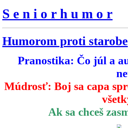
S e n i o r h u m o r
Humorom proti starobe
Pranostika: Čo júl a a
ne
Múdrosť:
Boj sa capa sp
všetk
Ak sa chceš zas