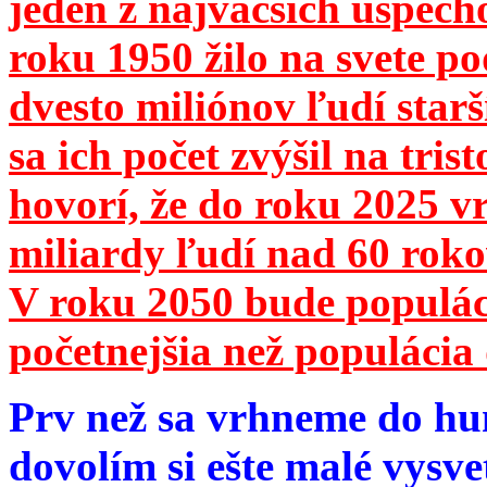
jeden z najväčších úspech
roku 1950 žilo na svete 
dvesto miliónov ľudí star
sa ich počet zvýšil na tri
hovorí, že do roku 2025 vr
miliardy ľudí nad 60 roko
V roku 2050 bude populá
početnejšia než populácia 
Prv než sa vrhneme do hu
dovolím si ešte malé vysve