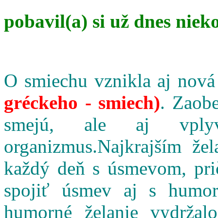
pobavil(a) si už dnes niek
O smiechu vznikla aj nová
gréckeho - smiech)
. Zaobe
smejú, ale aj vpl
organizmus.Najkrajším že
každý deň s úsmevom, pri
spojiť úsmev aj s humo
humorné želanie vydržalo