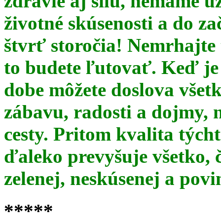
zdravie aj silu, nemáme u
životné skúsenosti a do za
štvrť storočia! Nemrhajt
to budete ľutovať. Keď je
dobe môžete doslova všet
zábavu, radosti a dojmy, 
cesty. Pritom kvalita týc
ďaleko prevyšuje všetko, 
zelenej, neskúsenej a pov
*****