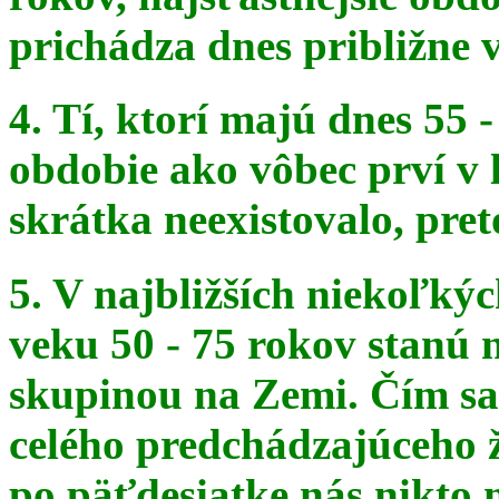
prichádza dnes približne v
4. Tí, ktorí majú dnes 55 
obdobie ako vôbec prví v 
skrátka
neexistovalo, pret
5. V najbližších niekoľký
veku 50 - 75 rokov stanú
skupinou na
Zemi. Čím sa 
celého predchádzajúceho ž
po päťdesiatke
nás nikto 