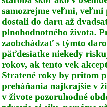
samozrejme veľmi, veľmi
dostali do daru až dvadsa
plnohodnotného života. Pr
zaobchádzať s týmto daro
päťdesiatke niekedy risku
rokov, ak tento vek akce
Stratené roky by pritom p
preháňania najkrajšie v ž
v živote pozoruhodné obd