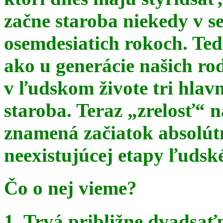
začne staroba niekedy v s
osemdesiatich rokoch. Te
ako u generácie našich ro
v ľudskom živote tri hlav
staroba. Teraz
„zrelosť“ n
znamená začiatok absolút
neexistujúcej etapy ľudsk
Čo o nej vieme?
1. Trvá približne dvadsať