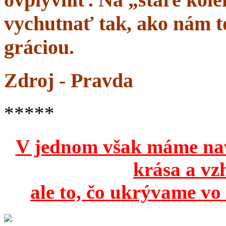
vychutnať tak, ako nám to
gráciou.
Zdroj - Pravda
*****
V jednom však máme na
krása a vz
ale to, čo ukrývame vo