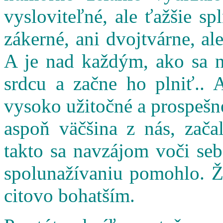
vysloviteľné, ale ťažšie s
zákerné, ani dvojtvárne, al
A je nad každým, ako sa n
srdcu a začne ho plniť.. 
vysoko užitočné a prospešné
aspoň väčšina z nás, zač
takto sa navzájom voči seb
spolunažívaniu pomohlo. Ži
citovo bohatším.