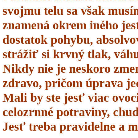
svojmu telu sa však musí
znamená okrem iného jes
dostatok pohybu, absolvo
strážiť si krvný tlak, váhu
Nikdy nie je neskoro zmen
zdravo, pričom úprava je
Mali by ste jesť viac ovo
celozrnné potraviny, chud
Jesť treba pravidelne a m