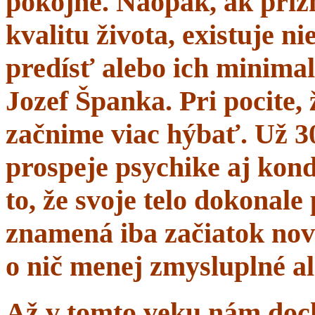
pokojne. Naopak, ak prí
kvalitu života, existuje n
predísť alebo ich minima
Jozef Španka. Pri pocite, 
začnime viac hýbať. Už 
prospeje psychike aj kond
to, že svoje telo dokonal
znamená iba začiatok nov
o nič menej zmysluplné a
Až v tomto veku nám dochá