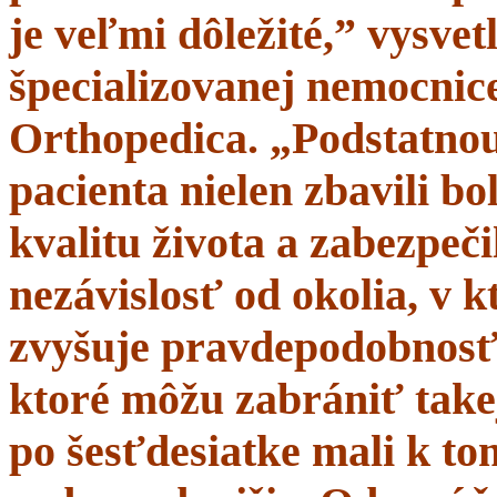
je veľmi dôležité,” vysve
špecializovanej nemocnice
Orthopedica. „Podstatnou
pacienta nielen zbavili bol
kvalitu života a zabezpeči
nezávislosť od okolia, v 
zvyšuje pravdepodobnosť 
ktoré môžu zabrániť takej
po šesťdesiatke mali k t