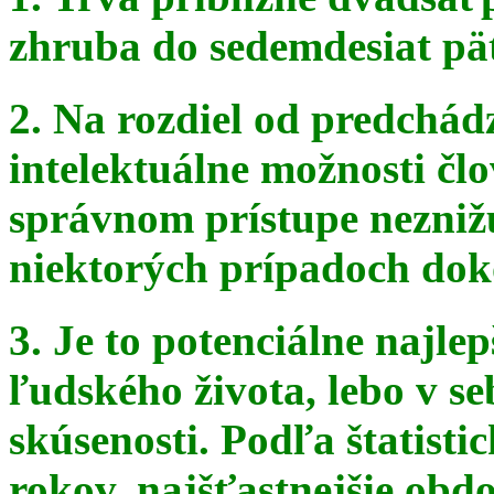
zhruba do sedemdesiat pä
2. Na rozdiel od predchádz
intelektuálne možnosti čl
správnom
prístupe nezniž
niektorých prípadoch doko
3. Je to potenciálne najle
ľudského života, lebo v seb
skúsenosti. Podľa štatist
rokov, najšťastnejšie obdo