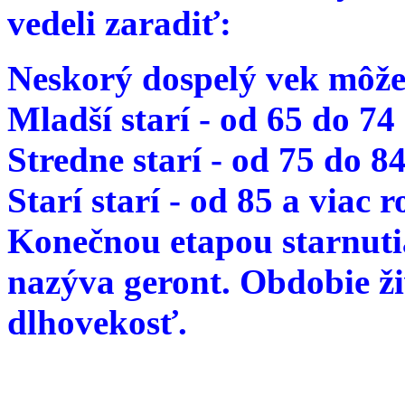
vedeli zaradiť:
Neskorý dospelý vek môže
Mladší starí - od 65 do 74
Stredne starí - od 75 do 8
Starí starí - od 85 a viac 
Konečnou etapou starnutia
nazýva geront. Obdobie ž
dlhovekosť.