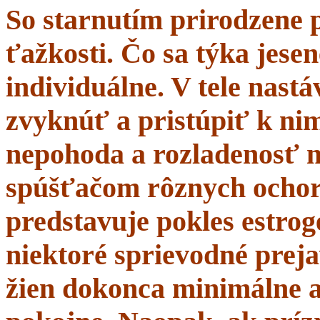
So starnutím prirodzene 
ťažkosti. Čo sa týka jesen
individuálne. V tele nastá
zvyknúť a pristúpiť k nim
nepohoda a rozladenosť 
spúšťačom rôznych ochor
predstavuje pokles estrogé
niektoré sprievodné prej
žien dokonca minimálne a