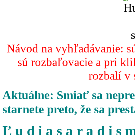
Návod na vyhľadávanie: sú
sú rozbaľovacie a pri kl
rozbalí v
Aktuálne: Smiať sa nepres
starnete preto, že sa pres
Ľ u d i a s a r a d i s m