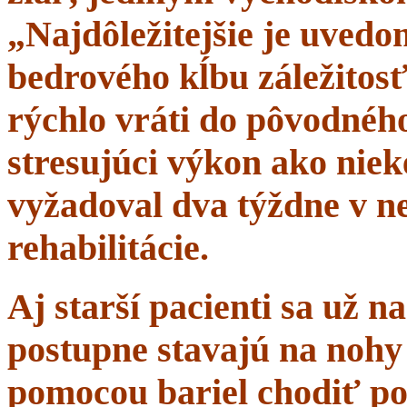
„Najdôležitejšie je uvedom
bedrového kĺbu záležitosť
rýchlo vráti do pôvodného 
stresujúci výkon ako niek
vyžadoval dva týždne v n
rehabilitácie.
Aj starší pacienti sa už 
postupne stavajú na nohy 
pomocou bariel chodiť po 