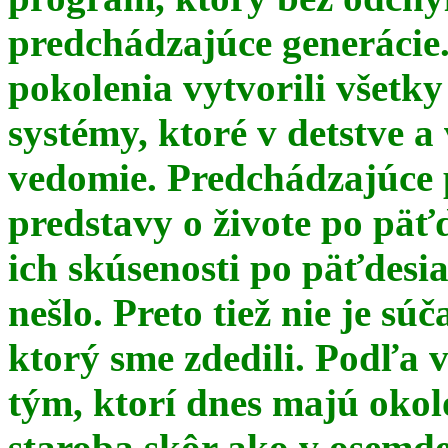
predchádzajúce generácie
pokolenia vytvorili všetky
systémy, ktoré v detstve a
vedomie. Predchádzajúce 
predstavy o živote po päť
ich skúsenosti po päťdesia
nešlo. Preto tiež nie je s
ktorý sme zdedili. Podľa 
tým, ktorí dnes majú okol
staroba skôr ako v osemde