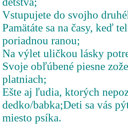
detstva;
Vstupujete do svojho druhé
Pamätáte sa na časy, keď te
poriadnou ranou;
Na výlet uličkou lásky potr
Svoje obľúbené piesne zož
platniach;
Ešte aj ľudia, ktorých nepoz
dedko/babka;
Deti sa vás pý
miesto psíka.