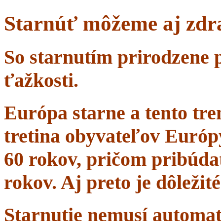
Starnúť môžeme aj zdr
So starnutím prirodzene 
ťažkosti.
Európa starne a tento tr
tretina obyvateľov Európ
60 rokov, pričom pribúdať
rokov. Aj preto je dôležit
Starnutie nemusí automa