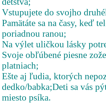
detstva;
Vstupujete do svojho druhé
Pamätáte sa na časy, keď te
poriadnou ranou;
Na výlet uličkou lásky potr
Svoje obľúbené piesne zož
platniach;
Ešte aj ľudia, ktorých nepoz
dedko/babka;
Deti sa vás pý
miesto psíka.