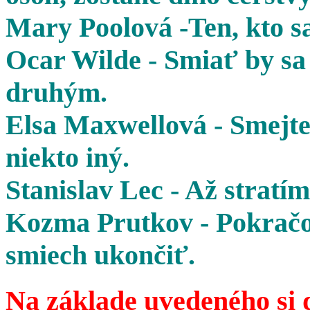
Mary Poolová -Ten, kto sa
Ocar Wilde - Smiať by sa 
druhým.
Elsa Maxwellová - Smejte 
niekto iný.
Stanislav Lec - Až stratím
Kozma Prutkov - Pokračov
smiech ukončiť.
Na základe uvedeného si 