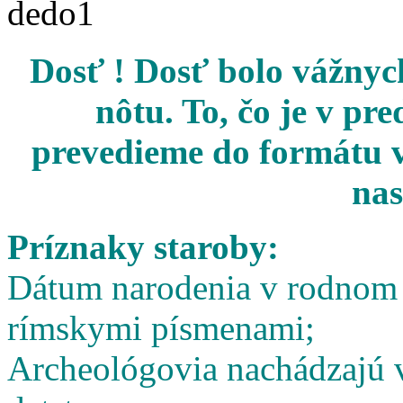
Dosť ! Dosť bolo vážnych
nôtu. To, čo je v pr
prevedieme do formátu v
nas
Príznaky staroby:
Dátum narodenia v rodnom l
rímskymi písmenami;
Archeológovia nachádzajú v 