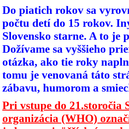
Do piatich rokov sa vyrov
počtu detí do 15 rokov. I
Slovensko starne. A to je 
Dožívame sa vyššieho pri
otázka, ako tie roky napln
tomu je venovaná táto str
zábavu, humorom a smie
Pri vstupe do 21.storočia
organizácia (WHO) označila