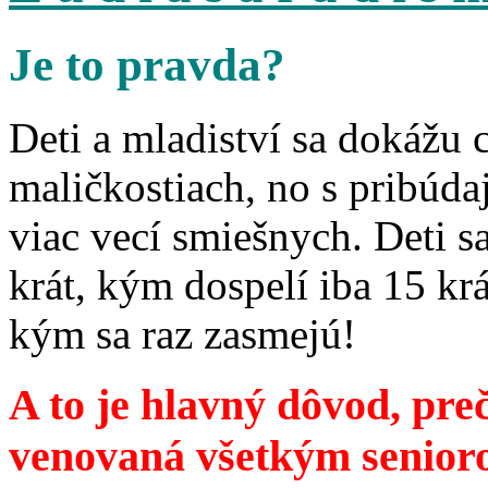
Je to pravda?
Deti a mladiství sa dokážu 
maličkostiach, no s pribúd
viac vecí smiešnych. Deti 
krát, kým dospelí iba 15 krá
kým sa raz zasmejú!
A to je hlavný dôvod, preč
venovaná všetkým senior