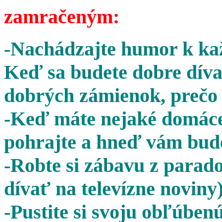
zamračeným:
-Nachádzajte humor k kaž
Keď sa budete dobre díva
dobrých zámienok, prečo 
-Keď máte nejaké domáce 
pohrajte a hneď vám bude
-Robte si zábavu z parado
dívať na televízne noviny)
-Pustite si svoju obľúben