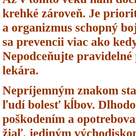
krehké zároveň. Je priorit
a organizmus schopný boj
sa prevencii viac ako ke
Nepodceňujte pravidelné 
lekára.
Nepríjemným znakom starn
ľudí bolesť kĺbov. Dlhodo
poškodením a opotrebova
žiaľ, jediným východisko