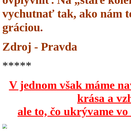
vychutnať tak, ako nám to
gráciou.
Zdroj - Pravda
*****
V jednom však máme na
krása a vz
ale to, čo ukrývame vo