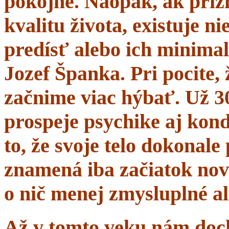
pokojne. Naopak, ak prí
kvalitu života, existuje n
predísť alebo ich minima
Jozef Španka. Pri pocite, 
začnime viac hýbať. Už 
prospeje psychike aj kond
to, že svoje telo dokonal
znamená iba začiatok nov
o nič menej zmysluplné a
Až v tomto veku nám dochá