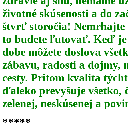
zdravie aj silu, nemáme u
životné skúsenosti a do za
štvrť storočia! Nemrhajt
to budete ľutovať. Keď je
dobe môžete doslova všet
zábavu, radosti a dojmy, 
cesty. Pritom kvalita týc
ďaleko prevyšuje všetko, 
zelenej, neskúsenej a pov
*****