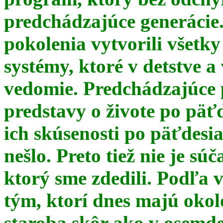
predchádzajúce generácie
pokolenia vytvorili všetky
systémy, ktoré v detstve a
vedomie. Predchádzajúce 
predstavy o živote po päť
ich skúsenosti po päťdesia
nešlo. Preto tiež nie je s
ktorý sme zdedili. Podľa 
tým, ktorí dnes majú okol
staroba skôr ako v osemde