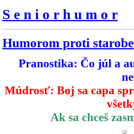
S e n i o r h u m o r
Humorom proti starobe
Pranostika: Čo júl a a
ne
Múdrosť:
Boj sa capa sp
všetk
Ak sa chceš zas