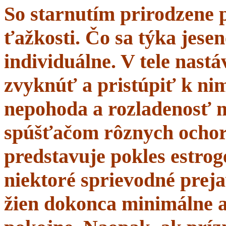
So starnutím prirodzene 
ťažkosti. Čo sa týka jesen
individuálne. V tele nastá
zvyknúť a pristúpiť k nim
nepohoda a rozladenosť 
spúšťačom rôznych ochor
predstavuje pokles estrogé
niektoré sprievodné prej
žien dokonca minimálne a