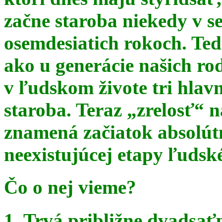
začne staroba niekedy v s
osemdesiatich rokoch. Te
ako u generácie našich ro
v ľudskom živote tri hlav
staroba. Teraz
„zrelosť“ n
znamená začiatok absolút
neexistujúcej etapy ľudsk
Čo o nej vieme?
1. Trvá približne dvadsať