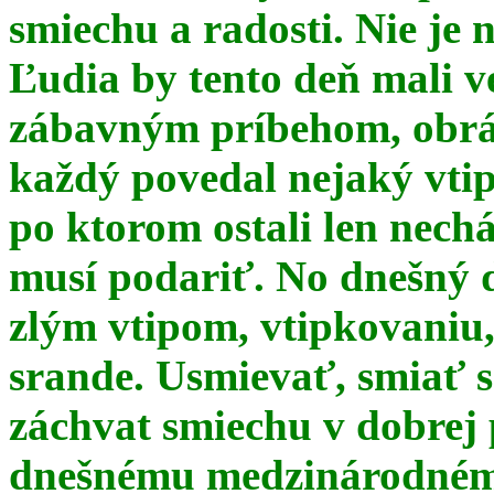
smiechu a radosti. Nie je 
Ľudia by tento deň mali 
zábavným príbehom, obrá
každý povedal nejaký vtip
po ktorom ostali len nechá
musí podariť. No dnešný 
zlým vtipom, vtipkovaniu
srande. Usmievať, smiať s
záchvat smiechu v dobrej p
dnešnému medzinárodnému