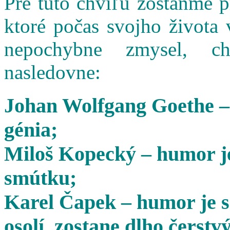
Pre túto chvíľu zostaňme 
ktoré počas svojho života 
nepochybne zmysel, cha
nasledovne:
Johan Wolfgang Goethe –
génia;
Miloš Kopecký – humor je
smútku;
Karel Čapek – humor je s
osolí, zostane dlho čerstvý