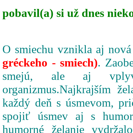
pobavil(a) si už dnes niek
O smiechu vznikla aj nová
gréckeho - smiech)
. Zaobe
smejú, ale aj vpl
organizmus.Najkrajším že
každý deň s úsmevom, pri
spojiť úsmev aj s humo
humorné želanie vydržalo