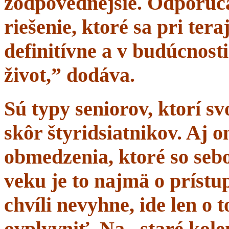
zodpovednejšie. Odporúč
riešenie, ktoré sa pri tera
definitívne a v budúcnost
život,” dodáva.
Sú typy seniorov, ktorí s
skôr štyridsiatnikov. Aj 
obmedzenia, ktoré so sebo
veku je to najmä o prístup
chvíli nevyhne, ide len o
ovplyvniť. Na „staré kole