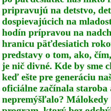
pripravujú na detstvo, det
dospievajúcich na mlados
hodín prípravou na nadchá
hranicu päťdesiatich ro
predstavy o tom, ako, čím,
je nič divné. Kde by sme c
keď ešte pre generáciu na
oficiálne začínala starob
nepremýšľalo? Málokedy s
program, ktorý bez odchý