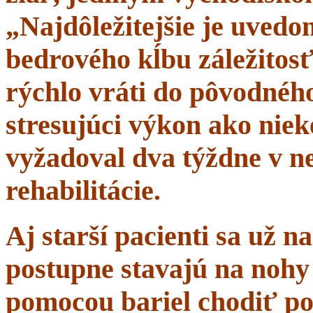
„Najdôležitejšie je uvedom
bedrového kĺbu záležitosť
rýchlo vráti do pôvodného 
stresujúci výkon ako niek
vyžadoval dva týždne v n
rehabilitácie.
Aj starší pacienti sa už 
postupne stavajú na nohy 
pomocou bariel chodiť po 