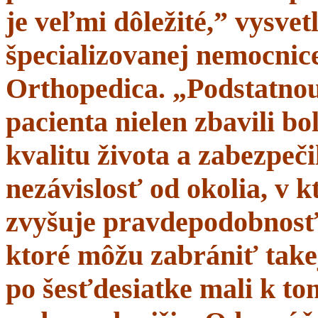
je veľmi dôležité,” vysve
špecializovanej nemocnice
Orthopedica. „Podstatnou
pacienta nielen zbavili bol
kvalitu života a zabezpeči
nezávislosť od okolia, v 
zvyšuje pravdepodobnosť 
ktoré môžu zabrániť takej
po šesťdesiatke mali k t