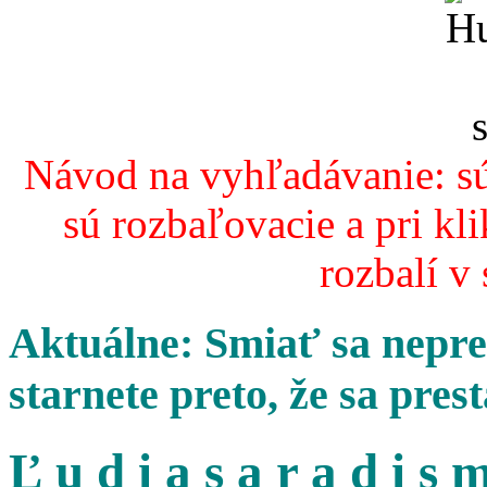
Návod na vyhľadávanie: sú
sú rozbaľovacie a pri kl
rozbalí v
Aktuálne: Smiať sa nepres
starnete preto, že sa pres
Ľ u d i a s a r a d i s m