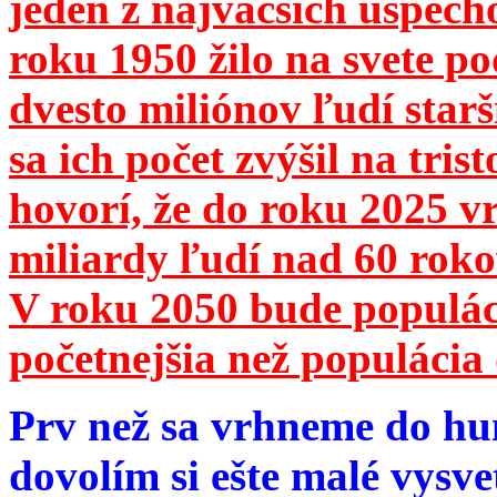
jeden z najväčších úspech
roku 1950 žilo na svete 
dvesto miliónov ľudí star
sa ich počet zvýšil na tri
hovorí, že do roku 2025 vr
miliardy ľudí nad 60 roko
V roku 2050 bude populá
početnejšia než populácia 
Prv než sa vrhneme do hu
dovolím si ešte malé vysve