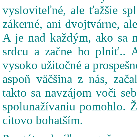
vysloviteľné, ale ťažšie s
zákerné, ani dvojtvárne, al
A je nad každým, ako sa n
srdcu a začne ho plniť.. 
vysoko užitočné a prospešné
aspoň väčšina z nás, zač
takto sa navzájom voči seb
spolunažívaniu pomohlo. Ži
citovo bohatším.