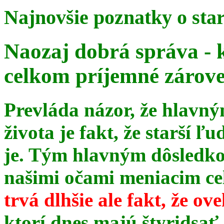
Najnovšie poznatky o sta
Naozaj dobrá správa - 
celkom príjemné zárov
Prevláda názor, že hlavn
života je fakt, že starší ľu
je. Tým hlavným dôsledk
našimi očami meniacim celé
trvá dlhšie ale fakt, že ov
ktorí dnes majú štyridsať