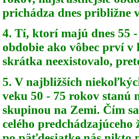
prichádza dnes približne v
4. Tí, ktorí majú dnes 55 
obdobie ako vôbec prví v 
skrátka
neexistovalo, pret
5. V najbližších niekoľký
veku 50 - 75 rokov stanú
skupinou na
Zemi. Čím sa 
celého predchádzajúceho ž
po päťdesiatke
nás nikto 