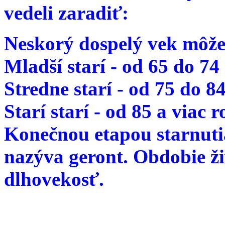
vedeli zaradiť:
Neskorý dospelý vek môže
Mladší starí - od 65 do 74
Stredne starí - od 75 do 8
Starí starí - od 85 a viac 
Konečnou etapou starnutia
nazýva geront. Obdobie ž
dlhovekosť.