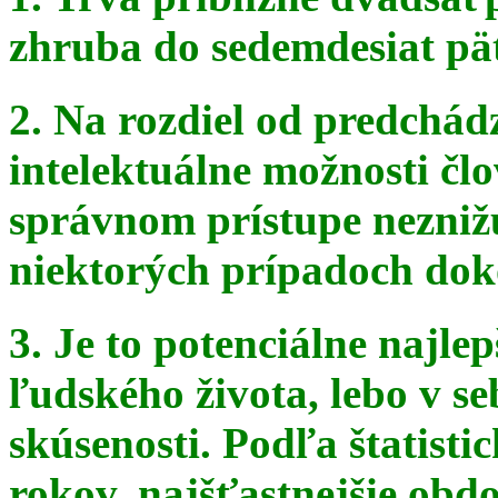
zhruba do sedemdesiat pä
2. Na rozdiel od predchádz
intelektuálne možnosti čl
správnom
prístupe nezniž
niektorých prípadoch doko
3. Je to potenciálne najle
ľudského života, lebo v seb
skúsenosti. Podľa štatist
rokov, najšťastnejšie obdo