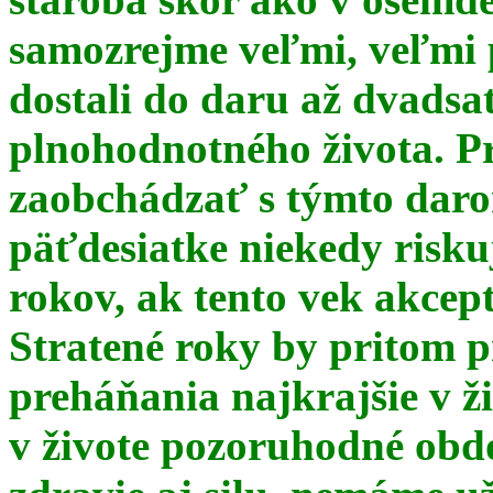
samozrejme veľmi, veľmi
dostali do daru až dvadsa
plnohodnotného života. Pr
zaobchádzať s týmto daro
päťdesiatke niekedy risku
rokov, ak tento vek akce
Stratené roky by pritom p
preháňania najkrajšie v ž
v živote pozoruhodné obd