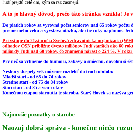
ľudí prejdú celé dni, kým sa raz zasmejú!
A to je hlavný dôvod, prečo táto stránka vznikla! J
Do piatich rokov sa vyrovná počet seniorov nad 65 rokov počtu d
priemerného veku a vyvstáva otázka, ako tie roky naplníme. Jed
Pri vstupe do 21.storočia Svetová zdravotnícka organizácia (WHO)
odhadov OSN približne dvesto miliónov ľudí starších ako 60 rokov
miliardy ľudí nad 60 rokov, čo znamená nárast o 224 %. V roku
Prv než sa vrhneme do humoru, zábavy a smiechu, dovolím si ešte
Neskorý dospelý vek môžeme rozdeliť do troch období:
Mladší starí - od 65 do 74 rokov
Stredne starí - od 75 do 84 rokov
Starí starí - od 85 a viac rokov
Konečnou etapou starnutia je staroba. Starý človek sa nazýva ge
Najnovšie poznatky o starobe
Naozaj dobrá správa - konečne niečo roz