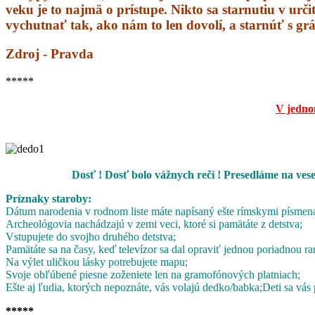
veku je to najmä o prístupe. Nikto sa starnutiu v urči
vychutnať tak, ako nám to len dovolí, a starnúť s grá
Zdroj - Pravda
*****
V jedno
Dosť ! Dosť bolo vážnych rečí ! Presedláme na ves
Príznaky staroby:
Dátum narodenia v rodnom liste máte napísaný ešte rímskymi písmen
Archeológovia nachádzajú v zemi veci, ktoré si pamätáte z detstva;
Vstupujete do svojho druhého detstva;
Pamätáte sa na časy, keď televízor sa dal opraviť jednou poriadnou ra
Na výlet uličkou lásky potrebujete mapu;
Svoje obľúbené piesne zoženiete len na gramofónových platniach;
Ešte aj ľudia, ktorých nepoznáte, vás volajú dedko/babka;
Deti sa vás 
*****