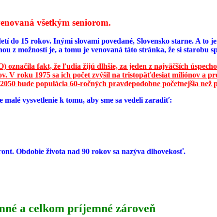
e venovaná všetkým seniorom.
etí do 15 rokov. Inými slovami povedané, Slovensko starne. A to j
nou z možností je, a tomu je venovaná táto stránka, že si starob
 označila fakt, že ľudia žijú dlhšie, za jeden z najväčších úspecho
. V roku 1975 sa ich počet zvýšil na tristopäťdesiat miliónov a pr
 2050 bude populácia 60-ročných pravdepodobne početnejšia než p
 malé vysvetlenie k tomu, aby sme sa vedeli zaradiť:
ront. Obdobie života nad 90 rokov sa nazýva dlhovekosť.
umné a celkom príjemné zároveň