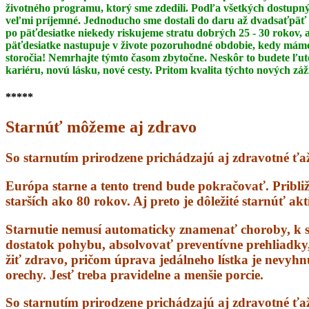
životného programu, ktorý sme zdedili. Podľa všetkých dostupný
veľmi príjemné. Jednoducho sme dostali do daru až dvadsaťpäť 
po päťdesiatke niekedy riskujeme stratu dobrých 25 - 30 rokov,
päťdesiatke
nastupuje v živote pozoruhodné obdobie, kedy máme 
storočia! Nemrhajte týmto časom
zbytočne. Neskôr to budete ľut
kariéru, novú lásku, nové cesty. Pritom kvalita týchto nových zá
*****
Starnúť môžeme aj zdravo
So starnutím prirodzene prichádzajú aj zdravotné ťaž
Európa starne a tento trend bude pokračovať. Pribli
starších ako 80 rokov. Aj preto je dôležité starnúť ak
Starnutie nemusí automaticky znamenať choroby, k s
dostatok pohybu, absolvovať preventívne prehliadky, s
žiť zdravo, pričom úprava jedálneho lístka je nevyhn
orechy. Jesť treba pravidelne a menšie porcie.
So starnutím prirodzene prichádzajú aj zdravotné ťažk