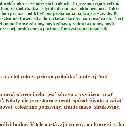
oba skôr ako v osemdesiatich rokoch. To je
samozrejme veľmi,
 tom, že zaobchádzať s týmto darom nás nikto nenaučil.
Takže
itom pre nás mohli byť bez preháňania najkrajšie v živote. Po
 životné skúsenosti a do začiatku staroby nám zostáva ešte štvrť
šetko: mať nové
záujmy, novú zábavu, radosti a dojmy, novú
 zelenej, neskúsenej a povinnosťami zviazanej
mladosti.
ia ako 60 rokov, pričom pribúdať bude aj ľudí
namená okrem iného jesť zdravo a vyvážene, mať
iť. Nikdy nie je neskoro zmeniť spôsob života a začať
stňovať celozrnné potraviny, chudé mäso, strukoviny,
ndividuálne. V tele nastávajú zmeny, na ktoré si treba