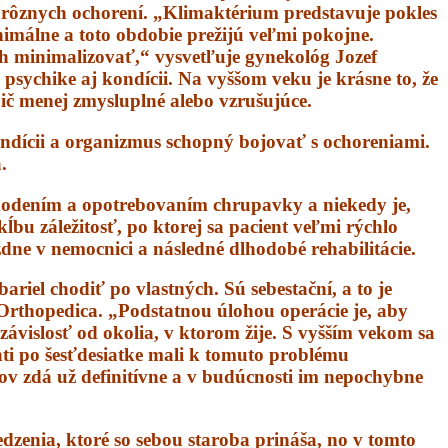
rôznych ochorení. „Klimaktérium predstavuje pokles
nimálne a toto obdobie prežijú veľmi pokojne.
ch minimalizovať,“ vysvetľuje gynekológ Jozef
psychike aj kondícii. Na vyššom veku je krásne to, že
ič menej zmysluplné alebo vzrušujúce.
kondícii a organizmus schopný bojovať s ochoreniami.
.
škodením a opotrebovaním chrupavky a niekedy je,
ĺbu záležitosť, po ktorej sa pacient veľmi rýchlo
ždne v nemocnici a následné dlhodobé rehabilitácie.
riel chodiť po vlastných. Sú sebestační, a to je
 Orthopedica. „Podstatnou úlohou operácie je, aby
nezávislosť od okolia, v ktorom žije. S vyšším vekom sa
nti po šesťdesiatke mali k tomuto problému
bov zdá už definitívne a v budúcnosti im nepochybne
dzenia, ktoré so sebou staroba prináša, no v tomto