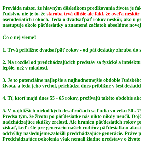
Prevláda názor, že hlavným dôsledkom predlžovania života je fak
ľudstvo, nie je to, že
staroba trvá dlhšie ale fakt, že oveľa neskôr
osemdesiatich rokoch. Teda o dvadsaťpäť rokov neskôr, ako u gen
nastupuje okolo päťdesiatky a znamená začiatok absolútne novej
Čo o nej vieme?
1. Trvá približne dvadsaťpäť rokov - od päťdesiatky zhruba do 
2. Na rozdiel od predchádzajúcich predstáv sa fyzické a intelek
lepšie, než v mladosti.
3. Je to potenciálne najlepšie a najhodnotnejšie obdobie ľudského 
života, a teda jeho vrchol,
prichádza dnes približne v šesťdesiatic
4. Tí, ktorí majú dnes 55 - 65 rokov, prežívajú takéto obdobie a
5. V najbližších niekoľkých desaťročiach sa ľudia vo veku 50 
Predsa tým, že životu po päťdesiatke
nás nikto nikdy neučil. Doj
nadchádzajúce skúšky zrelosti. Ale hranicu päťdesiatich rokov
získať, keď ešte pre generáciu našich rodičov päťdesiatkou akosi
odchýlky nasledujeme,
založili predchádzajúce generácie. Práve 
Predchádzajúce pokolenia však nemali žiadne
predstavy o živote