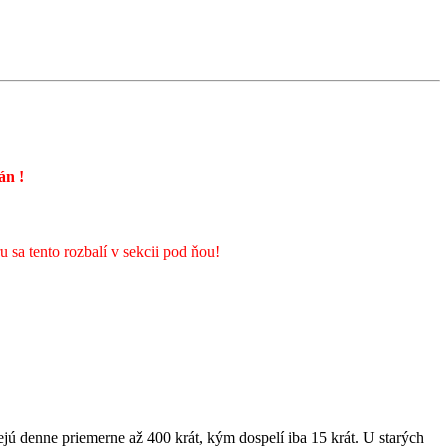
rán
!
sa tento rozbalí v sekcii pod ňou!
jú denne priemerne až 400 krát, kým dospelí iba 15 krát. U starých