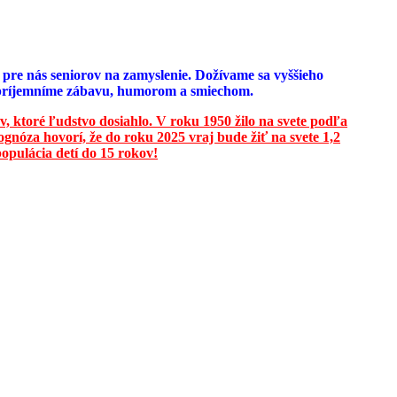
e pre nás seniorov na zamyslenie. Dožívame sa vyššieho
u spríjemníme zábavu, humorom a smiechom.
v, ktoré ľudstvo dosiahlo. V roku 1950 žilo na svete podľa
ognóza hovorí, že do roku 2025 vraj bude žiť na svete 1,2
opulácia detí do 15 rokov!