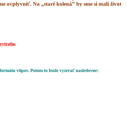
áme ovplyvniť. Na „staré kolená” by sme si mali život
vytratia,
 formátu vtipov. Potom to bude vyzerať nasledovne: