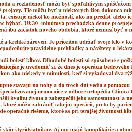
ohoda a rozladenosť môžu byť spoľahlivým spúšťačom 
dné prejavy. Tie môžu byť u niektorých žien dokonca mi
a, existuje niekoľko možností, ako im predísť alebo i
viac hýbať. Už 30 -minútová prechádzka denne prospeje 
ená iba začiatok nového obdobia, ktoré nemusí byť o n
é a krehké zároveň. Je prioritou udržať svoje telo v 
epodceňujte pravidelné prehliadky a návštevy u lekára
udí bolesť kĺbov. Dlhodobé bolesti sú spôsobené s po
tejšie je uvedomiť si, že dnes je operácia bedrového k
výkon ako niekedy v minulosti, keď si vyžadoval dva tý
upne stavajú na nohy a do troch dní vedia s pomocou ba
 špecializovanej nemocnice v odbore ortopédia Clinica
epšili kvalitu života a zabezpečili jeho samostatnosť a 
 ktoré môžu zabrániť takejto operácii, preto by pacie
operačné riešenie, ktoré sa pri terajšej životnosti kĺ
ú skôr štyridsiatnikov. Aj oni majú komplikácie a obme