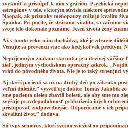
zvyknúť a pristúpiť k nim s gráciou. Psychická nep
estrogénov v tele, s ktorým súvisia niektoré sprievo
Naopak, ak príznaky menopauzy znižujú kvalitu život
Španka. Pri pocite, že strácame vitalitu, sa začnime 
svoje telo dokonale poznáme. Jeseň života ženy znam
Až v tomto veku nám dochádza, aké je zdravie dôležit
Venujte sa prevencii viac ako kedykoľvek predtým. N
Nepríjemným znakom starnutia je u drvivej väčšiny ľ
žiaľ, jediným východiskom operačný zákrok. „Najdôleži
vráti do pôvodného života. Nie je to taký stresujúci 
Aj starší pacienti sa už na druhý deň po zákroku post
veľmi dôležité,” vysvetľuje doktor Tomáš Jakubík zo
sme pacienta nielen zbavili bolesti, ale aby sme mu zl
zvyšuje pravdepodobnosť pridruženia iných ochorení,
pristupovať zodpovednejšie. Odporúčame v ich prípade 
skvalitní život,” dodáva.
Sú typy seniorov, ktorí svojou sviežosťou pripomínaj