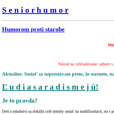
S e n i o r h u m o r
Humorom proti starobe
Mú
Návod na vyhľadávanie: súbory v s
Aktuálne: Smiať sa neprestávate preto, že starnete, st
Ľ u d i a s a r a d i s m e j ú!
Je to pravda?
Deti a mladiství sa dokážu celé minúty smiať na maličkostiach, no s 