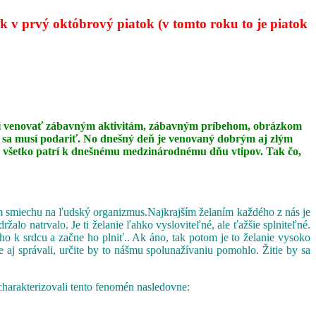
 v prvý októbrový piatok (v tomto roku to je piatok
 mali venovať zábavným aktivitám, zábavným príbehom, obrázkom
ip sa musí podariť. No dnešný deň je venovaný dobrým aj zlým
 to všetko patrí k dnešnému medzinárodnému dňu vtipov. Tak čo,
vom smiechu na ľudský organizmus.Najkrajším želaním každého z nás je
o natrvalo. Je ti želanie ľahko vysloviteľné, ale ťažšie splniteľné.
ho k srdcu a začne ho plniť.. Ak áno, tak potom je to želanie vysoko
 aj správali, určite by to nášmu spolunažívaniu pomohlo. Žitie by sa
charakterizovali tento fenomén nasledovne: