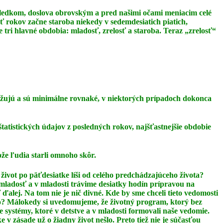
dôsledkom, doslova obrovským a pred našimi očami meniacim celé
äť rokov začne staroba niekedy v sedemdesiatich piatich,
 tri hlavné obdobia: mladosť, zrelosť a staroba. Teraz
„zrelosť“
ižujú a sú minimálne rovnaké, v niektorých prípadoch dokonca
štatistických údajov z posledných rokov, najšťastnejšie obdobie
ože ľudia starli omnoho skôr.
život po päťdesiatke líši od celého predchádzajúceho života?
 mladosť a v mladosti
trávime desiatky hodín prípravou na
 ďalej. Na tom nie je nič divné. Kde by sme chceli tieto
vedomosti
lo? Málokedy si uvedomujeme, že životný program, ktorý bez
ie
systémy, ktoré v detstve a v mladosti formovali naše vedomie.
ke v zásade už o žiadny život
nešlo. Preto tiež nie je súčasťou