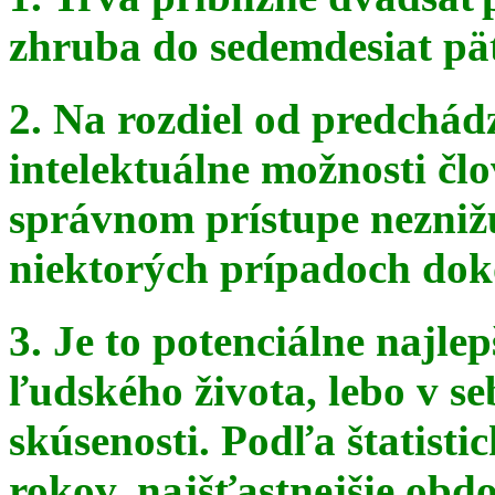
zhruba do sedemdesiat pä
2. Na rozdiel od predchádz
intelektuálne možnosti čl
správnom
prístupe nezniž
niektorých prípadoch doko
3. Je to potenciálne najle
ľudského života, lebo v seb
skúsenosti. Podľa štatist
rokov, najšťastnejšie obdo