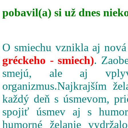
pobavil(a) si už dnes niek
O smiechu vznikla aj nová
gréckeho - smiech)
. Zaobe
smejú, ale aj vpl
organizmus.Najkrajším že
každý deň s úsmevom, pri
spojiť úsmev aj s humo
humorné želanie vydržalo