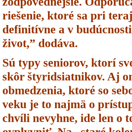
zodpovednejšie. Odporúč
riešenie, ktoré sa pri tera
definitívne a v budúcnost
život,” dodáva.
Sú typy seniorov, ktorí s
skôr štyridsiatnikov. Aj 
obmedzenia, ktoré so sebo
veku je to najmä o prístup
chvíli nevyhne, ide len o
ovplyvniť. Na „staré kole