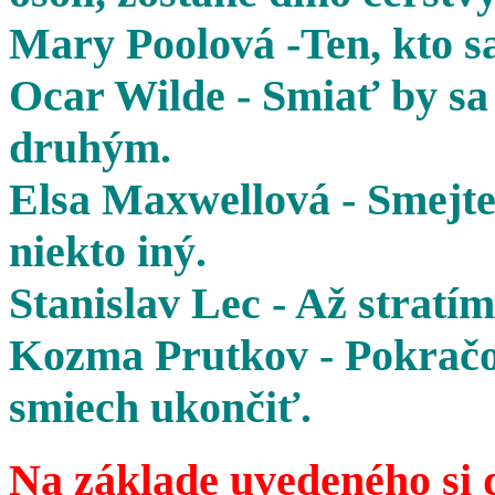
Mary Poolová -Ten, kto sa
Ocar Wilde - Smiať by sa 
druhým.
Elsa Maxwellová - Smejte 
niekto iný.
Stanislav Lec - Až stratím
Kozma Prutkov - Pokračov
smiech ukončiť.
Na základe uvedeného si 