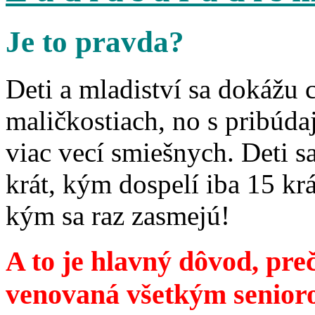
Je to pravda?
Deti a mladiství sa dokážu 
maličkostiach, no s pribúd
viac vecí smiešnych. Deti 
krát, kým dospelí iba 15 krá
kým sa raz zasmejú!
A to je hlavný dôvod, preč
venovaná všetkým senior