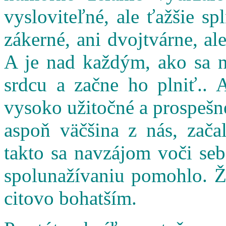
vysloviteľné, ale ťažšie s
zákerné, ani dvojtvárne, al
A je nad každým, ako sa n
srdcu a začne ho plniť.. 
vysoko užitočné a prospešné
aspoň väčšina z nás, zač
takto sa navzájom voči seb
spolunažívaniu pomohlo. Ži
citovo bohatším.