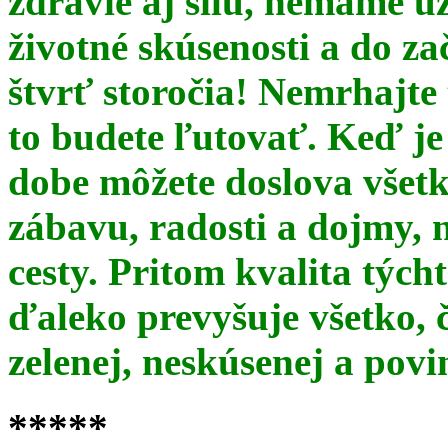
zdravie aj silu, nemáme u
životné skúsenosti a do za
štvrť storočia! Nemrhajt
to budete ľutovať. Keď je
dobe môžete doslova všet
zábavu, radosti a dojmy, 
cesty. Pritom kvalita týc
ďaleko prevyšuje všetko, 
zelenej, neskúsenej a pov
*****