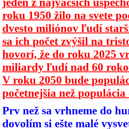
jeden z najväčších úspech
roku 1950 žilo na svete 
dvesto miliónov ľudí star
sa ich počet zvýšil na tri
hovorí, že do roku 2025 vr
miliardy ľudí nad 60 roko
V roku 2050 bude populá
početnejšia než populácia 
Prv než sa vrhneme do hu
dovolím si ešte malé vysve