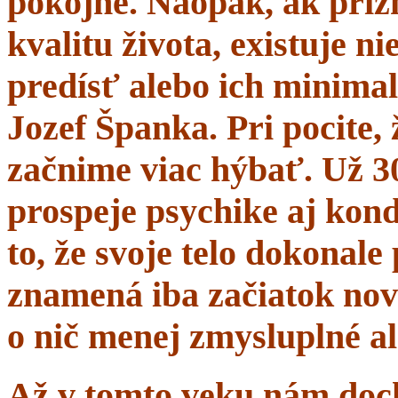
pokojne. Naopak, ak prí
kvalitu života, existuje n
predísť alebo ich minima
Jozef Španka. Pri pocite, 
začnime viac hýbať. Už 
prospeje psychike aj kond
to, že svoje telo dokonal
znamená iba začiatok nov
o nič menej zmysluplné a
Až v tomto veku nám dochá