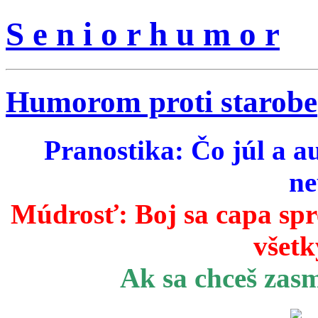
S e n i o r h u m o r
Humorom proti starobe
Pranostika: Čo júl a a
ne
Múdrosť:
Boj sa capa sp
všetk
Ak sa chceš zas