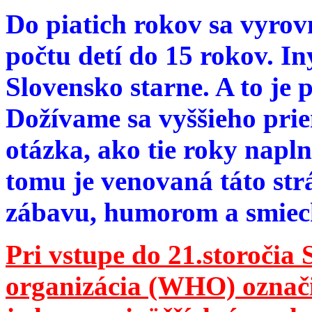
Do piatich rokov sa vyrov
počtu detí do 15 rokov. I
Slovensko starne. A to je 
Dožívame sa vyššieho pri
otázka, ako tie roky napln
tomu je venovaná táto str
zábavu, humorom a smie
Pri vstupe do 21.storočia
organizácia (WHO) označila