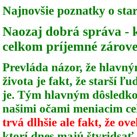
Najnovšie poznatky o sta
Naozaj dobrá správa - 
celkom príjemné zárov
Prevláda názor, že hlavn
života je fakt, že starší ľu
je. Tým hlavným dôsledk
našimi očami meniacim celé
trvá dlhšie ale fakt, že ov
ktorí dnes majú štyridsať