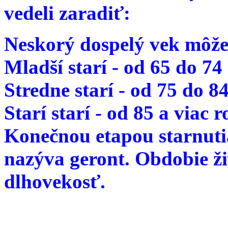
vedeli zaradiť:
Neskorý dospelý vek môže
Mladší starí - od 65 do 74
Stredne starí - od 75 do 8
Starí starí - od 85 a viac 
Konečnou etapou starnutia
nazýva geront. Obdobie ž
dlhovekosť.