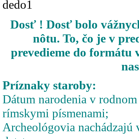
Dosť ! Dosť bolo vážnych
nôtu. To, čo je v pr
prevedieme do formátu v
nas
Príznaky staroby:
Dátum narodenia v rodnom l
rímskymi písmenami;
Archeológovia nachádzajú v 