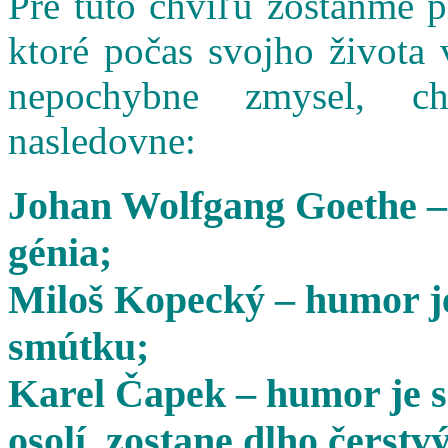
Pre túto chvíľu zostaňme 
ktoré počas svojho života 
nepochybne zmysel, cha
nasledovne:
Johan Wolfgang Goethe –
génia;
Miloš Kopecký – humor je
smútku;
Karel Čapek – humor je s
osolí, zostane dlho čerstvý