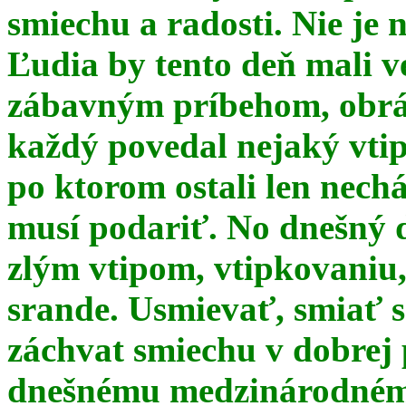
smiechu a radosti. Nie je 
Ľudia by tento deň mali 
zábavným príbehom, obrá
každý povedal nejaký vtip
po ktorom ostali len nechá
musí podariť. No dnešný 
zlým vtipom, vtipkovaniu
srande. Usmievať, smiať s
záchvat smiechu v dobrej p
dnešnému medzinárodnému