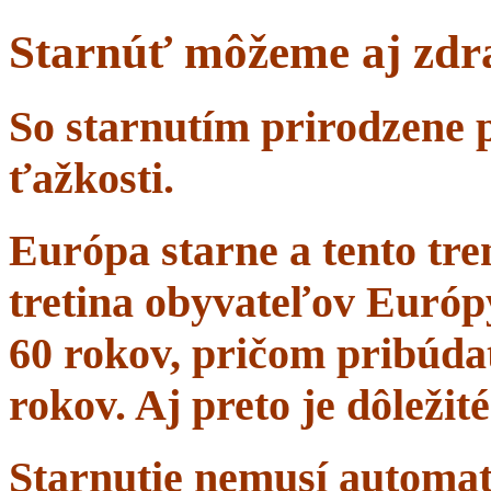
Starnúť môžeme aj zdr
So starnutím prirodzene 
ťažkosti.
Európa starne a tento tr
tretina obyvateľov Európ
60 rokov, pričom pribúdať
rokov. Aj preto je dôležit
Starnutie nemusí automa