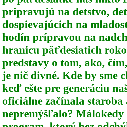
pripravujú na detstvo, det
dospievajúcich na mlados
hodín prípravou na nadchá
hranicu päťdesiatich ro
predstavy o tom, ako, čím,
je nič divné. Kde by sme c
keď ešte pre generáciu na
oficiálne začínala starob
nepremýšľalo? Málokedy s
program, ktorý bez odchý