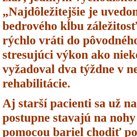
„Najdôležitejšie je uvedom
bedrového kĺbu záležitosť
rýchlo vráti do pôvodného 
stresujúci výkon ako niek
vyžadoval dva týždne v n
rehabilitácie.
Aj starší pacienti sa už 
postupne stavajú na nohy 
pomocou bariel chodiť po 