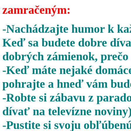
zamračeným:
-Nachádzajte humor k kaž
Keď sa budete dobre díva
dobrých zámienok, prečo 
-Keď máte nejaké domáce 
pohrajte a hneď vám bude
-Robte si zábavu z parado
dívať na televízne noviny)
-Pustite si svoju obľúben