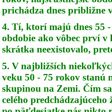
prichádza dnes približne v
4. Tí, ktorí majú dnes 55 
obdobie ako vôbec prví v 
skrátka
neexistovalo, pret
5. V najbližších niekoľký
veku 50 - 75 rokov stanú
skupinou na
Zemi. Čím sa 
celého predchádzajúceho ž
po päťdesiatke
nás nikto 