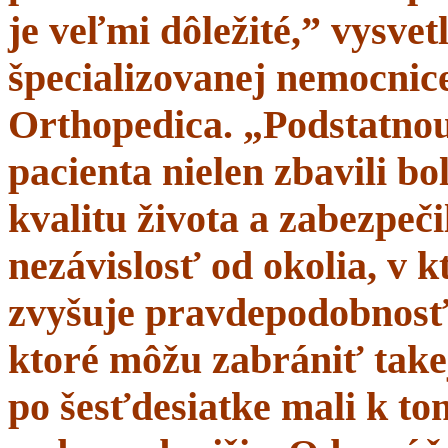
je veľmi dôležité,” vysve
špecializovanej nemocnice
Orthopedica. „Podstatnou
pacienta nielen zbavili bol
kvalitu života a zabezpeči
nezávislosť od okolia, v 
zvyšuje pravdepodobnosť 
ktoré môžu zabrániť takej
po šesťdesiatke mali k t