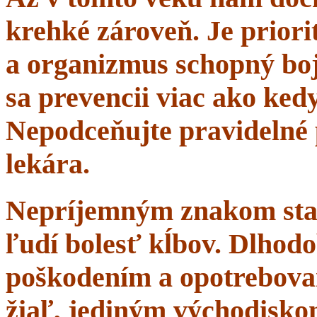
krehké zároveň. Je priorit
a organizmus schopný boj
sa prevencii viac ako ke
Nepodceňujte pravidelné 
lekára.
Nepríjemným znakom starn
ľudí bolesť kĺbov. Dlhodo
poškodením a opotrebova
žiaľ, jediným východisko