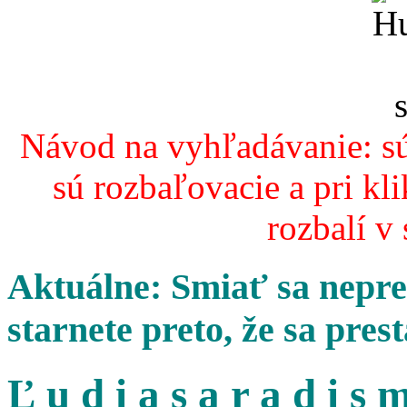
Návod na vyhľadávanie: sú
sú rozbaľovacie a pri kl
rozbalí v
Aktuálne: Smiať sa nepres
starnete preto, že sa pres
Ľ u d i a s a r a d i s m