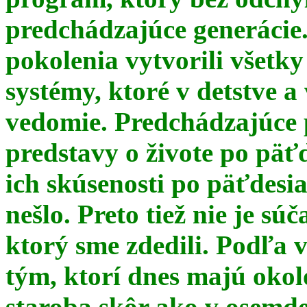
predchádzajúce generácie
pokolenia vytvorili všetky
systémy, ktoré v detstve a
vedomie. Predchádzajúce 
predstavy o živote po päť
ich skúsenosti po päťdesia
nešlo. Preto tiež nie je s
ktorý sme zdedili. Podľa 
tým, ktorí dnes majú okol
staroba skôr ako v osemde