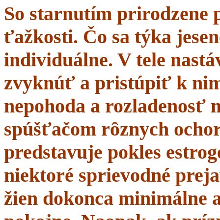
So starnutím prirodzene 
ťažkosti. Čo sa týka jesen
individuálne. V tele nastá
zvyknúť a pristúpiť k nim
nepohoda a rozladenosť 
spúšťačom rôznych ochor
predstavuje pokles estrogé
niektoré sprievodné prej
žien dokonca minimálne a