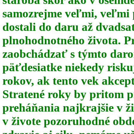
samozrejme veľmi, veľmi
dostali do daru až dvadsa
plnohodnotného života. Pr
zaobchádzať s týmto daro
päťdesiatke niekedy risku
rokov, ak tento vek akce
Stratené roky by pritom p
preháňania najkrajšie v ž
v živote pozoruhodné obd