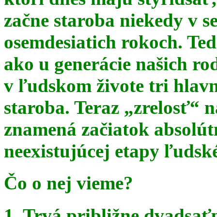
začne staroba niekedy v s
osemdesiatich rokoch. Te
ako u generácie našich ro
v ľudskom živote tri hlav
staroba. Teraz
„zrelosť“ n
znamená začiatok absolút
neexistujúcej etapy ľudsk
Čo o nej vieme?
1. Trvá približne dvadsať