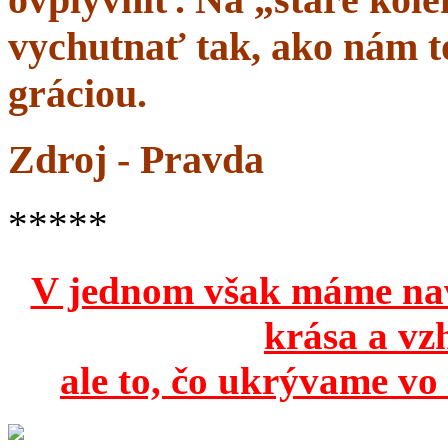
vychutnať tak, ako nám to
gráciou.
Zdroj - Pravda
*****
V jednom však máme na
krása a vz
ale to, čo ukrývame vo