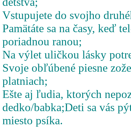
detstva;
Vstupujete do svojho druhé
Pamätáte sa na časy, keď te
poriadnou ranou;
Na výlet uličkou lásky potr
Svoje obľúbené piesne zož
platniach;
Ešte aj ľudia, ktorých nepoz
dedko/babka;
Deti sa vás pý
miesto psíka.