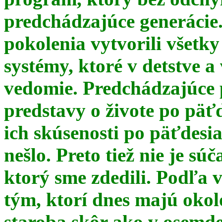
predchádzajúce generácie
pokolenia vytvorili všetky
systémy, ktoré v detstve a
vedomie. Predchádzajúce 
predstavy o živote po päť
ich skúsenosti po päťdesia
nešlo. Preto tiež nie je s
ktorý sme zdedili. Podľa 
tým, ktorí dnes majú okol
staroba skôr ako v osemde