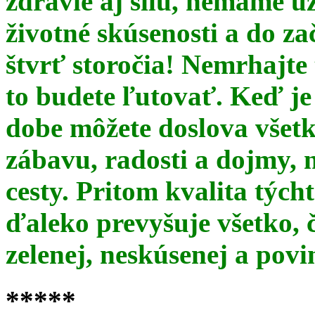
zdravie aj silu, nemáme u
životné skúsenosti a do za
štvrť storočia! Nemrhajt
to budete ľutovať. Keď je
dobe môžete doslova všet
zábavu, radosti a dojmy, 
cesty. Pritom kvalita týc
ďaleko prevyšuje všetko, 
zelenej, neskúsenej a pov
*****