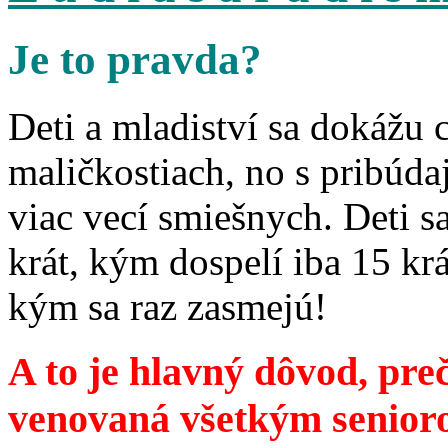
Je to pravda?
Deti a mladiství sa dokážu 
maličkostiach, no s pribúd
viac vecí smiešnych. Deti 
krát, kým dospelí iba 15 krá
kým sa raz zasmejú!
A to je hlavný dôvod, preč
venovaná všetkým senior