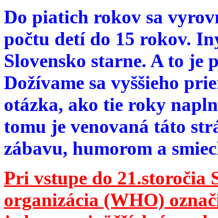
Do piatich rokov sa vyrov
počtu detí do 15 rokov. I
Slovensko starne. A to je 
Dožívame sa vyššieho pri
otázka, ako tie roky napln
tomu je venovaná táto str
zábavu, humorom a smie
Pri vstupe do 21.storočia
organizácia (WHO) označila