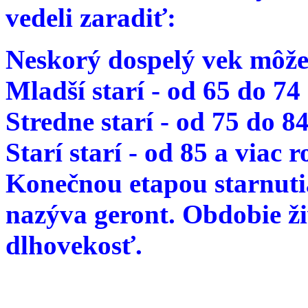
vedeli zaradiť:
Neskorý dospelý vek môže
Mladší starí - od 65 do 74
Stredne starí - od 75 do 8
Starí starí - od 85 a viac 
Konečnou etapou starnutia
nazýva geront. Obdobie ž
dlhovekosť.