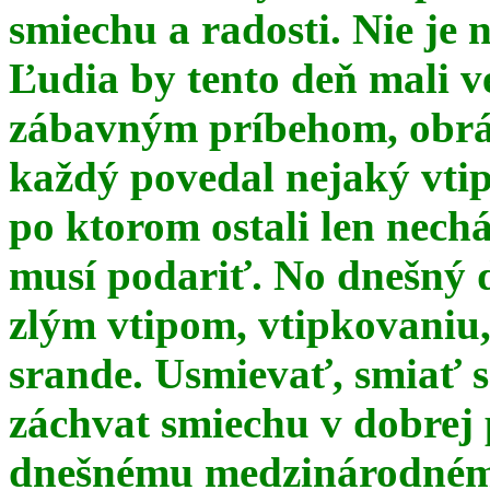
smiechu a radosti. Nie je 
Ľudia by tento deň mali 
zábavným príbehom, obrá
každý povedal nejaký vtip
po ktorom ostali len nechá
musí podariť. No dnešný 
zlým vtipom, vtipkovaniu
srande. Usmievať, smiať s
záchvat smiechu v dobrej p
dnešnému medzinárodnému