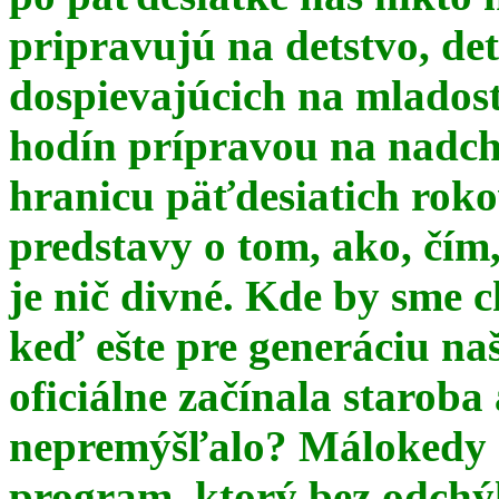
pripravujú na detstvo, det
dospievajúcich na mlados
hodín prípravou na nadchá
hranicu päťdesiatich ro
predstavy o tom, ako, čím,
je nič divné. Kde by sme c
keď ešte pre generáciu na
oficiálne začínala starob
nepremýšľalo? Málokedy s
program, ktorý bez odchý