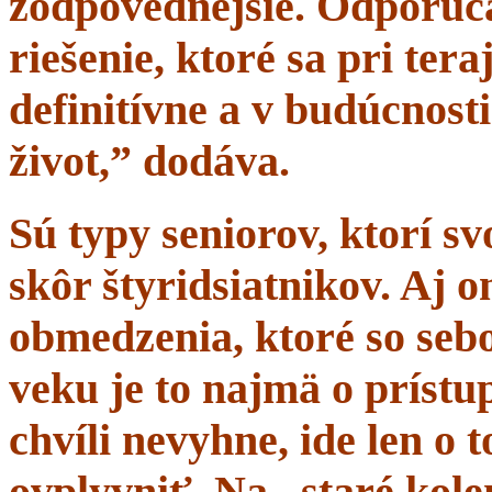
zodpovednejšie. Odporúč
riešenie, ktoré sa pri tera
definitívne a v budúcnost
život,” dodáva.
Sú typy seniorov, ktorí s
skôr štyridsiatnikov. Aj 
obmedzenia, ktoré so sebo
veku je to najmä o prístup
chvíli nevyhne, ide len o
ovplyvniť. Na „staré kole