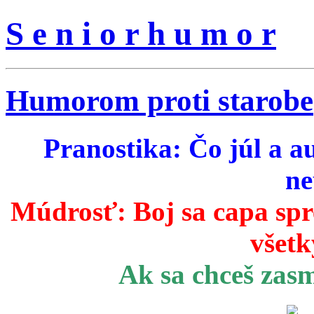
S e n i o r h u m o r
Humorom proti starobe
Pranostika: Čo júl a a
ne
Múdrosť:
Boj sa capa sp
všetk
Ak sa chceš zas