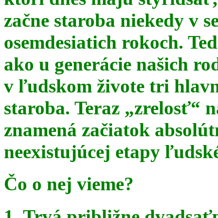
začne staroba niekedy v s
osemdesiatich rokoch. Te
ako u generácie našich ro
v ľudskom živote tri hlav
staroba. Teraz
„zrelosť“ n
znamená začiatok absolút
neexistujúcej etapy ľudsk
Čo o nej vieme?
1. Trvá približne dvadsať