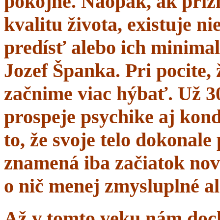
pokojne. Naopak, ak prí
kvalitu života, existuje n
predísť alebo ich minima
Jozef Španka. Pri pocite, 
začnime viac hýbať. Už 
prospeje psychike aj kond
to, že svoje telo dokonal
znamená iba začiatok nov
o nič menej zmysluplné a
Až v tomto veku nám dochá