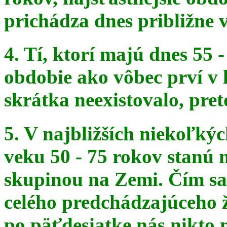
prichádza dnes približne v
4. Tí, ktorí majú dnes 55 
obdobie ako vôbec prví v 
skrátka
neexistovalo, pret
5. V najbližších niekoľký
veku 50 - 75 rokov stanú
skupinou na
Zemi. Čím sa 
celého predchádzajúceho ž
po päťdesiatke
nás nikto 