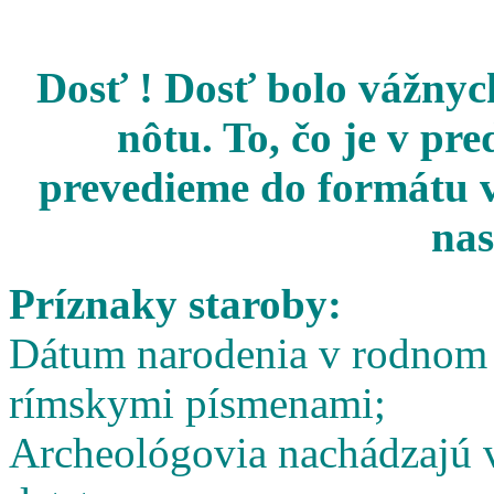
Dosť ! Dosť bolo vážnych
nôtu. To, čo je v pr
prevedieme do formátu v
nas
Príznaky staroby:
Dátum narodenia v rodnom l
rímskymi písmenami;
Archeológovia nachádzajú v 