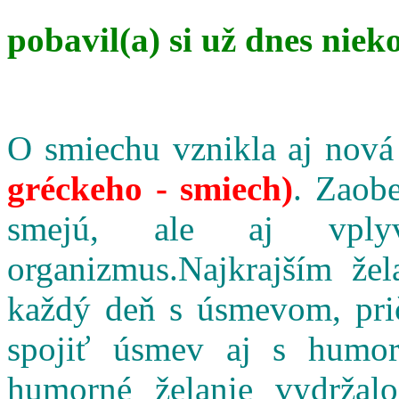
pobavil(a) si už dnes niek
O smiechu vznikla aj nová
gréckeho - smiech)
. Zaobe
smejú, ale aj vpl
organizmus.Najkrajším že
každý deň s úsmevom, pri
spojiť úsmev aj s humo
humorné želanie vydržalo