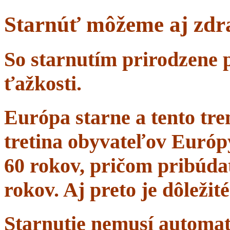
Starnúť môžeme aj zdr
So starnutím prirodzene 
ťažkosti.
Európa starne a tento tr
tretina obyvateľov Európ
60 rokov, pričom pribúdať
rokov. Aj preto je dôležit
Starnutie nemusí automa