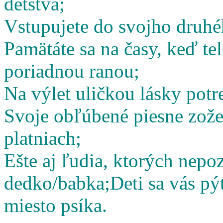
detstva;
Vstupujete do svojho druhé
Pamätáte sa na časy, keď te
poriadnou ranou;
Na výlet uličkou lásky potr
Svoje obľúbené piesne zož
platniach;
Ešte aj ľudia, ktorých nepoz
dedko/babka;
Deti sa vás pý
miesto psíka.