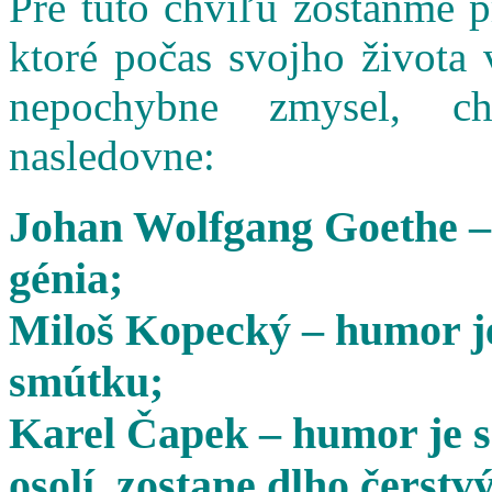
Pre túto chvíľu zostaňme 
ktoré počas svojho života 
nepochybne zmysel, cha
nasledovne:
Johan Wolfgang Goethe –
génia;
Miloš Kopecký – humor je
smútku;
Karel Čapek – humor je s
osolí, zostane dlho čerstvý