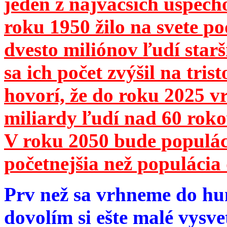
jeden z najväčších úspech
roku 1950 žilo na svete 
dvesto miliónov ľudí star
sa ich počet zvýšil na tri
hovorí, že do roku 2025 vr
miliardy ľudí nad 60 roko
V roku 2050 bude populá
početnejšia než populácia 
Prv než sa vrhneme do hu
dovolím si ešte malé vysve