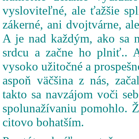
vysloviteľné, ale ťažšie s
zákerné, ani dvojtvárne, al
A je nad každým, ako sa n
srdcu a začne ho plniť.. 
vysoko užitočné a prospešné
aspoň väčšina z nás, zač
takto sa navzájom voči seb
spolunažívaniu pomohlo. Ži
citovo bohatším.