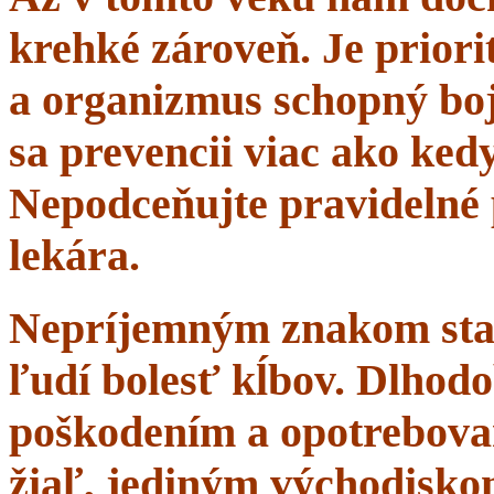
krehké zároveň. Je priorit
a organizmus schopný boj
sa prevencii viac ako ke
Nepodceňujte pravidelné 
lekára.
Nepríjemným znakom starn
ľudí bolesť kĺbov. Dlhodo
poškodením a opotrebova
žiaľ, jediným východisko