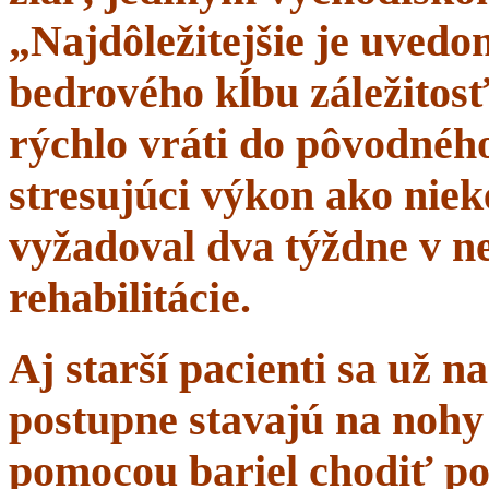
„Najdôležitejšie je uvedom
bedrového kĺbu záležitosť
rýchlo vráti do pôvodného 
stresujúci výkon ako niek
vyžadoval dva týždne v n
rehabilitácie.
Aj starší pacienti sa už 
postupne stavajú na nohy 
pomocou bariel chodiť po 