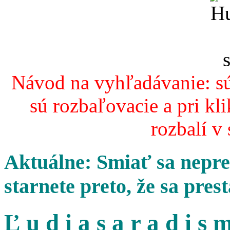
Návod na vyhľadávanie: sú
sú rozbaľovacie a pri kl
rozbalí v
Aktuálne: Smiať sa nepres
starnete preto, že sa pres
Ľ u d i a s a r a d i s m