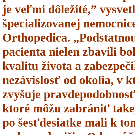
je veľmi dôležité,” vysve
špecializovanej nemocnice
Orthopedica. „Podstatnou
pacienta nielen zbavili bol
kvalitu života a zabezpeči
nezávislosť od okolia, v 
zvyšuje pravdepodobnosť 
ktoré môžu zabrániť takej
po šesťdesiatke mali k t