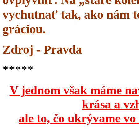
vychutnať tak, ako nám to
gráciou.
Zdroj - Pravda
*****
V jednom však máme na
krása a vz
ale to, čo ukrývame vo