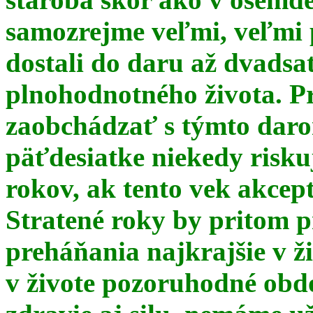
samozrejme veľmi, veľmi
dostali do daru až dvadsa
plnohodnotného života. Pr
zaobchádzať s týmto daro
päťdesiatke niekedy risku
rokov, ak tento vek akce
Stratené roky by pritom p
preháňania najkrajšie v ž
v živote pozoruhodné obd