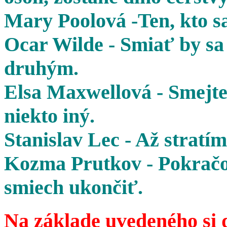
Mary Poolová -Ten, kto sa
Ocar Wilde - Smiať by sa 
druhým.
Elsa Maxwellová - Smejte 
niekto iný.
Stanislav Lec - Až stratím
Kozma Prutkov - Pokračov
smiech ukončiť.
Na základe uvedeného si 