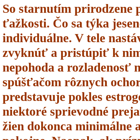
So starnutím prirodzene 
ťažkosti. Čo sa týka jesen
individuálne. V tele nastá
zvyknúť a pristúpiť k nim
nepohoda a rozladenosť 
spúšťačom rôznych ochor
predstavuje pokles estrogé
niektoré sprievodné prej
žien dokonca minimálne a