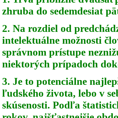
zhruba do sedemdesiat pä
2. Na rozdiel od predchádz
intelektuálne možnosti čl
správnom
prístupe nezniž
niektorých prípadoch doko
3. Je to potenciálne najle
ľudského života, lebo v seb
skúsenosti. Podľa štatist
rokov, najšťastnejšie obdo