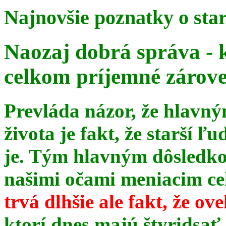
Najnovšie poznatky o sta
Naozaj dobrá správa - 
celkom príjemné zárov
Prevláda názor, že hlavn
života je fakt, že starší ľu
je. Tým hlavným dôsledk
našimi očami meniacim celé
trvá dlhšie ale fakt, že ov
ktorí dnes majú štyridsať