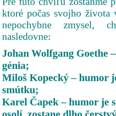
Pre túto chvíľu zostaňme 
ktoré počas svojho života 
nepochybne zmysel, cha
nasledovne:
Johan Wolfgang Goethe –
génia;
Miloš Kopecký – humor je
smútku;
Karel Čapek – humor je s
osolí, zostane dlho čerstvý