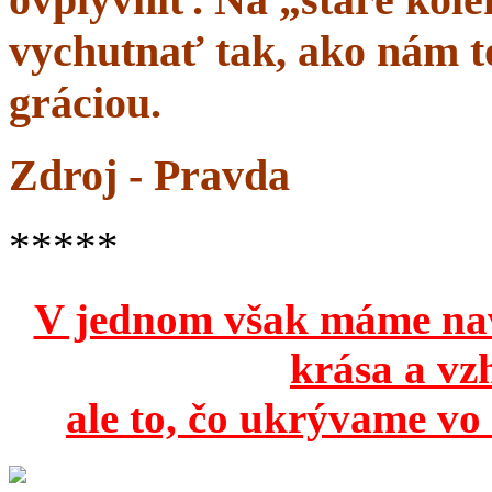
vychutnať tak, ako nám to
gráciou.
Zdroj - Pravda
*****
V jednom však máme na
krása a vz
ale to, čo ukrývame vo