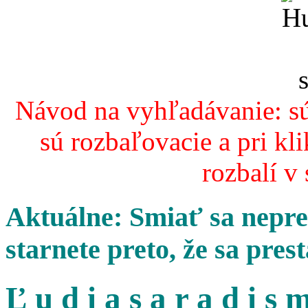
Návod na vyhľadávanie: sú
sú rozbaľovacie a pri kl
rozbalí v
Aktuálne: Smiať sa nepres
starnete preto, že sa pres
Ľ u d i a s a r a d i s m