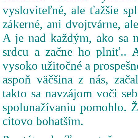
vysloviteľné, ale ťažšie s
zákerné, ani dvojtvárne, al
A je nad každým, ako sa n
srdcu a začne ho plniť.. 
vysoko užitočné a prospešné
aspoň väčšina z nás, zač
takto sa navzájom voči seb
spolunažívaniu pomohlo. Ži
citovo bohatším.