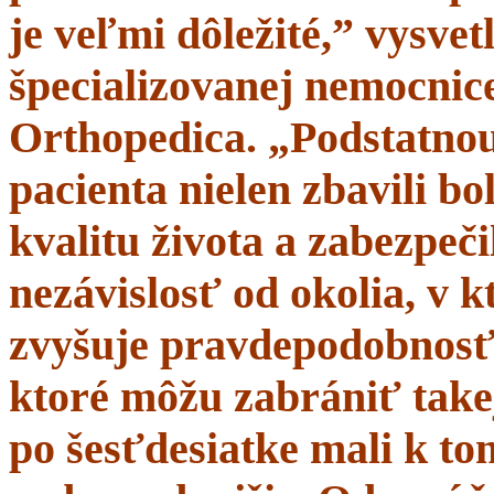
je veľmi dôležité,” vysve
špecializovanej nemocnice
Orthopedica. „Podstatnou
pacienta nielen zbavili bol
kvalitu života a zabezpeči
nezávislosť od okolia, v 
zvyšuje pravdepodobnosť 
ktoré môžu zabrániť takej
po šesťdesiatke mali k t