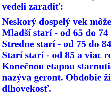
vedeli zaradiť:
Neskorý dospelý vek môže
Mladší starí - od 65 do 74
Stredne starí - od 75 do 8
Starí starí - od 85 a viac 
Konečnou etapou starnutia
nazýva geront. Obdobie ž
dlhovekosť.