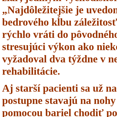
„Najdôležitejšie je uvedom
bedrového kĺbu záležitosť
rýchlo vráti do pôvodného 
stresujúci výkon ako niek
vyžadoval dva týždne v n
rehabilitácie.
Aj starší pacienti sa už 
postupne stavajú na nohy 
pomocou bariel chodiť po 