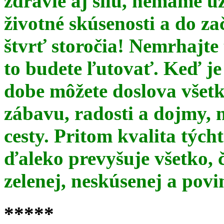
zdravie aj silu, nemáme u
životné skúsenosti a do za
štvrť storočia! Nemrhajt
to budete ľutovať. Keď je
dobe môžete doslova všet
zábavu, radosti a dojmy, 
cesty. Pritom kvalita týc
ďaleko prevyšuje všetko, 
zelenej, neskúsenej a pov
*****