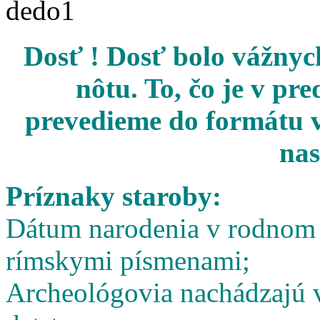
Dosť ! Dosť bolo vážnych
nôtu. To, čo je v pr
prevedieme do formátu v
nas
Príznaky staroby:
Dátum narodenia v rodnom l
rímskymi písmenami;
Archeológovia nachádzajú v 