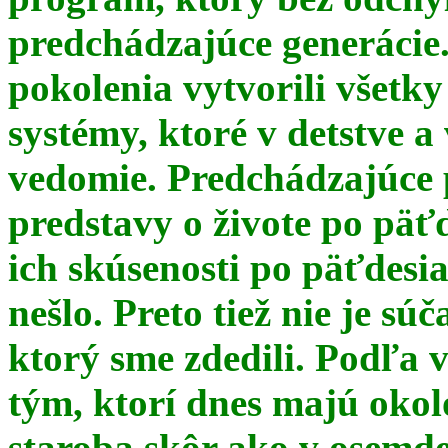
predchádzajúce generácie
pokolenia vytvorili všetky
systémy, ktoré v detstve a
vedomie. Predchádzajúce 
predstavy o živote po päť
ich skúsenosti po päťdesia
nešlo. Preto tiež nie je s
ktorý sme zdedili. Podľa 
tým, ktorí dnes majú okol
staroba skôr ako v osemde