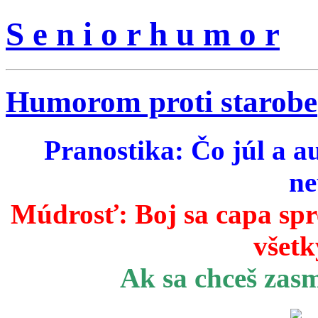
S e n i o r h u m o r
Humorom proti starobe
Pranostika: Čo júl a a
ne
Múdrosť:
Boj sa capa sp
všetk
Ak sa chceš zas