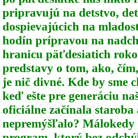
pripravujú na detstvo, det
dospievajúcich na mlados
hodín prípravou na nadchá
hranicu päťdesiatich ro
predstavy o tom, ako, čím,
je nič divné. Kde by sme c
keď ešte pre generáciu na
oficiálne začínala starob
nepremýšľalo? Málokedy s
program, ktorý bez odchý