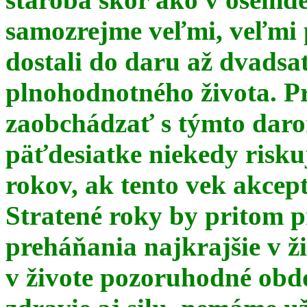
samozrejme veľmi, veľmi
dostali do daru až dvadsa
plnohodnotného života. Pr
zaobchádzať s týmto daro
päťdesiatke niekedy risku
rokov, ak tento vek akce
Stratené roky by pritom p
preháňania najkrajšie v ž
v živote pozoruhodné obd