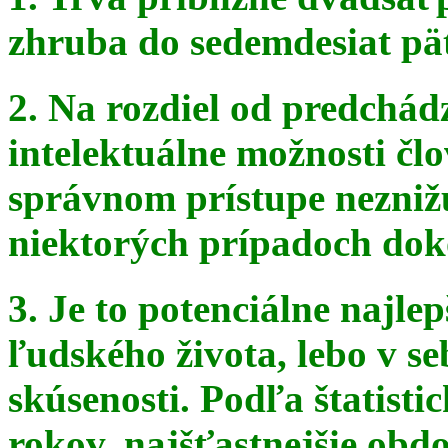
zhruba do sedemdesiat pä
2. Na rozdiel od predchádz
intelektuálne možnosti čl
správnom
prístupe nezniž
niektorých prípadoch doko
3. Je to potenciálne najle
ľudského života, lebo v seb
skúsenosti. Podľa štatist
rokov, najšťastnejšie obdo