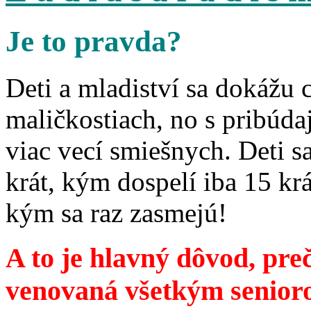
Je to pravda?
Deti a mladiství sa dokážu 
maličkostiach, no s pribúd
viac vecí smiešnych. Deti 
krát, kým dospelí iba 15 krá
kým sa raz zasmejú!
A to je hlavný dôvod, preč
venovaná všetkým senior