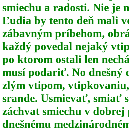
smiechu a radosti. Nie je 
Ľudia by tento deň mali 
zábavným príbehom, obrá
každý povedal nejaký vtip
po ktorom ostali len nechá
musí podariť. No dnešný 
zlým vtipom, vtipkovaniu
srande. Usmievať, smiať s
záchvat smiechu v dobrej p
dnešnému medzinárodnému