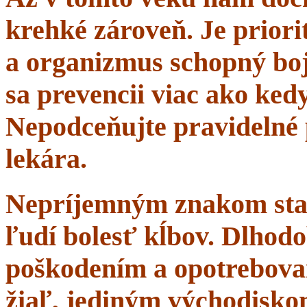
krehké zároveň. Je priorit
a organizmus schopný boj
sa prevencii viac ako ke
Nepodceňujte pravidelné 
lekára.
Nepríjemným znakom starn
ľudí bolesť kĺbov. Dlhodo
poškodením a opotrebova
žiaľ, jediným východisko