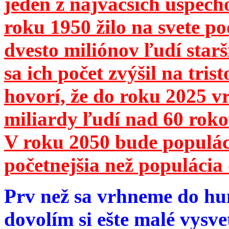
jeden z najväčších úspech
roku 1950 žilo na svete 
dvesto miliónov ľudí star
sa ich počet zvýšil na tri
hovorí, že do roku 2025 vr
miliardy ľudí nad 60 roko
V roku 2050 bude populá
početnejšia než populácia 
Prv než sa vrhneme do hu
dovolím si ešte malé vysve