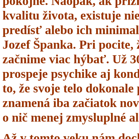
pokojne. Naopak, ak prí
kvalitu života, existuje n
predísť alebo ich minima
Jozef Španka. Pri pocite, 
začnime viac hýbať. Už 
prospeje psychike aj kond
to, že svoje telo dokonal
znamená iba začiatok nov
o nič menej zmysluplné a
Až v tomto veku nám dochá