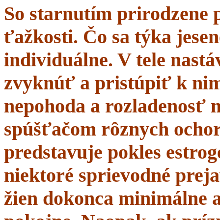
So starnutím prirodzene 
ťažkosti. Čo sa týka jesen
individuálne. V tele nastá
zvyknúť a pristúpiť k nim
nepohoda a rozladenosť 
spúšťačom rôznych ochor
predstavuje pokles estrogé
niektoré sprievodné prej
žien dokonca minimálne a