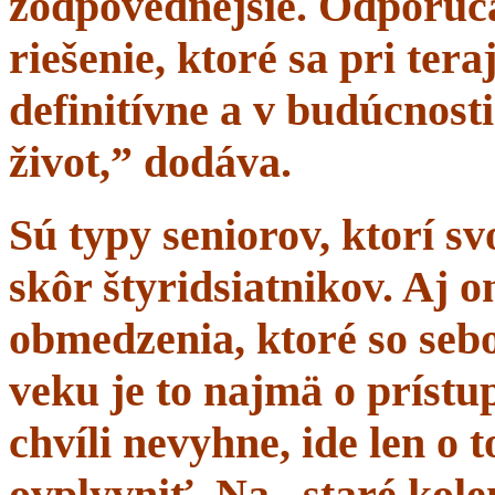
zodpovednejšie. Odporúč
riešenie, ktoré sa pri tera
definitívne a v budúcnost
život,” dodáva.
Sú typy seniorov, ktorí s
skôr štyridsiatnikov. Aj 
obmedzenia, ktoré so sebo
veku je to najmä o prístup
chvíli nevyhne, ide len o
ovplyvniť. Na „staré kole