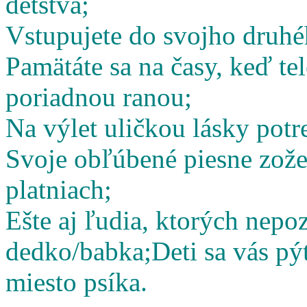
detstva;
Vstupujete do svojho druhé
Pamätáte sa na časy, keď te
poriadnou ranou;
Na výlet uličkou lásky potr
Svoje obľúbené piesne zož
platniach;
Ešte aj ľudia, ktorých nepoz
dedko/babka;
Deti sa vás pý
miesto psíka.