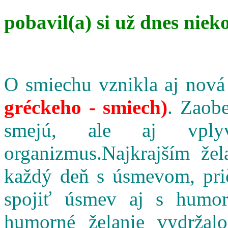
pobavil(a) si už dnes niek
O smiechu vznikla aj nová
gréckeho - smiech)
. Zaobe
smejú, ale aj vpl
organizmus.Najkrajším že
každý deň s úsmevom, pri
spojiť úsmev aj s humo
humorné želanie vydržalo