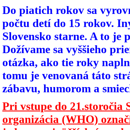
Do piatich rokov sa vyrov
počtu detí do 15 rokov. I
Slovensko starne. A to je 
Dožívame sa vyššieho pri
otázka, ako tie roky napln
tomu je venovaná táto str
zábavu, humorom a smie
Pri vstupe do 21.storočia
organizácia (WHO) označila