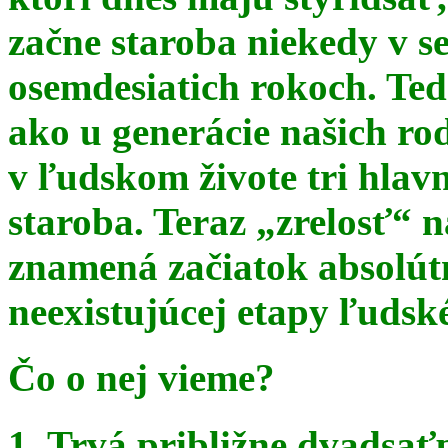
začne staroba niekedy v s
osemdesiatich rokoch. Te
ako u generácie našich ro
v ľudskom živote tri hlav
staroba. Teraz
„zrelosť“ n
znamená začiatok absolút
neexistujúcej etapy ľudsk
Čo o nej vieme?
1. Trvá približne dvadsať