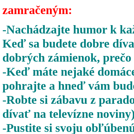
zamračeným:
-Nachádzajte humor k kaž
Keď sa budete dobre díva
dobrých zámienok, prečo 
-Keď máte nejaké domáce 
pohrajte a hneď vám bude
-Robte si zábavu z parado
dívať na televízne noviny)
-Pustite si svoju obľúben