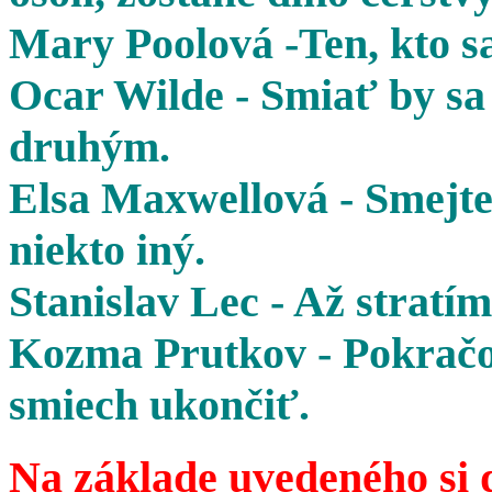
Mary Poolová -Ten, kto sa
Ocar Wilde - Smiať by sa 
druhým.
Elsa Maxwellová - Smejte 
niekto iný.
Stanislav Lec - Až stratím
Kozma Prutkov - Pokračov
smiech ukončiť.
Na základe uvedeného si 