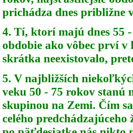
prichádza dnes približne v
4. Tí, ktorí majú dnes 55 
obdobie ako vôbec prví v 
skrátka
neexistovalo, pret
5. V najbližších niekoľký
veku 50 - 75 rokov stanú
skupinou na
Zemi. Čím sa 
celého predchádzajúceho ž
po päťdesiatke
nás nikto 