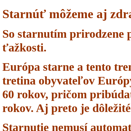
Starnúť môžeme aj zdr
So starnutím prirodzene 
ťažkosti.
Európa starne a tento tr
tretina obyvateľov Európ
60 rokov, pričom pribúdať
rokov. Aj preto je dôležit
Starnutie nemusí automa