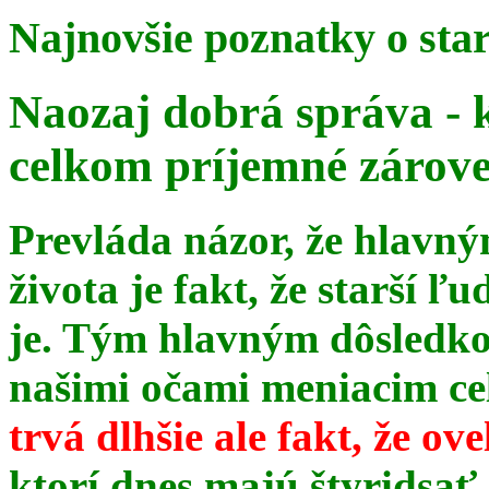
Najnovšie poznatky o sta
Naozaj dobrá správa - 
celkom príjemné zárov
Prevláda názor, že hlavn
života je fakt, že starší ľu
je. Tým hlavným dôsledk
našimi očami meniacim celé
trvá dlhšie ale fakt, že ov
ktorí dnes majú štyridsať