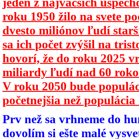
jeden z najväčších úspech
roku 1950 žilo na svete 
dvesto miliónov ľudí star
sa ich počet zvýšil na tri
hovorí, že do roku 2025 vr
miliardy ľudí nad 60 roko
V roku 2050 bude populá
početnejšia než populácia 
Prv než sa vrhneme do hu
dovolím si ešte malé vysve