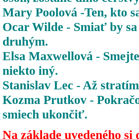
Mary Poolová -Ten, kto sa
Ocar Wilde - Smiať by sa 
druhým.
Elsa Maxwellová - Smejte 
niekto iný.
Stanislav Lec - Až stratím
Kozma Prutkov - Pokračov
smiech ukončiť.
Na základe uvedeného si 