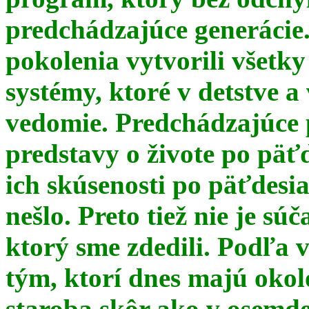
predchádzajúce generácie
pokolenia vytvorili všetky
systémy, ktoré v detstve a
vedomie. Predchádzajúce 
predstavy o živote po päť
ich skúsenosti po päťdesia
nešlo. Preto tiež nie je s
ktorý sme zdedili. Podľa 
tým, ktorí dnes majú okol
staroba skôr ako v osemde