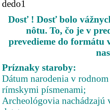
Dosť ! Dosť bolo vážnych
nôtu. To, čo je v pr
prevedieme do formátu v
nas
Príznaky staroby:
Dátum narodenia v rodnom l
rímskymi písmenami;
Archeológovia nachádzajú v 