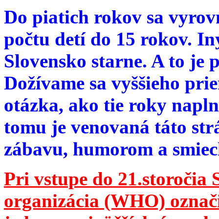
Do piatich rokov sa vyrov
počtu detí do 15 rokov. I
Slovensko starne. A to je 
Dožívame sa vyššieho pri
otázka, ako tie roky napln
tomu je venovaná táto str
zábavu, humorom a smie
Pri vstupe do 21.storočia
organizácia (WHO) označila