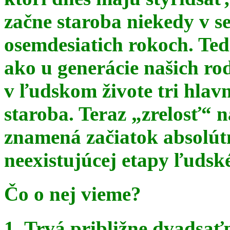
začne staroba niekedy v s
osemdesiatich rokoch. Te
ako u generácie našich ro
v ľudskom živote tri hlav
staroba. Teraz
„zrelosť“ n
znamená začiatok absolút
neexistujúcej etapy ľudsk
Čo o nej vieme?
1. Trvá približne dvadsať