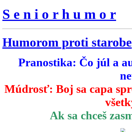
S e n i o r h u m o r
Humorom proti starobe
Pranostika: Čo júl a a
ne
Múdrosť:
Boj sa capa sp
všetk
Ak sa chceš zas