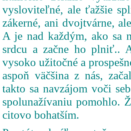
vysloviteľné, ale ťažšie s
zákerné, ani dvojtvárne, al
A je nad každým, ako sa n
srdcu a začne ho plniť.. 
vysoko užitočné a prospešné
aspoň väčšina z nás, zač
takto sa navzájom voči seb
spolunažívaniu pomohlo. Ži
citovo bohatším.