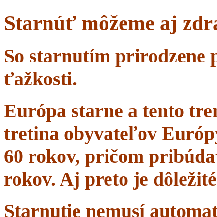
Starnúť môžeme aj zdr
So starnutím prirodzene 
ťažkosti.
Európa starne a tento tr
tretina obyvateľov Európ
60 rokov, pričom pribúdať
rokov. Aj preto je dôležit
Starnutie nemusí automa