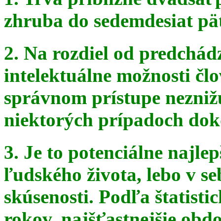
zhruba do sedemdesiat pä
2. Na rozdiel od predchádz
intelektuálne možnosti čl
správnom
prístupe nezniž
niektorých prípadoch doko
3. Je to potenciálne najle
ľudského života, lebo v seb
skúsenosti. Podľa štatist
rokov, najšťastnejšie obdo