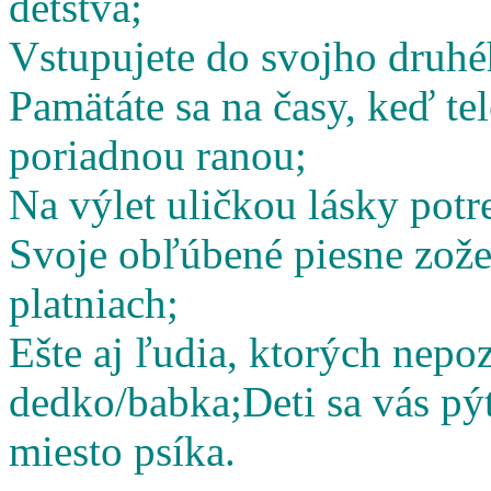
detstva;
Vstupujete do svojho druhé
Pamätáte sa na časy, keď te
poriadnou ranou;
Na výlet uličkou lásky potr
Svoje obľúbené piesne zož
platniach;
Ešte aj ľudia, ktorých nepoz
dedko/babka;
Deti sa vás pý
miesto psíka.