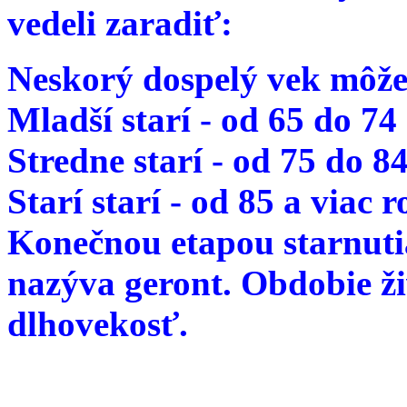
vedeli zaradiť:
Neskorý dospelý vek môže
Mladší starí - od 65 do 74
Stredne starí - od 75 do 8
Starí starí - od 85 a viac 
Konečnou etapou starnutia
nazýva geront. Obdobie ž
dlhovekosť.