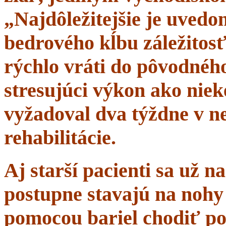
„Najdôležitejšie je uvedom
bedrového kĺbu záležitosť
rýchlo vráti do pôvodného 
stresujúci výkon ako niek
vyžadoval dva týždne v n
rehabilitácie.
Aj starší pacienti sa už 
postupne stavajú na nohy 
pomocou bariel chodiť po 