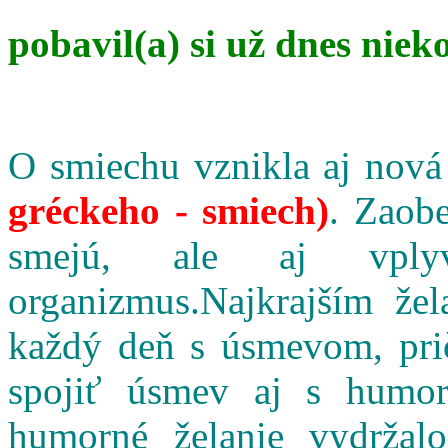
pobavil(a) si už dnes niek
O smiechu vznikla aj nová
gréckeho - smiech)
. Zaobe
smejú, ale aj vpl
organizmus.Najkrajším že
každý deň s úsmevom, pri
spojiť úsmev aj s humo
humorné želanie vydržalo