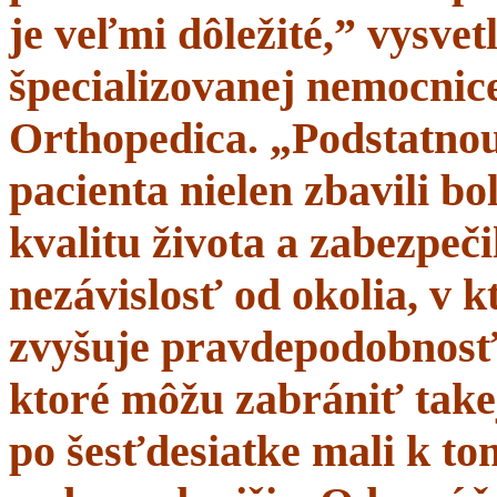
je veľmi dôležité,” vysve
špecializovanej nemocnice
Orthopedica. „Podstatnou
pacienta nielen zbavili bol
kvalitu života a zabezpeči
nezávislosť od okolia, v 
zvyšuje pravdepodobnosť 
ktoré môžu zabrániť takej
po šesťdesiatke mali k t