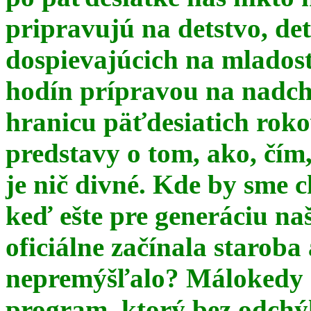
pripravujú na detstvo, det
dospievajúcich na mlados
hodín prípravou na nadchá
hranicu päťdesiatich ro
predstavy o tom, ako, čím,
je nič divné. Kde by sme c
keď ešte pre generáciu na
oficiálne začínala starob
nepremýšľalo? Málokedy s
program, ktorý bez odchý