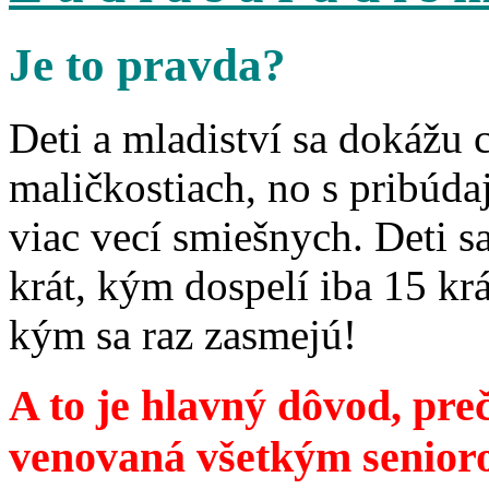
Je to pravda?
Deti a mladiství sa dokážu 
maličkostiach, no s pribúd
viac vecí smiešnych. Deti 
krát, kým dospelí iba 15 krá
kým sa raz zasmejú!
A to je hlavný dôvod, preč
venovaná všetkým senior