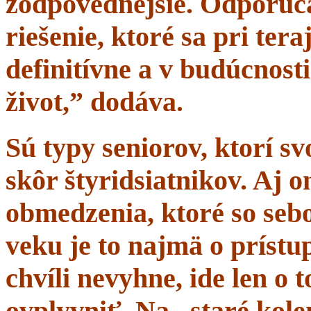
zodpovednejšie. Odporúč
riešenie, ktoré sa pri tera
definitívne a v budúcnost
život,” dodáva.
Sú typy seniorov, ktorí s
skôr štyridsiatnikov. Aj 
obmedzenia, ktoré so sebo
veku je to najmä o prístup
chvíli nevyhne, ide len o
ovplyvniť. Na „staré kole