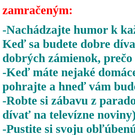
zamračeným:
-Nachádzajte humor k kaž
Keď sa budete dobre díva
dobrých zámienok, prečo 
-Keď máte nejaké domáce 
pohrajte a hneď vám bude
-Robte si zábavu z parado
dívať na televízne noviny)
-Pustite si svoju obľúben