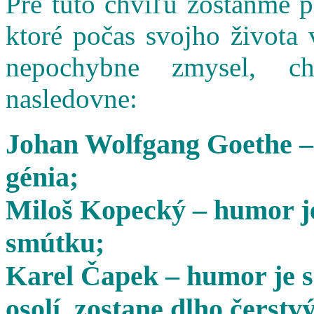
Pre túto chvíľu zostaňme 
ktoré počas svojho života 
nepochybne zmysel, cha
nasledovne:
Johan Wolfgang Goethe –
génia;
Miloš Kopecký – humor je
smútku;
Karel Čapek – humor je s
osolí, zostane dlho čerstvý