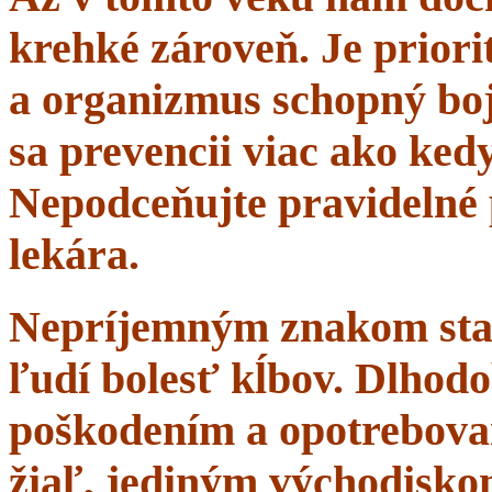
krehké zároveň. Je priorit
a organizmus schopný boj
sa prevencii viac ako ke
Nepodceňujte pravidelné 
lekára.
Nepríjemným znakom starn
ľudí bolesť kĺbov. Dlhodo
poškodením a opotrebova
žiaľ, jediným východisko