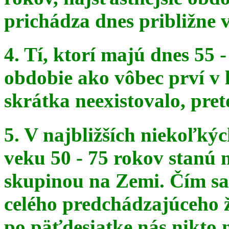
prichádza dnes približne v
4. Tí, ktorí majú dnes 55 
obdobie ako vôbec prví v 
skrátka
neexistovalo, pret
5. V najbližších niekoľký
veku 50 - 75 rokov stanú
skupinou na
Zemi. Čím sa 
celého predchádzajúceho ž
po päťdesiatke
nás nikto 