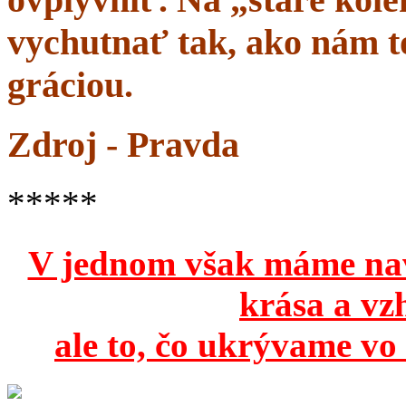
vychutnať tak, ako nám to
gráciou.
Zdroj - Pravda
*****
V jednom však máme na
krása a vz
ale to, čo ukrývame vo