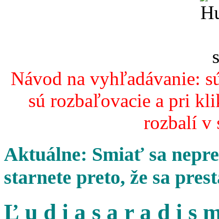
Návod na vyhľadávanie: sú
sú rozbaľovacie a pri kl
rozbalí v
Aktuálne: Smiať sa nepres
starnete preto, že sa pres
Ľ u d i a s a r a d i s m