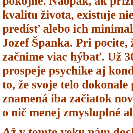
pokojne. Naopak, ak prí
kvalitu života, existuje n
predísť alebo ich minima
Jozef Španka. Pri pocite, 
začnime viac hýbať. Už 
prospeje psychike aj kond
to, že svoje telo dokonal
znamená iba začiatok nov
o nič menej zmysluplné a
Až v tomto veku nám dochá