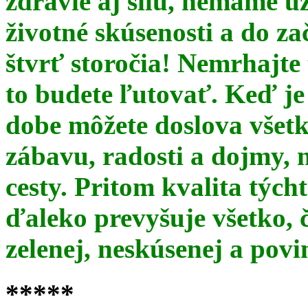
zdravie aj silu, nemáme u
životné skúsenosti a do za
štvrť storočia! Nemrhajt
to budete ľutovať. Keď je
dobe môžete doslova všet
zábavu, radosti a dojmy, 
cesty. Pritom kvalita týc
ďaleko prevyšuje všetko, 
zelenej, neskúsenej a pov
*****