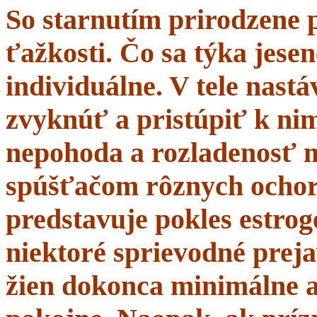
So starnutím prirodzene 
ťažkosti. Čo sa týka jesen
individuálne. V tele nastá
zvyknúť a pristúpiť k nim
nepohoda a rozladenosť 
spúšťačom rôznych ochor
predstavuje pokles estrogé
niektoré sprievodné prej
žien dokonca minimálne a