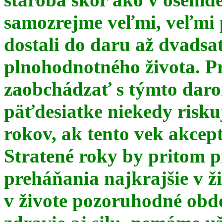
samozrejme veľmi, veľmi
dostali do daru až dvadsa
plnohodnotného života. Pr
zaobchádzať s týmto daro
päťdesiatke niekedy risku
rokov, ak tento vek akce
Stratené roky by pritom p
preháňania najkrajšie v ž
v živote pozoruhodné obd