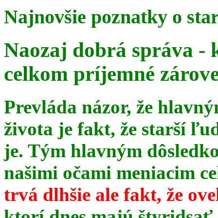
Najnovšie poznatky o sta
Naozaj dobrá správa - 
celkom príjemné zárov
Prevláda názor, že hlavn
života je fakt, že starší ľu
je. Tým hlavným dôsledk
našimi očami meniacim celé
trvá dlhšie ale fakt, že ov
ktorí dnes majú štyridsať