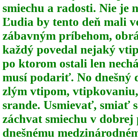
smiechu a radosti. Nie je 
Ľudia by tento deň mali 
zábavným príbehom, obrá
každý povedal nejaký vtip
po ktorom ostali len nechá
musí podariť. No dnešný 
zlým vtipom, vtipkovaniu
srande. Usmievať, smiať s
záchvat smiechu v dobrej p
dnešnému medzinárodnému