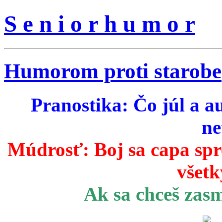
S e n i o r h u m o r
Humorom proti starobe
Pranostika: Čo júl a a
ne
Múdrosť:
Boj sa capa sp
všetk
Ak sa chceš zas