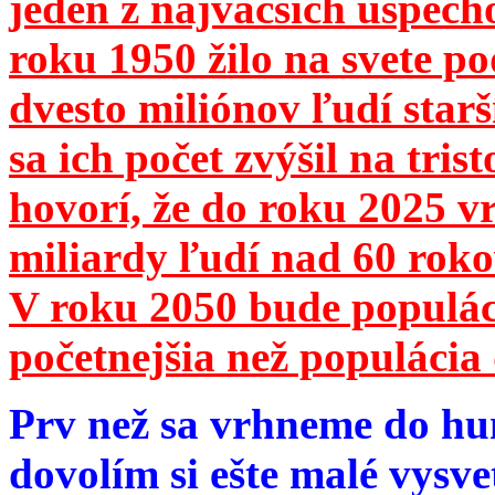
jeden z najväčších úspech
roku 1950 žilo na svete 
dvesto miliónov ľudí star
sa ich počet zvýšil na tri
hovorí, že do roku 2025 vr
miliardy ľudí nad 60 roko
V roku 2050 bude populá
početnejšia než populácia 
Prv než sa vrhneme do hu
dovolím si ešte malé vysve