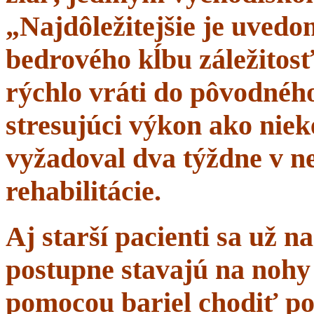
„Najdôležitejšie je uvedom
bedrového kĺbu záležitosť
rýchlo vráti do pôvodného 
stresujúci výkon ako niek
vyžadoval dva týždne v n
rehabilitácie.
Aj starší pacienti sa už 
postupne stavajú na nohy 
pomocou bariel chodiť po 