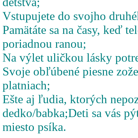
detstva;
Vstupujete do svojho druhé
Pamätáte sa na časy, keď te
poriadnou ranou;
Na výlet uličkou lásky potr
Svoje obľúbené piesne zož
platniach;
Ešte aj ľudia, ktorých nepoz
dedko/babka;
Deti sa vás pý
miesto psíka.