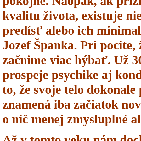
pokojne. Naopak, ak prí
kvalitu života, existuje n
predísť alebo ich minima
Jozef Španka. Pri pocite, 
začnime viac hýbať. Už 
prospeje psychike aj kond
to, že svoje telo dokonal
znamená iba začiatok nov
o nič menej zmysluplné a
Až v tomto veku nám dochá