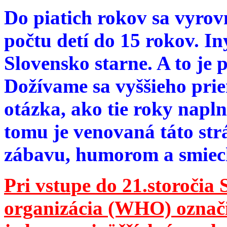
Do piatich rokov sa vyrov
počtu detí do 15 rokov. I
Slovensko starne. A to je 
Dožívame sa vyššieho pri
otázka, ako tie roky napln
tomu je venovaná táto str
zábavu, humorom a smie
Pri vstupe do 21.storočia
organizácia (WHO) označila