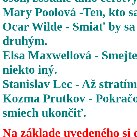
Mary Poolová -Ten, kto sa
Ocar Wilde - Smiať by sa 
druhým.
Elsa Maxwellová - Smejte 
niekto iný.
Stanislav Lec - Až stratím
Kozma Prutkov - Pokračov
smiech ukončiť.
Na základe uvedeného si 