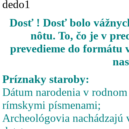
Dosť ! Dosť bolo vážnych
nôtu. To, čo je v pr
prevedieme do formátu v
nas
Príznaky staroby:
Dátum narodenia v rodnom l
rímskymi písmenami;
Archeológovia nachádzajú v 