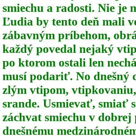
smiechu a radosti. Nie je 
Ľudia by tento deň mali 
zábavným príbehom, obrá
každý povedal nejaký vtip
po ktorom ostali len nechá
musí podariť. No dnešný 
zlým vtipom, vtipkovaniu
srande. Usmievať, smiať s
záchvat smiechu v dobrej p
dnešnému medzinárodnému