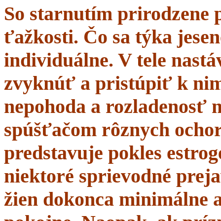
So starnutím prirodzene 
ťažkosti. Čo sa týka jesen
individuálne. V tele nastá
zvyknúť a pristúpiť k nim
nepohoda a rozladenosť 
spúšťačom rôznych ochor
predstavuje pokles estrogé
niektoré sprievodné prej
žien dokonca minimálne a