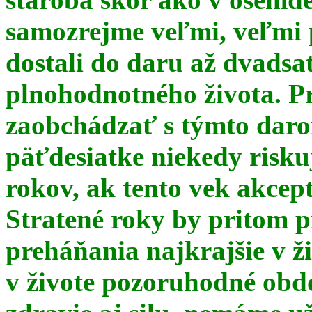
samozrejme veľmi, veľmi
dostali do daru až dvadsa
plnohodnotného života. Pr
zaobchádzať s týmto daro
päťdesiatke niekedy risku
rokov, ak tento vek akce
Stratené roky by pritom p
preháňania najkrajšie v ž
v živote pozoruhodné obd