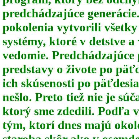
predchádzajúce generácie
pokolenia vytvorili všetky
systémy, ktoré v detstve a
vedomie. Predchádzajúce 
predstavy o živote po päť
ich skúsenosti po päťdesia
nešlo. Preto tiež nie je s
ktorý sme zdedili. Podľa 
tým, ktorí dnes majú okol
staroba skôr ako v osemde