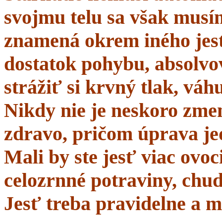
svojmu telu sa však musí
znamená okrem iného jes
dostatok pohybu, absolvo
strážiť si krvný tlak, váhu
Nikdy nie je neskoro zmen
zdravo, pričom úprava je
Mali by ste jesť viac ovo
celozrnné potraviny, chud
Jesť treba pravidelne a m