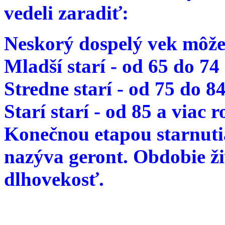
vedeli zaradiť:
Neskorý dospelý vek môže
Mladší starí - od 65 do 74
Stredne starí - od 75 do 8
Starí starí - od 85 a viac 
Konečnou etapou starnutia
nazýva geront. Obdobie ž
dlhovekosť.