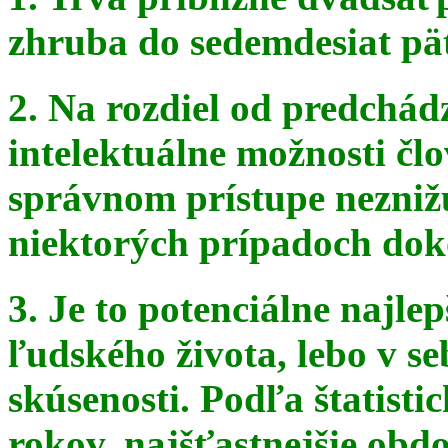
zhruba do sedemdesiat pä
2. Na rozdiel od predchádz
intelektuálne možnosti čl
správnom
prístupe nezniž
niektorých prípadoch doko
3. Je to potenciálne najle
ľudského života, lebo v seb
skúsenosti. Podľa štatist
rokov, najšťastnejšie obdo