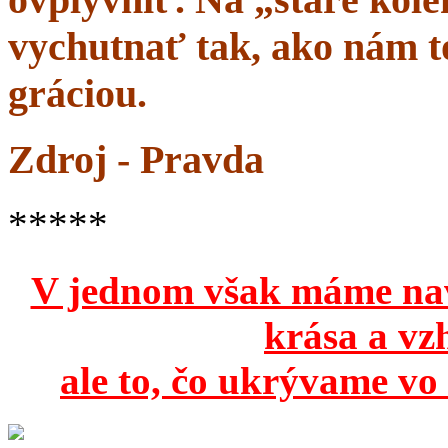
vychutnať tak, ako nám to
gráciou.
Zdroj - Pravda
*****
V jednom však máme na
krása a vz
ale to, čo ukrývame vo