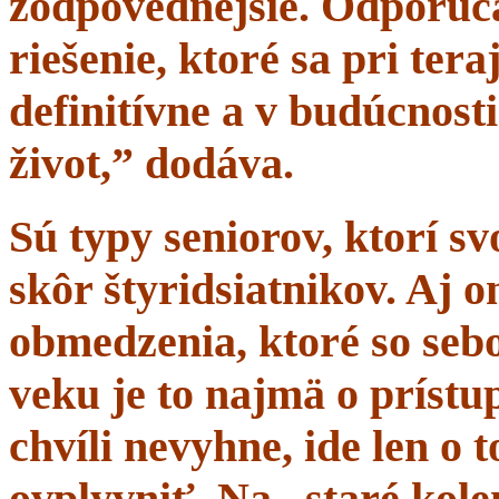
zodpovednejšie. Odporúč
riešenie, ktoré sa pri tera
definitívne a v budúcnost
život,” dodáva.
Sú typy seniorov, ktorí s
skôr štyridsiatnikov. Aj 
obmedzenia, ktoré so sebo
veku je to najmä o prístup
chvíli nevyhne, ide len o
ovplyvniť. Na „staré kole