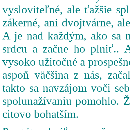
vysloviteľné, ale ťažšie s
zákerné, ani dvojtvárne, al
A je nad každým, ako sa n
srdcu a začne ho plniť.. 
vysoko užitočné a prospešné
aspoň väčšina z nás, zač
takto sa navzájom voči seb
spolunažívaniu pomohlo. Ži
citovo bohatším.