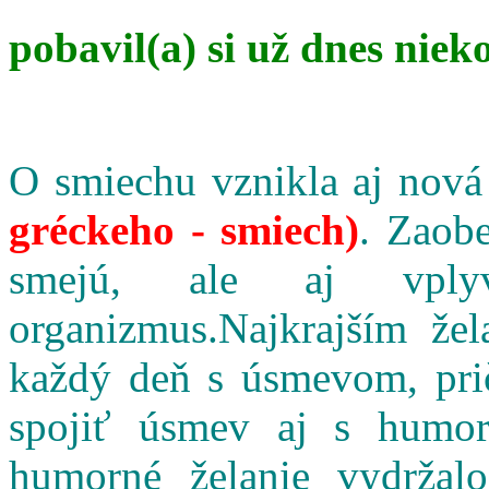
pobavil(a) si už dnes niek
O smiechu vznikla aj nová
gréckeho - smiech)
. Zaobe
smejú, ale aj vpl
organizmus.Najkrajším že
každý deň s úsmevom, pri
spojiť úsmev aj s humo
humorné želanie vydržalo