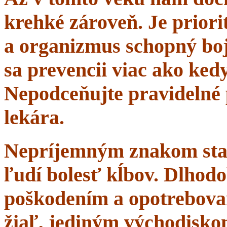
krehké zároveň. Je priorit
a organizmus schopný boj
sa prevencii viac ako ke
Nepodceňujte pravidelné 
lekára.
Nepríjemným znakom starn
ľudí bolesť kĺbov. Dlhodo
poškodením a opotrebova
žiaľ, jediným východisko