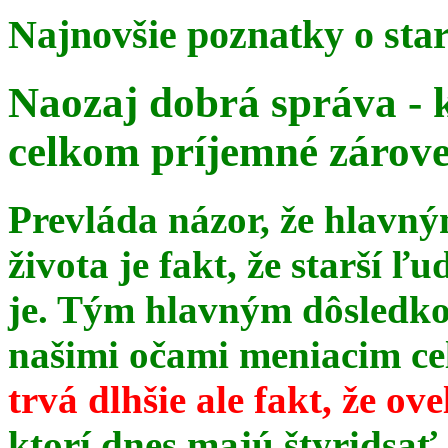
Najnovšie poznatky o sta
Naozaj dobrá správa - 
celkom príjemné zárov
Prevláda názor, že hlavn
života je fakt, že starší ľu
je. Tým hlavným dôsledk
našimi očami meniacim celé
trvá dlhšie ale fakt, že ov
ktorí dnes majú štyridsať