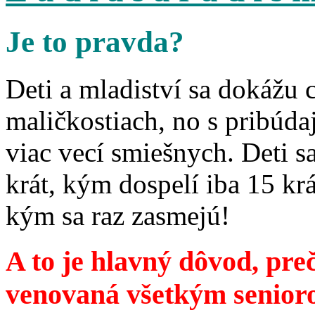
Je to pravda?
Deti a mladiství sa dokážu 
maličkostiach, no s pribúd
viac vecí smiešnych. Deti 
krát, kým dospelí iba 15 krá
kým sa raz zasmejú!
A to je hlavný dôvod, preč
venovaná všetkým senior