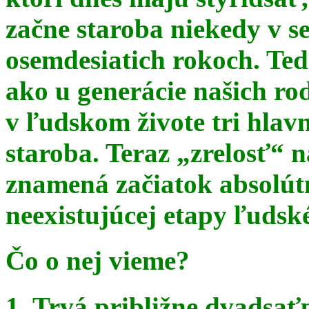
začne staroba niekedy v s
osemdesiatich rokoch. Te
ako u generácie našich ro
v ľudskom živote tri hlav
staroba. Teraz
„zrelosť“ n
znamená začiatok absolút
neexistujúcej etapy ľudsk
Čo o nej vieme?
1. Trvá približne dvadsať