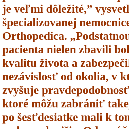
je veľmi dôležité,” vysve
špecializovanej nemocnice
Orthopedica. „Podstatnou
pacienta nielen zbavili bol
kvalitu života a zabezpeči
nezávislosť od okolia, v 
zvyšuje pravdepodobnosť 
ktoré môžu zabrániť takej
po šesťdesiatke mali k t