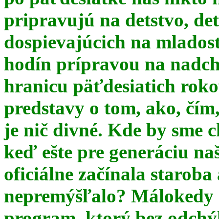
pripravujú na detstvo, det
dospievajúcich na mlados
hodín prípravou na nadchá
hranicu päťdesiatich ro
predstavy o tom, ako, čím,
je nič divné. Kde by sme c
keď ešte pre generáciu na
oficiálne začínala starob
nepremýšľalo? Málokedy s
program, ktorý bez odchý