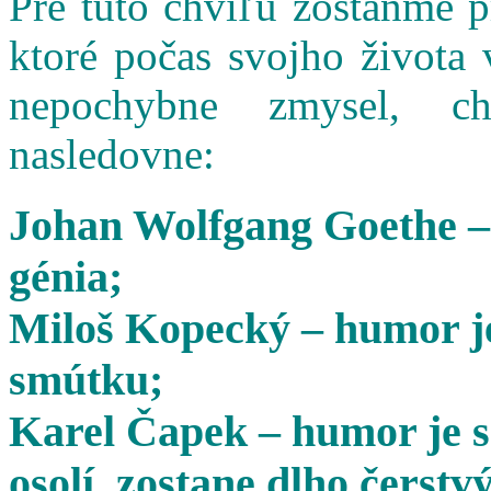
Pre túto chvíľu zostaňme 
ktoré počas svojho života 
nepochybne zmysel, cha
nasledovne:
Johan Wolfgang Goethe –
génia;
Miloš Kopecký – humor je
smútku;
Karel Čapek – humor je s
osolí, zostane dlho čerstvý