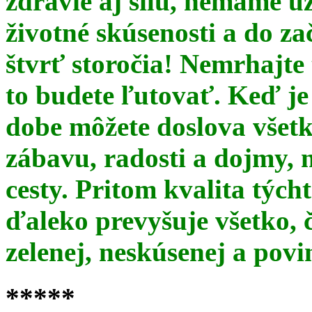
zdravie aj silu, nemáme u
životné skúsenosti a do za
štvrť storočia! Nemrhajt
to budete ľutovať. Keď je
dobe môžete doslova všet
zábavu, radosti a dojmy, 
cesty. Pritom kvalita týc
ďaleko prevyšuje všetko, 
zelenej, neskúsenej a pov
*****