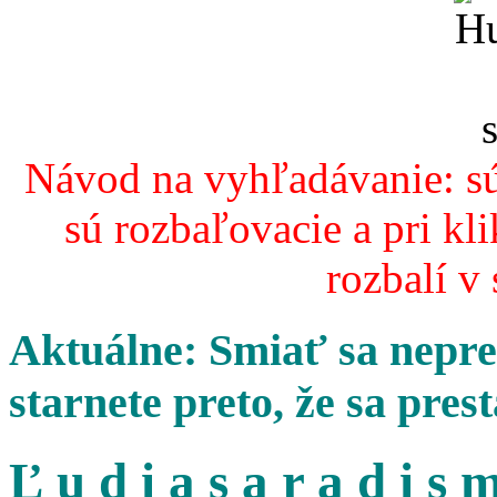
Návod na vyhľadávanie: sú
sú rozbaľovacie a pri kl
rozbalí v
Aktuálne: Smiať sa nepres
starnete preto, že sa pres
Ľ u d i a s a r a d i s m