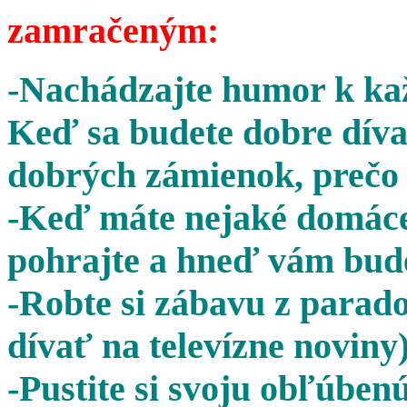
zamračeným:
-Nachádzajte humor k kaž
Keď sa budete dobre díva
dobrých zámienok, prečo 
-Keď máte nejaké domáce 
pohrajte a hneď vám bude
-Robte si zábavu z parado
dívať na televízne noviny)
-Pustite si svoju obľúben