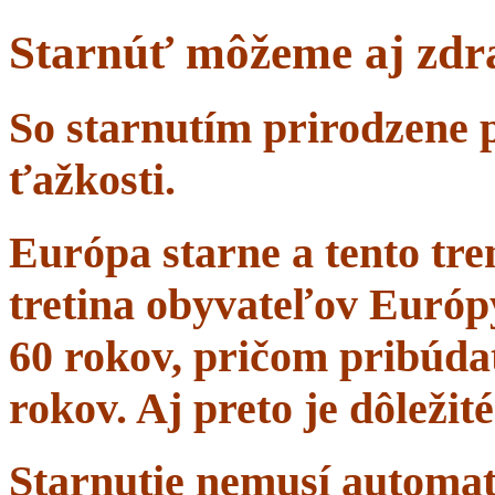
Starnúť môžeme aj zdr
So starnutím prirodzene 
ťažkosti.
Európa starne a tento tr
tretina obyvateľov Európ
60 rokov, pričom pribúdať
rokov. Aj preto je dôležit
Starnutie nemusí automa