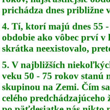
prichádza dnes približne v
4. Tí, ktorí majú dnes 55 
obdobie ako vôbec prví v 
skrátka
neexistovalo, pret
5. V najbližších niekoľký
veku 50 - 75 rokov stanú
skupinou na
Zemi. Čím sa 
celého predchádzajúceho ž
po päťdesiatke
nás nikto 