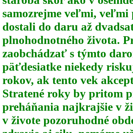
samozrejme veľmi, veľmi
dostali do daru až dvadsa
plnohodnotného života. Pr
zaobchádzať s týmto daro
päťdesiatke niekedy risku
rokov, ak tento vek akce
Stratené roky by pritom p
preháňania najkrajšie v ž
v živote pozoruhodné obd