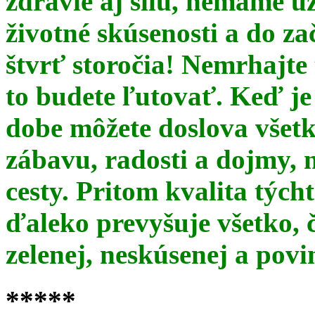
zdravie aj silu, nemáme u
životné skúsenosti a do za
štvrť storočia! Nemrhajt
to budete ľutovať. Keď je
dobe môžete doslova všet
zábavu, radosti a dojmy, 
cesty. Pritom kvalita týc
ďaleko prevyšuje všetko, 
zelenej, neskúsenej a pov
*****