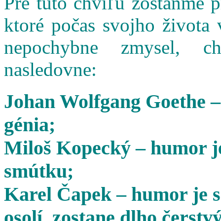
Pre túto chvíľu zostaňme 
ktoré počas svojho života 
nepochybne zmysel, cha
nasledovne:
Johan Wolfgang Goethe –
génia;
Miloš Kopecký – humor je
smútku;
Karel Čapek – humor je s
osolí, zostane dlho čerstvý