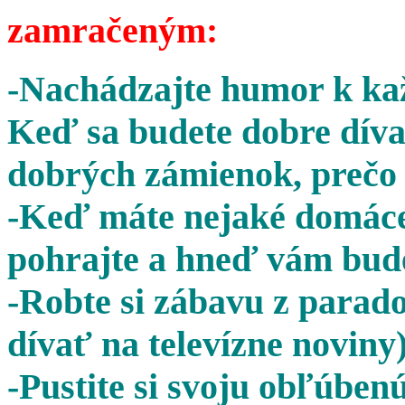
zamračeným:
-Nachádzajte humor k kaž
Keď sa budete dobre díva
dobrých zámienok, prečo 
-Keď máte nejaké domáce 
pohrajte a hneď vám bude
-Robte si zábavu z parado
dívať na televízne noviny)
-Pustite si svoju obľúben