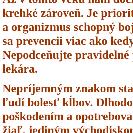
krehké zároveň. Je priorit
a organizmus schopný boj
sa prevencii viac ako ke
Nepodceňujte pravidelné 
lekára.
Nepríjemným znakom starn
ľudí bolesť kĺbov. Dlhodo
poškodením a opotrebova
žiaľ, jediným východisko