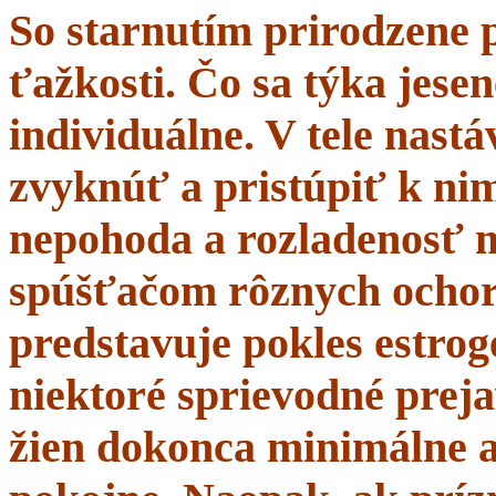
So starnutím prirodzene 
ťažkosti. Čo sa týka jesen
individuálne. V tele nastá
zvyknúť a pristúpiť k nim
nepohoda a rozladenosť 
spúšťačom rôznych ochor
predstavuje pokles estrogé
niektoré sprievodné prej
žien dokonca minimálne a