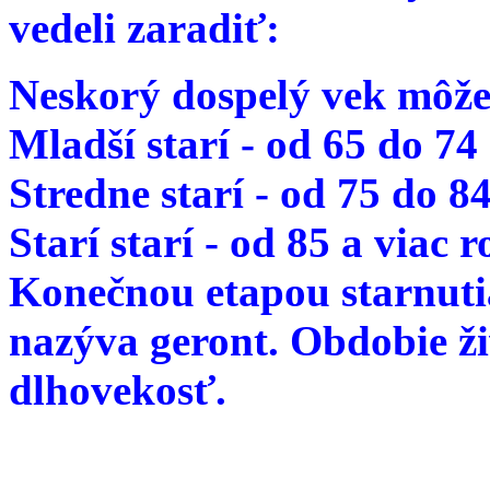
vedeli zaradiť:
Neskorý dospelý vek môže
Mladší starí - od 65 do 74
Stredne starí - od 75 do 8
Starí starí - od 85 a viac 
Konečnou etapou starnutia
nazýva geront. Obdobie ž
dlhovekosť.