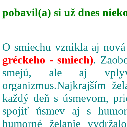
pobavil(a) si už dnes niek
O smiechu vznikla aj nová
gréckeho - smiech)
. Zaobe
smejú, ale aj vpl
organizmus.Najkrajším že
každý deň s úsmevom, pri
spojiť úsmev aj s humo
humorné želanie vydržalo