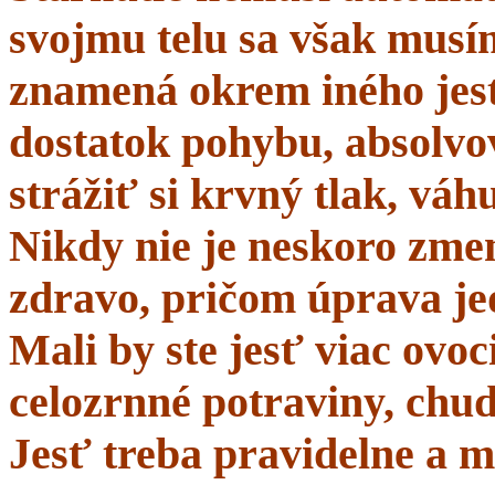
svojmu telu sa však musí
znamená okrem iného jes
dostatok pohybu, absolvo
strážiť si krvný tlak, váhu
Nikdy nie je neskoro zmen
zdravo, pričom úprava je
Mali by ste jesť viac ovo
celozrnné potraviny, chud
Jesť treba pravidelne a m