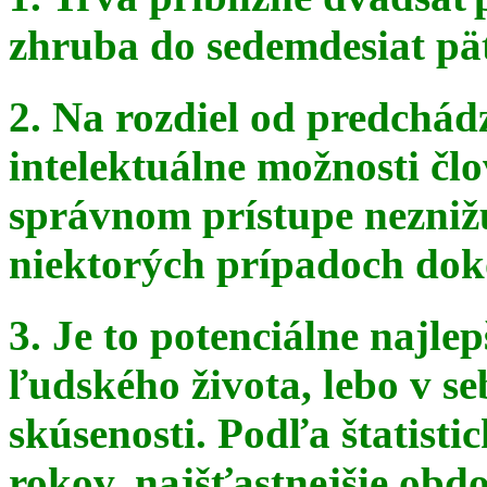
zhruba do sedemdesiat pä
2. Na rozdiel od predchádz
intelektuálne možnosti čl
správnom
prístupe nezniž
niektorých prípadoch doko
3. Je to potenciálne najle
ľudského života, lebo v seb
skúsenosti. Podľa štatist
rokov, najšťastnejšie obdo