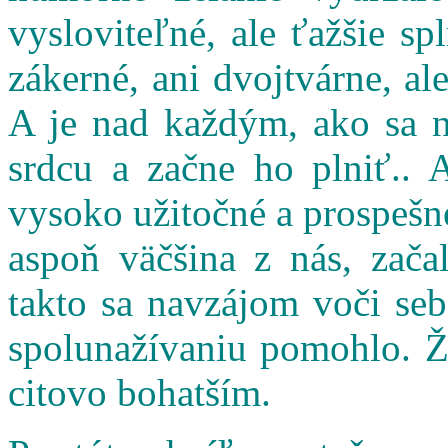
vysloviteľné, ale ťažšie s
zákerné, ani dvojtvárne, al
A je nad každým, ako sa n
srdcu a začne ho plniť.. 
vysoko užitočné a prospešné
aspoň väčšina z nás, zač
takto sa navzájom voči seb
spolunažívaniu pomohlo. Ži
citovo bohatším.