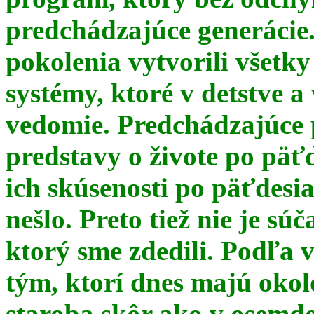
predchádzajúce generácie
pokolenia vytvorili všetky
systémy, ktoré v detstve a
vedomie. Predchádzajúce 
predstavy o živote po päť
ich skúsenosti po päťdesia
nešlo. Preto tiež nie je s
ktorý sme zdedili. Podľa 
tým, ktorí dnes majú okol
staroba skôr ako v osemde