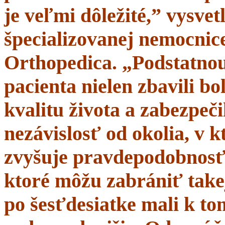
je veľmi dôležité,” vysve
špecializovanej nemocnice
Orthopedica. „Podstatnou
pacienta nielen zbavili bol
kvalitu života a zabezpeči
nezávislosť od okolia, v 
zvyšuje pravdepodobnosť 
ktoré môžu zabrániť takej
po šesťdesiatke mali k t