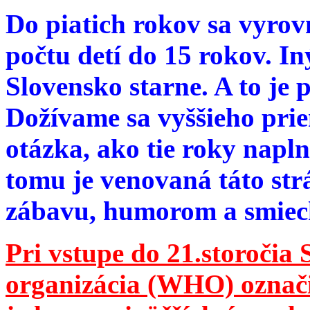
Do piatich rokov sa vyrov
počtu detí do 15 rokov. I
Slovensko starne. A to je 
Dožívame sa vyššieho pri
otázka, ako tie roky napln
tomu je venovaná táto str
zábavu, humorom a smie
Pri vstupe do 21.storočia
organizácia (WHO) označila