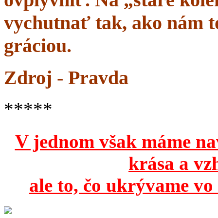
vychutnať tak, ako nám to
gráciou.
Zdroj - Pravda
*****
V jednom však máme na
krása a vz
ale to, čo ukrývame vo