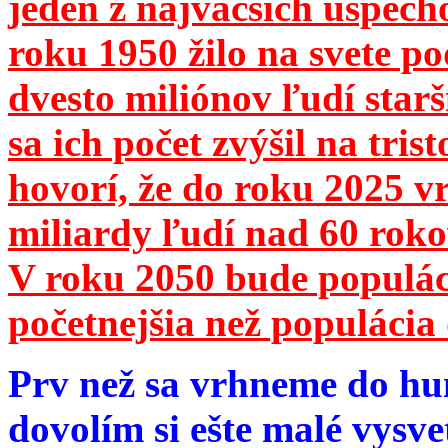
jeden z najväčších úspech
roku 1950 žilo na svete 
dvesto miliónov ľudí star
sa ich počet zvýšil na tri
hovorí, že do roku 2025 vr
miliardy ľudí nad 60 roko
V roku 2050 bude populá
početnejšia než populácia 
Prv než sa vrhneme do hu
dovolím si ešte malé vysve