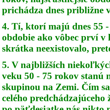
prichádza dnes približne v
4. Tí, ktorí majú dnes 55 
obdobie ako vôbec prví v 
skrátka
neexistovalo, pret
5. V najbližších niekoľký
veku 50 - 75 rokov stanú
skupinou na
Zemi. Čím sa 
celého predchádzajúceho ž
po päťdesiatke
nás nikto 