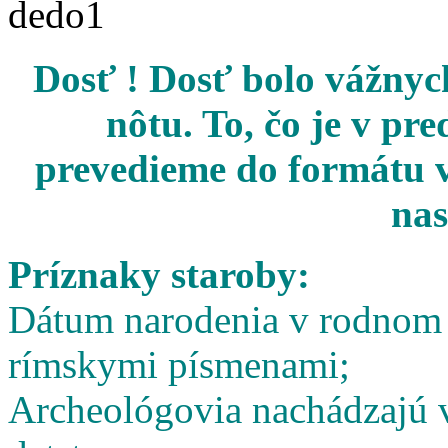
Dosť ! Dosť bolo vážnych
nôtu. To, čo je v pr
prevedieme do formátu v
nas
Príznaky staroby:
Dátum narodenia v rodnom l
rímskymi písmenami;
Archeológovia nachádzajú v 