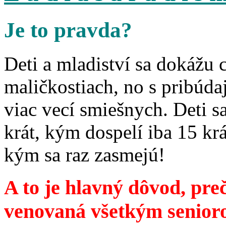
Je to pravda?
Deti a mladiství sa dokážu 
maličkostiach, no s pribúd
viac vecí smiešnych. Deti 
krát, kým dospelí iba 15 krá
kým sa raz zasmejú!
A to je hlavný dôvod, preč
venovaná všetkým senior