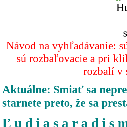
Návod na vyhľadávanie: sú
sú rozbaľovacie a pri kl
rozbalí v
Aktuálne: Smiať sa nepres
starnete preto, že sa pres
Ľ u d i a s a r a d i s m