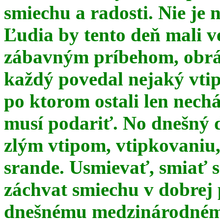
smiechu a radosti. Nie je 
Ľudia by tento deň mali 
zábavným príbehom, obrá
každý povedal nejaký vtip
po ktorom ostali len nechá
musí podariť. No dnešný 
zlým vtipom, vtipkovaniu
srande. Usmievať, smiať s
záchvat smiechu v dobrej p
dnešnému medzinárodnému