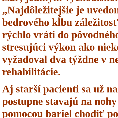
„Najdôležitejšie je uvedom
bedrového kĺbu záležitosť
rýchlo vráti do pôvodného 
stresujúci výkon ako niek
vyžadoval dva týždne v n
rehabilitácie.
Aj starší pacienti sa už 
postupne stavajú na nohy 
pomocou bariel chodiť po 