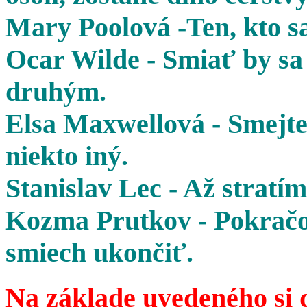
Mary Poolová -Ten, kto sa
Ocar Wilde - Smiať by sa 
druhým.
Elsa Maxwellová - Smejte 
niekto iný.
Stanislav Lec - Až stratím
Kozma Prutkov - Pokračov
smiech ukončiť.
Na základe uvedeného si 