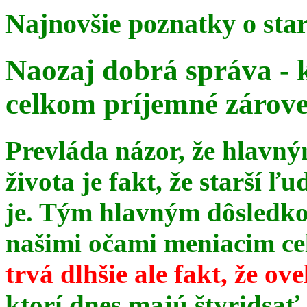
Najnovšie poznatky o sta
Naozaj dobrá správa - 
celkom príjemné zárov
Prevláda názor, že hlavn
života je fakt, že starší ľu
je. Tým hlavným dôsledk
našimi očami meniacim celé
trvá dlhšie ale fakt, že ov
ktorí dnes majú štyridsať