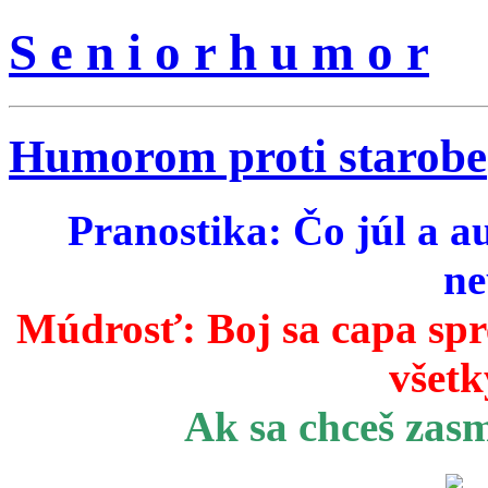
S e n i o r h u m o r
Humorom proti starobe
Pranostika: Čo júl a a
ne
Múdrosť:
Boj sa capa sp
všetk
Ak sa chceš zas