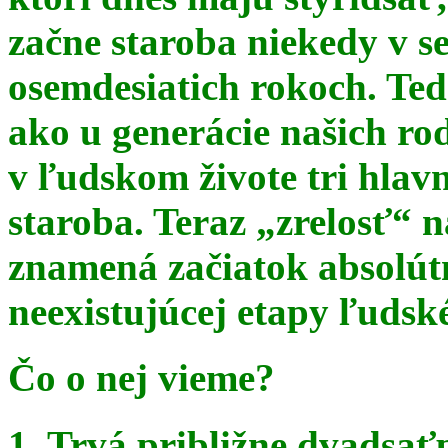
začne staroba niekedy v s
osemdesiatich rokoch. Te
ako u generácie našich ro
v ľudskom živote tri hlav
staroba. Teraz
„zrelosť“ n
znamená začiatok absolút
neexistujúcej etapy ľudsk
Čo o nej vieme?
1. Trvá približne dvadsať