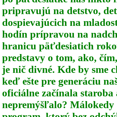
pripravujú na detstvo, det
dospievajúcich na mlados
hodín prípravou na nadchá
hranicu päťdesiatich ro
predstavy o tom, ako, čím,
je nič divné. Kde by sme c
keď ešte pre generáciu na
oficiálne začínala starob
nepremýšľalo? Málokedy s
program, ktorý bez odchý