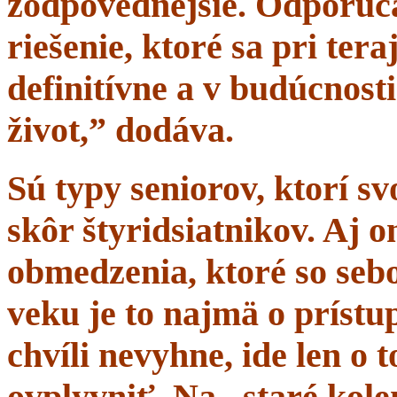
zodpovednejšie. Odporúč
riešenie, ktoré sa pri tera
definitívne a v budúcnost
život,” dodáva.
Sú typy seniorov, ktorí s
skôr štyridsiatnikov. Aj 
obmedzenia, ktoré so sebo
veku je to najmä o prístup
chvíli nevyhne, ide len o
ovplyvniť. Na „staré kole