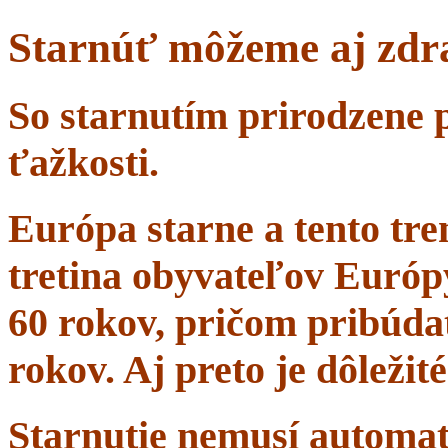
Starnúť môžeme aj zdr
So starnutím prirodzene 
ťažkosti.
Európa starne a tento tr
tretina obyvateľov Európ
60 rokov, pričom pribúdať
rokov. Aj preto je dôležit
Starnutie nemusí automa