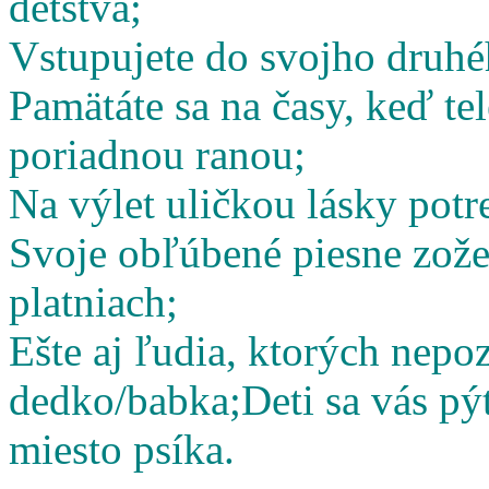
detstva;
Vstupujete do svojho druhé
Pamätáte sa na časy, keď te
poriadnou ranou;
Na výlet uličkou lásky potr
Svoje obľúbené piesne zož
platniach;
Ešte aj ľudia, ktorých nepoz
dedko/babka;
Deti sa vás pý
miesto psíka.