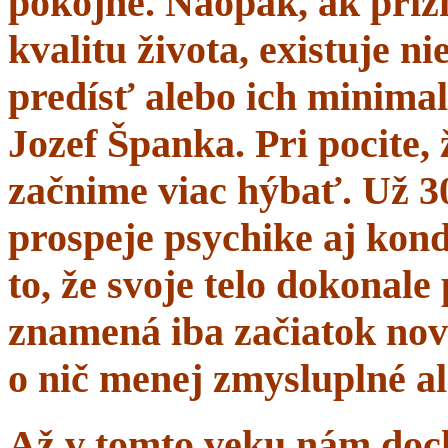
pokojne. Naopak, ak prí
kvalitu života, existuje n
predísť alebo ich minima
Jozef Španka. Pri pocite, 
začnime viac hýbať. Už 
prospeje psychike aj kond
to, že svoje telo dokonal
znamená iba začiatok nov
o nič menej zmysluplné a
Až v tomto veku nám dochá