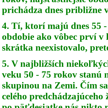
prichádza dnes približne v
4. Tí, ktorí majú dnes 55 
obdobie ako vôbec prví v 
skrátka
neexistovalo, pret
5. V najbližších niekoľký
veku 50 - 75 rokov stanú
skupinou na
Zemi. Čím sa 
celého predchádzajúceho ž
po päťdesiatke
nás nikto 