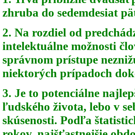
zhruba do sedemdesiat pä
2. Na rozdiel od predchádz
intelektuálne možnosti čl
správnom
prístupe nezniž
niektorých prípadoch doko
3. Je to potenciálne najle
ľudského života, lebo v seb
skúsenosti. Podľa štatist
rokov, najšťastnejšie obdo