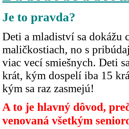
Je to pravda?
Deti a mladiství sa dokážu 
maličkostiach, no s pribúd
viac vecí smiešnych. Deti 
krát, kým dospelí iba 15 krá
kým sa raz zasmejú!
A to je hlavný dôvod, preč
venovaná všetkým senior