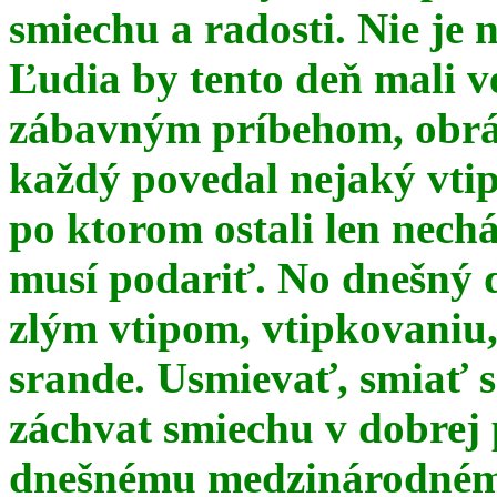
smiechu a radosti. Nie je 
Ľudia by tento deň mali 
zábavným príbehom, obrá
každý povedal nejaký vtip
po ktorom ostali len nechá
musí podariť. No dnešný 
zlým vtipom, vtipkovaniu
srande. Usmievať, smiať s
záchvat smiechu v dobrej p
dnešnému medzinárodnému