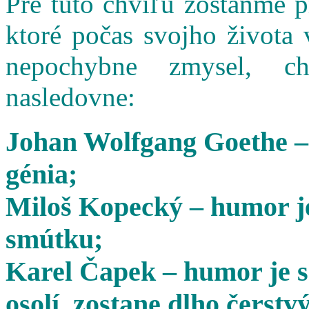
Pre túto chvíľu zostaňme 
ktoré počas svojho života 
nepochybne zmysel, cha
nasledovne:
Johan Wolfgang Goethe –
génia;
Miloš Kopecký – humor je
smútku;
Karel Čapek – humor je s
osolí, zostane dlho čerstvý