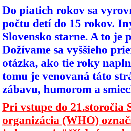
Do piatich rokov sa vyrov
počtu detí do 15 rokov. I
Slovensko starne. A to je 
Dožívame sa vyššieho pri
otázka, ako tie roky napln
tomu je venovaná táto str
zábavu, humorom a smie
Pri vstupe do 21.storočia
organizácia (WHO) označila