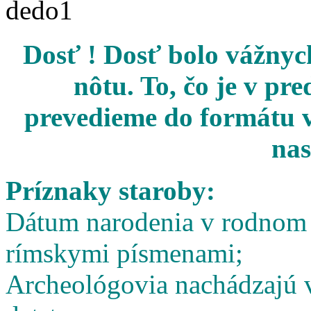
Dosť ! Dosť bolo vážnych
nôtu. To, čo je v pr
prevedieme do formátu v
nas
Príznaky staroby:
Dátum narodenia v rodnom l
rímskymi písmenami;
Archeológovia nachádzajú v 