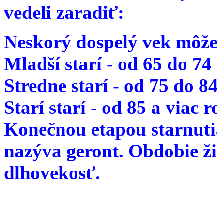
vedeli zaradiť:
Neskorý dospelý vek môže
Mladší starí - od 65 do 74
Stredne starí - od 75 do 8
Starí starí - od 85 a viac 
Konečnou etapou starnutia
nazýva geront. Obdobie ž
dlhovekosť.