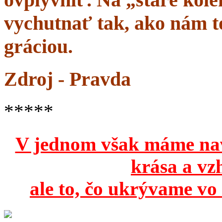
vychutnať tak, ako nám to
gráciou.
Zdroj - Pravda
*****
V jednom však máme na
krása a vz
ale to, čo ukrývame vo