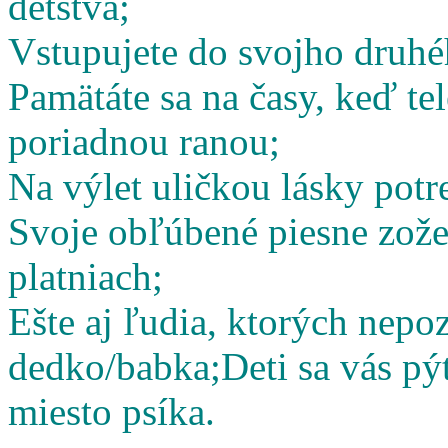
detstva;
Vstupujete do svojho druhé
Pamätáte sa na časy, keď te
poriadnou ranou;
Na výlet uličkou lásky potr
Svoje obľúbené piesne zož
platniach;
Ešte aj ľudia, ktorých nepoz
dedko/babka;
Deti sa vás pý
miesto psíka.