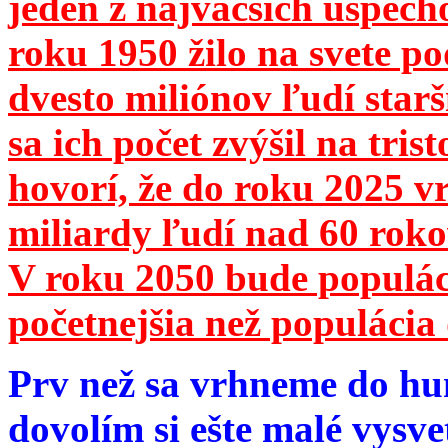
jeden z najväčších úspech
roku 1950 žilo na svete 
dvesto miliónov ľudí star
sa ich počet zvýšil na tri
hovorí, že do roku 2025 vr
miliardy ľudí nad 60 roko
V roku 2050 bude populá
početnejšia než populácia 
Prv než sa vrhneme do hu
dovolím si ešte malé vysve