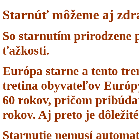
Starnúť môžeme aj zdr
So starnutím prirodzene 
ťažkosti.
Európa starne a tento tr
tretina obyvateľov Európ
60 rokov, pričom pribúdať
rokov. Aj preto je dôležit
Starnutie nemusí automa