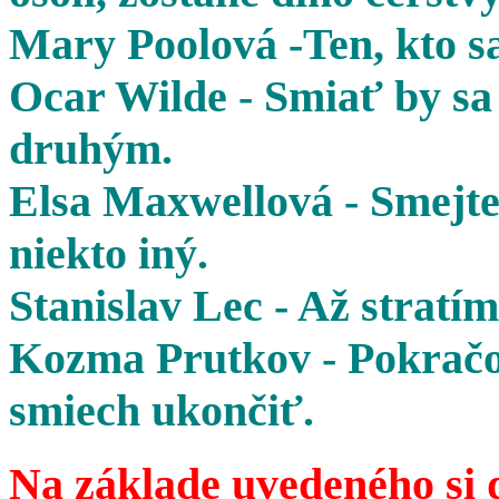
Mary Poolová -Ten, kto sa
Ocar Wilde - Smiať by sa 
druhým.
Elsa Maxwellová - Smejte 
niekto iný.
Stanislav Lec - Až stratím
Kozma Prutkov - Pokračov
smiech ukončiť.
Na základe uvedeného si 