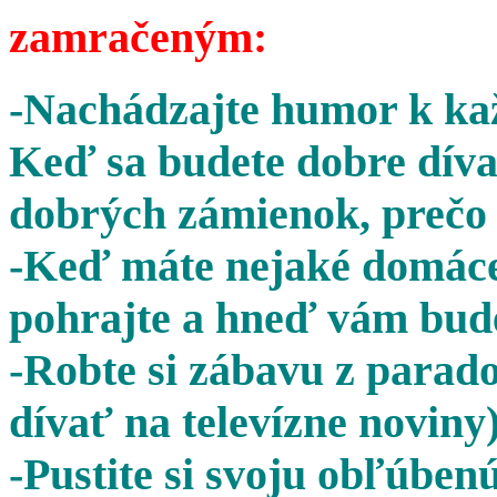
zamračeným:
-Nachádzajte humor k kaž
Keď sa budete dobre díva
dobrých zámienok, prečo 
-Keď máte nejaké domáce 
pohrajte a hneď vám bude
-Robte si zábavu z parado
dívať na televízne noviny)
-Pustite si svoju obľúben