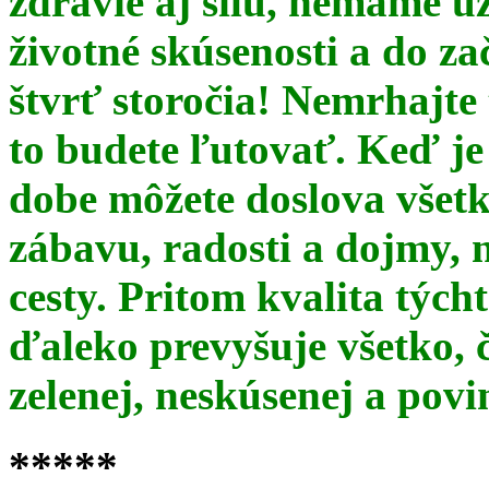
zdravie aj silu, nemáme u
životné skúsenosti a do za
štvrť storočia! Nemrhajt
to budete ľutovať. Keď je
dobe môžete doslova všet
zábavu, radosti a dojmy, 
cesty. Pritom kvalita týc
ďaleko prevyšuje všetko, 
zelenej, neskúsenej a pov
*****