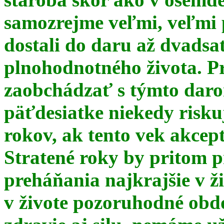
samozrejme veľmi, veľmi
dostali do daru až dvadsa
plnohodnotného života. Pr
zaobchádzať s týmto daro
päťdesiatke niekedy risku
rokov, ak tento vek akce
Stratené roky by pritom p
preháňania najkrajšie v ž
v živote pozoruhodné obd