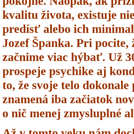
pokojne. Naopak, ak prí
kvalitu života, existuje n
predísť alebo ich minima
Jozef Španka. Pri pocite, 
začnime viac hýbať. Už 
prospeje psychike aj kond
to, že svoje telo dokonal
znamená iba začiatok nov
o nič menej zmysluplné a
Až v tomto veku nám dochá