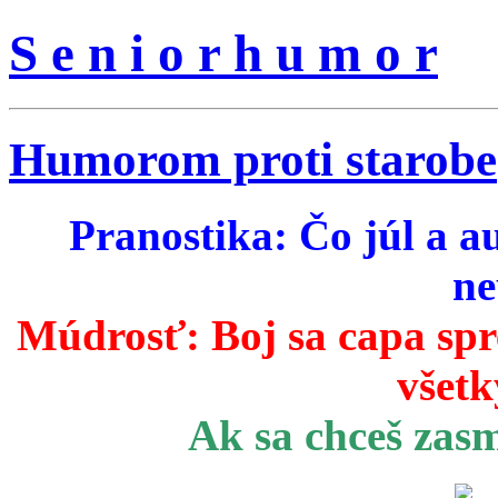
S e n i o r h u m o r
Humorom proti starobe
Pranostika: Čo júl a a
ne
Múdrosť:
Boj sa capa sp
všetk
Ak sa chceš zas