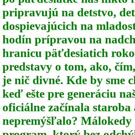
pripravujú na detstvo, det
dospievajúcich na mlados
hodín prípravou na nadchá
hranicu päťdesiatich ro
predstavy o tom, ako, čím,
je nič divné. Kde by sme c
keď ešte pre generáciu na
oficiálne začínala starob
nepremýšľalo? Málokedy s
program, ktorý bez odchý