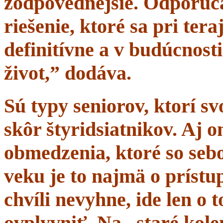
zodpovednejšie. Odporúč
riešenie, ktoré sa pri tera
definitívne a v budúcnost
život,” dodáva.
Sú typy seniorov, ktorí s
skôr štyridsiatnikov. Aj 
obmedzenia, ktoré so sebo
veku je to najmä o prístup
chvíli nevyhne, ide len o
ovplyvniť. Na „staré kole