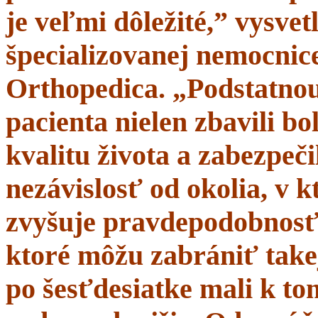
je veľmi dôležité,” vysve
špecializovanej nemocnice
Orthopedica. „Podstatnou
pacienta nielen zbavili bol
kvalitu života a zabezpeči
nezávislosť od okolia, v 
zvyšuje pravdepodobnosť 
ktoré môžu zabrániť takej
po šesťdesiatke mali k t