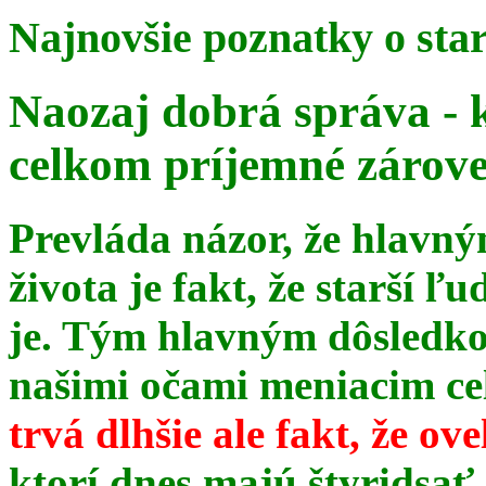
Najnovšie poznatky o sta
Naozaj dobrá správa - 
celkom príjemné zárov
Prevláda názor, že hlavn
života je fakt, že starší ľu
je. Tým hlavným dôsledk
našimi očami meniacim celé
trvá dlhšie ale fakt, že ov
ktorí dnes majú štyridsať