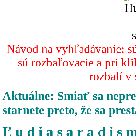
Návod na vyhľadávanie: sú
sú rozbaľovacie a pri kl
rozbalí v
Aktuálne: Smiať sa nepres
starnete preto, že sa pres
Ľ u d i a s a r a d i s m