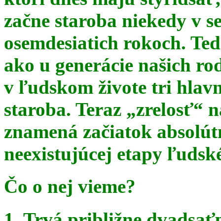
začne staroba niekedy v s
osemdesiatich rokoch. Te
ako u generácie našich ro
v ľudskom živote tri hlav
staroba. Teraz
„zrelosť“ n
znamená začiatok absolút
neexistujúcej etapy ľudsk
Čo o nej vieme?
1. Trvá približne dvadsať