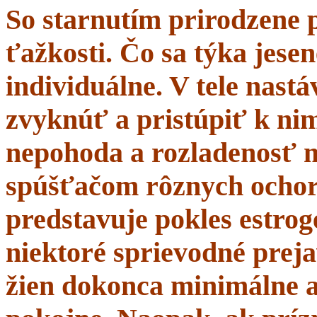
So starnutím prirodzene 
ťažkosti. Čo sa týka jesen
individuálne. V tele nastá
zvyknúť a pristúpiť k nim
nepohoda a rozladenosť 
spúšťačom rôznych ochor
predstavuje pokles estrogé
niektoré sprievodné prej
žien dokonca minimálne a