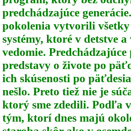
predchádzajúce generácie
pokolenia vytvorili všetky
systémy, ktoré v detstve a
vedomie. Predchádzajúce 
predstavy o živote po päť
ich skúsenosti po päťdesia
nešlo. Preto tiež nie je s
ktorý sme zdedili. Podľa 
tým, ktorí dnes majú okol
staroba skôr ako v osemde