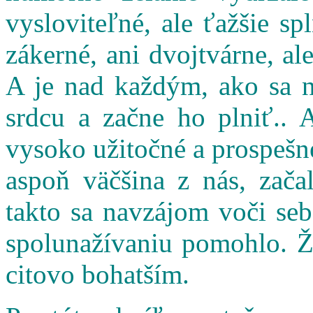
vysloviteľné, ale ťažšie s
zákerné, ani dvojtvárne, al
A je nad každým, ako sa n
srdcu a začne ho plniť.. 
vysoko užitočné a prospešné
aspoň väčšina z nás, zač
takto sa navzájom voči seb
spolunažívaniu pomohlo. Ži
citovo bohatším.