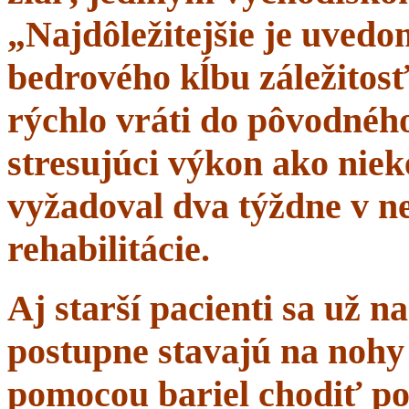
„Najdôležitejšie je uvedom
bedrového kĺbu záležitosť
rýchlo vráti do pôvodného 
stresujúci výkon ako niek
vyžadoval dva týždne v n
rehabilitácie.
Aj starší pacienti sa už 
postupne stavajú na nohy 
pomocou bariel chodiť po 