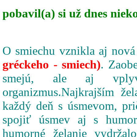
pobavil(a) si už dnes niek
O smiechu vznikla aj nová
gréckeho - smiech)
. Zaobe
smejú, ale aj vpl
organizmus.Najkrajším že
každý deň s úsmevom, pri
spojiť úsmev aj s humo
humorné želanie vydržalo