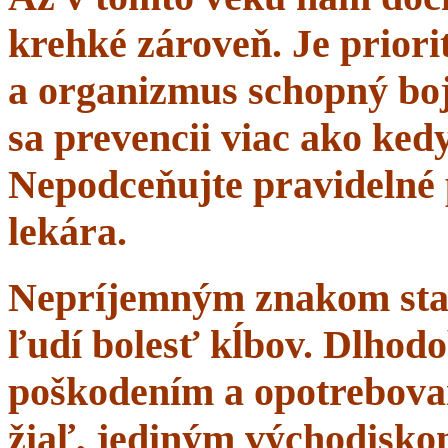
krehké zároveň. Je priorit
a organizmus schopný boj
sa prevencii viac ako ke
Nepodceňujte pravidelné 
lekára.
Nepríjemným znakom starn
ľudí bolesť kĺbov. Dlhodo
poškodením a opotrebova
žiaľ, jediným východisko