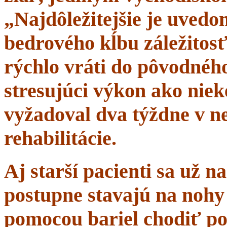
„Najdôležitejšie je uvedom
bedrového kĺbu záležitosť
rýchlo vráti do pôvodného 
stresujúci výkon ako niek
vyžadoval dva týždne v n
rehabilitácie.
Aj starší pacienti sa už 
postupne stavajú na nohy 
pomocou bariel chodiť po 