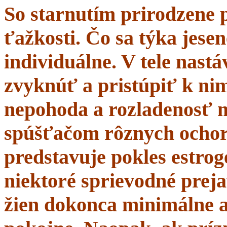
So starnutím prirodzene 
ťažkosti. Čo sa týka jesen
individuálne. V tele nastá
zvyknúť a pristúpiť k nim
nepohoda a rozladenosť 
spúšťačom rôznych ochor
predstavuje pokles estrogé
niektoré sprievodné prej
žien dokonca minimálne a