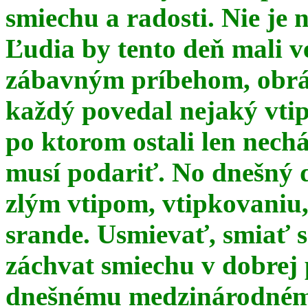
smiechu a radosti. Nie je 
Ľudia by tento deň mali 
zábavným príbehom, obrá
každý povedal nejaký vtip
po ktorom ostali len nechá
musí podariť. No dnešný 
zlým vtipom, vtipkovaniu
srande. Usmievať, smiať s
záchvat smiechu v dobrej p
dnešnému medzinárodnému