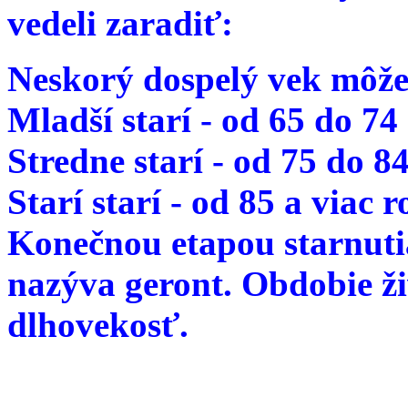
vedeli zaradiť:
Neskorý dospelý vek môže
Mladší starí - od 65 do 74
Stredne starí - od 75 do 8
Starí starí - od 85 a viac 
Konečnou etapou starnutia
nazýva geront. Obdobie ž
dlhovekosť.