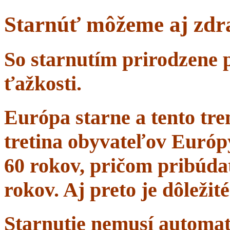
Starnúť môžeme aj zdr
So starnutím prirodzene 
ťažkosti.
Európa starne a tento tr
tretina obyvateľov Európ
60 rokov, pričom pribúdať
rokov. Aj preto je dôležit
Starnutie nemusí automa