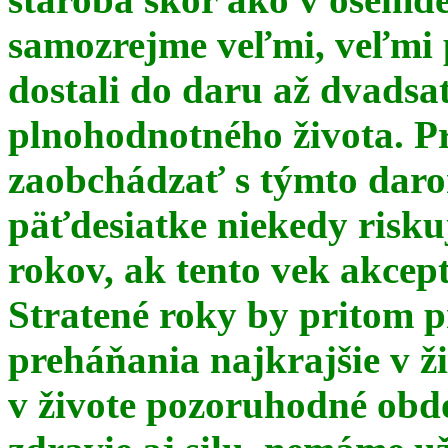
samozrejme veľmi, veľmi
dostali do daru až dvadsa
plnohodnotného života. Pr
zaobchádzať s týmto daro
päťdesiatke niekedy risku
rokov, ak tento vek akce
Stratené roky by pritom p
preháňania najkrajšie v ž
v živote pozoruhodné obd