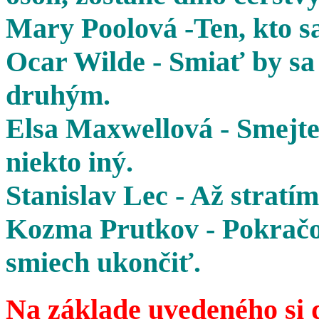
Mary Poolová -Ten, kto sa
Ocar Wilde - Smiať by sa 
druhým.
Elsa Maxwellová - Smejte 
niekto iný.
Stanislav Lec - Až stratím
Kozma Prutkov - Pokračov
smiech ukončiť.
Na základe uvedeného si 