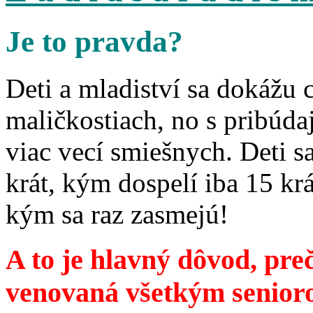
Je to pravda?
Deti a mladiství sa dokážu 
maličkostiach, no s pribúd
viac vecí smiešnych. Deti 
krát, kým dospelí iba 15 krá
kým sa raz zasmejú!
A to je hlavný dôvod, preč
venovaná všetkým senior