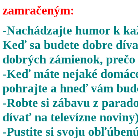
zamračeným:
-Nachádzajte humor k kaž
Keď sa budete dobre díva
dobrých zámienok, prečo 
-Keď máte nejaké domáce 
pohrajte a hneď vám bude
-Robte si zábavu z parado
dívať na televízne noviny)
-Pustite si svoju obľúben