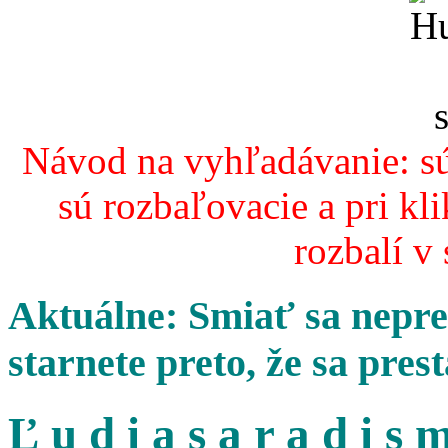
Návod na vyhľadávanie: sú
sú rozbaľovacie a pri kl
rozbalí v
Aktuálne: Smiať sa nepres
starnete preto, že sa pres
Ľ u d i a s a r a d i s m