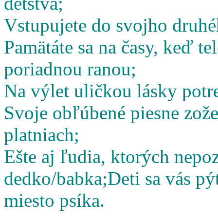
detstva;
Vstupujete do svojho druhé
Pamätáte sa na časy, keď te
poriadnou ranou;
Na výlet uličkou lásky potr
Svoje obľúbené piesne zož
platniach;
Ešte aj ľudia, ktorých nepoz
dedko/babka;
Deti sa vás pý
miesto psíka.