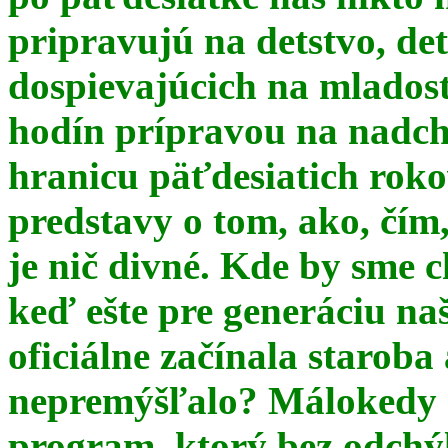
pripravujú na detstvo, det
dospievajúcich na mlados
hodín prípravou na nadchá
hranicu päťdesiatich ro
predstavy o tom, ako, čím,
je nič divné. Kde by sme c
keď ešte pre generáciu na
oficiálne začínala starob
nepremýšľalo? Málokedy s
program, ktorý bez odchý