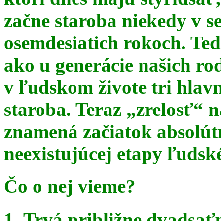
začne staroba niekedy v s
osemdesiatich rokoch. Te
ako u generácie našich ro
v ľudskom živote tri hlav
staroba. Teraz
„zrelosť“ n
znamená začiatok absolút
neexistujúcej etapy ľudsk
Čo o nej vieme?
1. Trvá približne dvadsať