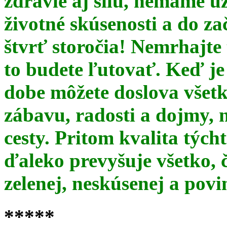
zdravie aj silu, nemáme u
životné skúsenosti a do za
štvrť storočia! Nemrhajt
to budete ľutovať. Keď je
dobe môžete doslova všet
zábavu, radosti a dojmy, 
cesty. Pritom kvalita týc
ďaleko prevyšuje všetko, 
zelenej, neskúsenej a pov
*****