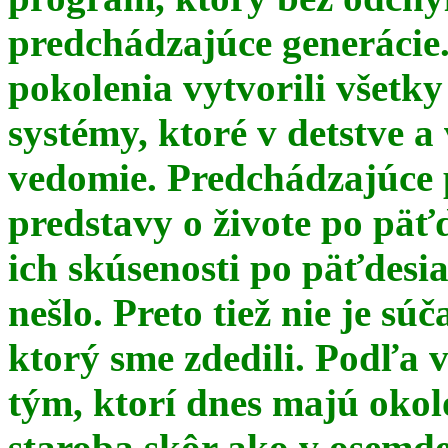
predchádzajúce generácie
pokolenia vytvorili všetky
systémy, ktoré v detstve a
vedomie. Predchádzajúce 
predstavy o živote po päť
ich skúsenosti po päťdesia
nešlo. Preto tiež nie je s
ktorý sme zdedili. Podľa 
tým, ktorí dnes majú okol
staroba skôr ako v osemde