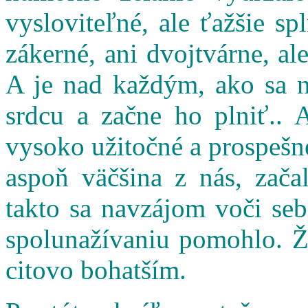
vysloviteľné, ale ťažšie s
zákerné, ani dvojtvárne, al
A je nad každým, ako sa n
srdcu a začne ho plniť.. 
vysoko užitočné a prospešné
aspoň väčšina z nás, zač
takto sa navzájom voči seb
spolunažívaniu pomohlo. Ži
citovo bohatším.