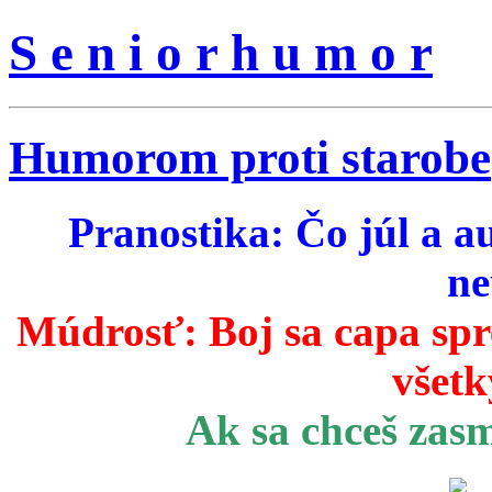
S e n i o r h u m o r
Humorom proti starobe
Pranostika: Čo júl a a
ne
Múdrosť:
Boj sa capa sp
všetk
Ak sa chceš zas