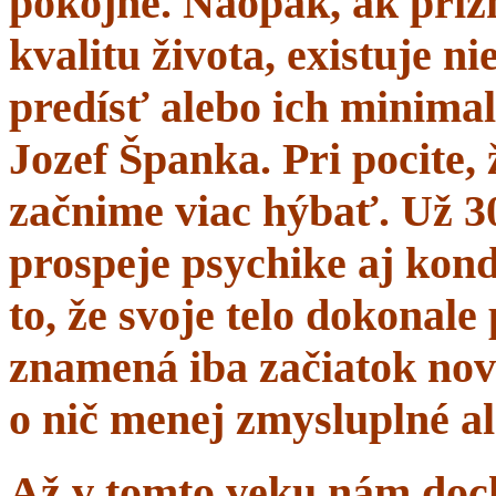
pokojne. Naopak, ak prí
kvalitu života, existuje n
predísť alebo ich minima
Jozef Španka. Pri pocite, 
začnime viac hýbať. Už 
prospeje psychike aj kond
to, že svoje telo dokonal
znamená iba začiatok nov
o nič menej zmysluplné a
Až v tomto veku nám dochá