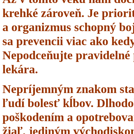
krehké zároveň. Je priorit
a organizmus schopný boj
sa prevencii viac ako ke
Nepodceňujte pravidelné 
lekára.
Nepríjemným znakom starn
ľudí bolesť kĺbov. Dlhodo
poškodením a opotrebova
žiaľ, jediným východisko