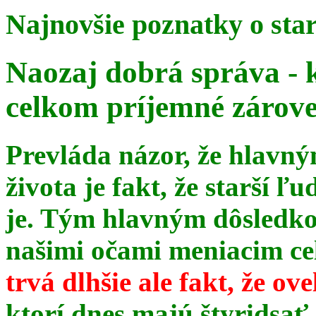
Najnovšie poznatky o sta
Naozaj dobrá správa - 
celkom príjemné zárov
Prevláda názor, že hlavn
života je fakt, že starší ľu
je. Tým hlavným dôsledk
našimi očami meniacim celé
trvá dlhšie ale fakt, že ov
ktorí dnes majú štyridsať