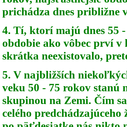
prichádza dnes približne v
4. Tí, ktorí majú dnes 55 
obdobie ako vôbec prví v 
skrátka
neexistovalo, pret
5. V najbližších niekoľký
veku 50 - 75 rokov stanú
skupinou na
Zemi. Čím sa 
celého predchádzajúceho ž
po päťdesiatke
nás nikto 