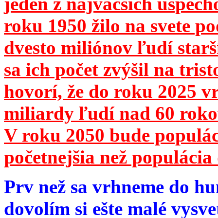
jeden z najväčších úspech
roku 1950 žilo na svete 
dvesto miliónov ľudí star
sa ich počet zvýšil na tri
hovorí, že do roku 2025 vr
miliardy ľudí nad 60 roko
V roku 2050 bude populá
početnejšia než populácia 
Prv než sa vrhneme do hu
dovolím si ešte malé vysve