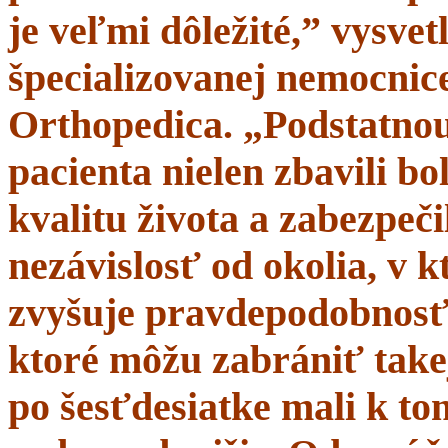
je veľmi dôležité,” vysve
špecializovanej nemocnice
Orthopedica. „Podstatnou
pacienta nielen zbavili bol
kvalitu života a zabezpeči
nezávislosť od okolia, v 
zvyšuje pravdepodobnosť 
ktoré môžu zabrániť takej
po šesťdesiatke mali k t