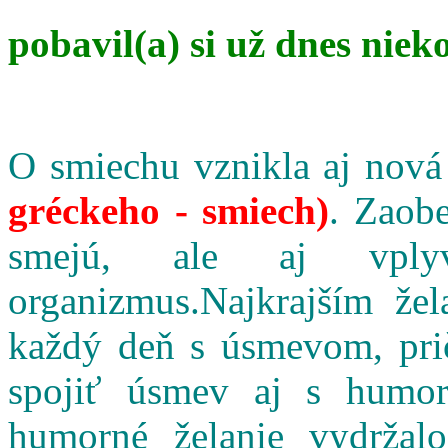
pobavil(a) si už dnes niek
O smiechu vznikla aj nová
gréckeho - smiech)
. Zaobe
smejú, ale aj vpl
organizmus.Najkrajším že
každý deň s úsmevom, pri
spojiť úsmev aj s humo
humorné želanie vydržalo