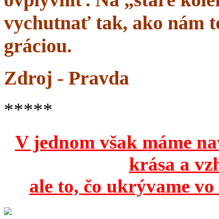
vychutnať tak, ako nám to
gráciou.
Zdroj - Pravda
*****
V jednom však máme na
krása a vz
ale to, čo ukrývame vo