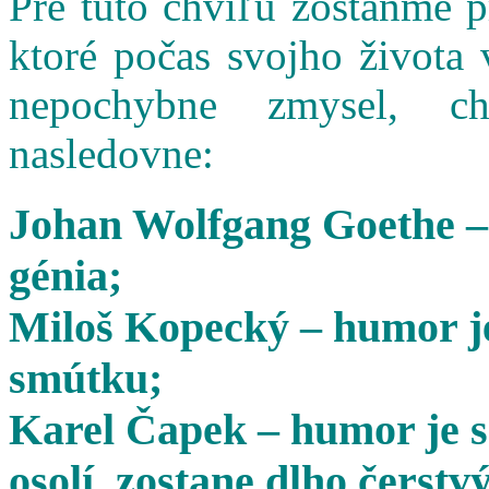
Pre túto chvíľu zostaňme 
ktoré počas svojho života 
nepochybne zmysel, cha
nasledovne:
Johan Wolfgang Goethe –
génia;
Miloš Kopecký – humor je
smútku;
Karel Čapek – humor je s
osolí, zostane dlho čerstvý