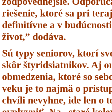
zodpovednejšie. Odporúč
riešenie, ktoré sa pri tera
definitívne a v budúcnost
život,” dodáva.
Sú typy seniorov, ktorí s
skôr štyridsiatnikov. Aj 
obmedzenia, ktoré so sebo
veku je to najmä o prístup
chvíli nevyhne, ide len o
ovplyvniť. Na „staré kole