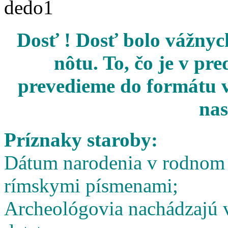
Dosť ! Dosť bolo vážnych
nôtu. To, čo je v pr
prevedieme do formátu v
nas
Príznaky staroby:
Dátum narodenia v rodnom l
rímskymi písmenami;
Archeológovia nachádzajú v 