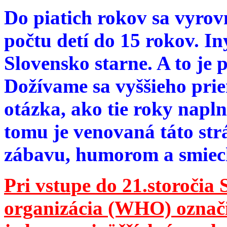
Do piatich rokov sa vyrov
počtu detí do 15 rokov. I
Slovensko starne. A to je 
Dožívame sa vyššieho pri
otázka, ako tie roky napln
tomu je venovaná táto str
zábavu, humorom a smie
Pri vstupe do 21.storočia
organizácia (WHO) označila