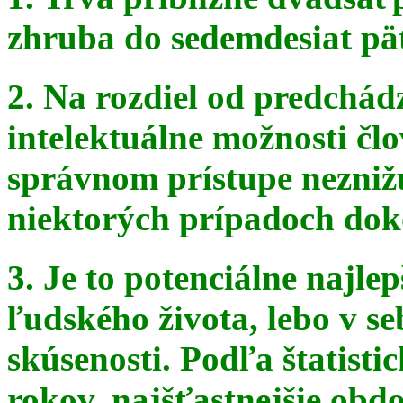
zhruba do sedemdesiat pä
2. Na rozdiel od predchádz
intelektuálne možnosti čl
správnom
prístupe nezniž
niektorých prípadoch doko
3. Je to potenciálne najle
ľudského života, lebo v seb
skúsenosti. Podľa štatist
rokov, najšťastnejšie obdo