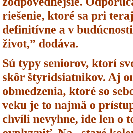
zodpovednejšie. Odporúč
riešenie, ktoré sa pri tera
definitívne a v budúcnost
život,” dodáva.
Sú typy seniorov, ktorí s
skôr štyridsiatnikov. Aj 
obmedzenia, ktoré so sebo
veku je to najmä o prístup
chvíli nevyhne, ide len o
ovplyvniť. Na „staré kole