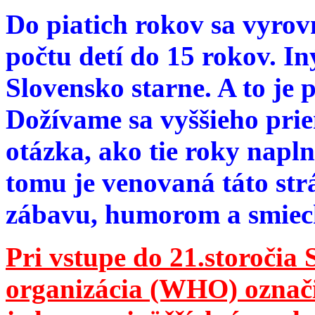
Do piatich rokov sa vyrov
počtu detí do 15 rokov. I
Slovensko starne. A to je 
Dožívame sa vyššieho pri
otázka, ako tie roky napln
tomu je venovaná táto str
zábavu, humorom a smie
Pri vstupe do 21.storočia
organizácia (WHO) označila