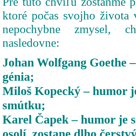
Pre túto chvíľu zostaňme 
ktoré počas svojho života 
nepochybne zmysel, cha
nasledovne:
Johan Wolfgang Goethe –
génia;
Miloš Kopecký – humor je
smútku;
Karel Čapek – humor je s
osolí, zostane dlho čerstvý