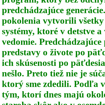
predchádzajúce generácie
pokolenia vytvorili všetky
systémy, ktoré v detstve a
vedomie. Predchádzajúce 
predstavy o živote po päť
ich skúsenosti po päťdesia
nešlo. Preto tiež nie je s
ktorý sme zdedili. Podľa 
tým, ktorí dnes majú okol
staroba skôr ako v osemde