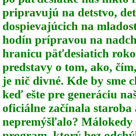
pripravujú na detstvo, det
dospievajúcich na mlados
hodín prípravou na nadchá
hranicu päťdesiatich ro
predstavy o tom, ako, čím,
je nič divné. Kde by sme c
keď ešte pre generáciu na
oficiálne začínala starob
nepremýšľalo? Málokedy s
program, ktorý bez odchý