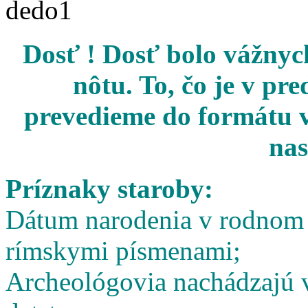
Dosť ! Dosť bolo vážnych
nôtu. To, čo je v pr
prevedieme do formátu v
nas
Príznaky staroby:
Dátum narodenia v rodnom l
rímskymi písmenami;
Archeológovia nachádzajú v 