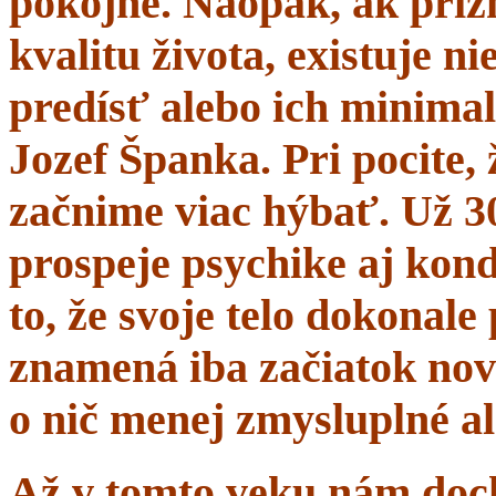
pokojne. Naopak, ak prí
kvalitu života, existuje n
predísť alebo ich minima
Jozef Španka. Pri pocite, 
začnime viac hýbať. Už 
prospeje psychike aj kond
to, že svoje telo dokonal
znamená iba začiatok nov
o nič menej zmysluplné a
Až v tomto veku nám dochá