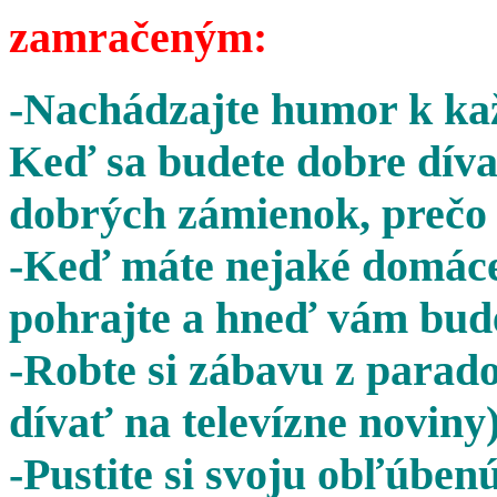
zamračeným:
-Nachádzajte humor k kaž
Keď sa budete dobre díva
dobrých zámienok, prečo 
-Keď máte nejaké domáce 
pohrajte a hneď vám bude
-Robte si zábavu z parado
dívať na televízne noviny)
-Pustite si svoju obľúben