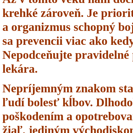
krehké zároveň. Je priorit
a organizmus schopný boj
sa prevencii viac ako ke
Nepodceňujte pravidelné 
lekára.
Nepríjemným znakom starn
ľudí bolesť kĺbov. Dlhodo
poškodením a opotrebova
žiaľ, jediným východisko