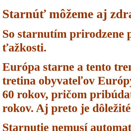
Starnúť môžeme aj zdr
So starnutím prirodzene 
ťažkosti.
Európa starne a tento tr
tretina obyvateľov Európ
60 rokov, pričom pribúdať
rokov. Aj preto je dôležit
Starnutie nemusí automa