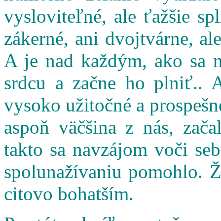
vysloviteľné, ale ťažšie s
zákerné, ani dvojtvárne, al
A je nad každým, ako sa n
srdcu a začne ho plniť.. 
vysoko užitočné a prospešné
aspoň väčšina z nás, zač
takto sa navzájom voči seb
spolunažívaniu pomohlo. Ži
citovo bohatším.