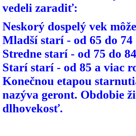
vedeli zaradiť:
Neskorý dospelý vek môže
Mladší starí - od 65 do 74
Stredne starí - od 75 do 8
Starí starí - od 85 a viac 
Konečnou etapou starnutia
nazýva geront. Obdobie ž
dlhovekosť.