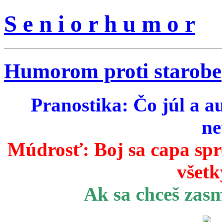
S e n i o r h u m o r
Humorom proti starobe
Pranostika: Čo júl a a
ne
Múdrosť:
Boj sa capa sp
všetk
Ak sa chceš zas