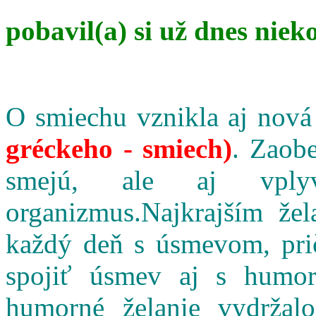
pobavil(a) si už dnes niek
O smiechu vznikla aj nová
gréckeho - smiech)
. Zaobe
smejú, ale aj vpl
organizmus.Najkrajším že
každý deň s úsmevom, pri
spojiť úsmev aj s humo
humorné želanie vydržalo