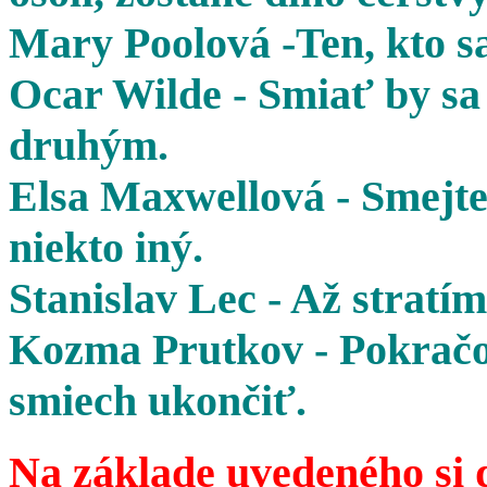
Mary Poolová -Ten, kto sa
Ocar Wilde - Smiať by sa 
druhým.
Elsa Maxwellová - Smejte 
niekto iný.
Stanislav Lec - Až stratím
Kozma Prutkov - Pokračov
smiech ukončiť.
Na základe uvedeného si 