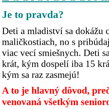
Je to pravda?
Deti a mladiství sa dokážu 
maličkostiach, no s pribúd
viac vecí smiešnych. Deti 
krát, kým dospelí iba 15 krá
kým sa raz zasmejú!
A to je hlavný dôvod, preč
venovaná všetkým senior