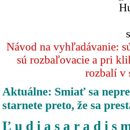
Návod na vyhľadávanie: sú
sú rozbaľovacie a pri kl
rozbalí v
Aktuálne: Smiať sa nepres
starnete preto, že sa pres
Ľ u d i a s a r a d i s m