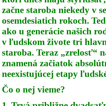
začne staroba niekedy v s
osemdesiatich rokoch. Te
ako u generácie našich ro
v ľudskom živote tri hlav
staroba. Teraz
„zrelosť“ n
znamená začiatok absolút
neexistujúcej etapy ľudsk
Čo o nej vieme?
1. Trvá približne dvadsať