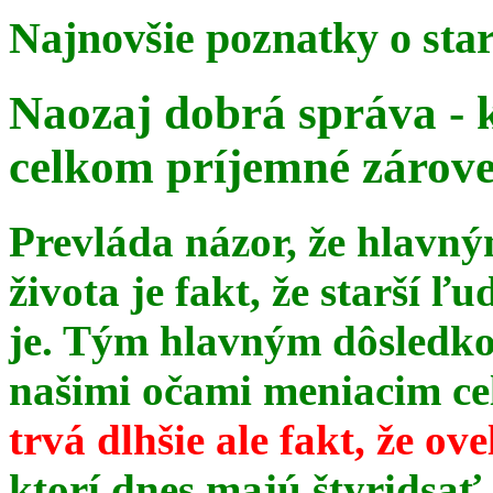
Najnovšie poznatky o sta
Naozaj dobrá správa - 
celkom príjemné zárov
Prevláda názor, že hlavn
života je fakt, že starší ľu
je. Tým hlavným dôsledk
našimi očami meniacim celé
trvá dlhšie ale fakt, že ov
ktorí dnes majú štyridsať