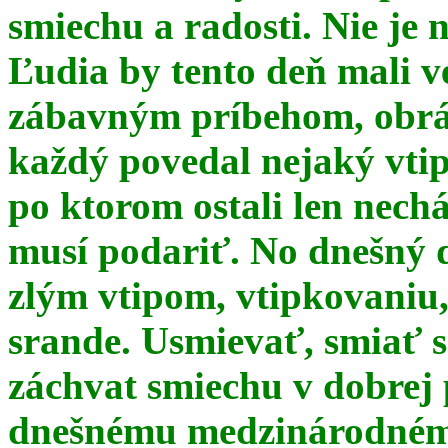
smiechu a radosti. Nie je 
Ľudia by tento deň mali 
zábavným príbehom, obrá
každý povedal nejaký vtip
po ktorom ostali len nechá
musí podariť. No dnešný 
zlým vtipom, vtipkovaniu
srande. Usmievať, smiať s
záchvat smiechu v dobrej p
dnešnému medzinárodnému