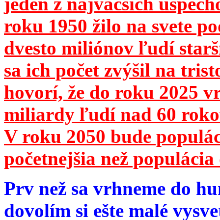
jeden z najväčších úspech
roku 1950 žilo na svete 
dvesto miliónov ľudí star
sa ich počet zvýšil na tri
hovorí, že do roku 2025 vr
miliardy ľudí nad 60 roko
V roku 2050 bude populá
početnejšia než populácia 
Prv než sa vrhneme do hu
dovolím si ešte malé vysve