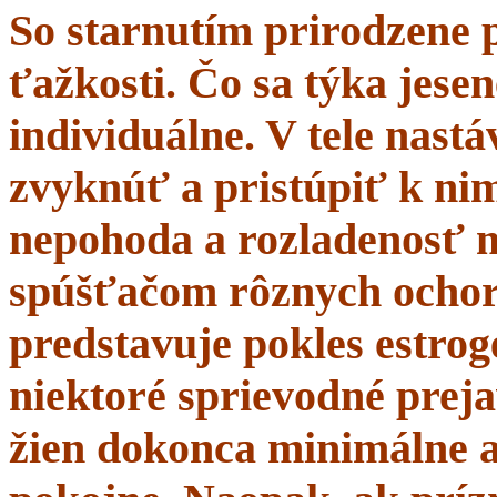
So starnutím prirodzene 
ťažkosti. Čo sa týka jesen
individuálne. V tele nastá
zvyknúť a pristúpiť k nim
nepohoda a rozladenosť 
spúšťačom rôznych ochor
predstavuje pokles estrogé
niektoré sprievodné prej
žien dokonca minimálne a