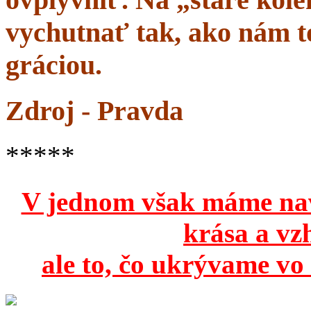
vychutnať tak, ako nám to
gráciou.
Zdroj - Pravda
*****
V jednom však máme na
krása a vz
ale to, čo ukrývame vo