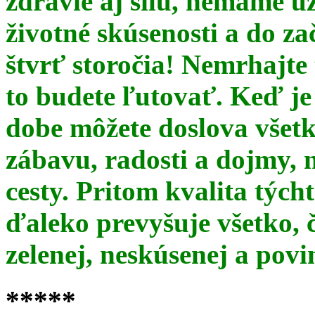
zdravie aj silu, nemáme u
životné skúsenosti a do za
štvrť storočia! Nemrhajt
to budete ľutovať. Keď je
dobe môžete doslova všet
zábavu, radosti a dojmy, 
cesty. Pritom kvalita týc
ďaleko prevyšuje všetko, 
zelenej, neskúsenej a pov
*****