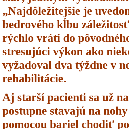
„Najdôležitejšie je uvedom
bedrového kĺbu záležitosť
rýchlo vráti do pôvodného 
stresujúci výkon ako niek
vyžadoval dva týždne v n
rehabilitácie.
Aj starší pacienti sa už 
postupne stavajú na nohy 
pomocou bariel chodiť po 