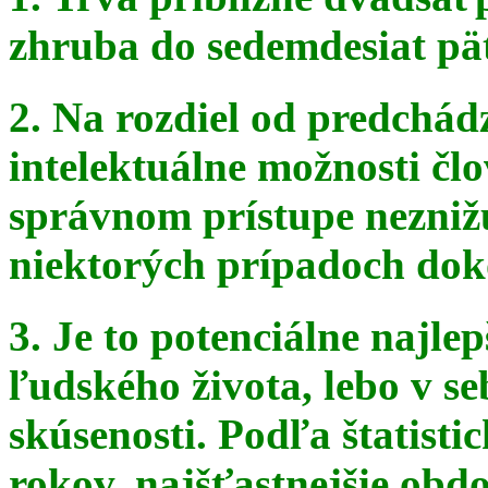
zhruba do sedemdesiat pä
2. Na rozdiel od predchádz
intelektuálne možnosti čl
správnom
prístupe nezniž
niektorých prípadoch doko
3. Je to potenciálne najle
ľudského života, lebo v seb
skúsenosti. Podľa štatist
rokov, najšťastnejšie obdo