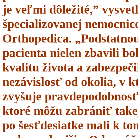
je veľmi dôležité,” vysve
špecializovanej nemocnice
Orthopedica. „Podstatnou
pacienta nielen zbavili bol
kvalitu života a zabezpeči
nezávislosť od okolia, v 
zvyšuje pravdepodobnosť 
ktoré môžu zabrániť takej
po šesťdesiatke mali k t