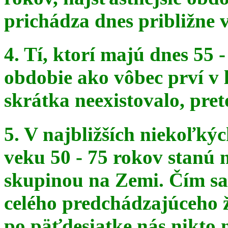
prichádza dnes približne v
4. Tí, ktorí majú dnes 55 
obdobie ako vôbec prví v 
skrátka
neexistovalo, pret
5. V najbližších niekoľký
veku 50 - 75 rokov stanú
skupinou na
Zemi. Čím sa 
celého predchádzajúceho ž
po päťdesiatke
nás nikto 