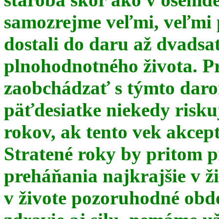
samozrejme veľmi, veľmi
dostali do daru až dvadsa
plnohodnotného života. Pr
zaobchádzať s týmto daro
päťdesiatke niekedy risku
rokov, ak tento vek akce
Stratené roky by pritom p
preháňania najkrajšie v ž
v živote pozoruhodné obd