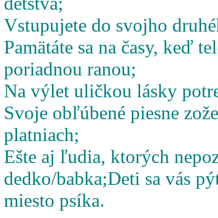
detstva;
Vstupujete do svojho druhé
Pamätáte sa na časy, keď te
poriadnou ranou;
Na výlet uličkou lásky potr
Svoje obľúbené piesne zož
platniach;
Ešte aj ľudia, ktorých nepoz
dedko/babka;
Deti sa vás pý
miesto psíka.