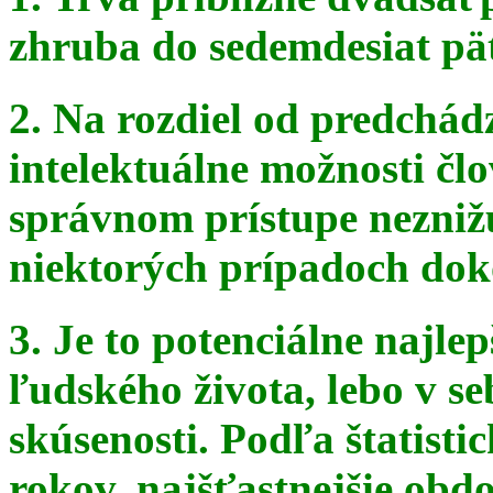
zhruba do sedemdesiat pä
2. Na rozdiel od predchádz
intelektuálne možnosti čl
správnom
prístupe nezniž
niektorých prípadoch doko
3. Je to potenciálne najle
ľudského života, lebo v seb
skúsenosti. Podľa štatist
rokov, najšťastnejšie obdo