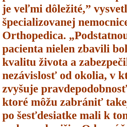
je veľmi dôležité,” vysve
špecializovanej nemocnice
Orthopedica. „Podstatnou
pacienta nielen zbavili bol
kvalitu života a zabezpeči
nezávislosť od okolia, v 
zvyšuje pravdepodobnosť 
ktoré môžu zabrániť takej
po šesťdesiatke mali k t