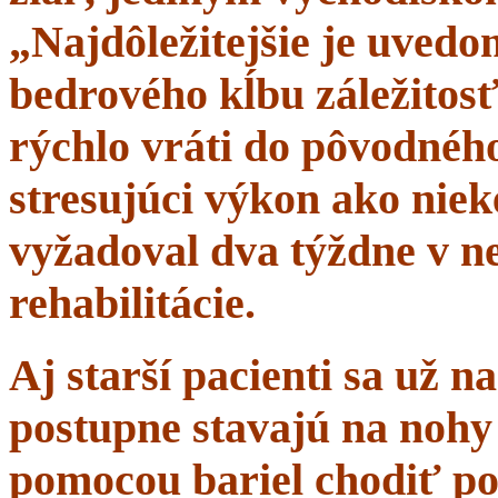
„Najdôležitejšie je uvedom
bedrového kĺbu záležitosť
rýchlo vráti do pôvodného 
stresujúci výkon ako niek
vyžadoval dva týždne v n
rehabilitácie.
Aj starší pacienti sa už 
postupne stavajú na nohy 
pomocou bariel chodiť po 