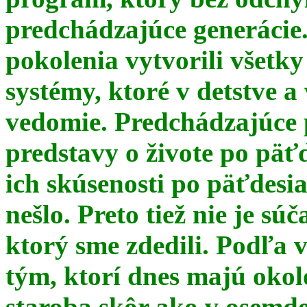
predchádzajúce generácie
pokolenia vytvorili všetky
systémy, ktoré v detstve a
vedomie. Predchádzajúce 
predstavy o živote po päť
ich skúsenosti po päťdesia
nešlo. Preto tiež nie je s
ktorý sme zdedili. Podľa 
tým, ktorí dnes majú okol
staroba skôr ako v osemde