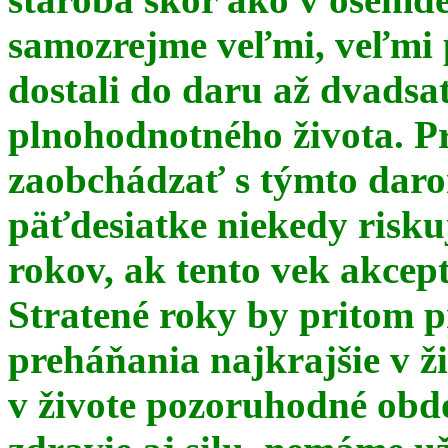
samozrejme veľmi, veľmi
dostali do daru až dvadsa
plnohodnotného života. Pr
zaobchádzať s týmto daro
päťdesiatke niekedy risku
rokov, ak tento vek akce
Stratené roky by pritom p
preháňania najkrajšie v ž
v živote pozoruhodné obd