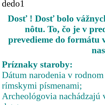
Dosť ! Dosť bolo vážnych
nôtu. To, čo je v pr
prevedieme do formátu v
nas
Príznaky staroby:
Dátum narodenia v rodnom l
rímskymi písmenami;
Archeológovia nachádzajú v 