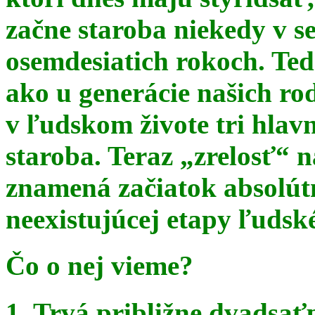
začne staroba niekedy v s
osemdesiatich rokoch. Te
ako u generácie našich ro
v ľudskom živote tri hlav
staroba. Teraz
„zrelosť“ n
znamená začiatok absolút
neexistujúcej etapy ľudsk
Čo o nej vieme?
1. Trvá približne dvadsať