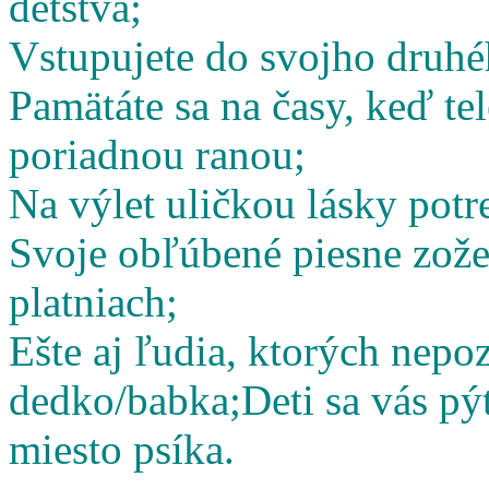
detstva;
Vstupujete do svojho druhé
Pamätáte sa na časy, keď te
poriadnou ranou;
Na výlet uličkou lásky potr
Svoje obľúbené piesne zož
platniach;
Ešte aj ľudia, ktorých nepoz
dedko/babka;
Deti sa vás pý
miesto psíka.