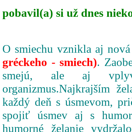
pobavil(a) si už dnes niek
O smiechu vznikla aj nová
gréckeho - smiech)
. Zaobe
smejú, ale aj vpl
organizmus.Najkrajším že
každý deň s úsmevom, pri
spojiť úsmev aj s humo
humorné želanie vydržalo