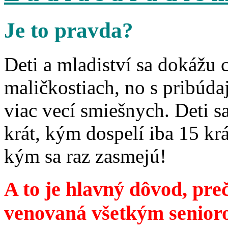
Je to pravda?
Deti a mladiství sa dokážu 
maličkostiach, no s pribúd
viac vecí smiešnych. Deti 
krát, kým dospelí iba 15 krá
kým sa raz zasmejú!
A to je hlavný dôvod, preč
venovaná všetkým senior