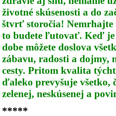
zdravie aj silu, nemáme u
životné skúsenosti a do za
štvrť storočia! Nemrhajt
to budete ľutovať. Keď je
dobe môžete doslova všet
zábavu, radosti a dojmy, 
cesty. Pritom kvalita týc
ďaleko prevyšuje všetko, 
zelenej, neskúsenej a pov
*****