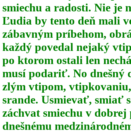
smiechu a radosti. Nie je 
Ľudia by tento deň mali 
zábavným príbehom, obrá
každý povedal nejaký vtip
po ktorom ostali len nechá
musí podariť. No dnešný 
zlým vtipom, vtipkovaniu
srande. Usmievať, smiať s
záchvat smiechu v dobrej p
dnešnému medzinárodnému