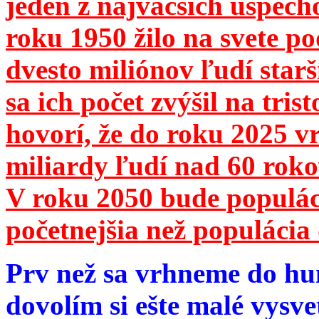
jeden z najväčších úspech
roku 1950 žilo na svete 
dvesto miliónov ľudí star
sa ich počet zvýšil na tri
hovorí, že do roku 2025 vr
miliardy ľudí nad 60 roko
V roku 2050 bude populá
početnejšia než populácia 
Prv než sa vrhneme do hu
dovolím si ešte malé vysve