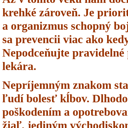
krehké zároveň. Je priorit
a organizmus schopný boj
sa prevencii viac ako ke
Nepodceňujte pravidelné 
lekára.
Nepríjemným znakom starn
ľudí bolesť kĺbov. Dlhodo
poškodením a opotrebova
žiaľ, jediným východisko