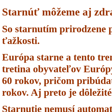
Starnúť môžeme aj zdr
So starnutím prirodzene 
ťažkosti.
Európa starne a tento tr
tretina obyvateľov Európ
60 rokov, pričom pribúdať
rokov. Aj preto je dôležit
Starnutie nemusí automa