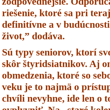
zodpovednejšie. Odporúč
riešenie, ktoré sa pri tera
definitívne a v budúcnost
život,” dodáva.
Sú typy seniorov, ktorí s
skôr štyridsiatnikov. Aj 
obmedzenia, ktoré so sebo
veku je to najmä o prístup
chvíli nevyhne, ide len o
ovplyvniť. Na „staré kole