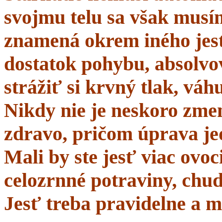
svojmu telu sa však musí
znamená okrem iného jes
dostatok pohybu, absolvo
strážiť si krvný tlak, váhu
Nikdy nie je neskoro zmen
zdravo, pričom úprava je
Mali by ste jesť viac ovo
celozrnné potraviny, chud
Jesť treba pravidelne a m