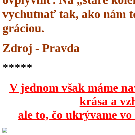
vychutnať tak, ako nám to
gráciou.
Zdroj - Pravda
*****
V jednom však máme na
krása a vz
ale to, čo ukrývame vo