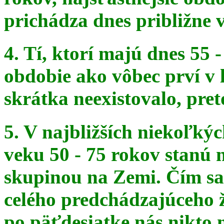
prichádza dnes približne v
4. Tí, ktorí majú dnes 55 
obdobie ako vôbec prví v 
skrátka
neexistovalo, pret
5. V najbližších niekoľký
veku 50 - 75 rokov stanú
skupinou na
Zemi. Čím sa 
celého predchádzajúceho ž
po päťdesiatke
nás nikto 