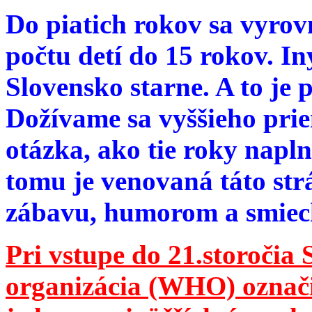
Do piatich rokov sa vyrov
počtu detí do 15 rokov. I
Slovensko starne. A to je 
Dožívame sa vyššieho pri
otázka, ako tie roky napln
tomu je venovaná táto str
zábavu, humorom a smie
Pri vstupe do 21.storočia
organizácia (WHO) označila