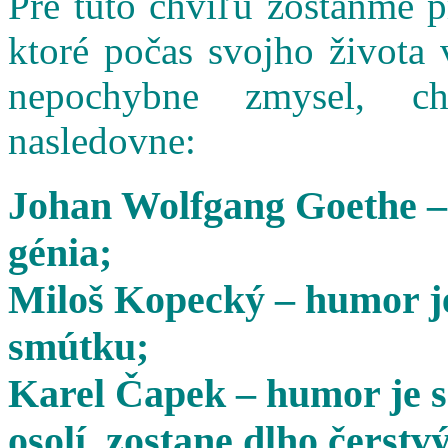
Pre túto chvíľu zostaňme 
ktoré počas svojho života 
nepochybne zmysel, cha
nasledovne:
Johan Wolfgang Goethe –
génia;
Miloš Kopecký – humor je
smútku;
Karel Čapek – humor je s
osolí, zostane dlho čerstvý