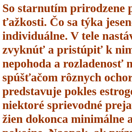
So starnutím prirodzene 
ťažkosti. Čo sa týka jesen
individuálne. V tele nastá
zvyknúť a pristúpiť k nim
nepohoda a rozladenosť 
spúšťačom rôznych ochor
predstavuje pokles estrogé
niektoré sprievodné prej
žien dokonca minimálne a