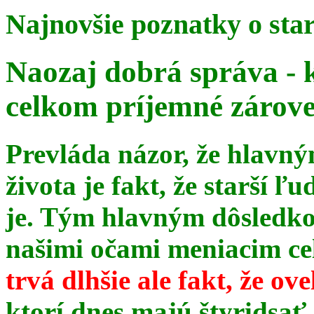
Najnovšie poznatky o sta
Naozaj dobrá správa - 
celkom príjemné zárov
Prevláda názor, že hlavn
života je fakt, že starší ľu
je. Tým hlavným dôsledk
našimi očami meniacim celé
trvá dlhšie ale fakt, že ov
ktorí dnes majú štyridsať