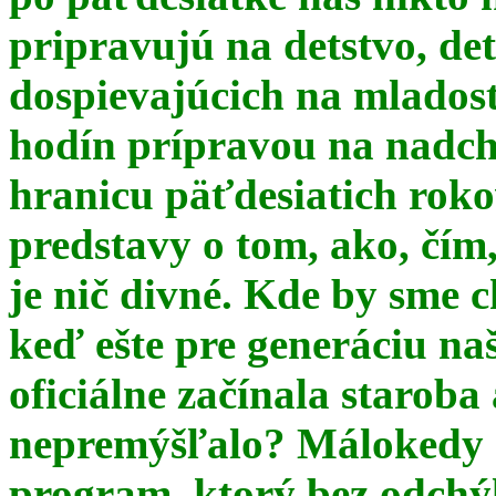
pripravujú na detstvo, det
dospievajúcich na mlados
hodín prípravou na nadchá
hranicu päťdesiatich ro
predstavy o tom, ako, čím,
je nič divné. Kde by sme c
keď ešte pre generáciu na
oficiálne začínala starob
nepremýšľalo? Málokedy s
program, ktorý bez odchý