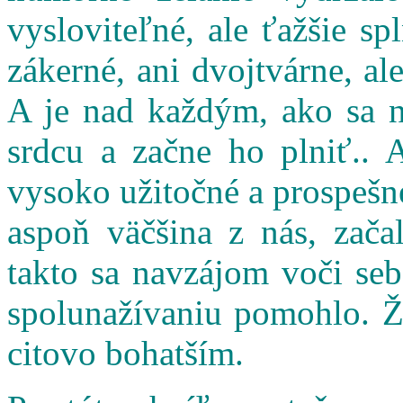
vysloviteľné, ale ťažšie s
zákerné, ani dvojtvárne, al
A je nad každým, ako sa n
srdcu a začne ho plniť.. 
vysoko užitočné a prospešné
aspoň väčšina z nás, zač
takto sa navzájom voči seb
spolunažívaniu pomohlo. Ži
citovo bohatším.