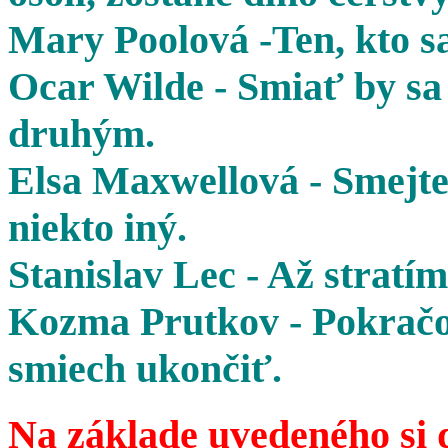
Mary Poolová -Ten, kto sa
Ocar Wilde - Smiať by sa 
druhým.
Elsa Maxwellová - Smejte 
niekto iný.
Stanislav Lec - Až stratím
Kozma Prutkov - Pokračov
smiech ukončiť.
Na základe uvedeného si 