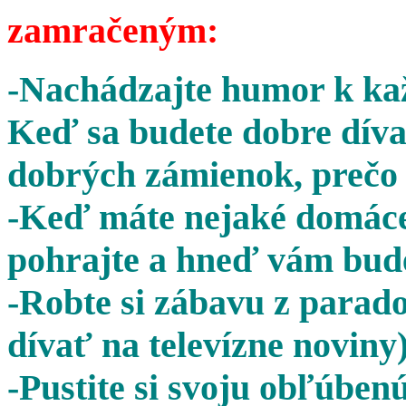
zamračeným:
-Nachádzajte humor k kaž
Keď sa budete dobre díva
dobrých zámienok, prečo 
-Keď máte nejaké domáce 
pohrajte a hneď vám bude
-Robte si zábavu z parado
dívať na televízne noviny)
-Pustite si svoju obľúben