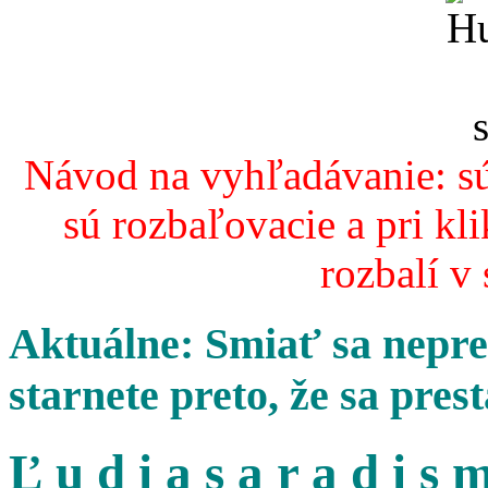
Návod na vyhľadávanie: sú
sú rozbaľovacie a pri kl
rozbalí v
Aktuálne: Smiať sa nepres
starnete preto, že sa pres
Ľ u d i a s a r a d i s m