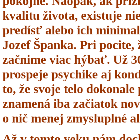
pokojne. Naopak, ak prí
kvalitu života, existuje n
predísť alebo ich minima
Jozef Španka. Pri pocite, 
začnime viac hýbať. Už 
prospeje psychike aj kond
to, že svoje telo dokonal
znamená iba začiatok nov
o nič menej zmysluplné a
Až v tomto veku nám dochá