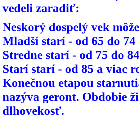
vedeli zaradiť:
Neskorý dospelý vek môže
Mladší starí - od 65 do 74
Stredne starí - od 75 do 8
Starí starí - od 85 a viac 
Konečnou etapou starnutia
nazýva geront. Obdobie ž
dlhovekosť.