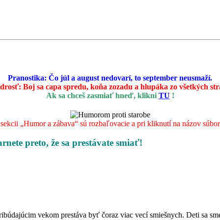
Pranostika: Čo júl a august nedovarí, to september neusmaží.
drosť:
Boj sa capa spredu, koňa zozadu a hlupáka zo všetkých st
Ak sa chceš zasmiať hneď, klikni
TU
!
ekcii „Humor a zábava“ sú rozbaľovacie a pri kliknutí na názov súboru 
arnete preto, že sa prestávate smiať!
pribúdajúcim vekom prestáva byť čoraz viac vecí smiešnych. Deti sa sme