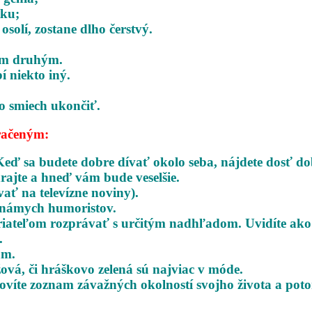
tku;
solí, zostane dlho čerstvý.
tým druhým.
í niekto iný.
o smiech ukončiť.
račeným:
Keď sa budete dobre dívať okolo seba,
nájdete dosť do
rajte a hneď vám bude veselšie.
vať na televízne noviny).
 známych humoristov.
 priateľom rozprávať s určitým nadhľadom.
Uvidíte ako
.
am.
žová, či hráškovo zelená sú najviac v móde.
tovíte zoznam závažných okolností svojho
života a pot