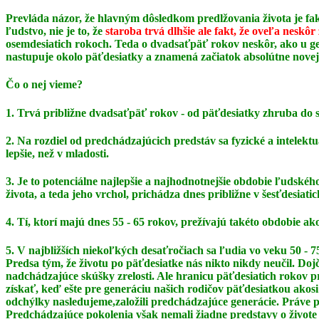
Prevláda názor, že hlavným dôsledkom predlžovania života je fak
ľudstvo, nie je to, že
staroba trvá dlhšie ale fakt, že oveľa neskôr
osemdesiatich rokoch. Teda o dvadsaťpäť rokov neskôr, ako u gen
nastupuje okolo päťdesiatky a znamená začiatok absolútne novej
Čo o nej vieme?
1. Trvá približne dvadsaťpäť rokov - od päťdesiatky zhruba do 
2. Na rozdiel od predchádzajúcich predstáv sa fyzické a intelek
lepšie, než v mladosti.
3. Je to potenciálne najlepšie a najhodnotnejšie obdobie ľudského 
života, a teda jeho vrchol,
prichádza dnes približne v šesťdesiatic
4. Tí, ktorí majú dnes 55 - 65 rokov, prežívajú takéto obdobie a
5. V najbližších niekoľkých desaťročiach sa ľudia vo veku 50 
Predsa tým, že životu po päťdesiatke
nás nikto nikdy neučil. Doj
nadchádzajúce skúšky zrelosti. Ale hranicu päťdesiatich rokov
získať, keď ešte pre generáciu našich rodičov päťdesiatkou akosi
odchýlky nasledujeme,
založili predchádzajúce generácie. Práve 
Predchádzajúce pokolenia však nemali žiadne
predstavy o živote