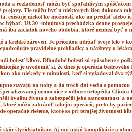
ohoda a rozladenosť môžu byť spoľahlivým spúšťačom 
dné prejavy. Tie môžu byť u niektorých žien dokonca mi
a, existuje niekoľko možností, ako im predísť alebo i
viac hýbať. Už 30 -minútová prechádzka denne prospeje 
ená iba začiatok nového obdobia, ktoré nemusí byť o n
é a krehké zároveň. Je prioritou udržať svoje telo v 
epodceňujte pravidelné prehliadky a návštevy u lekára
udí bolesť kĺbov. Dlhodobé bolesti sú spôsobené s po
tejšie je uvedomiť si, že dnes je operácia bedrového k
výkon ako niekedy v minulosti, keď si vyžadoval dva tý
upne stavajú na nohy a do troch dní vedia s pomocou ba
 špecializovanej nemocnice v odbore ortopédia Clinica
epšili kvalitu života a zabezpečili jeho samostatnosť a 
 ktoré môžu zabrániť takejto operácii, preto by pacie
operačné riešenie, ktoré sa pri terajšej životnosti kĺ
ú skôr štyridsiatnikov. Aj oni majú komplikácie a obme