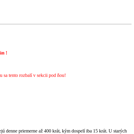
rán
!
sa tento rozbalí v sekcii pod ňou!
jú denne priemerne až 400 krát, kým dospelí iba 15 krát. U starých