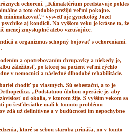
rôznych ochorení. „Klimaktérium predstavuje pokles
nimálne a toto obdobie prežijú veľmi pokojne.
ch minimalizovať,“ vysvetľuje gynekológ Jozef
psychike aj kondícii. Na vyššom veku je krásne to, že
ič menej zmysluplné alebo vzrušujúce.
kondícii a organizmus schopný bojovať s ochoreniami.
.
škodením a opotrebovaním chrupavky a niekedy je,
ĺbu záležitosť, po ktorej sa pacient veľmi rýchlo
ždne v nemocnici a následné dlhodobé rehabilitácie.
riel chodiť po vlastných. Sú sebestační, a to je
 Orthopedica. „Podstatnou úlohou operácie je, aby
nezávislosť od okolia, v ktorom žije. S vyšším vekom sa
nti po šesťdesiatke mali k tomuto problému
bov zdá už definitívne a v budúcnosti im nepochybne
dzenia, ktoré so sebou staroba prináša, no v tomto