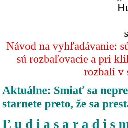
Návod na vyhľadávanie: sú
sú rozbaľovacie a pri kl
rozbalí v
Aktuálne: Smiať sa nepres
starnete preto, že sa pres
Ľ u d i a s a r a d i s m