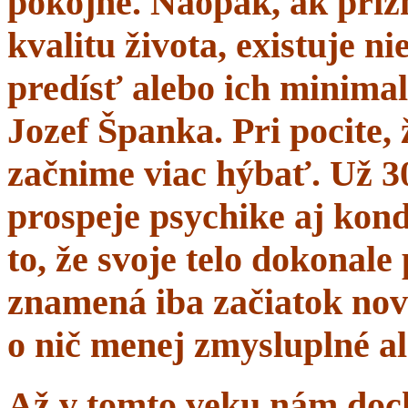
pokojne. Naopak, ak prí
kvalitu života, existuje n
predísť alebo ich minima
Jozef Španka. Pri pocite, 
začnime viac hýbať. Už 
prospeje psychike aj kond
to, že svoje telo dokonal
znamená iba začiatok nov
o nič menej zmysluplné a
Až v tomto veku nám dochá