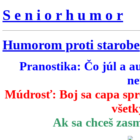
S e n i o r h u m o r
Humorom proti starobe
Pranostika: Čo júl a a
ne
Múdrosť:
Boj sa capa sp
všetk
Ak sa chceš zas