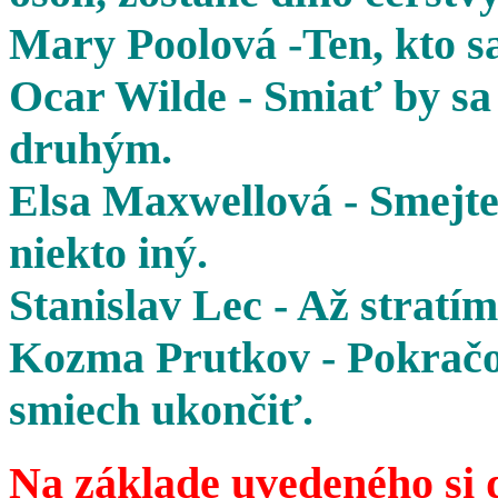
Mary Poolová -Ten, kto sa
Ocar Wilde - Smiať by sa 
druhým.
Elsa Maxwellová - Smejte 
niekto iný.
Stanislav Lec - Až stratím
Kozma Prutkov - Pokračov
smiech ukončiť.
Na základe uvedeného si 