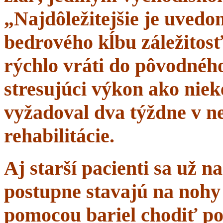
„Najdôležitejšie je uvedom
bedrového kĺbu záležitosť
rýchlo vráti do pôvodného 
stresujúci výkon ako niek
vyžadoval dva týždne v n
rehabilitácie.
Aj starší pacienti sa už 
postupne stavajú na nohy 
pomocou bariel chodiť po 