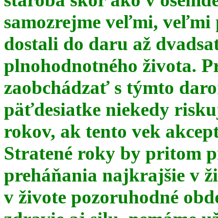
samozrejme veľmi, veľmi
dostali do daru až dvadsa
plnohodnotného života. Pr
zaobchádzať s týmto daro
päťdesiatke niekedy risku
rokov, ak tento vek akce
Stratené roky by pritom p
preháňania najkrajšie v ž
v živote pozoruhodné obd