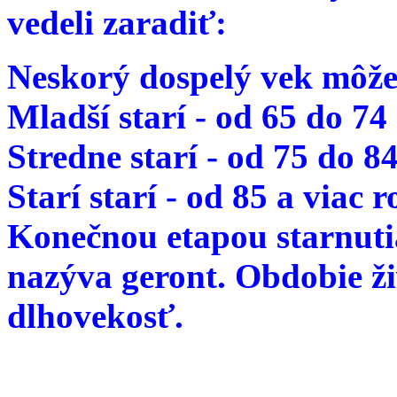
vedeli zaradiť:
Neskorý dospelý vek môže
Mladší starí - od 65 do 74
Stredne starí - od 75 do 8
Starí starí - od 85 a viac 
Konečnou etapou starnutia
nazýva geront. Obdobie ž
dlhovekosť.