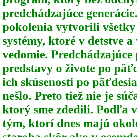
predchádzajúce generácie
pokolenia vytvorili všetky
systémy, ktoré v detstve a
vedomie. Predchádzajúce 
predstavy o živote po päť
ich skúsenosti po päťdesia
nešlo. Preto tiež nie je s
ktorý sme zdedili. Podľa 
tým, ktorí dnes majú okol
staroba skôr ako v osemde