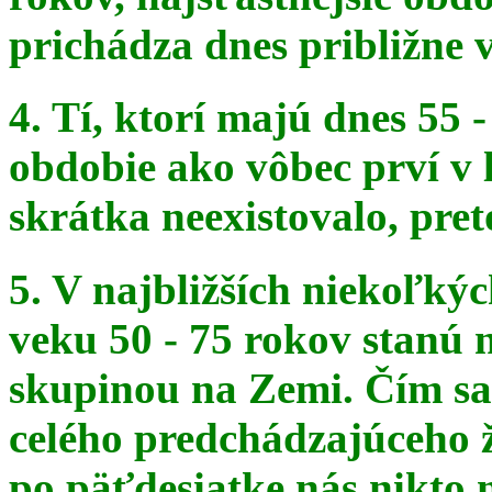
prichádza dnes približne v
4. Tí, ktorí majú dnes 55 
obdobie ako vôbec prví v 
skrátka
neexistovalo, pret
5. V najbližších niekoľký
veku 50 - 75 rokov stanú
skupinou na
Zemi. Čím sa 
celého predchádzajúceho ž
po päťdesiatke
nás nikto 