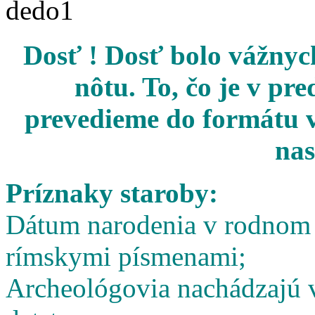
Dosť ! Dosť bolo vážnych
nôtu. To, čo je v pr
prevedieme do formátu v
nas
Príznaky staroby:
Dátum narodenia v rodnom l
rímskymi písmenami;
Archeológovia nachádzajú v 