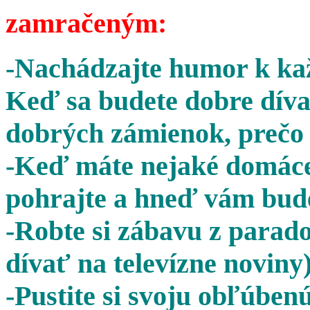
zamračeným:
-Nachádzajte humor k kaž
Keď sa budete dobre díva
dobrých zámienok, prečo 
-Keď máte nejaké domáce 
pohrajte a hneď vám bude
-Robte si zábavu z parado
dívať na televízne noviny)
-Pustite si svoju obľúben