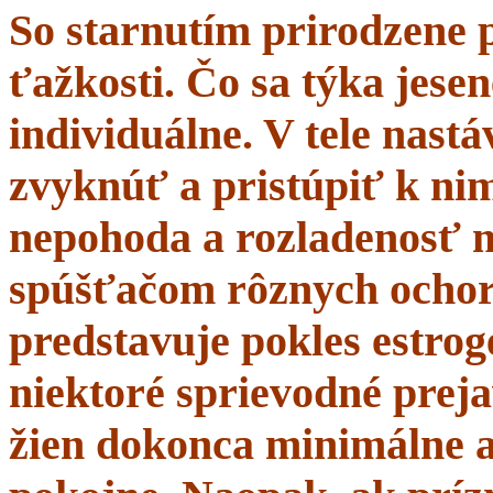
So starnutím prirodzene 
ťažkosti. Čo sa týka jesen
individuálne. V tele nastá
zvyknúť a pristúpiť k nim
nepohoda a rozladenosť 
spúšťačom rôznych ochor
predstavuje pokles estrogé
niektoré sprievodné prej
žien dokonca minimálne a