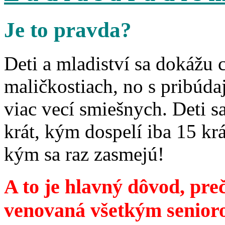
Je to pravda?
Deti a mladiství sa dokážu 
maličkostiach, no s pribúd
viac vecí smiešnych. Deti 
krát, kým dospelí iba 15 krá
kým sa raz zasmejú!
A to je hlavný dôvod, preč
venovaná všetkým senior