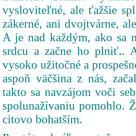
vysloviteľné, ale ťažšie s
zákerné, ani dvojtvárne, al
A je nad každým, ako sa n
srdcu a začne ho plniť.. 
vysoko užitočné a prospešné
aspoň väčšina z nás, zač
takto sa navzájom voči seb
spolunažívaniu pomohlo. Ži
citovo bohatším.