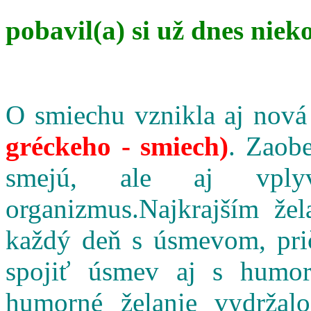
pobavil(a) si už dnes niek
O smiechu vznikla aj nová
gréckeho - smiech)
. Zaobe
smejú, ale aj vpl
organizmus.Najkrajším že
každý deň s úsmevom, pri
spojiť úsmev aj s humo
humorné želanie vydržalo