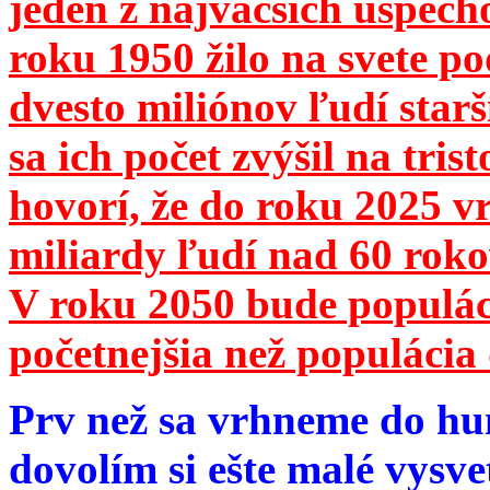
jeden z najväčších úspech
roku 1950 žilo na svete 
dvesto miliónov ľudí star
sa ich počet zvýšil na tri
hovorí, že do roku 2025 vr
miliardy ľudí nad 60 roko
V roku 2050 bude populá
početnejšia než populácia 
Prv než sa vrhneme do hu
dovolím si ešte malé vysve