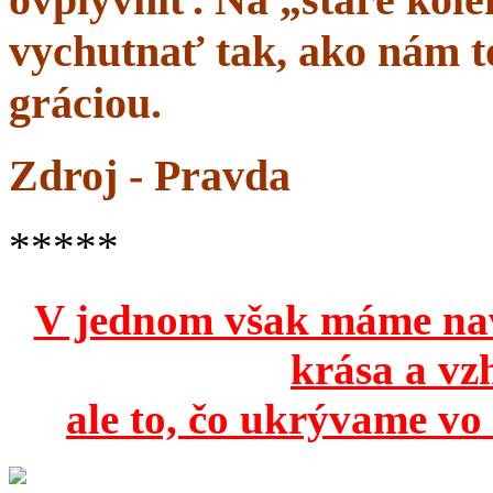
vychutnať tak, ako nám to
gráciou.
Zdroj - Pravda
*****
V jednom však máme na
krása a vz
ale to, čo ukrývame vo