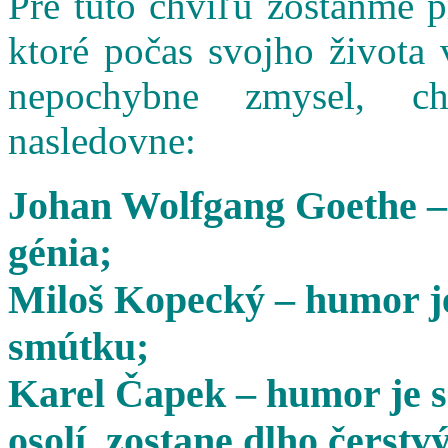
Pre túto chvíľu zostaňme 
ktoré počas svojho života 
nepochybne zmysel, cha
nasledovne:
Johan Wolfgang Goethe –
génia;
Miloš Kopecký – humor je
smútku;
Karel Čapek – humor je s
osolí, zostane dlho čerstvý