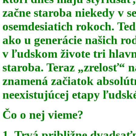
začne staroba niekedy v s
osemdesiatich rokoch. Te
ako u generácie našich ro
v ľudskom živote tri hlav
staroba. Teraz
„zrelosť“ n
znamená začiatok absolút
neexistujúcej etapy ľudsk
Čo o nej vieme?
1. Trvá približne dvadsať