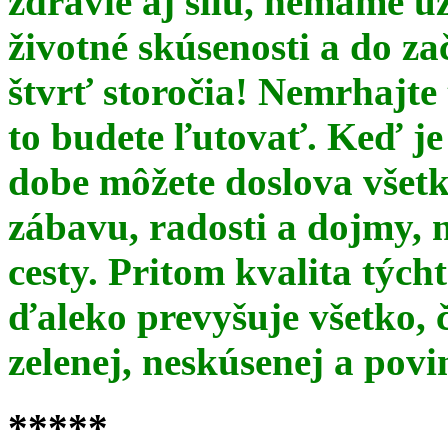
zdravie aj silu, nemáme u
životné skúsenosti a do za
štvrť storočia! Nemrhajt
to budete ľutovať. Keď je
dobe môžete doslova všet
zábavu, radosti a dojmy, 
cesty. Pritom kvalita týc
ďaleko prevyšuje všetko, 
zelenej, neskúsenej a pov
*****