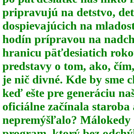
pripravujú na detstvo, det
dospievajúcich na mlados
hodín prípravou na nadchá
hranicu päťdesiatich ro
predstavy o tom, ako, čím,
je nič divné. Kde by sme c
keď ešte pre generáciu na
oficiálne začínala starob
nepremýšľalo? Málokedy s
program, ktorý bez odchý