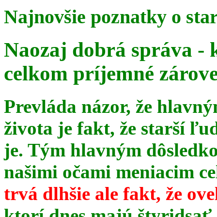
Najnovšie poznatky o sta
Naozaj dobrá správa - 
celkom príjemné zárov
Prevláda názor, že hlavn
života je fakt, že starší ľu
je. Tým hlavným dôsledk
našimi očami meniacim celé
trvá dlhšie ale fakt, že ov
ktorí dnes majú štyridsať