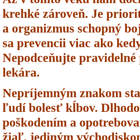
krehké zároveň. Je priorit
a organizmus schopný boj
sa prevencii viac ako ke
Nepodceňujte pravidelné 
lekára.
Nepríjemným znakom starn
ľudí bolesť kĺbov. Dlhodo
poškodením a opotrebova
žiaľ, jediným východisko