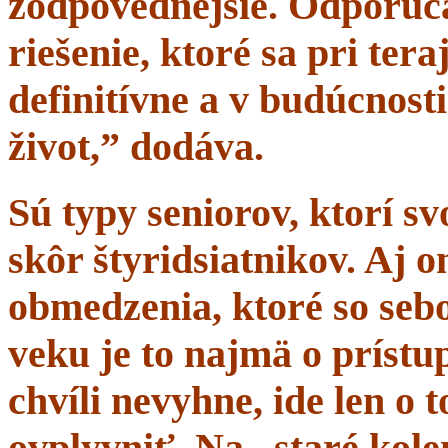
zodpovednejšie. Odporúč
riešenie, ktoré sa pri tera
definitívne a v budúcnost
život,” dodáva.
Sú typy seniorov, ktorí s
skôr štyridsiatnikov. Aj 
obmedzenia, ktoré so sebo
veku je to najmä o prístup
chvíli nevyhne, ide len o
ovplyvniť. Na „staré kole