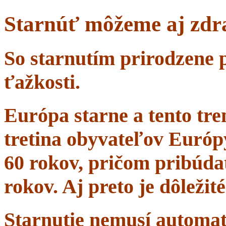
Starnúť môžeme aj zdr
So starnutím prirodzene 
ťažkosti.
Európa starne a tento tr
tretina obyvateľov Európ
60 rokov, pričom pribúdať
rokov. Aj preto je dôležit
Starnutie nemusí automa