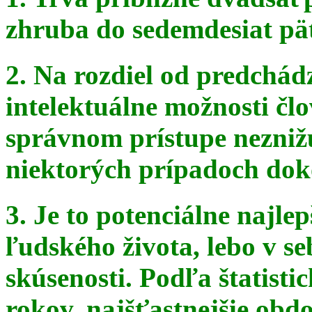
zhruba do sedemdesiat pä
2. Na rozdiel od predchádz
intelektuálne možnosti čl
správnom
prístupe nezniž
niektorých prípadoch doko
3. Je to potenciálne najle
ľudského života, lebo v seb
skúsenosti. Podľa štatist
rokov, najšťastnejšie obdo