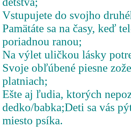
detstva;
Vstupujete do svojho druhé
Pamätáte sa na časy, keď te
poriadnou ranou;
Na výlet uličkou lásky potr
Svoje obľúbené piesne zož
platniach;
Ešte aj ľudia, ktorých nepoz
dedko/babka;
Deti sa vás pý
miesto psíka.