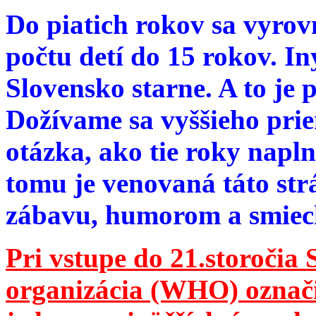
Do piatich rokov sa vyrov
počtu detí do 15 rokov. I
Slovensko starne. A to je 
Dožívame sa vyššieho pri
otázka, ako tie roky napln
tomu je venovaná táto str
zábavu, humorom a smie
Pri vstupe do 21.storočia
organizácia (WHO) označila