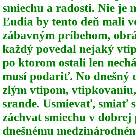
smiechu a radosti. Nie je 
Ľudia by tento deň mali 
zábavným príbehom, obrá
každý povedal nejaký vtip
po ktorom ostali len nechá
musí podariť. No dnešný 
zlým vtipom, vtipkovaniu
srande. Usmievať, smiať s
záchvat smiechu v dobrej p
dnešnému medzinárodnému