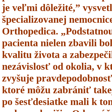
je veľmi dôležité,” vysve
špecializovanej nemocnice
Orthopedica. „Podstatnou
pacienta nielen zbavili bol
kvalitu života a zabezpeči
nezávislosť od okolia, v 
zvyšuje pravdepodobnosť 
ktoré môžu zabrániť takej
po šesťdesiatke mali k t