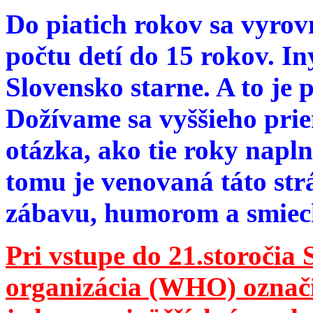
Do piatich rokov sa vyrov
počtu detí do 15 rokov. I
Slovensko starne. A to je 
Dožívame sa vyššieho pri
otázka, ako tie roky napln
tomu je venovaná táto str
zábavu, humorom a smie
Pri vstupe do 21.storočia
organizácia (WHO) označila