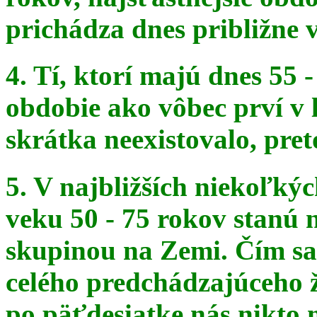
prichádza dnes približne v
4. Tí, ktorí majú dnes 55 
obdobie ako vôbec prví v 
skrátka
neexistovalo, pret
5. V najbližších niekoľký
veku 50 - 75 rokov stanú
skupinou na
Zemi. Čím sa 
celého predchádzajúceho ž
po päťdesiatke
nás nikto 