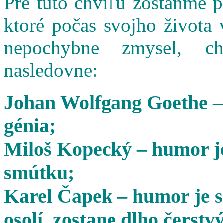
Pre túto chvíľu zostaňme 
ktoré počas svojho života 
nepochybne zmysel, cha
nasledovne:
Johan Wolfgang Goethe –
génia;
Miloš Kopecký – humor je
smútku;
Karel Čapek – humor je s
osolí, zostane dlho čerstvý