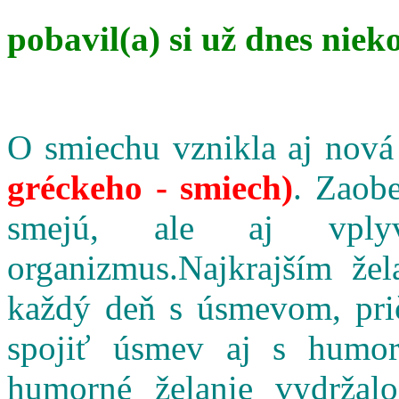
pobavil(a) si už dnes niek
O smiechu vznikla aj nová
gréckeho - smiech)
. Zaobe
smejú, ale aj vpl
organizmus.Najkrajším že
každý deň s úsmevom, pri
spojiť úsmev aj s humo
humorné želanie vydržalo