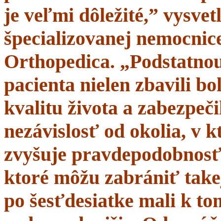
je veľmi dôležité,” vysve
špecializovanej nemocnice
Orthopedica. „Podstatnou
pacienta nielen zbavili bol
kvalitu života a zabezpeči
nezávislosť od okolia, v 
zvyšuje pravdepodobnosť 
ktoré môžu zabrániť takej
po šesťdesiatke mali k t