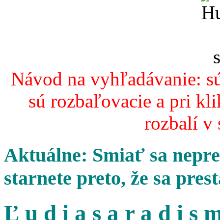
Návod na vyhľadávanie: sú
sú rozbaľovacie a pri kl
rozbalí v
Aktuálne: Smiať sa nepres
starnete preto, že sa pres
Ľ u d i a s a r a d i s m