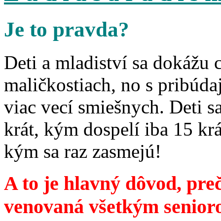
Je to pravda?
Deti a mladiství sa dokážu 
maličkostiach, no s pribúd
viac vecí smiešnych. Deti 
krát, kým dospelí iba 15 krá
kým sa raz zasmejú!
A to je hlavný dôvod, preč
venovaná všetkým senior