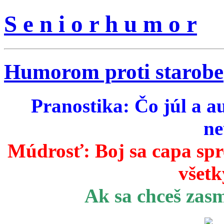
S e n i o r h u m o r
Humorom proti starobe
Pranostika: Čo júl a a
ne
Múdrosť:
Boj sa capa sp
všetk
Ak sa chceš zas