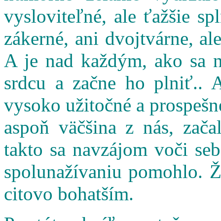
vysloviteľné, ale ťažšie s
zákerné, ani dvojtvárne, al
A je nad každým, ako sa n
srdcu a začne ho plniť.. 
vysoko užitočné a prospešné
aspoň väčšina z nás, zač
takto sa navzájom voči seb
spolunažívaniu pomohlo. Ži
citovo bohatším.