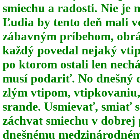
smiechu a radosti. Nie je 
Ľudia by tento deň mali 
zábavným príbehom, obrá
každý povedal nejaký vtip
po ktorom ostali len nechá
musí podariť. No dnešný 
zlým vtipom, vtipkovaniu
srande. Usmievať, smiať s
záchvat smiechu v dobrej p
dnešnému medzinárodnému