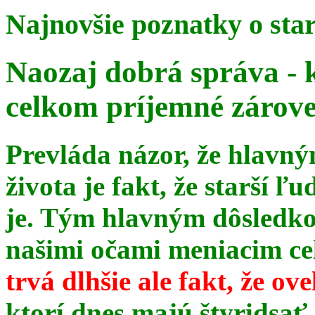
Najnovšie poznatky o sta
Naozaj dobrá správa - 
celkom príjemné zárov
Prevláda názor, že hlavn
života je fakt, že starší ľu
je. Tým hlavným dôsledk
našimi očami meniacim celé
trvá dlhšie ale fakt, že ov
ktorí dnes majú štyridsať