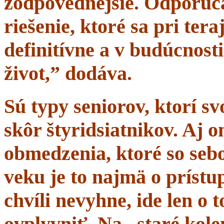
zodpovednejšie. Odporúč
riešenie, ktoré sa pri tera
definitívne a v budúcnost
život,” dodáva.
Sú typy seniorov, ktorí s
skôr štyridsiatnikov. Aj 
obmedzenia, ktoré so sebo
veku je to najmä o prístup
chvíli nevyhne, ide len o
ovplyvniť. Na „staré kole