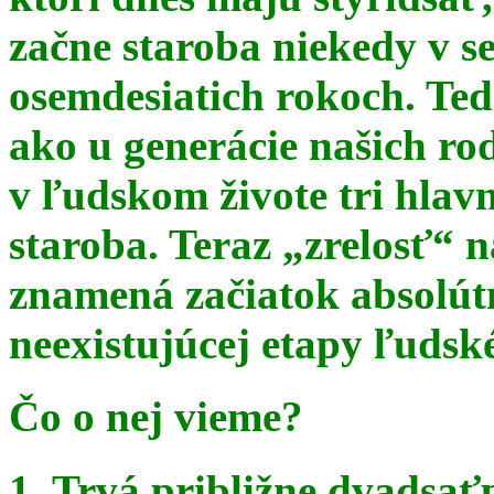
začne staroba niekedy v s
osemdesiatich rokoch. Te
ako u generácie našich ro
v ľudskom živote tri hlav
staroba. Teraz
„zrelosť“ n
znamená začiatok absolút
neexistujúcej etapy ľudsk
Čo o nej vieme?
1. Trvá približne dvadsať