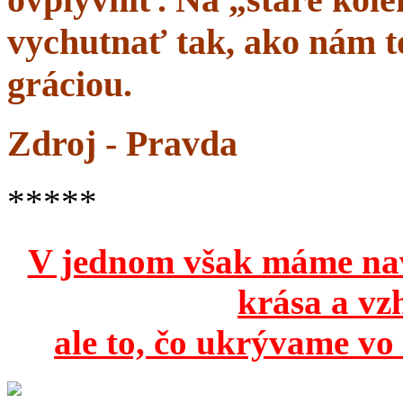
vychutnať tak, ako nám to
gráciou.
Zdroj - Pravda
*****
V jednom však máme na
krása a vz
ale to, čo ukrývame vo