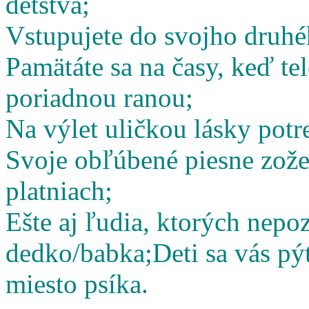
detstva;
Vstupujete do svojho druhé
Pamätáte sa na časy, keď te
poriadnou ranou;
Na výlet uličkou lásky potr
Svoje obľúbené piesne zož
platniach;
Ešte aj ľudia, ktorých nepoz
dedko/babka;
Deti sa vás pý
miesto psíka.