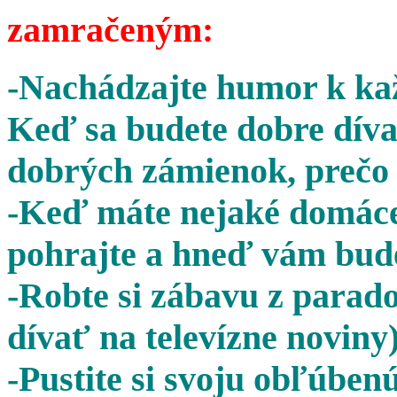
zamračeným:
-Nachádzajte humor k kaž
Keď sa budete dobre díva
dobrých zámienok, prečo 
-Keď máte nejaké domáce 
pohrajte a hneď vám bude
-Robte si zábavu z parado
dívať na televízne noviny)
-Pustite si svoju obľúben