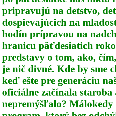
pripravujú na detstvo, det
dospievajúcich na mlados
hodín prípravou na nadchá
hranicu päťdesiatich ro
predstavy o tom, ako, čím,
je nič divné. Kde by sme c
keď ešte pre generáciu na
oficiálne začínala starob
nepremýšľalo? Málokedy s
program, ktorý bez odchý