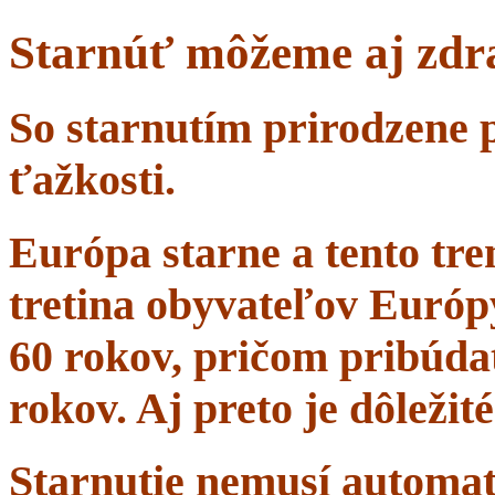
Starnúť môžeme aj zdr
So starnutím prirodzene 
ťažkosti.
Európa starne a tento tr
tretina obyvateľov Európ
60 rokov, pričom pribúdať
rokov. Aj preto je dôležit
Starnutie nemusí automa