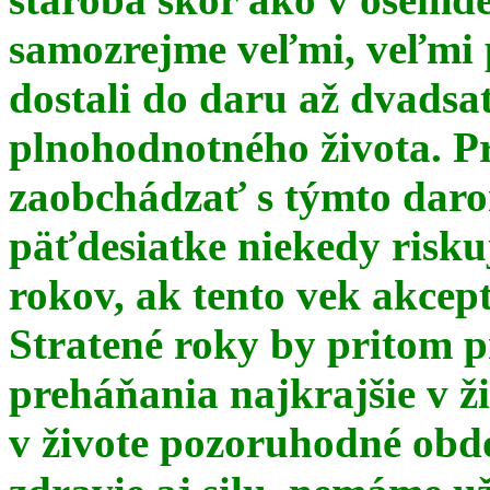
samozrejme veľmi, veľmi
dostali do daru až dvadsa
plnohodnotného života. Pr
zaobchádzať s týmto daro
päťdesiatke niekedy risku
rokov, ak tento vek akce
Stratené roky by pritom p
preháňania najkrajšie v ž
v živote pozoruhodné obd