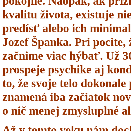
pokojne. Naopak, ak prí
kvalitu života, existuje n
predísť alebo ich minima
Jozef Španka. Pri pocite, 
začnime viac hýbať. Už 
prospeje psychike aj kond
to, že svoje telo dokonal
znamená iba začiatok nov
o nič menej zmysluplné a
Až v tomto veku nám dochá