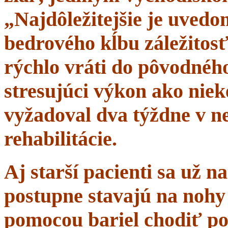
„Najdôležitejšie je uvedom
bedrového kĺbu záležitosť
rýchlo vráti do pôvodného 
stresujúci výkon ako niek
vyžadoval dva týždne v n
rehabilitácie.
Aj starší pacienti sa už 
postupne stavajú na nohy 
pomocou bariel chodiť po 