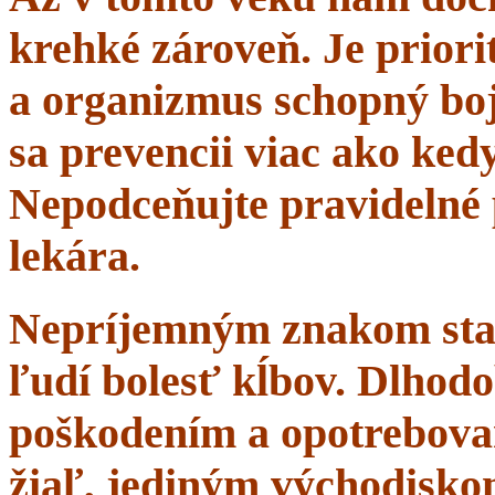
krehké zároveň. Je priorit
a organizmus schopný boj
sa prevencii viac ako ke
Nepodceňujte pravidelné 
lekára.
Nepríjemným znakom starn
ľudí bolesť kĺbov. Dlhodo
poškodením a opotrebova
žiaľ, jediným východisko