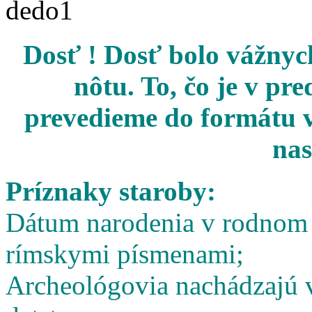
Dosť ! Dosť bolo vážnych
nôtu. To, čo je v pr
prevedieme do formátu v
nas
Príznaky staroby:
Dátum narodenia v rodnom l
rímskymi písmenami;
Archeológovia nachádzajú v 