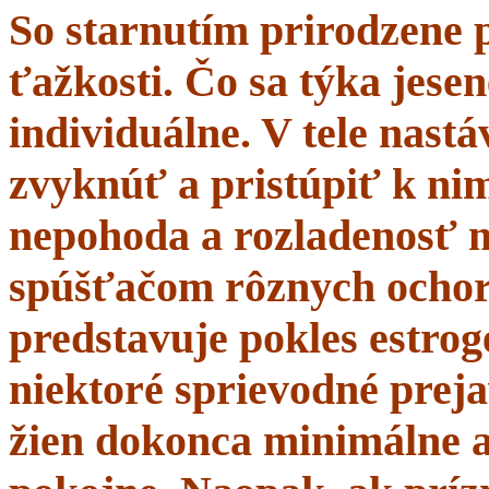
So starnutím prirodzene 
ťažkosti. Čo sa týka jesen
individuálne. V tele nastá
zvyknúť a pristúpiť k nim
nepohoda a rozladenosť 
spúšťačom rôznych ochor
predstavuje pokles estrogé
niektoré sprievodné prej
žien dokonca minimálne a