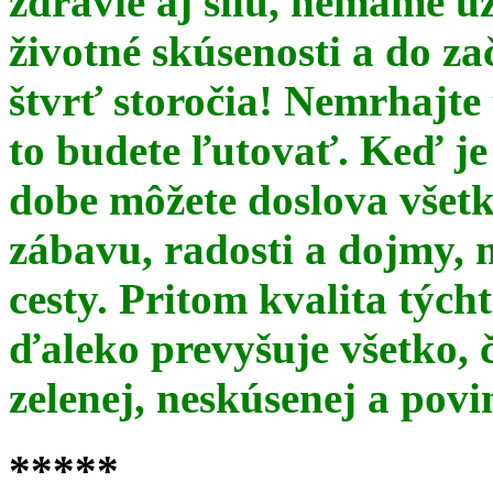
zdravie aj silu, nemáme u
životné skúsenosti a do za
štvrť storočia! Nemrhajt
to budete ľutovať. Keď je
dobe môžete doslova všet
zábavu, radosti a dojmy, 
cesty. Pritom kvalita týc
ďaleko prevyšuje všetko, 
zelenej, neskúsenej a pov
*****