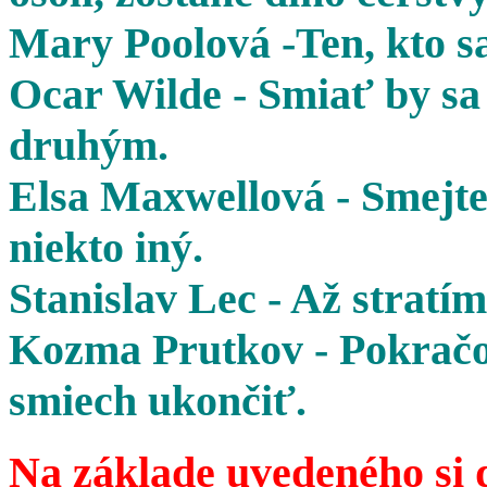
Mary Poolová -Ten, kto sa
Ocar Wilde - Smiať by sa 
druhým.
Elsa Maxwellová - Smejte 
niekto iný.
Stanislav Lec - Až stratím
Kozma Prutkov - Pokračov
smiech ukončiť.
Na základe uvedeného si 