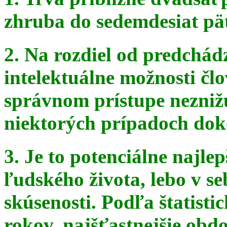
zhruba do sedemdesiat pä
2. Na rozdiel od predchádz
intelektuálne možnosti čl
správnom
prístupe nezniž
niektorých prípadoch doko
3. Je to potenciálne najle
ľudského života, lebo v seb
skúsenosti. Podľa štatist
rokov, najšťastnejšie obdo