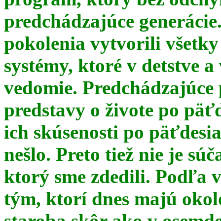
predchádzajúce generácie
pokolenia vytvorili všetky
systémy, ktoré v detstve a
vedomie. Predchádzajúce 
predstavy o živote po päť
ich skúsenosti po päťdesia
nešlo. Preto tiež nie je s
ktorý sme zdedili. Podľa 
tým, ktorí dnes majú okol
staroba skôr ako v osemde