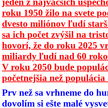
jeden z najväčších úspech
roku 1950 žilo na svete 
dvesto miliónov ľudí star
sa ich počet zvýšil na tri
hovorí, že do roku 2025 vr
miliardy ľudí nad 60 roko
V roku 2050 bude populá
početnejšia než populácia 
Prv než sa vrhneme do hu
dovolím si ešte malé vysve