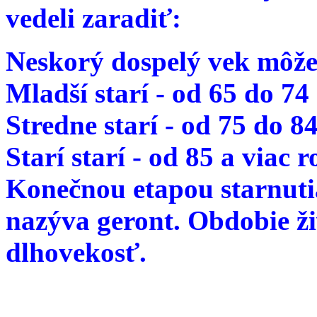
vedeli zaradiť:
Neskorý dospelý vek môže
Mladší starí - od 65 do 74
Stredne starí - od 75 do 8
Starí starí - od 85 a viac 
Konečnou etapou starnutia
nazýva geront. Obdobie ž
dlhovekosť.