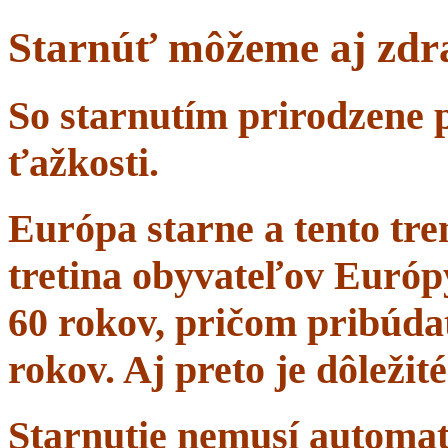
Starnúť môžeme aj zdr
So starnutím prirodzene 
ťažkosti.
Európa starne a tento tr
tretina obyvateľov Európ
60 rokov, pričom pribúdať
rokov. Aj preto je dôležit
Starnutie nemusí automa