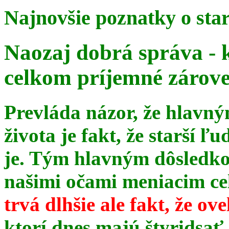
Najnovšie poznatky o sta
Naozaj dobrá správa - 
celkom príjemné zárov
Prevláda názor, že hlavn
života je fakt, že starší ľu
je. Tým hlavným dôsledk
našimi očami meniacim celé
trvá dlhšie ale fakt, že ov
ktorí dnes majú štyridsať