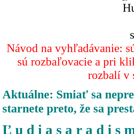
Návod na vyhľadávanie: sú
sú rozbaľovacie a pri kl
rozbalí v
Aktuálne: Smiať sa nepres
starnete preto, že sa pres
Ľ u d i a s a r a d i s m