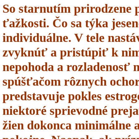
So starnutím prirodzene 
ťažkosti. Čo sa týka jesen
individuálne. V tele nastá
zvyknúť a pristúpiť k nim
nepohoda a rozladenosť 
spúšťačom rôznych ochor
predstavuje pokles estrogé
niektoré sprievodné prej
žien dokonca minimálne a