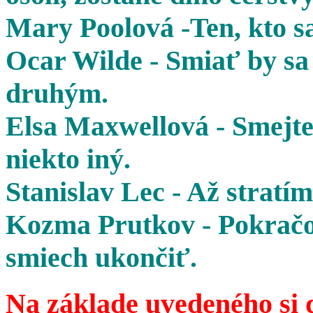
Mary Poolová -Ten, kto sa
Ocar Wilde - Smiať by sa 
druhým.
Elsa Maxwellová - Smejte 
niekto iný.
Stanislav Lec - Až stratím
Kozma Prutkov - Pokračov
smiech ukončiť.
Na základe uvedeného si 