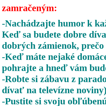
zamračeným:
-Nachádzajte humor k kaž
Keď sa budete dobre díva
dobrých zámienok, prečo 
-Keď máte nejaké domáce 
pohrajte a hneď vám bude
-Robte si zábavu z parado
dívať na televízne noviny)
-Pustite si svoju obľúben