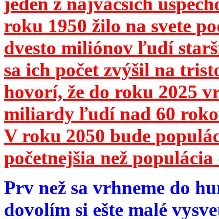
jeden z najväčších úspech
roku 1950 žilo na svete 
dvesto miliónov ľudí star
sa ich počet zvýšil na tri
hovorí, že do roku 2025 vr
miliardy ľudí nad 60 roko
V roku 2050 bude populá
početnejšia než populácia 
Prv než sa vrhneme do hu
dovolím si ešte malé vysve