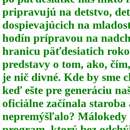
pripravujú na detstvo, det
dospievajúcich na mlados
hodín prípravou na nadchá
hranicu päťdesiatich ro
predstavy o tom, ako, čím,
je nič divné. Kde by sme c
keď ešte pre generáciu na
oficiálne začínala starob
nepremýšľalo? Málokedy s
program, ktorý bez odchý