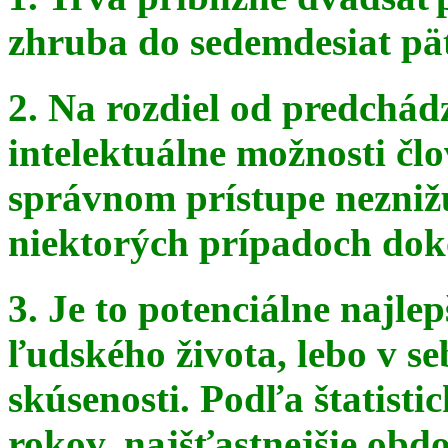
zhruba do sedemdesiat pä
2. Na rozdiel od predchádz
intelektuálne možnosti čl
správnom
prístupe nezniž
niektorých prípadoch doko
3. Je to potenciálne najle
ľudského života, lebo v seb
skúsenosti. Podľa štatist
rokov, najšťastnejšie obdo