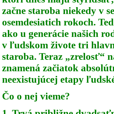
začne staroba niekedy v s
osemdesiatich rokoch. Te
ako u generácie našich ro
v ľudskom živote tri hlav
staroba. Teraz
„zrelosť“ n
znamená začiatok absolút
neexistujúcej etapy ľudsk
Čo o nej vieme?
1. Trvá približne dvadsať