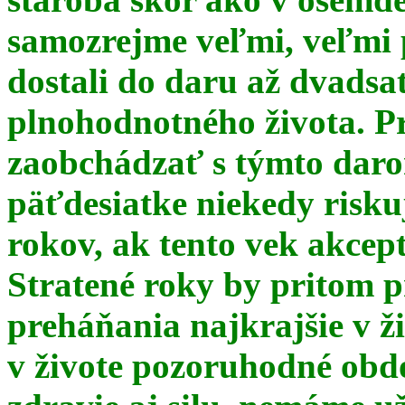
samozrejme veľmi, veľmi
dostali do daru až dvadsa
plnohodnotného života. Pr
zaobchádzať s týmto daro
päťdesiatke niekedy risku
rokov, ak tento vek akce
Stratené roky by pritom p
preháňania najkrajšie v ž
v živote pozoruhodné obd