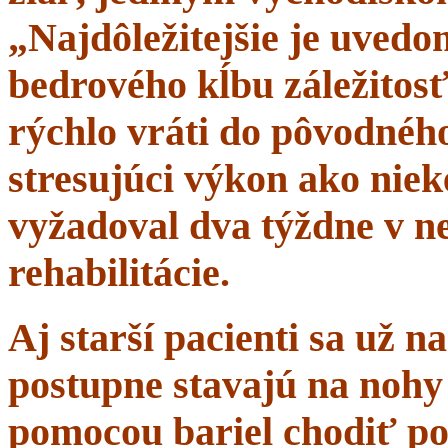
„Najdôležitejšie je uvedom
bedrového kĺbu záležitosť
rýchlo vráti do pôvodného 
stresujúci výkon ako niek
vyžadoval dva týždne v n
rehabilitácie.
Aj starší pacienti sa už 
postupne stavajú na nohy 
pomocou bariel chodiť po 