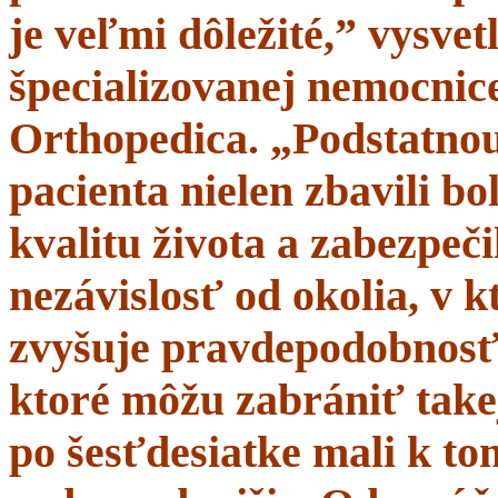
je veľmi dôležité,” vysve
špecializovanej nemocnice
Orthopedica. „Podstatnou
pacienta nielen zbavili bol
kvalitu života a zabezpeči
nezávislosť od okolia, v 
zvyšuje pravdepodobnosť 
ktoré môžu zabrániť takej
po šesťdesiatke mali k t