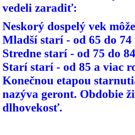
vedeli zaradiť:
Neskorý dospelý vek môže
Mladší starí - od 65 do 74
Stredne starí - od 75 do 8
Starí starí - od 85 a viac 
Konečnou etapou starnutia
nazýva geront. Obdobie ž
dlhovekosť.