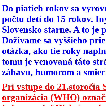
Do piatich rokov sa vyrov
počtu detí do 15 rokov. I
Slovensko starne. A to je 
Dožívame sa vyššieho pri
otázka, ako tie roky napln
tomu je venovaná táto str
zábavu, humorom a smie
Pri vstupe do 21.storočia
organizácia (WHO) označila