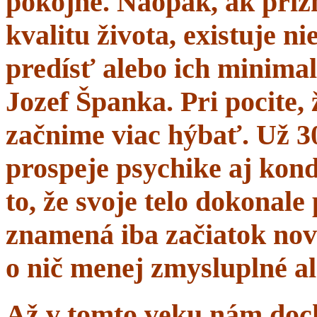
pokojne. Naopak, ak prí
kvalitu života, existuje n
predísť alebo ich minima
Jozef Španka. Pri pocite, 
začnime viac hýbať. Už 
prospeje psychike aj kond
to, že svoje telo dokonal
znamená iba začiatok nov
o nič menej zmysluplné a
Až v tomto veku nám dochá