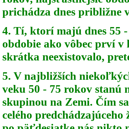
prichádza dnes približne v
4. Tí, ktorí majú dnes 55 
obdobie ako vôbec prví v 
skrátka
neexistovalo, pret
5. V najbližších niekoľký
veku 50 - 75 rokov stanú
skupinou na
Zemi. Čím sa 
celého predchádzajúceho ž
po päťdesiatke
nás nikto 