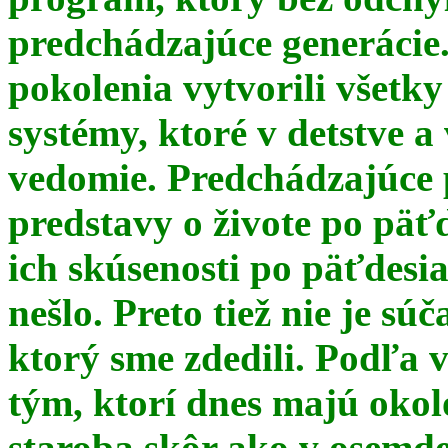
predchádzajúce generácie
pokolenia vytvorili všetky
systémy, ktoré v detstve a
vedomie. Predchádzajúce 
predstavy o živote po päť
ich skúsenosti po päťdesia
nešlo. Preto tiež nie je s
ktorý sme zdedili. Podľa 
tým, ktorí dnes majú okol
staroba skôr ako v osemde