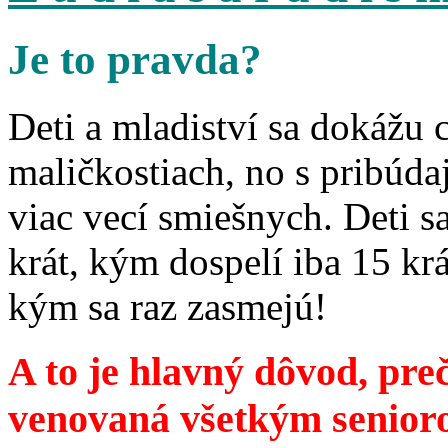
Je to pravda?
Deti a mladiství sa dokážu 
maličkostiach, no s pribúd
viac vecí smiešnych. Deti 
krát, kým dospelí iba 15 krá
kým sa raz zasmejú!
A to je hlavný dôvod, preč
venovaná všetkým senior