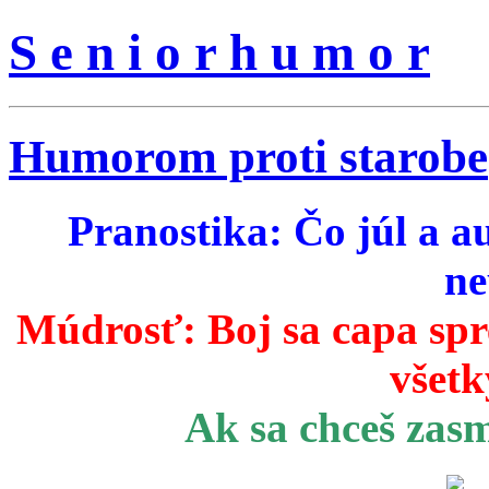
S e n i o r h u m o r
Humorom proti starobe
Pranostika: Čo júl a a
ne
Múdrosť:
Boj sa capa sp
všetk
Ak sa chceš zas