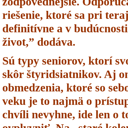
zodpovednejšie. Odporúč
riešenie, ktoré sa pri tera
definitívne a v budúcnost
život,” dodáva.
Sú typy seniorov, ktorí s
skôr štyridsiatnikov. Aj 
obmedzenia, ktoré so sebo
veku je to najmä o prístup
chvíli nevyhne, ide len o
ovplyvniť. Na „staré kole