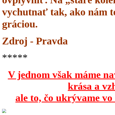
vychutnať tak, ako nám to
gráciou.
Zdroj - Pravda
*****
V jednom však máme na
krása a vz
ale to, čo ukrývame vo