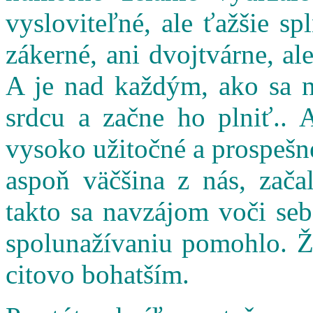
vysloviteľné, ale ťažšie s
zákerné, ani dvojtvárne, al
A je nad každým, ako sa n
srdcu a začne ho plniť.. 
vysoko užitočné a prospešné
aspoň väčšina z nás, zač
takto sa navzájom voči seb
spolunažívaniu pomohlo. Ži
citovo bohatším.