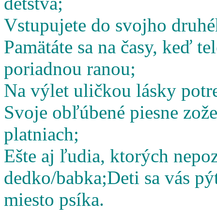
detstva;
Vstupujete do svojho druhé
Pamätáte sa na časy, keď te
poriadnou ranou;
Na výlet uličkou lásky potr
Svoje obľúbené piesne zož
platniach;
Ešte aj ľudia, ktorých nepoz
dedko/babka;
Deti sa vás pý
miesto psíka.