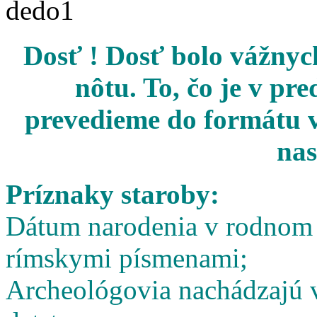
Dosť ! Dosť bolo vážnych
nôtu. To, čo je v pr
prevedieme do formátu v
nas
Príznaky staroby:
Dátum narodenia v rodnom l
rímskymi písmenami;
Archeológovia nachádzajú v 