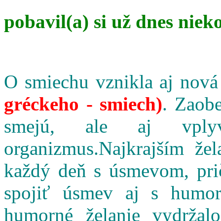
pobavil(a) si už dnes niek
O smiechu vznikla aj nová
gréckeho - smiech)
. Zaobe
smejú, ale aj vpl
organizmus.Najkrajším že
každý deň s úsmevom, pri
spojiť úsmev aj s humo
humorné želanie vydržalo