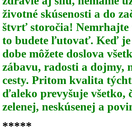
zdravie aj silu, nemáme u
životné skúsenosti a do za
štvrť storočia! Nemrhajt
to budete ľutovať. Keď je
dobe môžete doslova všet
zábavu, radosti a dojmy, 
cesty. Pritom kvalita týc
ďaleko prevyšuje všetko, 
zelenej, neskúsenej a pov
*****