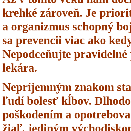
krehké zároveň. Je priorit
a organizmus schopný boj
sa prevencii viac ako ke
Nepodceňujte pravidelné 
lekára.
Nepríjemným znakom starn
ľudí bolesť kĺbov. Dlhodo
poškodením a opotrebova
žiaľ, jediným východisko