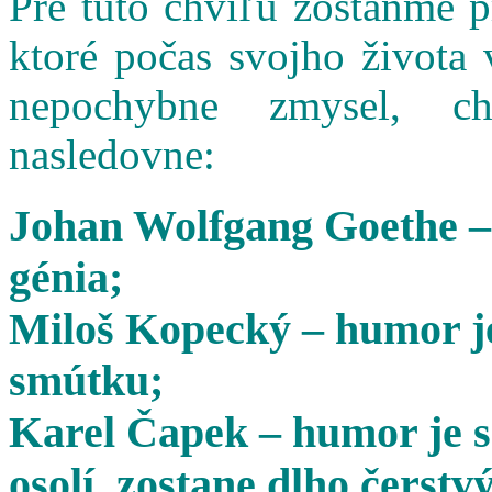
Pre túto chvíľu zostaňme 
ktoré počas svojho života 
nepochybne zmysel, cha
nasledovne:
Johan Wolfgang Goethe –
génia;
Miloš Kopecký – humor je
smútku;
Karel Čapek – humor je s
osolí, zostane dlho čerstvý