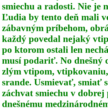
smiechu a radosti. Nie je 
Ľudia by tento deň mali 
zábavným príbehom, obrá
každý povedal nejaký vtip
po ktorom ostali len nechá
musí podariť. No dnešný 
zlým vtipom, vtipkovaniu
srande. Usmievať, smiať s
záchvat smiechu v dobrej p
dnešnému medzinárodnému