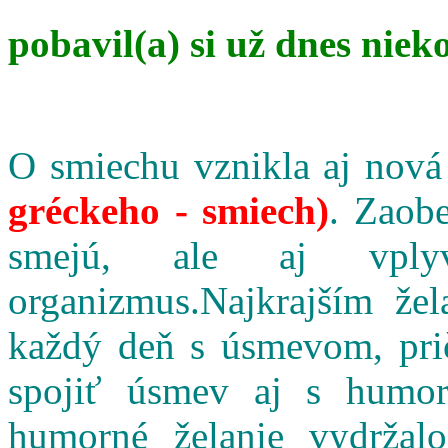
pobavil(a) si už dnes niek
O smiechu vznikla aj nová
gréckeho - smiech)
. Zaobe
smejú, ale aj vpl
organizmus.Najkrajším že
každý deň s úsmevom, pri
spojiť úsmev aj s humo
humorné želanie vydržalo