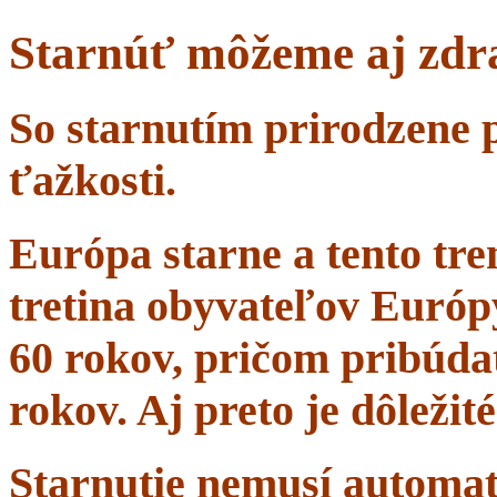
Starnúť môžeme aj zdr
So starnutím prirodzene 
ťažkosti.
Európa starne a tento tr
tretina obyvateľov Európ
60 rokov, pričom pribúdať
rokov. Aj preto je dôležit
Starnutie nemusí automa