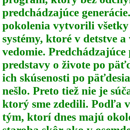
predchádzajúce generácie
pokolenia vytvorili všetky
systémy, ktoré v detstve a
vedomie. Predchádzajúce 
predstavy o živote po päť
ich skúsenosti po päťdesia
nešlo. Preto tiež nie je s
ktorý sme zdedili. Podľa 
tým, ktorí dnes majú okol
staroba skôr ako v osemde