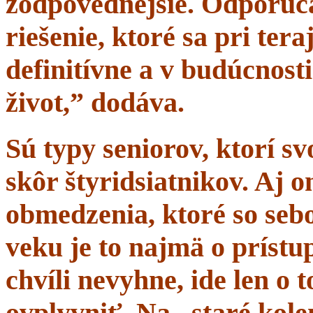
zodpovednejšie. Odporúč
riešenie, ktoré sa pri tera
definitívne a v budúcnost
život,” dodáva.
Sú typy seniorov, ktorí s
skôr štyridsiatnikov. Aj 
obmedzenia, ktoré so sebo
veku je to najmä o prístup
chvíli nevyhne, ide len o
ovplyvniť. Na „staré kole