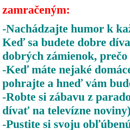
zamračeným:
-Nachádzajte humor k kaž
Keď sa budete dobre díva
dobrých zámienok, prečo 
-Keď máte nejaké domáce 
pohrajte a hneď vám bude
-Robte si zábavu z parado
dívať na televízne noviny)
-Pustite si svoju obľúben