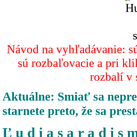
Návod na vyhľadávanie: sú
sú rozbaľovacie a pri kl
rozbalí v
Aktuálne: Smiať sa nepres
starnete preto, že sa pres
Ľ u d i a s a r a d i s m