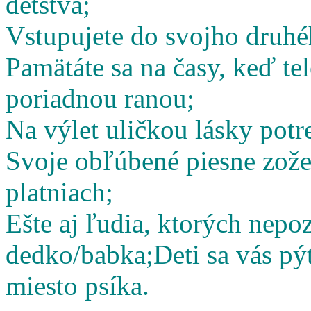
detstva;
Vstupujete do svojho druhé
Pamätáte sa na časy, keď te
poriadnou ranou;
Na výlet uličkou lásky potr
Svoje obľúbené piesne zož
platniach;
Ešte aj ľudia, ktorých nepoz
dedko/babka;
Deti sa vás pý
miesto psíka.