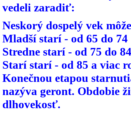
vedeli zaradiť:
Neskorý dospelý vek môže
Mladší starí - od 65 do 74
Stredne starí - od 75 do 8
Starí starí - od 85 a viac 
Konečnou etapou starnutia
nazýva geront. Obdobie ž
dlhovekosť.