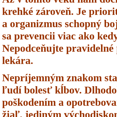
krehké zároveň. Je priorit
a organizmus schopný boj
sa prevencii viac ako ke
Nepodceňujte pravidelné 
lekára.
Nepríjemným znakom starn
ľudí bolesť kĺbov. Dlhodo
poškodením a opotrebova
žiaľ, jediným východisko