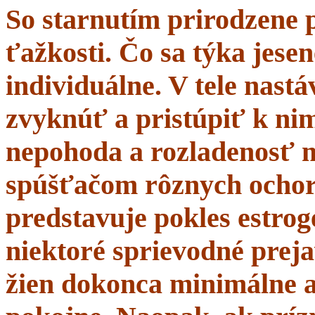
So starnutím prirodzene 
ťažkosti. Čo sa týka jesen
individuálne. V tele nastá
zvyknúť a pristúpiť k nim
nepohoda a rozladenosť 
spúšťačom rôznych ochor
predstavuje pokles estrogé
niektoré sprievodné prej
žien dokonca minimálne a