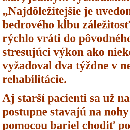
„Najdôležitejšie je uvedom
bedrového kĺbu záležitosť
rýchlo vráti do pôvodného 
stresujúci výkon ako niek
vyžadoval dva týždne v n
rehabilitácie.
Aj starší pacienti sa už 
postupne stavajú na nohy 
pomocou bariel chodiť po 