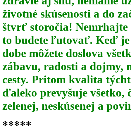
zdravie aj silu, nemáme u
životné skúsenosti a do za
štvrť storočia! Nemrhajt
to budete ľutovať. Keď je
dobe môžete doslova všet
zábavu, radosti a dojmy, 
cesty. Pritom kvalita týc
ďaleko prevyšuje všetko, 
zelenej, neskúsenej a pov
*****