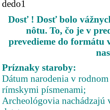
Dosť ! Dosť bolo vážnych
nôtu. To, čo je v pr
prevedieme do formátu v
nas
Príznaky staroby:
Dátum narodenia v rodnom l
rímskymi písmenami;
Archeológovia nachádzajú v 