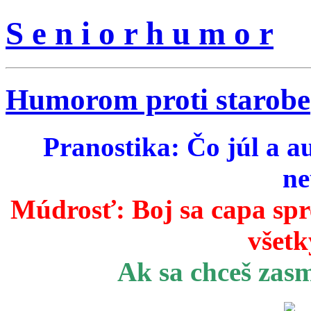
S e n i o r h u m o r
Humorom proti starobe
Pranostika: Čo júl a a
ne
Múdrosť:
Boj sa capa sp
všetk
Ak sa chceš zas