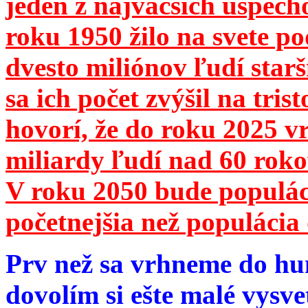
jeden z najväčších úspech
roku 1950 žilo na svete 
dvesto miliónov ľudí star
sa ich počet zvýšil na tri
hovorí, že do roku 2025 vr
miliardy ľudí nad 60 roko
V roku 2050 bude populá
početnejšia než populácia 
Prv než sa vrhneme do hu
dovolím si ešte malé vysve