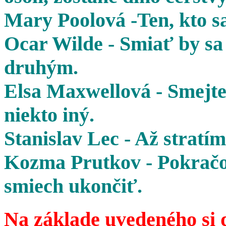
Mary Poolová -Ten, kto sa
Ocar Wilde - Smiať by sa 
druhým.
Elsa Maxwellová - Smejte 
niekto iný.
Stanislav Lec - Až stratím
Kozma Prutkov - Pokračov
smiech ukončiť.
Na základe uvedeného si 