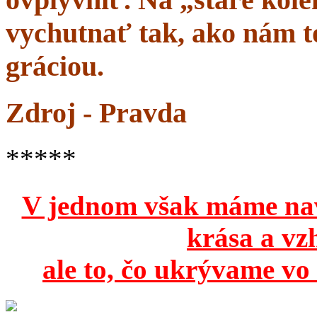
vychutnať tak, ako nám to
gráciou.
Zdroj - Pravda
*****
V jednom však máme na
krása a vz
ale to, čo ukrývame vo