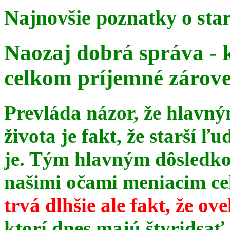
Najnovšie poznatky o sta
Naozaj dobrá správa - 
celkom príjemné zárov
Prevláda názor, že hlavn
života je fakt, že starší ľu
je. Tým hlavným dôsledk
našimi očami meniacim celé
trvá dlhšie ale fakt, že ov
ktorí dnes majú štyridsať