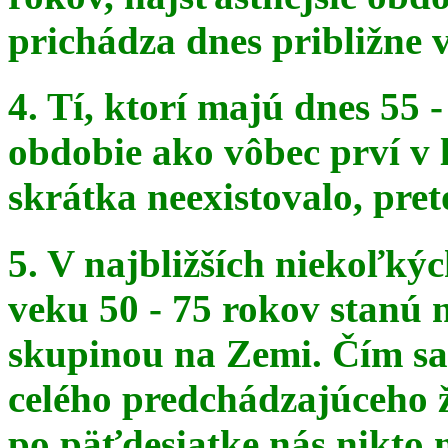
prichádza dnes približne v
4. Tí, ktorí majú dnes 55 
obdobie ako vôbec prví v 
skrátka
neexistovalo, pret
5. V najbližších niekoľký
veku 50 - 75 rokov stanú
skupinou na
Zemi. Čím sa 
celého predchádzajúceho ž
po päťdesiatke
nás nikto 