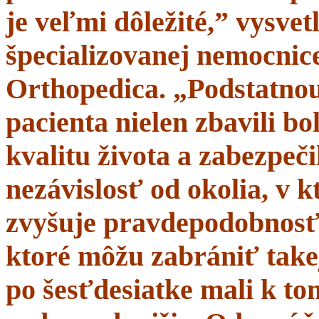
je veľmi dôležité,” vysve
špecializovanej nemocnice
Orthopedica. „Podstatnou
pacienta nielen zbavili bol
kvalitu života a zabezpeči
nezávislosť od okolia, v 
zvyšuje pravdepodobnosť 
ktoré môžu zabrániť takej
po šesťdesiatke mali k t