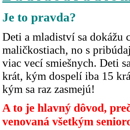
Je to pravda?
Deti a mladiství sa dokážu 
maličkostiach, no s pribúd
viac vecí smiešnych. Deti 
krát, kým dospelí iba 15 krá
kým sa raz zasmejú!
A to je hlavný dôvod, preč
venovaná všetkým senior