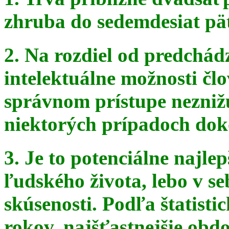
zhruba do sedemdesiat pä
2. Na rozdiel od predchádz
intelektuálne možnosti čl
správnom
prístupe nezniž
niektorých prípadoch doko
3. Je to potenciálne najle
ľudského života, lebo v seb
skúsenosti. Podľa štatist
rokov, najšťastnejšie obdo