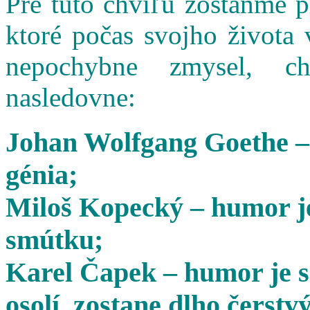
Pre túto chvíľu zostaňme 
ktoré počas svojho života 
nepochybne zmysel, cha
nasledovne:
Johan Wolfgang Goethe –
génia;
Miloš Kopecký – humor je
smútku;
Karel Čapek – humor je s
osolí, zostane dlho čerstvý