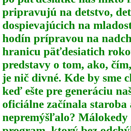
pripravujú na detstvo, det
dospievajúcich na mlados
hodín prípravou na nadchá
hranicu päťdesiatich ro
predstavy o tom, ako, čím,
je nič divné. Kde by sme c
keď ešte pre generáciu na
oficiálne začínala starob
nepremýšľalo? Málokedy s
program, ktorý bez odchý