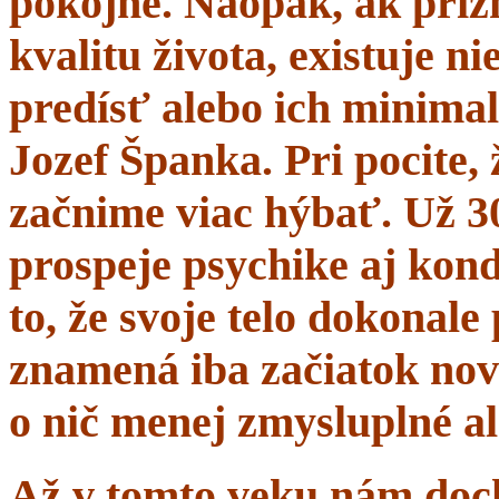
pokojne. Naopak, ak prí
kvalitu života, existuje n
predísť alebo ich minima
Jozef Španka. Pri pocite, 
začnime viac hýbať. Už 
prospeje psychike aj kond
to, že svoje telo dokonal
znamená iba začiatok nov
o nič menej zmysluplné a
Až v tomto veku nám dochá