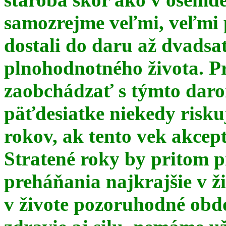
samozrejme veľmi, veľmi
dostali do daru až dvadsa
plnohodnotného života. Pr
zaobchádzať s týmto daro
päťdesiatke niekedy risku
rokov, ak tento vek akce
Stratené roky by pritom p
preháňania najkrajšie v ž
v živote pozoruhodné obd