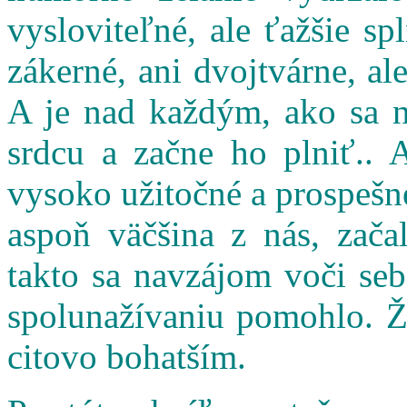
vysloviteľné, ale ťažšie s
zákerné, ani dvojtvárne, al
A je nad každým, ako sa n
srdcu a začne ho plniť.. 
vysoko užitočné a prospešné
aspoň väčšina z nás, zač
takto sa navzájom voči seb
spolunažívaniu pomohlo. Ži
citovo bohatším.