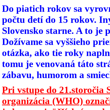
Do piatich rokov sa vyrov
počtu detí do 15 rokov. I
Slovensko starne. A to je 
Dožívame sa vyššieho pri
otázka, ako tie roky napln
tomu je venovaná táto str
zábavu, humorom a smie
Pri vstupe do 21.storočia
organizácia (WHO) označila