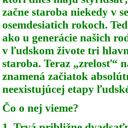
začne staroba niekedy v s
osemdesiatich rokoch. Te
ako u generácie našich ro
v ľudskom živote tri hlav
staroba. Teraz
„zrelosť“ n
znamená začiatok absolút
neexistujúcej etapy ľudsk
Čo o nej vieme?
1. Trvá približne dvadsať