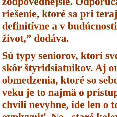
zodpovednejšie. Odporúč
riešenie, ktoré sa pri tera
definitívne a v budúcnost
život,” dodáva.
Sú typy seniorov, ktorí s
skôr štyridsiatnikov. Aj 
obmedzenia, ktoré so sebo
veku je to najmä o prístup
chvíli nevyhne, ide len o
ovplyvniť. Na „staré kole