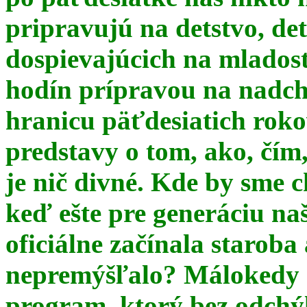
pripravujú na detstvo, det
dospievajúcich na mlados
hodín prípravou na nadchá
hranicu päťdesiatich ro
predstavy o tom, ako, čím,
je nič divné. Kde by sme c
keď ešte pre generáciu na
oficiálne začínala starob
nepremýšľalo? Málokedy s
program, ktorý bez odchý