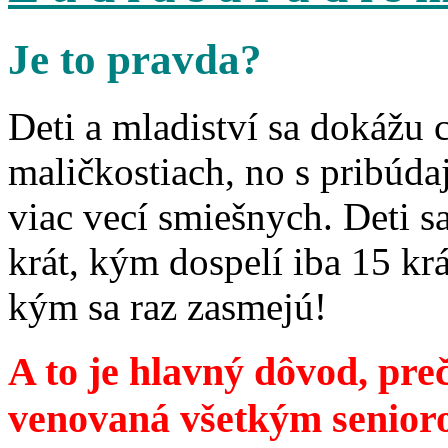
Je to pravda?
Deti a mladiství sa dokážu 
maličkostiach, no s pribúd
viac vecí smiešnych. Deti 
krát, kým dospelí iba 15 krá
kým sa raz zasmejú!
A to je hlavný dôvod, preč
venovaná všetkým senior