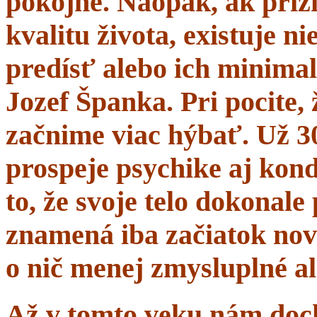
pokojne. Naopak, ak prí
kvalitu života, existuje n
predísť alebo ich minima
Jozef Španka. Pri pocite, 
začnime viac hýbať. Už 
prospeje psychike aj kond
to, že svoje telo dokonal
znamená iba začiatok nov
o nič menej zmysluplné a
Až v tomto veku nám dochá