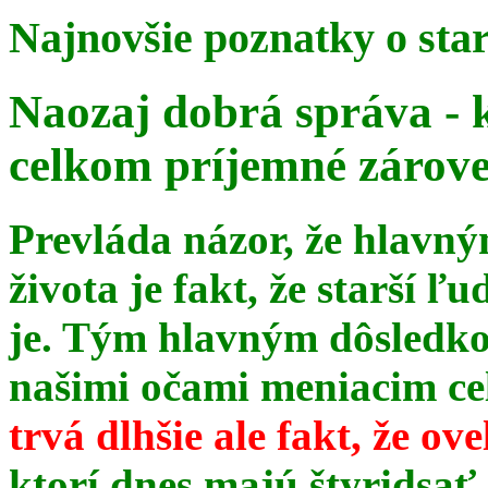
Najnovšie poznatky o sta
Naozaj dobrá správa - 
celkom príjemné zárov
Prevláda názor, že hlavn
života je fakt, že starší ľu
je. Tým hlavným dôsledk
našimi očami meniacim celé
trvá dlhšie ale fakt, že ov
ktorí dnes majú štyridsať