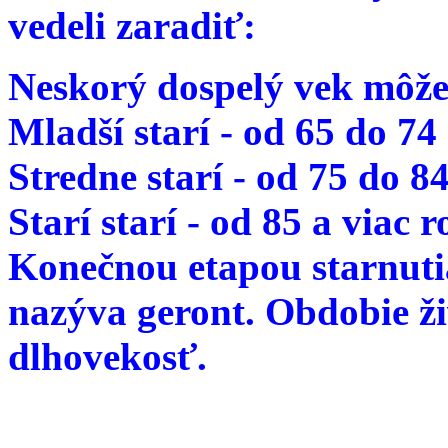
vedeli zaradiť:
Neskorý dospelý vek môže
Mladší starí - od 65 do 74
Stredne starí - od 75 do 8
Starí starí - od 85 a viac 
Konečnou etapou starnutia
nazýva geront. Obdobie ž
dlhovekosť.