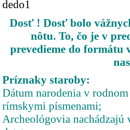
Dosť ! Dosť bolo vážnych
nôtu. To, čo je v pr
prevedieme do formátu v
nas
Príznaky staroby:
Dátum narodenia v rodnom l
rímskymi písmenami;
Archeológovia nachádzajú v 