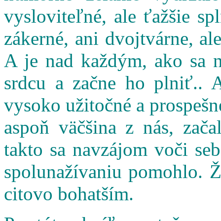
vysloviteľné, ale ťažšie s
zákerné, ani dvojtvárne, al
A je nad každým, ako sa n
srdcu a začne ho plniť.. 
vysoko užitočné a prospešné
aspoň väčšina z nás, zač
takto sa navzájom voči seb
spolunažívaniu pomohlo. Ži
citovo bohatším.