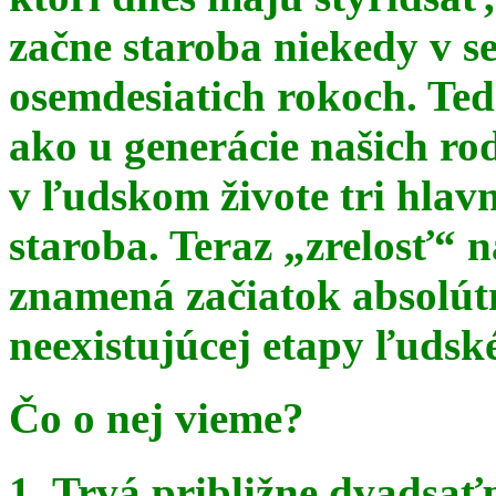
začne staroba niekedy v s
osemdesiatich rokoch. Te
ako u generácie našich ro
v ľudskom živote tri hlav
staroba. Teraz
„zrelosť“ n
znamená začiatok absolút
neexistujúcej etapy ľudsk
Čo o nej vieme?
1. Trvá približne dvadsať