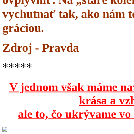
vychutnať tak, ako nám to
gráciou.
Zdroj - Pravda
*****
V jednom však máme na
krása a vz
ale to, čo ukrývame vo