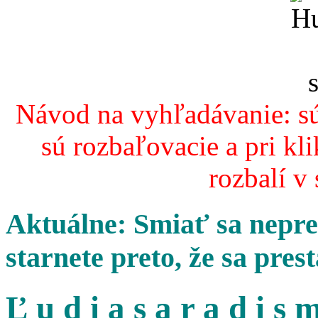
Návod na vyhľadávanie: sú
sú rozbaľovacie a pri kl
rozbalí v
Aktuálne: Smiať sa nepres
starnete preto, že sa pres
Ľ u d i a s a r a d i s m