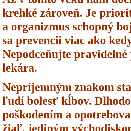
krehké zároveň. Je priorit
a organizmus schopný boj
sa prevencii viac ako ke
Nepodceňujte pravidelné 
lekára.
Nepríjemným znakom starn
ľudí bolesť kĺbov. Dlhodo
poškodením a opotrebova
žiaľ, jediným východisko