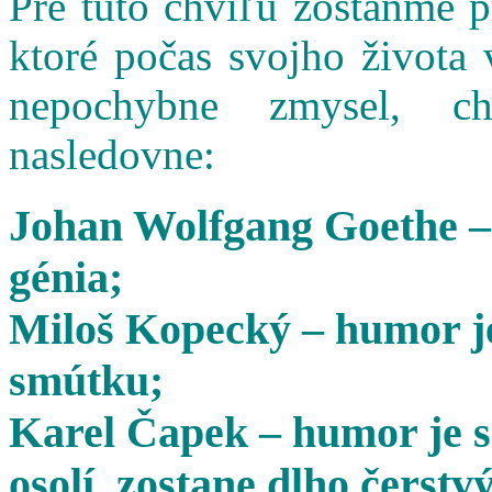
Pre túto chvíľu zostaňme 
ktoré počas svojho života 
nepochybne zmysel, cha
nasledovne:
Johan Wolfgang Goethe –
génia;
Miloš Kopecký – humor je
smútku;
Karel Čapek – humor je s
osolí, zostane dlho čerstvý