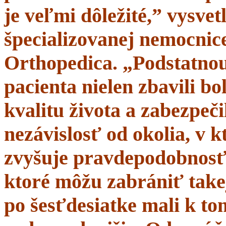
je veľmi dôležité,” vysve
špecializovanej nemocnice
Orthopedica. „Podstatnou
pacienta nielen zbavili bol
kvalitu života a zabezpeči
nezávislosť od okolia, v 
zvyšuje pravdepodobnosť 
ktoré môžu zabrániť takej
po šesťdesiatke mali k t