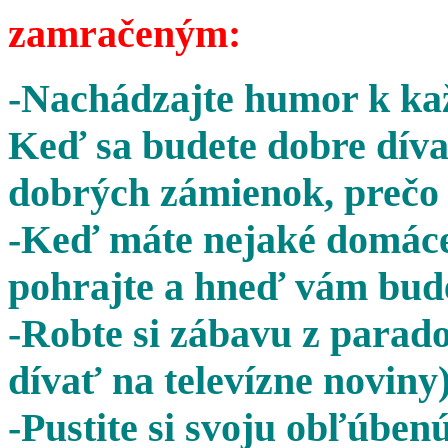
zamračeným:
-Nachádzajte humor k kaž
Keď sa budete dobre díva
dobrých zámienok, prečo 
-Keď máte nejaké domáce 
pohrajte a hneď vám bude
-Robte si zábavu z parado
dívať na televízne noviny)
-Pustite si svoju obľúben