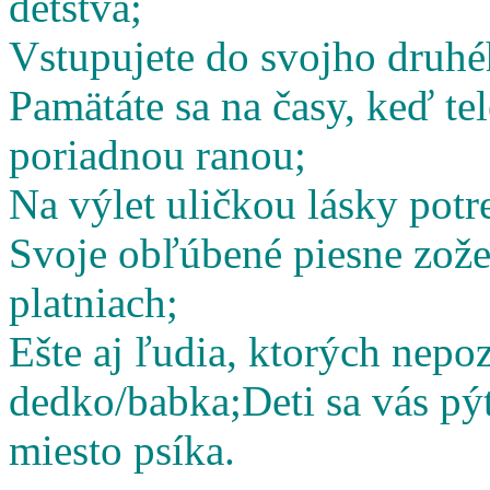
detstva;
Vstupujete do svojho druhé
Pamätáte sa na časy, keď te
poriadnou ranou;
Na výlet uličkou lásky potr
Svoje obľúbené piesne zož
platniach;
Ešte aj ľudia, ktorých nepoz
dedko/babka;
Deti sa vás pý
miesto psíka.