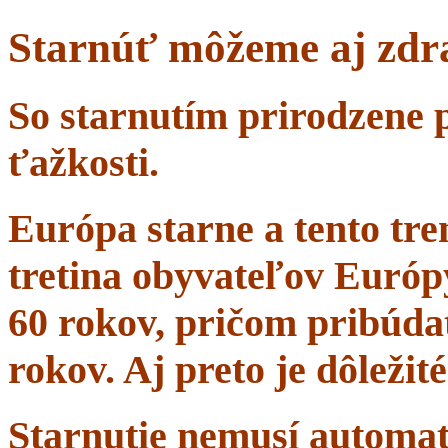
Starnúť môžeme aj zdr
So starnutím prirodzene 
ťažkosti.
Európa starne a tento tr
tretina obyvateľov Európ
60 rokov, pričom pribúdať
rokov. Aj preto je dôležit
Starnutie nemusí automa