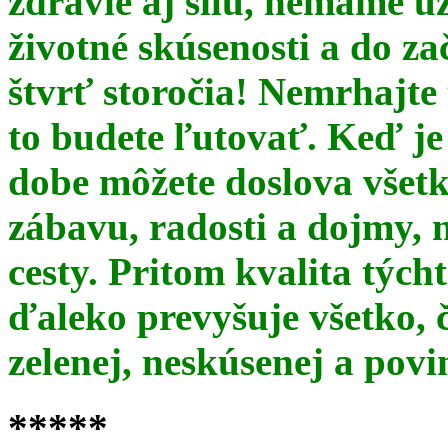
zdravie aj silu, nemáme u
životné skúsenosti a do za
štvrť storočia! Nemrhajt
to budete ľutovať. Keď je
dobe môžete doslova všet
zábavu, radosti a dojmy, 
cesty. Pritom kvalita týc
ďaleko prevyšuje všetko, 
zelenej, neskúsenej a pov
*****