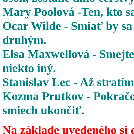
Mary Poolová -Ten, kto sa
Ocar Wilde - Smiať by sa 
druhým.
Elsa Maxwellová - Smejte 
niekto iný.
Stanislav Lec - Až stratím
Kozma Prutkov - Pokračov
smiech ukončiť.
Na základe uvedeného si 