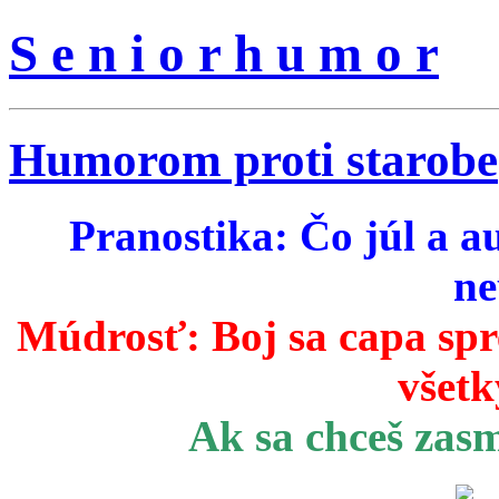
S e n i o r h u m o r
Humorom proti starobe
Pranostika: Čo júl a a
ne
Múdrosť:
Boj sa capa sp
všetk
Ak sa chceš zas