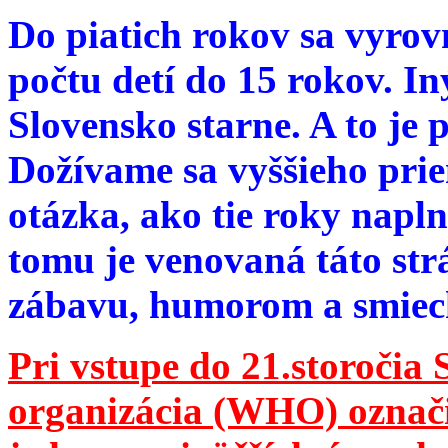
Do piatich rokov sa vyrov
počtu detí do 15 rokov. I
Slovensko starne. A to je 
Dožívame sa vyššieho pri
otázka, ako tie roky napln
tomu je venovaná táto str
zábavu, humorom a smie
Pri vstupe do 21.storočia
organizácia (WHO) označila