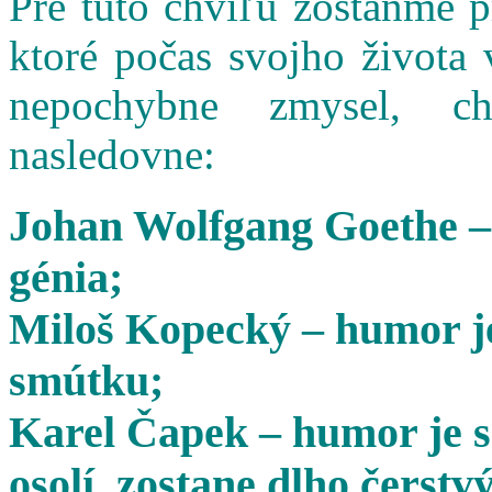
Pre túto chvíľu zostaňme 
ktoré počas svojho života 
nepochybne zmysel, cha
nasledovne:
Johan Wolfgang Goethe –
génia;
Miloš Kopecký – humor je
smútku;
Karel Čapek – humor je s
osolí, zostane dlho čerstvý