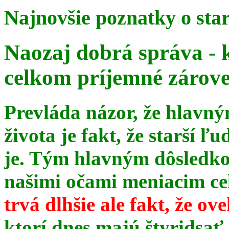
Najnovšie poznatky o sta
Naozaj dobrá správa - 
celkom príjemné zárov
Prevláda názor, že hlavn
života je fakt, že starší ľu
je. Tým hlavným dôsledk
našimi očami meniacim celé
trvá dlhšie ale fakt, že ov
ktorí dnes majú štyridsať