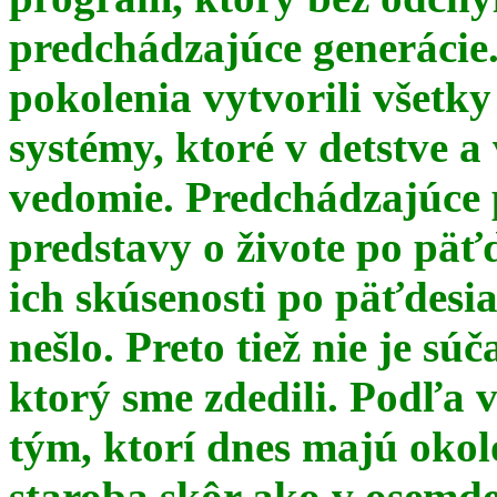
predchádzajúce generácie
pokolenia vytvorili všetky
systémy, ktoré v detstve a
vedomie. Predchádzajúce 
predstavy o živote po päť
ich skúsenosti po päťdesia
nešlo. Preto tiež nie je s
ktorý sme zdedili. Podľa 
tým, ktorí dnes majú okol
staroba skôr ako v osemde