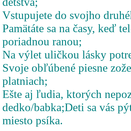
detstva;
Vstupujete do svojho druhé
Pamätáte sa na časy, keď te
poriadnou ranou;
Na výlet uličkou lásky potr
Svoje obľúbené piesne zož
platniach;
Ešte aj ľudia, ktorých nepoz
dedko/babka;
Deti sa vás pý
miesto psíka.