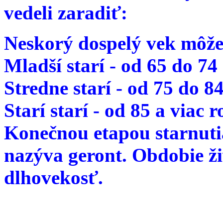
vedeli zaradiť:
Neskorý dospelý vek môže
Mladší starí - od 65 do 74
Stredne starí - od 75 do 8
Starí starí - od 85 a viac 
Konečnou etapou starnutia
nazýva geront. Obdobie ž
dlhovekosť.