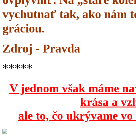
vychutnať tak, ako nám to
gráciou.
Zdroj - Pravda
*****
V jednom však máme na
krása a vz
ale to, čo ukrývame vo