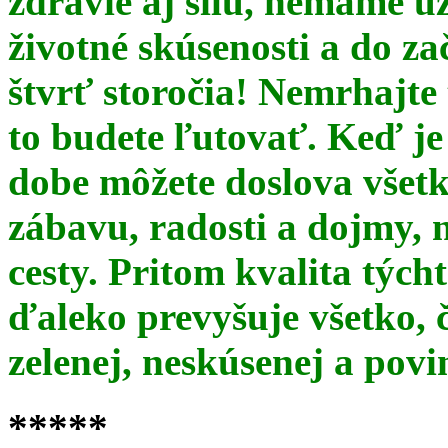
zdravie aj silu, nemáme u
životné skúsenosti a do za
štvrť storočia! Nemrhajt
to budete ľutovať. Keď je
dobe môžete doslova všet
zábavu, radosti a dojmy, 
cesty. Pritom kvalita týc
ďaleko prevyšuje všetko, 
zelenej, neskúsenej a pov
*****