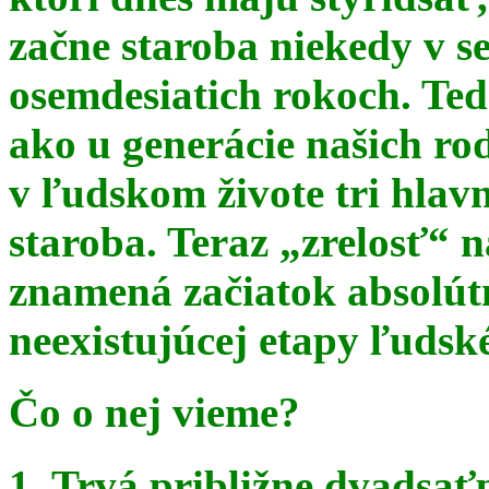
začne staroba niekedy v s
osemdesiatich rokoch. Te
ako u generácie našich ro
v ľudskom živote tri hlav
staroba. Teraz
„zrelosť“ n
znamená začiatok absolút
neexistujúcej etapy ľudsk
Čo o nej vieme?
1. Trvá približne dvadsať