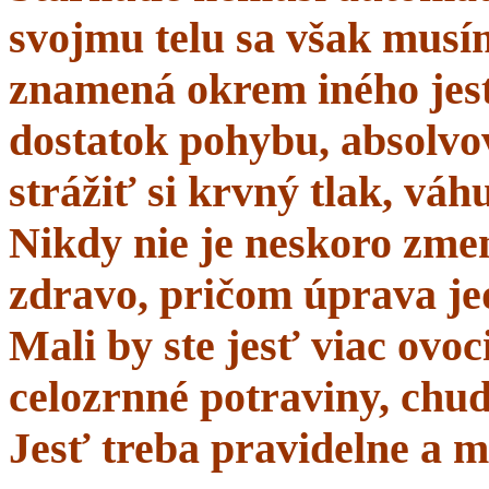
svojmu telu sa však musí
znamená okrem iného jes
dostatok pohybu, absolvo
strážiť si krvný tlak, váhu
Nikdy nie je neskoro zmen
zdravo, pričom úprava je
Mali by ste jesť viac ovo
celozrnné potraviny, chud
Jesť treba pravidelne a m