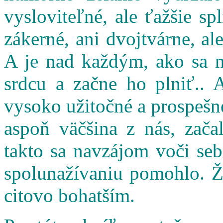
vysloviteľné, ale ťažšie s
zákerné, ani dvojtvárne, al
A je nad každým, ako sa n
srdcu a začne ho plniť.. 
vysoko užitočné a prospešné
aspoň väčšina z nás, zač
takto sa navzájom voči seb
spolunažívaniu pomohlo. Ži
citovo bohatším.