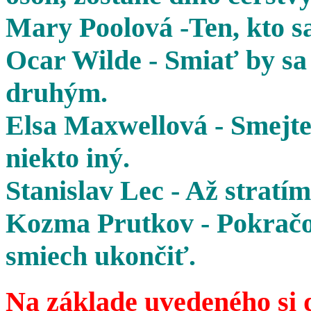
Mary Poolová -Ten, kto sa
Ocar Wilde - Smiať by sa 
druhým.
Elsa Maxwellová - Smejte 
niekto iný.
Stanislav Lec - Až stratím
Kozma Prutkov - Pokračov
smiech ukončiť.
Na základe uvedeného si 