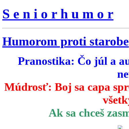
S e n i o r h u m o r
Humorom proti starobe
Pranostika: Čo júl a a
ne
Múdrosť:
Boj sa capa sp
všetk
Ak sa chceš zas