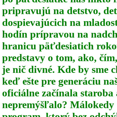
pripravujú na detstvo, det
dospievajúcich na mlados
hodín prípravou na nadchá
hranicu päťdesiatich ro
predstavy o tom, ako, čím,
je nič divné. Kde by sme c
keď ešte pre generáciu na
oficiálne začínala starob
nepremýšľalo? Málokedy s
program, ktorý bez odchý