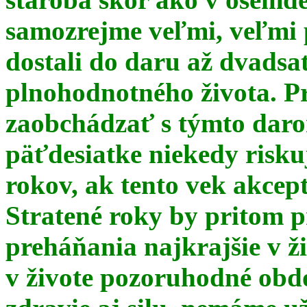
samozrejme veľmi, veľmi
dostali do daru až dvadsa
plnohodnotného života. Pr
zaobchádzať s týmto daro
päťdesiatke niekedy risku
rokov, ak tento vek akce
Stratené roky by pritom p
preháňania najkrajšie v ž
v živote pozoruhodné obd