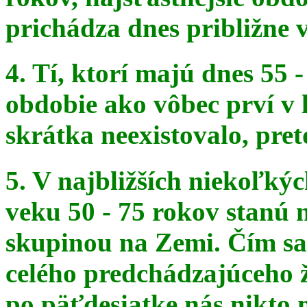
prichádza dnes približne v
4. Tí, ktorí majú dnes 55 
obdobie ako vôbec prví v 
skrátka
neexistovalo, pret
5. V najbližších niekoľký
veku 50 - 75 rokov stanú
skupinou na
Zemi. Čím sa 
celého predchádzajúceho ž
po päťdesiatke
nás nikto 