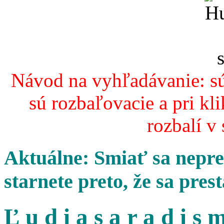
Návod na vyhľadávanie: sú
sú rozbaľovacie a pri kl
rozbalí v
Aktuálne: Smiať sa nepres
starnete preto, že sa pres
Ľ u d i a s a r a d i s m