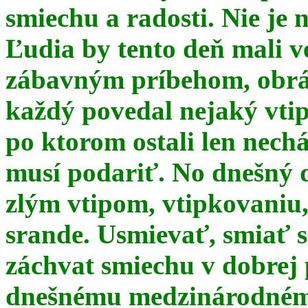
smiechu a radosti. Nie je 
Ľudia by tento deň mali 
zábavným príbehom, obrá
každý povedal nejaký vtip
po ktorom ostali len nechá
musí podariť. No dnešný 
zlým vtipom, vtipkovaniu
srande. Usmievať, smiať s
záchvat smiechu v dobrej p
dnešnému medzinárodnému