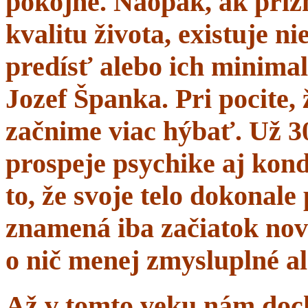
pokojne. Naopak, ak prí
kvalitu života, existuje n
predísť alebo ich minima
Jozef Španka. Pri pocite, 
začnime viac hýbať. Už 
prospeje psychike aj kond
to, že svoje telo dokonal
znamená iba začiatok nov
o nič menej zmysluplné a
Až v tomto veku nám dochá