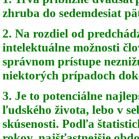
zhruba do sedemdesiat pä
2. Na rozdiel od predchádz
intelektuálne možnosti čl
správnom
prístupe nezniž
niektorých prípadoch doko
3. Je to potenciálne najle
ľudského života, lebo v seb
skúsenosti. Podľa štatist
rokov, najšťastnejšie obdo