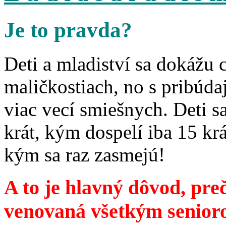
Je to pravda?
Deti a mladiství sa dokážu 
maličkostiach, no s pribúd
viac vecí smiešnych. Deti 
krát, kým dospelí iba 15 krá
kým sa raz zasmejú!
A to je hlavný dôvod, preč
venovaná všetkým senior