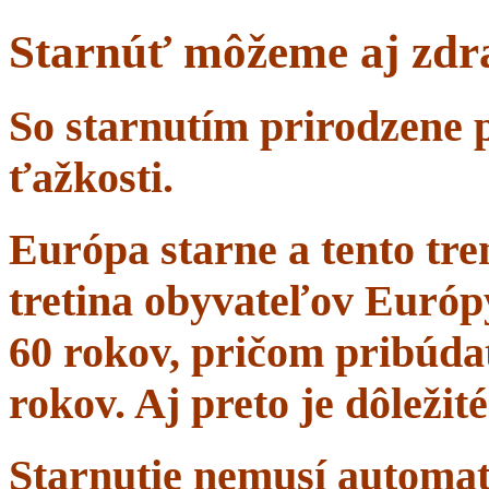
Starnúť môžeme aj zdr
So starnutím prirodzene 
ťažkosti.
Európa starne a tento tr
tretina obyvateľov Európ
60 rokov, pričom pribúdať
rokov. Aj preto je dôležit
Starnutie nemusí automa