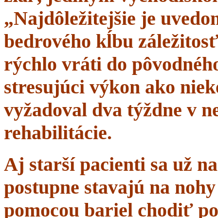
„Najdôležitejšie je uvedom
bedrového kĺbu záležitosť
rýchlo vráti do pôvodného 
stresujúci výkon ako niek
vyžadoval dva týždne v n
rehabilitácie.
Aj starší pacienti sa už 
postupne stavajú na nohy 
pomocou bariel chodiť po 