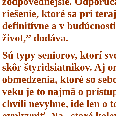
zodpovednejšie. Odporúč
riešenie, ktoré sa pri tera
definitívne a v budúcnost
život,” dodáva.
Sú typy seniorov, ktorí s
skôr štyridsiatnikov. Aj 
obmedzenia, ktoré so sebo
veku je to najmä o prístup
chvíli nevyhne, ide len o
ovplyvniť. Na „staré kole