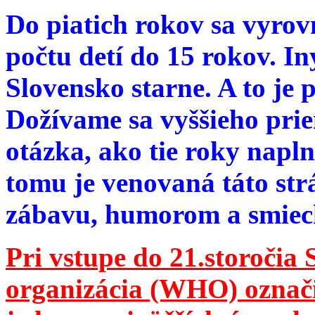
Do piatich rokov sa vyrov
počtu detí do 15 rokov. I
Slovensko starne. A to je 
Dožívame sa vyššieho pri
otázka, ako tie roky napln
tomu je venovaná táto str
zábavu, humorom a smie
Pri vstupe do 21.storočia
organizácia (WHO) označila