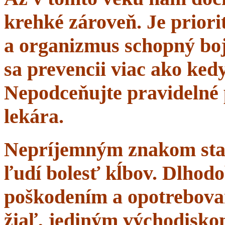
krehké zároveň. Je priorit
a organizmus schopný boj
sa prevencii viac ako ke
Nepodceňujte pravidelné 
lekára.
Nepríjemným znakom starn
ľudí bolesť kĺbov. Dlhodo
poškodením a opotrebova
žiaľ, jediným východisko