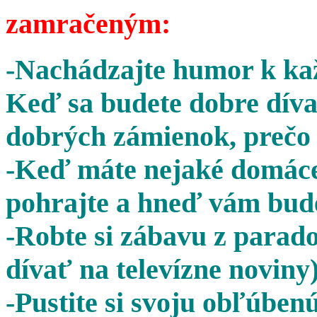
zamračeným:
-Nachádzajte humor k kaž
Keď sa budete dobre díva
dobrých zámienok, prečo 
-Keď máte nejaké domáce 
pohrajte a hneď vám bude
-Robte si zábavu z parado
dívať na televízne noviny)
-Pustite si svoju obľúben