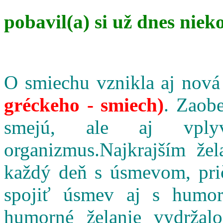
pobavil(a) si už dnes niek
O smiechu vznikla aj nová
gréckeho - smiech)
. Zaobe
smejú, ale aj vpl
organizmus.Najkrajším že
každý deň s úsmevom, pri
spojiť úsmev aj s humo
humorné želanie vydržalo