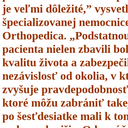
je veľmi dôležité,” vysve
špecializovanej nemocnice
Orthopedica. „Podstatnou
pacienta nielen zbavili bol
kvalitu života a zabezpeči
nezávislosť od okolia, v 
zvyšuje pravdepodobnosť 
ktoré môžu zabrániť takej
po šesťdesiatke mali k t