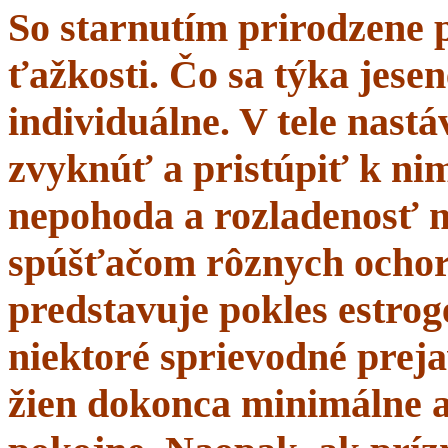
So starnutím prirodzene 
ťažkosti. Čo sa týka jesen
individuálne. V tele nastá
zvyknúť a pristúpiť k nim
nepohoda a rozladenosť 
spúšťačom rôznych ochor
predstavuje pokles estrogé
niektoré sprievodné prej
žien dokonca minimálne a