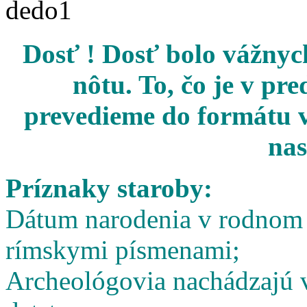
Dosť ! Dosť bolo vážnych
nôtu. To, čo je v pr
prevedieme do formátu v
nas
Príznaky staroby:
Dátum narodenia v rodnom l
rímskymi písmenami;
Archeológovia nachádzajú v 