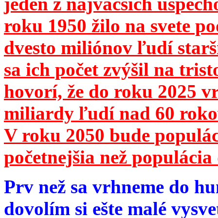
jeden z najväčších úspech
roku 1950 žilo na svete 
dvesto miliónov ľudí star
sa ich počet zvýšil na tri
hovorí, že do roku 2025 vr
miliardy ľudí nad 60 roko
V roku 2050 bude populá
početnejšia než populácia 
Prv než sa vrhneme do hu
dovolím si ešte malé vysve