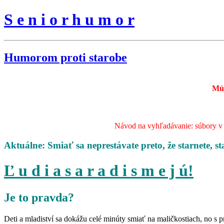
S e n i o r h u m o r
Humorom proti starobe
Mú
Návod na vyhľadávanie: súbory v s
Aktuálne: Smiať sa neprestávate preto, že starnete, st
Ľ u d i a s a r a d i s m e j ú!
Je to pravda?
Deti a mladiství sa dokážu celé minúty smiať na maličkostiach, no s 