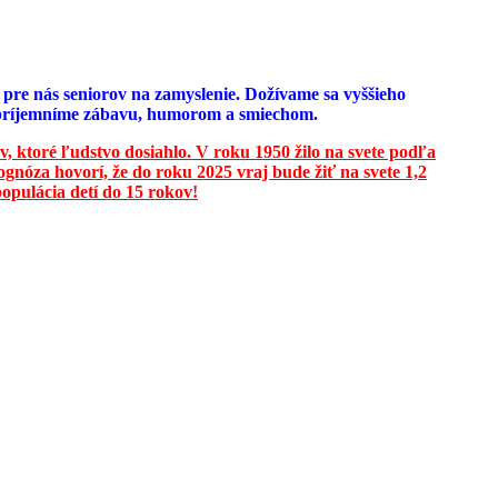
e pre nás seniorov na zamyslenie. Dožívame sa vyššieho
u spríjemníme zábavu, humorom a smiechom.
v, ktoré ľudstvo dosiahlo. V roku 1950 žilo na svete podľa
ognóza hovorí, že do roku 2025 vraj bude žiť na svete 1,2
opulácia detí do 15 rokov!