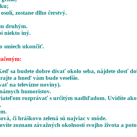
tku;
solí, zostane dlho čerstvý.
tým druhým.
í niekto iný.
o smiech ukončiť.
račeným:
Keď sa budete dobre dívať okolo seba,
nájdete dosť do
rajte a hneď vám bude veselšie.
vať na televízne noviny).
 známych humoristov.
 priateľom rozprávať s určitým nadhľadom.
Uvidíte ako
.
am.
žová, či hráškovo zelená sú najviac v móde.
tovíte zoznam závažných okolností svojho
života a pot