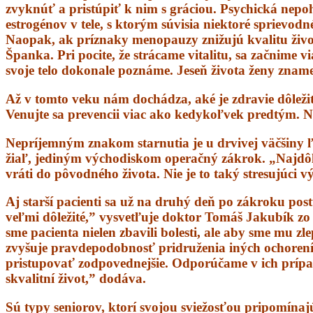
zvyknúť a pristúpiť k nim s gráciou. Psychická nep
estrogénov v tele, s ktorým súvisia niektoré sprievo
Naopak, ak príznaky menopauzy znižujú kvalitu život
Španka. Pri pocite, že strácame vitalitu, sa začnime 
svoje telo dokonale poznáme. Jeseň života ženy znam
Až v tomto veku nám dochádza, aké je zdravie dôležit
Venujte sa prevencii viac ako kedykoľvek predtým. N
Nepríjemným znakom starnutia je u drvivej väčšiny ľ
žiaľ, jediným východiskom operačný zákrok. „Najdôleži
vráti do pôvodného života. Nie je to taký stresujúci 
Aj starší pacienti sa už na druhý deň po zákroku post
veľmi dôležité,” vysvetľuje doktor Tomáš Jakubík zo
sme pacienta nielen zbavili bolesti, ale aby sme mu zl
zvyšuje pravdepodobnosť pridruženia iných ochorení,
pristupovať zodpovednejšie. Odporúčame v ich prípade 
skvalitní život,” dodáva.
Sú typy seniorov, ktorí svojou sviežosťou pripomínaj