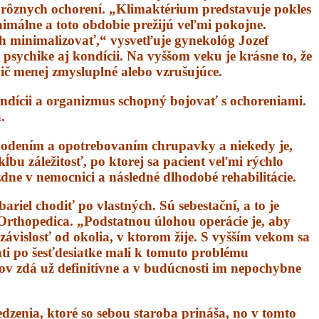
rôznych ochorení. „Klimaktérium predstavuje pokles
nimálne a toto obdobie prežijú veľmi pokojne.
ch minimalizovať,“ vysvetľuje gynekológ Jozef
psychike aj kondícii. Na vyššom veku je krásne to, že
ič menej zmysluplné alebo vzrušujúce.
kondícii a organizmus schopný bojovať s ochoreniami.
.
škodením a opotrebovaním chrupavky a niekedy je,
ĺbu záležitosť, po ktorej sa pacient veľmi rýchlo
ždne v nemocnici a následné dlhodobé rehabilitácie.
riel chodiť po vlastných. Sú sebestační, a to je
 Orthopedica. „Podstatnou úlohou operácie je, aby
nezávislosť od okolia, v ktorom žije. S vyšším vekom sa
nti po šesťdesiatke mali k tomuto problému
bov zdá už definitívne a v budúcnosti im nepochybne
dzenia, ktoré so sebou staroba prináša, no v tomto