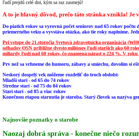
ľudí prejdú celé dni, kým sa raz zasmejú!
A to je hlavný dôvod, prečo táto stránka vznikla! J
Do piatich rokov sa vyrovná počet seniorov nad 65 rokov počtu d
priemerného veku a vyvstáva otázka, ako tie roky naplníme. Jed
Pri vstupe do 21.storočia Svetová zdravotnícka organizácia (WHO)
odhadov OSN približne dvesto miliónov ľudí starších ako 60 rokov
miliardy ľudí nad 60 rokov, čo znamená nárast o 224 %. V roku
Prv než sa vrhneme do humoru, zábavy a smiechu, dovolím si ešte
Neskorý dospelý vek môžeme rozdeliť do troch období:
Mladší starí - od 65 do 74 rokov
Stredne starí - od 75 do 84 rokov
Starí starí - od 85 a viac rokov
Konečnou etapou starnutia je staroba. Starý človek sa nazýva ge
Najnovšie poznatky o starobe
Naozaj dobrá správa - konečne niečo roz