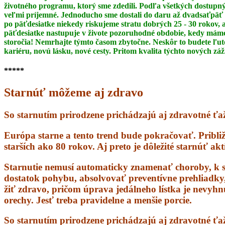
životného programu, ktorý sme zdedili. Podľa všetkých dostupný
veľmi príjemné. Jednoducho sme dostali do daru až dvadsaťpäť 
po päťdesiatke niekedy riskujeme stratu dobrých 25 - 30 rokov,
päťdesiatke
nastupuje v živote pozoruhodné obdobie, kedy máme 
storočia! Nemrhajte týmto časom
zbytočne. Neskôr to budete ľut
kariéru, novú lásku, nové cesty. Pritom kvalita týchto nových zá
*****
Starnúť môžeme aj zdravo
So starnutím prirodzene prichádzajú aj zdravotné ťaž
Európa starne a tento trend bude pokračovať. Pribli
starších ako 80 rokov. Aj preto je dôležité starnúť ak
Starnutie nemusí automaticky znamenať choroby, k s
dostatok pohybu, absolvovať preventívne prehliadky, s
žiť zdravo, pričom úprava jedálneho lístka je nevyhn
orechy. Jesť treba pravidelne a menšie porcie.
So starnutím prirodzene prichádzajú aj zdravotné ťažk