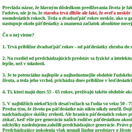
Prevláda názor, že hlavným dôsledkom predlžovania života je fak
ľudstvo, nie je to, že
staroba trvá dlhšie ale fakt, že oveľa neskôr
osemdesiatich rokoch. Teda o dvadsaťpäť rokov neskôr, ako u gen
nastupuje okolo päťdesiatky a znamená začiatok absolútne novej
Čo o nej vieme?
1. Trvá približne dvadsaťpäť rokov - od päťdesiatky zhruba do 
2. Na rozdiel od predchádzajúcich predstáv sa fyzické a intelek
lepšie, než v mladosti.
3. Je to potenciálne najlepšie a najhodnotnejšie obdobie ľudského 
života, a teda jeho vrchol,
prichádza dnes približne v šesťdesiatic
4. Tí, ktorí majú dnes 55 - 65 rokov, prežívajú takéto obdobie a
5. V najbližších niekoľkých desaťročiach sa ľudia vo veku 50 
Predsa tým, že životu po päťdesiatke
nás nikto nikdy neučil. Doj
nadchádzajúce skúšky zrelosti. Ale hranicu päťdesiatich rokov
získať, keď ešte pre generáciu našich rodičov päťdesiatkou akosi
odchýlky nasledujeme,
založili predchádzajúce generácie. Práve 
Predchádzajúce pokolenia však nemali žiadne
predstavy o živote