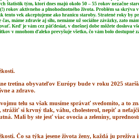
ch štatistík
tým, ktorí dnes majú okolo 50 – 55 rokov nezačne star
(!) rokov aktívneho a
plnohodnotného života. Problém sa skrýva v
 ak tento vek akceptujeme ako
hranicu staroby. Stratené roky by pr
čas, máme zdravie aj silu, nemáme už sociálne záväzky,
zato máme
ovať. Keď je vám cez päťdesiat, v dnešnej dobe môžete doslova v
žitkov
v mnohom ďaleko prevyšuje všetko, čo vám bolo dostupné za
kosti.
žne tretina obyvateľov Európy bude v roku 2025 starš
tívne a zdravo.
vojmu telu sa však musíme správať svedomito, a to z
trážiť si krvný tlak, váhu, cholesterol, nepiť a nefajč
utná. Mali by ste jesť viac ovocia a zeleniny, upredno
osti. Čo sa týka jesene života ženy, každá ju prežíva i