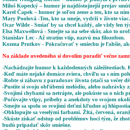
Miloš Kopecký – humor je najdôstojnejší prejav smú
Karel Čapek – humor je soľou zeme a ten, kto sa ním o
Mary Poolová -Ten, kto sa smeje, vydrží v živote viac.
Ocar Wilde - Smiať by sa chcel každý, ale vždy len 
Elsa Maxwellová - Smejte sa na sebe skôr, ako to urob
Stanislav Lec - Až stratím vtip, nazvú ma filozofom.
Kozma Prutkov - Pokračovať v smiechu je ľahšie, ak
Na základe uvedeného si dovolím poradiť večne zam
-Nachádzajte humor k každodenných záležitostiach. 
-Keď máte nejaké domáce zviera, chvíľu sa s ním poh
-Robte si zábavu z paradoxov života (stačí sa večer dí
-Pustite si svoju obľúbenú melódiu, alebo nahrávky
-Svojimi chybami sa netrápte, ale pokúste sa o nich
-Počúvajte vtipy, príbehy a anekdoty vo svojom okolí
-Smejte sa spolu so svojimi deťmi kľudne aj hlúposti
-Obklopujte sa veselými farbami. Žltá, červená, oran
-Skúste získať odstup od problémov hoci tým, že zho
budú pripadať skôr smiešne.