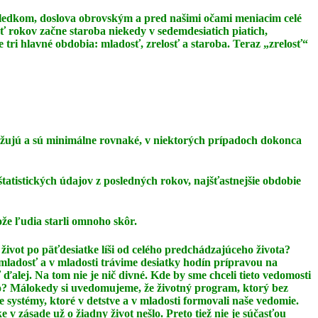
dôsledkom, doslova obrovským a pred našimi očami meniacim celé
äť rokov začne staroba niekedy v sedemdesiatich piatich,
 tri hlavné obdobia: mladosť, zrelosť a staroba. Teraz
„zrelosť“
ižujú a sú minimálne rovnaké, v niektorých prípadoch dokonca
štatistických údajov z posledných rokov, najšťastnejšie obdobie
ože ľudia starli omnoho skôr.
život po päťdesiatke líši od celého predchádzajúceho života?
 mladosť a v mladosti
trávime desiatky hodín prípravou na
 ďalej. Na tom nie je nič divné. Kde by sme chceli tieto
vedomosti
lo? Málokedy si uvedomujeme, že životný program, ktorý bez
ie
systémy, ktoré v detstve a v mladosti formovali naše vedomie.
ke v zásade už o žiadny život
nešlo. Preto tiež nie je súčasťou