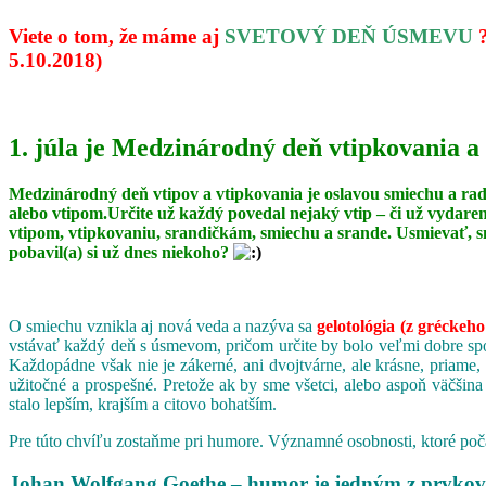
Viete o tom, že máme aj
SVETOVÝ DEŇ ÚSMEVU
5.10.2018)
1. júla je Medzinárodný deň vtipkovania a
Medzinárodný deň vtipov a vtipkovania je oslavou smiechu a ra
alebo vtipom.Určite už každý povedal nejaký vtip – či už vydare
vtipom, vtipkovaniu, srandičkám, smiechu a srande. Usmievať, s
pobavil(a) si už dnes niekoho?
O smiechu vznikla aj nová veda a nazýva sa
gelotológia (z gréckeho
vstávať každý deň s úsmevom, pričom určite by bolo veľmi dobre spoj
Každopádne však nie je zákerné, ani dvojtvárne, ale krásne, priame,
užitočné a prospešné. Pretože ak by sme všetci, alebo aspoň väčšina
stalo lepším, krajším a citovo bohatším.
Pre túto chvíľu zostaňme pri humore. Významné osobnosti, ktoré poča
Johan Wolfgang Goethe – humor je jedným z prvkov