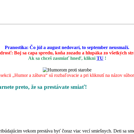
Pranostika: Čo júl a august nedovarí, to september neusmaží.
drosť:
Boj sa capa spredu, koňa zozadu a hlupáka zo všetkých st
Ak sa chceš zasmiať hneď, klikni
TU
!
ekcii „Humor a zábava“ sú rozbaľovacie a pri kliknutí na názov súboru 
arnete preto, že sa prestávate smiať!
pribúdajúcim vekom prestáva byť čoraz viac vecí smiešnych. Deti sa sme