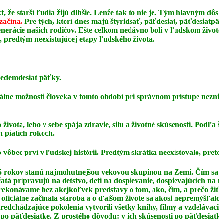
t, že starší ľudia žijú dlhšie. Lenže tak to nie je. Tým hlavným 
 začína.
Pre tých, ktorí dnes majú štyridsať, päťdesiat, päťdesiatp
erácie našich rodičov. Ešte celkom nedávno boli v ľudskom živote
, predtým neexistujúcej etapy ľudského života.
sedemdesiat päťky.
tuálne možnosti človeka v tomto období pri správnom
prístupe nezn
života, lebo v sebe spája zdravie, silu a životné
skúsenosti. Podľa 
h piatich rokoch.
ko vôbec prví v ľudskej histórii. Predtým skrátka
neexistovalo, pret
- 75 rokov stanú najmohutnejšou vekovou skupinou na
Zemi. Čím sa 
čatá pripravujú na detstvo, deti na dospievanie, dospievajúcich na
 prekonávame
bez akejkoľvek predstavy o tom, ako, čím, a prečo žiť
 oficiálne začínala staroba a o ďalšom
živote sa akosi nepremýšľa
predchádzajúce pokolenia vytvorili všetky knihy, filmy a vzdelávac
 po päťdesiatke. Z prostého dôvodu: v ich skúsenosti po päťdesiat