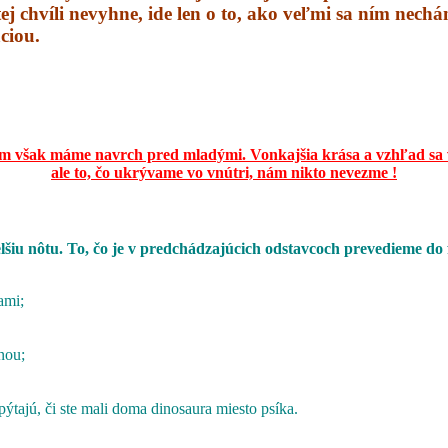
tej chvíli nevyhne, ide len o to, ako veľmi sa ním nech
ciou.
m však máme navrch pred mladými.
Vonkajšia krása a vzhľad sa 
ale to, čo ukrývame vo vnútri,
nám nikto nevezme !
elšiu nôtu. To, čo je v predchádzajúcich odstavcoch prevedieme do
ami;
nou;
pýtajú, či ste mali doma dinosaura miesto psíka.