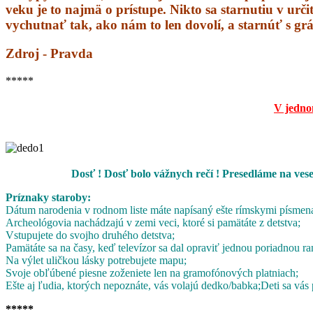
veku je to najmä o prístupe. Nikto sa starnutiu v urči
vychutnať tak, ako nám to len dovolí, a starnúť s grá
Zdroj - Pravda
*****
V jedno
Dosť ! Dosť bolo vážnych rečí ! Presedláme na ves
Príznaky staroby:
Dátum narodenia v rodnom liste máte napísaný ešte rímskymi písmen
Archeológovia nachádzajú v zemi veci, ktoré si pamätáte z detstva;
Vstupujete do svojho druhého detstva;
Pamätáte sa na časy, keď televízor sa dal opraviť jednou poriadnou ra
Na výlet uličkou lásky potrebujete mapu;
Svoje obľúbené piesne zoženiete len na gramofónových platniach;
Ešte aj ľudia, ktorých nepoznáte, vás volajú dedko/babka;
Deti sa vás 
*****