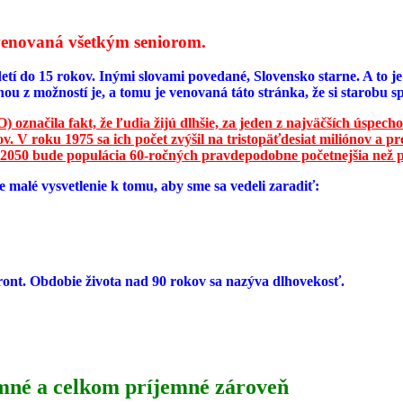
e venovaná všetkým seniorom.
etí do 15 rokov. Inými slovami povedané, Slovensko starne. A to j
nou z možností je, a tomu je venovaná táto stránka, že si starob
 označila fakt, že ľudia žijú dlhšie, za jeden z najväčších úspecho
. V roku 1975 sa ich počet zvýšil na tristopäťdesiat miliónov a pr
 2050 bude populácia 60-ročných pravdepodobne početnejšia než p
 malé vysvetlenie k tomu, aby sme sa vedeli zaradiť:
ront. Obdobie života nad 90 rokov sa nazýva dlhovekosť.
umné a celkom príjemné zároveň