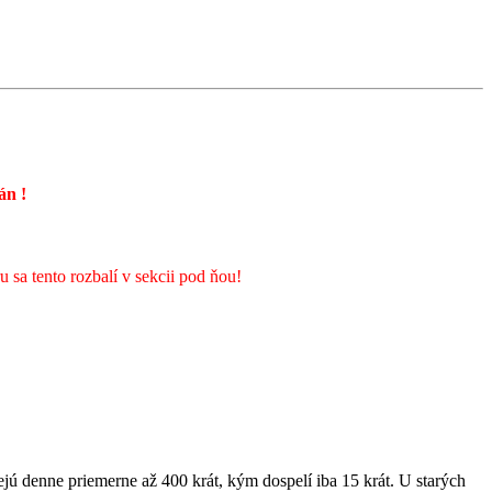
rán
!
sa tento rozbalí v sekcii pod ňou!
jú denne priemerne až 400 krát, kým dospelí iba 15 krát. U starých