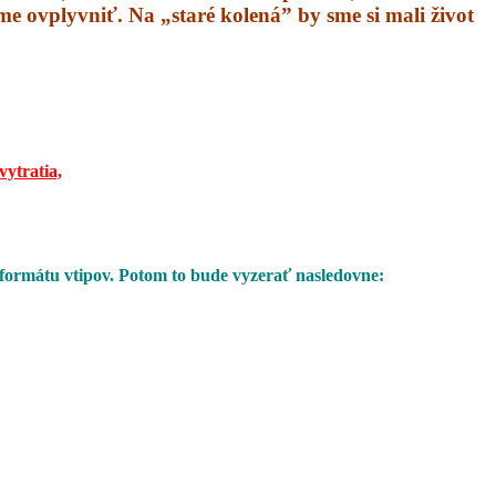
áme ovplyvniť. Na „staré kolená” by sme si mali život
vytratia,
 formátu vtipov. Potom to bude vyzerať nasledovne: