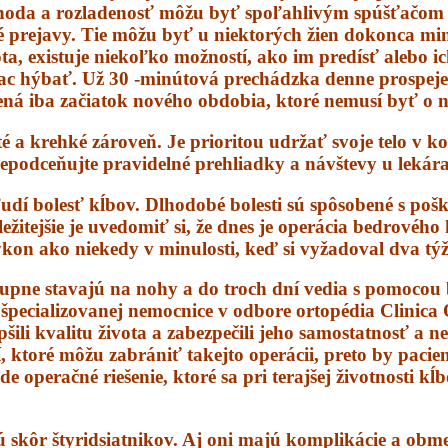
ohoda a rozladenosť môžu byť spoľahlivým spúšťačom 
dné prejavy. Tie môžu byť u niektorých žien dokonca mi
a, existuje niekoľko možností, ako im predísť alebo i
viac hýbať. Už 30 -minútová prechádzka denne prospeje 
ená iba začiatok nového obdobia, ktoré nemusí byť o n
é a krehké zároveň. Je prioritou udržať svoje telo v 
epodceňujte pravidelné prehliadky a návštevy u lekára
udí bolesť kĺbov. Dlhodobé bolesti sú spôsobené s po
tejšie je uvedomiť si, že dnes je operácia bedrového k
výkon ako niekedy v minulosti, keď si vyžadoval dva tý
upne stavajú na nohy a do troch dní vedia s pomocou ba
 špecializovanej nemocnice v odbore ortopédia Clinica
epšili kvalitu života a zabezpečili jeho samostatnosť a 
 ktoré môžu zabrániť takejto operácii, preto by pacie
operačné riešenie, ktoré sa pri terajšej životnosti kĺ
ú skôr štyridsiatnikov. Aj oni majú komplikácie a obme