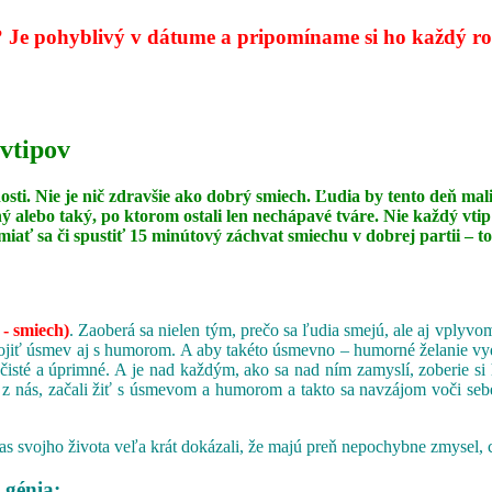
?
Je pohyblivý v dátume a pripomíname si ho každý rok
 vtipov
dosti. Nie je nič zdravšie ako dobrý smiech. Ľudia by tento deň
ný alebo taký, po ktorom ostali len nechápavé tváre. Nie každý vt
miať sa či spustiť 15 minútový záchvat smiechu v dobrej partii –
 - smiech)
. Zaoberá sa nielen tým, prečo sa ľudia smejú, ale aj vply
iť úsmev aj s humorom. A aby takéto úsmevno – humorné želanie vydržal
 čisté a úprimné. A je nad každým, ako sa nad ním zamyslí, zoberie si 
 z nás, začali žiť s úsmevom a humorom a takto sa navzájom voči sebe
s svojho života veľa krát dokázali, že majú preň nepochybne zmysel, 
 génia;