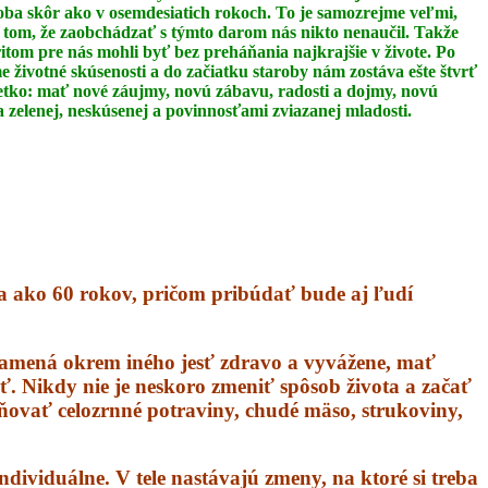
oba skôr ako v osemdesiatich rokoch. To je
samozrejme veľmi,
 tom, že zaobchádzať s týmto darom nás nikto nenaučil.
Takže
itom pre nás mohli byť bez preháňania najkrajšie v živote. Po
 životné skúsenosti a do začiatku staroby nám zostáva ešte štvrť
šetko: mať nové
záujmy, novú zábavu, radosti a dojmy, novú
 zelenej, neskúsenej a povinnosťami zviazanej
mladosti.
ia ako 60 rokov, pričom pribúdať bude aj ľudí
namená okrem iného jesť zdravo a vyvážene, mať
iť. Nikdy nie je neskoro zmeniť spôsob života a začať
stňovať celozrnné potraviny, chudé mäso, strukoviny,
ndividuálne. V tele nastávajú zmeny, na ktoré si treba