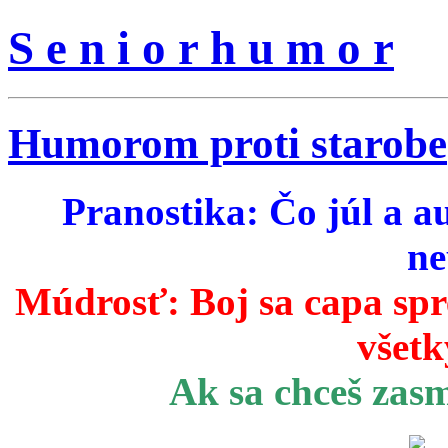
S e n i o r h u m o r
Humorom proti starobe
Pranostika: Čo júl a a
ne
Múdrosť:
Boj sa capa sp
všetk
Ak sa chceš zas