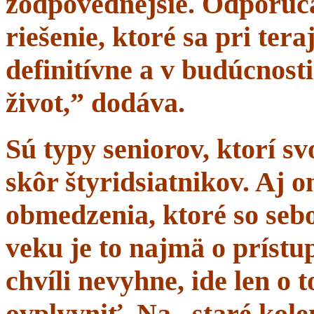
zodpovednejšie. Odporúč
riešenie, ktoré sa pri tera
definitívne a v budúcnost
život,” dodáva.
Sú typy seniorov, ktorí s
skôr štyridsiatnikov. Aj 
obmedzenia, ktoré so sebo
veku je to najmä o prístup
chvíli nevyhne, ide len o
ovplyvniť. Na „staré kole