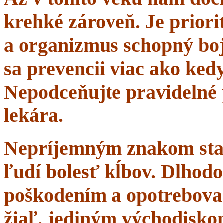
krehké zároveň. Je priorit
a organizmus schopný boj
sa prevencii viac ako ke
Nepodceňujte pravidelné 
lekára.
Nepríjemným znakom starn
ľudí bolesť kĺbov. Dlhodo
poškodením a opotrebova
žiaľ, jediným východisko