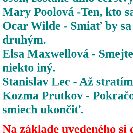
Mary Poolová -Ten, kto sa
Ocar Wilde - Smiať by sa 
druhým.
Elsa Maxwellová - Smejte 
niekto iný.
Stanislav Lec - Až stratím
Kozma Prutkov - Pokračov
smiech ukončiť.
Na základe uvedeného si 