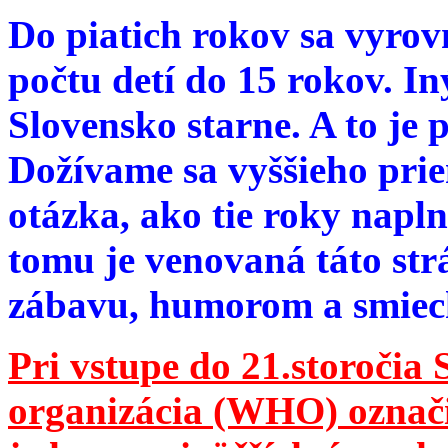
Do piatich rokov sa vyrov
počtu detí do 15 rokov. I
Slovensko starne. A to je 
Dožívame sa vyššieho pri
otázka, ako tie roky napln
tomu je venovaná táto str
zábavu, humorom a smie
Pri vstupe do 21.storočia
organizácia (WHO) označila