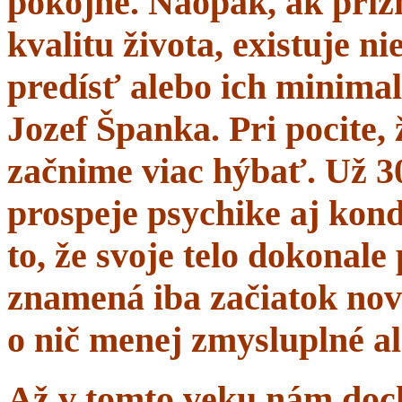
pokojne. Naopak, ak prí
kvalitu života, existuje n
predísť alebo ich minima
Jozef Španka. Pri pocite, 
začnime viac hýbať. Už 
prospeje psychike aj kond
to, že svoje telo dokonal
znamená iba začiatok nov
o nič menej zmysluplné a
Až v tomto veku nám dochá