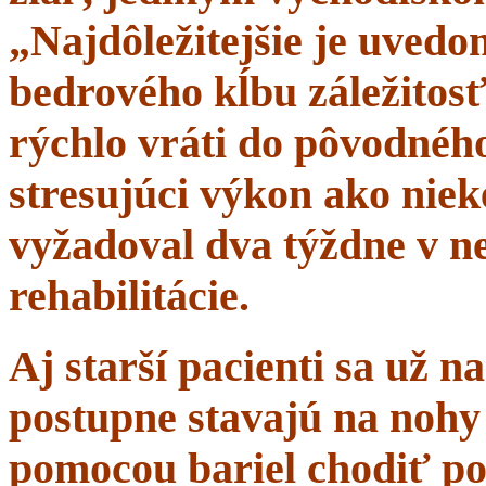
„Najdôležitejšie je uvedom
bedrového kĺbu záležitosť
rýchlo vráti do pôvodného 
stresujúci výkon ako niek
vyžadoval dva týždne v n
rehabilitácie.
Aj starší pacienti sa už 
postupne stavajú na nohy 
pomocou bariel chodiť po 