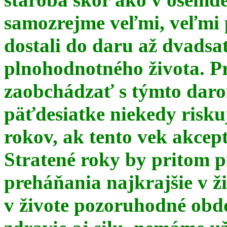
samozrejme veľmi, veľmi
dostali do daru až dvadsa
plnohodnotného života. Pr
zaobchádzať s týmto daro
päťdesiatke niekedy risku
rokov, ak tento vek akce
Stratené roky by pritom p
preháňania najkrajšie v ž
v živote pozoruhodné obd