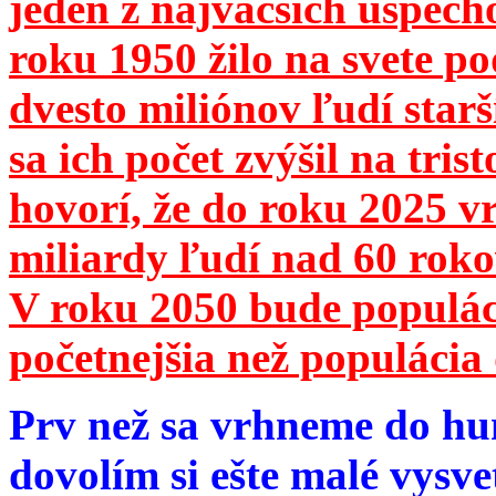
jeden z najväčších úspech
roku 1950 žilo na svete 
dvesto miliónov ľudí star
sa ich počet zvýšil na tri
hovorí, že do roku 2025 vr
miliardy ľudí nad 60 roko
V roku 2050 bude populá
početnejšia než populácia 
Prv než sa vrhneme do hu
dovolím si ešte malé vysve