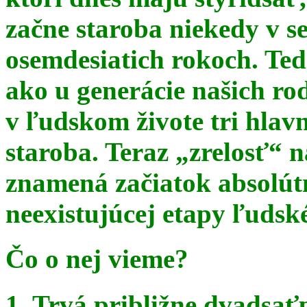
začne staroba niekedy v s
osemdesiatich rokoch. Te
ako u generácie našich ro
v ľudskom živote tri hlav
staroba. Teraz
„zrelosť“ n
znamená začiatok absolút
neexistujúcej etapy ľudsk
Čo o nej vieme?
1. Trvá približne dvadsať