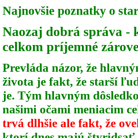
Najnovšie poznatky o sta
Naozaj dobrá správa - 
celkom príjemné zárov
Prevláda názor, že hlavn
života je fakt, že starší ľu
je. Tým hlavným dôsledk
našimi očami meniacim celé
trvá dlhšie ale fakt, že ov
ktorí dnes majú štyridsať