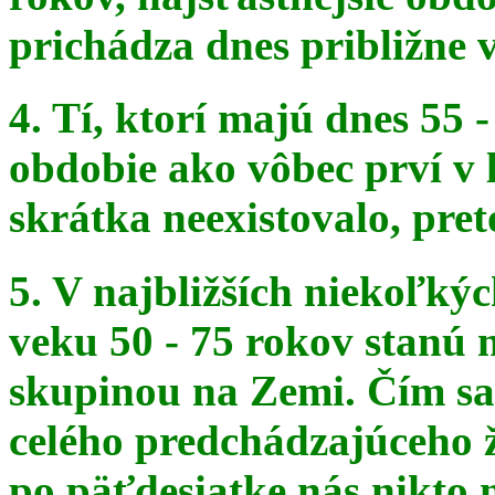
prichádza dnes približne v
4. Tí, ktorí majú dnes 55 
obdobie ako vôbec prví v 
skrátka
neexistovalo, pret
5. V najbližších niekoľký
veku 50 - 75 rokov stanú
skupinou na
Zemi. Čím sa 
celého predchádzajúceho ž
po päťdesiatke
nás nikto 