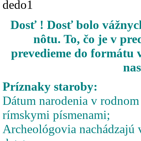
Dosť ! Dosť bolo vážnych
nôtu. To, čo je v pr
prevedieme do formátu v
nas
Príznaky staroby:
Dátum narodenia v rodnom l
rímskymi písmenami;
Archeológovia nachádzajú v 