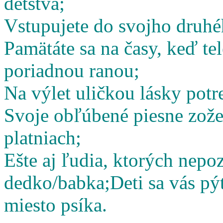
detstva;
Vstupujete do svojho druhé
Pamätáte sa na časy, keď te
poriadnou ranou;
Na výlet uličkou lásky potr
Svoje obľúbené piesne zož
platniach;
Ešte aj ľudia, ktorých nepoz
dedko/babka;
Deti sa vás pý
miesto psíka.