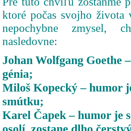
Pre túto chvíľu zostaňme 
ktoré počas svojho života 
nepochybne zmysel, cha
nasledovne:
Johan Wolfgang Goethe –
génia;
Miloš Kopecký – humor je
smútku;
Karel Čapek – humor je s
osolí, zostane dlho čerstvý