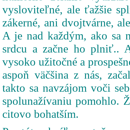
vysloviteľné, ale ťažšie s
zákerné, ani dvojtvárne, al
A je nad každým, ako sa n
srdcu a začne ho plniť.. 
vysoko užitočné a prospešné
aspoň väčšina z nás, zač
takto sa navzájom voči seb
spolunažívaniu pomohlo. Ži
citovo bohatším.