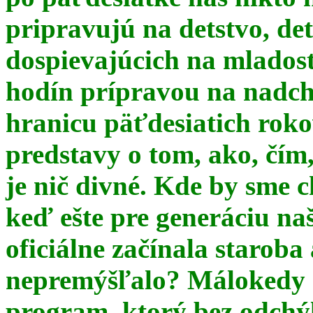
pripravujú na detstvo, det
dospievajúcich na mlados
hodín prípravou na nadchá
hranicu päťdesiatich ro
predstavy o tom, ako, čím,
je nič divné. Kde by sme c
keď ešte pre generáciu na
oficiálne začínala starob
nepremýšľalo? Málokedy s
program, ktorý bez odchý