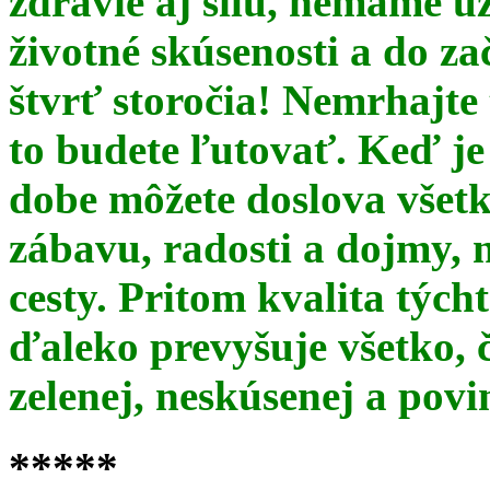
zdravie aj silu, nemáme u
životné skúsenosti a do za
štvrť storočia! Nemrhajt
to budete ľutovať. Keď je
dobe môžete doslova všet
zábavu, radosti a dojmy, 
cesty. Pritom kvalita týc
ďaleko prevyšuje všetko, 
zelenej, neskúsenej a pov
*****