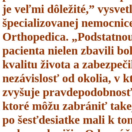
je veľmi dôležité,” vysve
špecializovanej nemocnice
Orthopedica. „Podstatnou
pacienta nielen zbavili bol
kvalitu života a zabezpeči
nezávislosť od okolia, v 
zvyšuje pravdepodobnosť 
ktoré môžu zabrániť takej
po šesťdesiatke mali k t