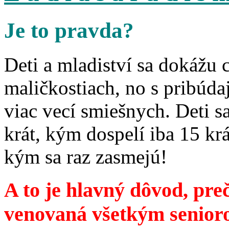
Je to pravda?
Deti a mladiství sa dokážu 
maličkostiach, no s pribúd
viac vecí smiešnych. Deti 
krát, kým dospelí iba 15 krá
kým sa raz zasmejú!
A to je hlavný dôvod, preč
venovaná všetkým senior