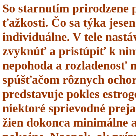
So starnutím prirodzene 
ťažkosti. Čo sa týka jesen
individuálne. V tele nastá
zvyknúť a pristúpiť k nim
nepohoda a rozladenosť 
spúšťačom rôznych ochor
predstavuje pokles estrogé
niektoré sprievodné prej
žien dokonca minimálne a