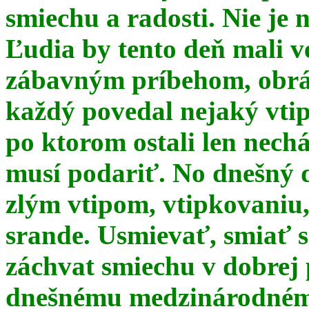
smiechu a radosti. Nie je 
Ľudia by tento deň mali 
zábavným príbehom, obrá
každý povedal nejaký vtip
po ktorom ostali len nechá
musí podariť. No dnešný 
zlým vtipom, vtipkovaniu
srande. Usmievať, smiať s
záchvat smiechu v dobrej p
dnešnému medzinárodnému