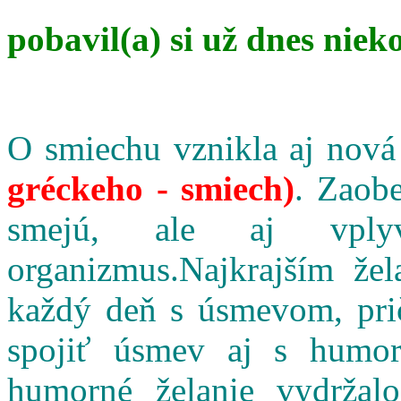
pobavil(a) si už dnes niek
O smiechu vznikla aj nová
gréckeho - smiech)
. Zaobe
smejú, ale aj vpl
organizmus.Najkrajším že
každý deň s úsmevom, pri
spojiť úsmev aj s humo
humorné želanie vydržalo