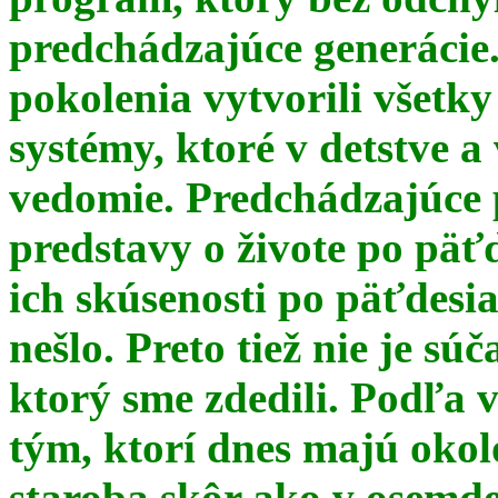
predchádzajúce generácie
pokolenia vytvorili všetky
systémy, ktoré v detstve a
vedomie. Predchádzajúce 
predstavy o živote po päť
ich skúsenosti po päťdesia
nešlo. Preto tiež nie je s
ktorý sme zdedili. Podľa 
tým, ktorí dnes majú okol
staroba skôr ako v osemde