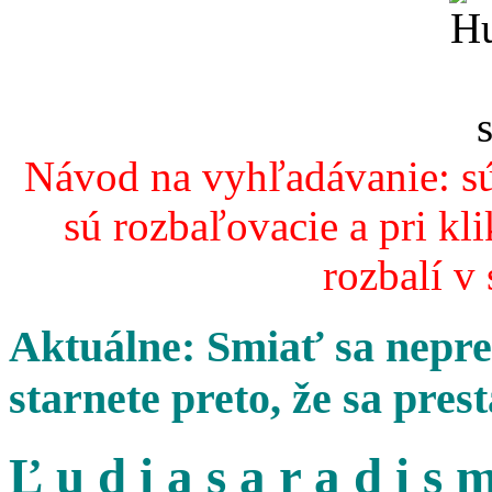
Návod na vyhľadávanie: sú
sú rozbaľovacie a pri kl
rozbalí v
Aktuálne: Smiať sa nepres
starnete preto, že sa pres
Ľ u d i a s a r a d i s m