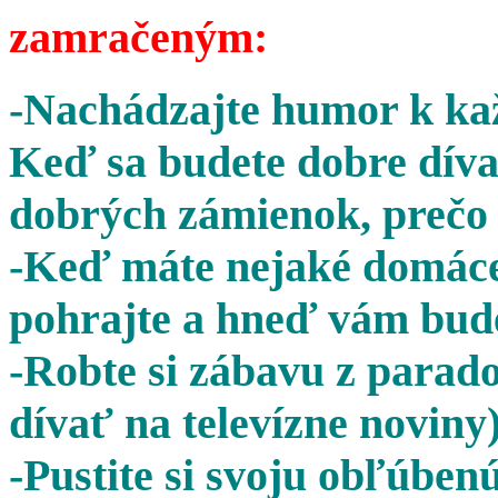
zamračeným:
-Nachádzajte humor k kaž
Keď sa budete dobre díva
dobrých zámienok, prečo 
-Keď máte nejaké domáce 
pohrajte a hneď vám bude
-Robte si zábavu z parado
dívať na televízne noviny)
-Pustite si svoju obľúben