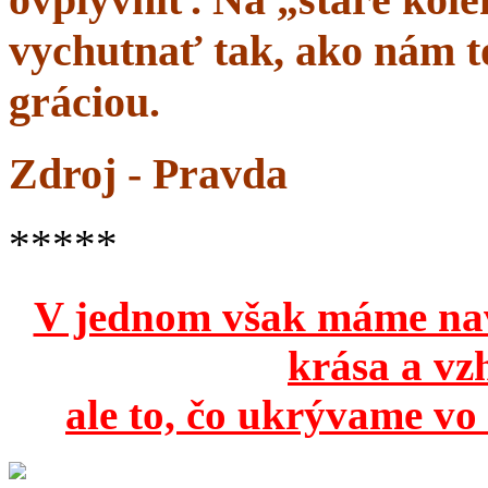
vychutnať tak, ako nám to
gráciou.
Zdroj - Pravda
*****
V jednom však máme na
krása a vz
ale to, čo ukrývame vo