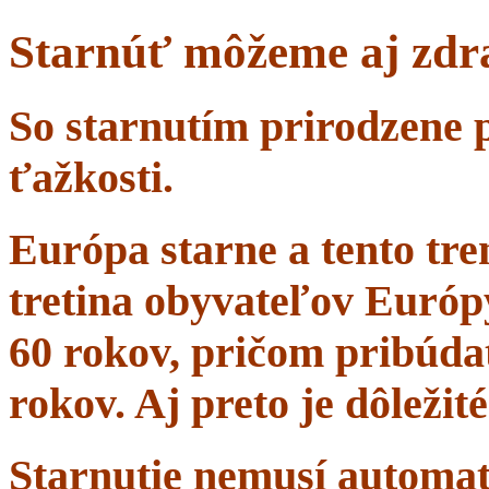
Starnúť môžeme aj zdr
So starnutím prirodzene 
ťažkosti.
Európa starne a tento tr
tretina obyvateľov Európ
60 rokov, pričom pribúdať
rokov. Aj preto je dôležit
Starnutie nemusí automa