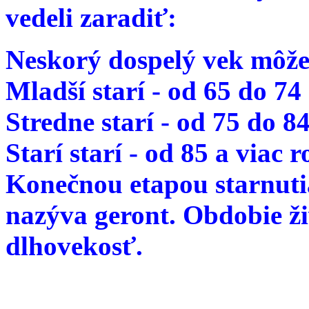
vedeli zaradiť:
Neskorý dospelý vek môže
Mladší starí - od 65 do 74
Stredne starí - od 75 do 8
Starí starí - od 85 a viac 
Konečnou etapou starnutia
nazýva geront. Obdobie ž
dlhovekosť.