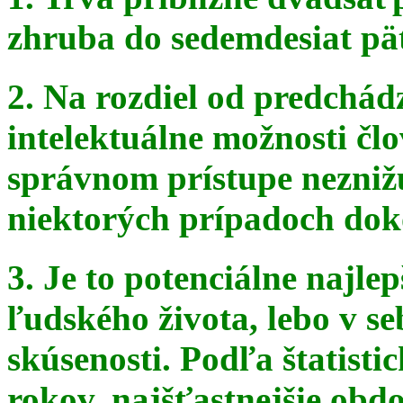
zhruba do sedemdesiat pä
2. Na rozdiel od predchádz
intelektuálne možnosti čl
správnom
prístupe nezniž
niektorých prípadoch doko
3. Je to potenciálne najle
ľudského života, lebo v seb
skúsenosti. Podľa štatist
rokov, najšťastnejšie obdo