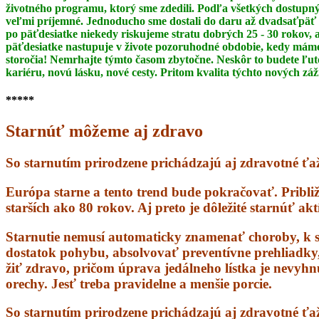
životného programu, ktorý sme zdedili. Podľa všetkých dostupný
veľmi príjemné. Jednoducho sme dostali do daru až dvadsaťpäť 
po päťdesiatke niekedy riskujeme stratu dobrých 25 - 30 rokov,
päťdesiatke
nastupuje v živote pozoruhodné obdobie, kedy máme 
storočia! Nemrhajte týmto časom
zbytočne. Neskôr to budete ľut
kariéru, novú lásku, nové cesty. Pritom kvalita týchto nových zá
*****
Starnúť môžeme aj zdravo
So starnutím prirodzene prichádzajú aj zdravotné ťaž
Európa starne a tento trend bude pokračovať. Pribli
starších ako 80 rokov. Aj preto je dôležité starnúť ak
Starnutie nemusí automaticky znamenať choroby, k s
dostatok pohybu, absolvovať preventívne prehliadky, s
žiť zdravo, pričom úprava jedálneho lístka je nevyhn
orechy. Jesť treba pravidelne a menšie porcie.
So starnutím prirodzene prichádzajú aj zdravotné ťažk