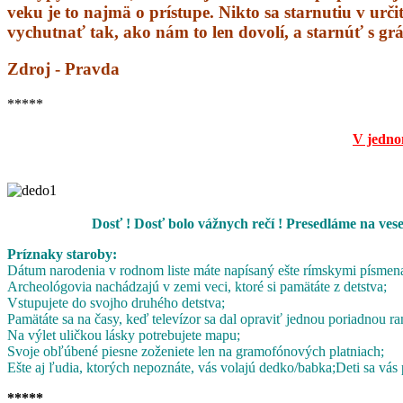
veku je to najmä o prístupe. Nikto sa starnutiu v urči
vychutnať tak, ako nám to len dovolí, a starnúť s grá
Zdroj - Pravda
*****
V jedno
Dosť ! Dosť bolo vážnych rečí ! Presedláme na ves
Príznaky staroby:
Dátum narodenia v rodnom liste máte napísaný ešte rímskymi písmen
Archeológovia nachádzajú v zemi veci, ktoré si pamätáte z detstva;
Vstupujete do svojho druhého detstva;
Pamätáte sa na časy, keď televízor sa dal opraviť jednou poriadnou ra
Na výlet uličkou lásky potrebujete mapu;
Svoje obľúbené piesne zoženiete len na gramofónových platniach;
Ešte aj ľudia, ktorých nepoznáte, vás volajú dedko/babka;
Deti sa vás 
*****