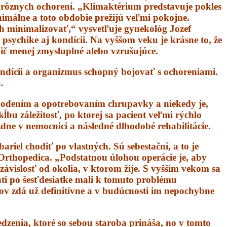
rôznych ochorení. „Klimaktérium predstavuje pokles
nimálne a toto obdobie prežijú veľmi pokojne.
ch minimalizovať,“ vysvetľuje gynekológ Jozef
psychike aj kondícii. Na vyššom veku je krásne to, že
ič menej zmysluplné alebo vzrušujúce.
kondícii a organizmus schopný bojovať s ochoreniami.
.
škodením a opotrebovaním chrupavky a niekedy je,
ĺbu záležitosť, po ktorej sa pacient veľmi rýchlo
ždne v nemocnici a následné dlhodobé rehabilitácie.
riel chodiť po vlastných. Sú sebestační, a to je
 Orthopedica. „Podstatnou úlohou operácie je, aby
nezávislosť od okolia, v ktorom žije. S vyšším vekom sa
nti po šesťdesiatke mali k tomuto problému
bov zdá už definitívne a v budúcnosti im nepochybne
dzenia, ktoré so sebou staroba prináša, no v tomto