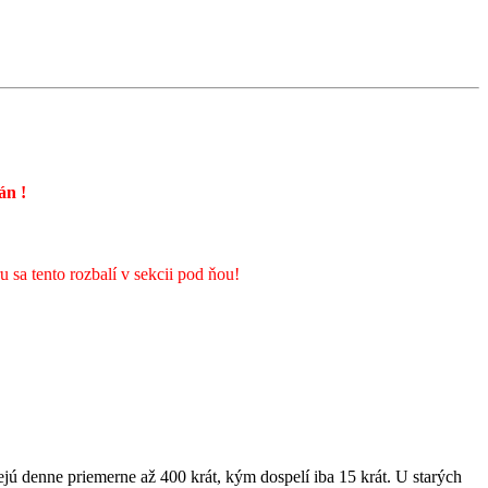
rán
!
sa tento rozbalí v sekcii pod ňou!
jú denne priemerne až 400 krát, kým dospelí iba 15 krát. U starých