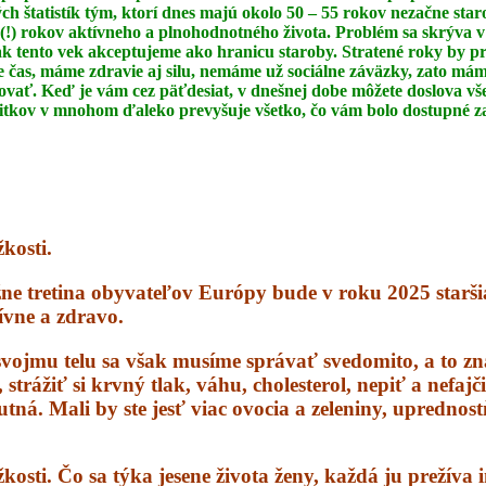
ch štatistík
tým, ktorí dnes majú okolo 50 – 55 rokov nezačne star
(!) rokov aktívneho a
plnohodnotného života. Problém sa skrýva v
 ak tento vek akceptujeme ako
hranicu staroby. Stratené roky by pr
čas, máme zdravie aj silu, nemáme už sociálne záväzky,
zato máme
ovať. Keď je vám cez päťdesiat, v dnešnej dobe môžete doslova v
žitkov
v mnohom ďaleko prevyšuje všetko, čo vám bolo dostupné za
kosti.
žne tretina obyvateľov Európy bude v roku 2025 starš
tívne a zdravo.
vojmu telu sa však musíme správať svedomito, a to z
trážiť si krvný tlak, váhu, cholesterol, nepiť a nefajč
utná. Mali by ste jesť viac ovocia a zeleniny, upredno
osti. Čo sa týka jesene života ženy, každá ju prežíva i