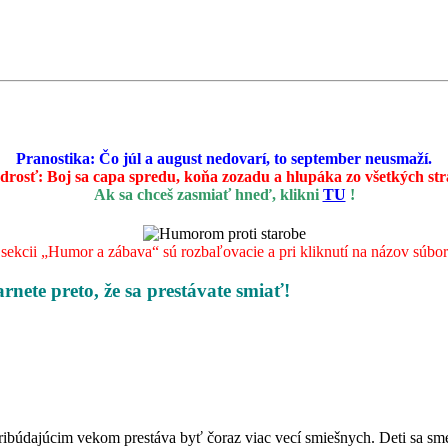
Pranostika: Čo júl a august nedovarí, to september neusmaží.
drosť:
Boj sa capa spredu, koňa zozadu a hlupáka zo všetkých st
Ak sa chceš zasmiať hneď, klikni
TU
!
ekcii „Humor a zábava“ sú rozbaľovacie a pri kliknutí na názov súboru 
arnete preto, že sa prestávate smiať!
pribúdajúcim vekom prestáva byť čoraz viac vecí smiešnych. Deti sa sme