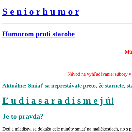
S e n i o r h u m o r
Humorom proti starobe
Mú
Návod na vyhľadávanie: súbory v s
Aktuálne: Smiať sa neprestávate preto, že starnete, st
Ľ u d i a s a r a d i s m e j ú!
Je to pravda?
Deti a mladiství sa dokážu celé minúty smiať na maličkostiach, no s 