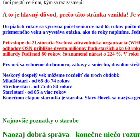
ľudí prejdú celé dni, kým sa raz zasmejú!
A to je hlavný dôvod, prečo táto stránka vznikla! J
Do piatich rokov sa vyrovná počet seniorov nad 65 rokov počtu d
priemerného veku a vyvstáva otázka, ako tie roky naplníme. Jed
Pri vstupe do 21.storočia Svetová zdravotnícka organizácia (WHO)
odhadov OSN približne dvesto miliónov ľudí starších ako 60 rokov
miliardy ľudí nad 60 rokov, čo znamená nárast o 224 %. V roku
Prv než sa vrhneme do humoru, zábavy a smiechu, dovolím si ešte
Neskorý dospelý vek môžeme rozdeliť do troch období:
Mladší starí - od 65 do 74 rokov
Stredne starí - od 75 do 84 rokov
Starí starí - od 85 a viac rokov
Konečnou etapou starnutia je staroba. Starý človek sa nazýva ge
Najnovšie poznatky o starobe
Naozaj dobrá správa - konečne niečo roz