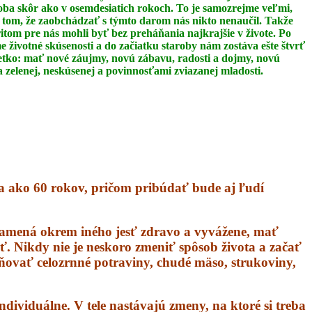
oba skôr ako v osemdesiatich rokoch. To je
samozrejme veľmi,
 tom, že zaobchádzať s týmto darom nás nikto nenaučil.
Takže
itom pre nás mohli byť bez preháňania najkrajšie v živote. Po
 životné skúsenosti a do začiatku staroby nám zostáva ešte štvrť
šetko: mať nové
záujmy, novú zábavu, radosti a dojmy, novú
 zelenej, neskúsenej a povinnosťami zviazanej
mladosti.
ia ako 60 rokov, pričom pribúdať bude aj ľudí
namená okrem iného jesť zdravo a vyvážene, mať
iť. Nikdy nie je neskoro zmeniť spôsob života a začať
stňovať celozrnné potraviny, chudé mäso, strukoviny,
ndividuálne. V tele nastávajú zmeny, na ktoré si treba