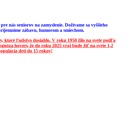
e pre nás seniorov na zamyslenie. Dožívame sa vyššieho
u spríjemníme zábavu, humorom a smiechom.
v, ktoré ľudstvo dosiahlo. V roku 1950 žilo na svete podľa
ognóza hovorí, že do roku 2025 vraj bude žiť na svete 1,2
opulácia detí do 15 rokov!