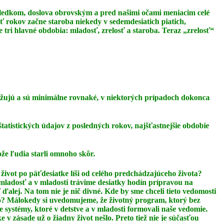
dôsledkom, doslova obrovským a pred našimi očami meniacim celé
äť rokov začne staroba niekedy v sedemdesiatich piatich,
 tri hlavné obdobia: mladosť, zrelosť a staroba. Teraz
„zrelosť“
ižujú a sú minimálne rovnaké, v niektorých prípadoch dokonca
štatistických údajov z posledných rokov, najšťastnejšie obdobie
ože ľudia starli omnoho skôr.
život po päťdesiatke líši od celého predchádzajúceho života?
 mladosť a v mladosti
trávime desiatky hodín prípravou na
 ďalej. Na tom nie je nič divné. Kde by sme chceli tieto
vedomosti
lo? Málokedy si uvedomujeme, že životný program, ktorý bez
ie
systémy, ktoré v detstve a v mladosti formovali naše vedomie.
ke v zásade už o žiadny život
nešlo. Preto tiež nie je súčasťou