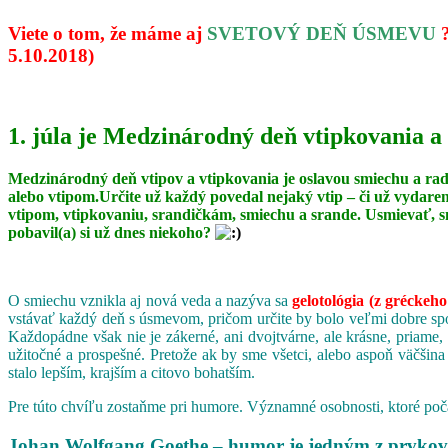
Viete o tom, že máme aj
SVETOVÝ DEŇ ÚSMEVU
5.10.2018)
1. júla je Medzinárodný deň vtipkovania a
Medzinárodný deň vtipov a vtipkovania je oslavou smiechu a ra
alebo vtipom.Určite už každý povedal nejaký vtip – či už vydare
vtipom, vtipkovaniu, srandičkám, smiechu a srande. Usmievať, s
pobavil(a) si už dnes niekoho?
O smiechu vznikla aj nová veda a nazýva sa
gelotológia (z gréckeho
vstávať každý deň s úsmevom, pričom určite by bolo veľmi dobre spoj
Každopádne však nie je zákerné, ani dvojtvárne, ale krásne, priame,
užitočné a prospešné. Pretože ak by sme všetci, alebo aspoň väčšina
stalo lepším, krajším a citovo bohatším.
Pre túto chvíľu zostaňme pri humore. Významné osobnosti, ktoré poča
Johan Wolfgang Goethe – humor je jedným z prvkov