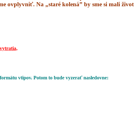
áme ovplyvniť. Na „staré kolená” by sme si mali život
vytratia,
 formátu vtipov. Potom to bude vyzerať nasledovne: