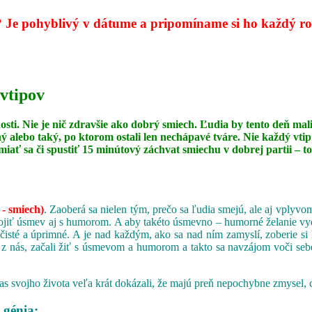
?
Je pohyblivý v dátume a pripomíname si ho každý rok
 vtipov
dosti. Nie je nič zdravšie ako dobrý smiech. Ľudia by tento deň
ný alebo taký, po ktorom ostali len nechápavé tváre. Nie každý vt
miať sa či spustiť 15 minútový záchvat smiechu v dobrej partii –
 - smiech)
. Zaoberá sa nielen tým, prečo sa ľudia smejú, ale aj vply
iť úsmev aj s humorom. A aby takéto úsmevno – humorné želanie vydržal
 čisté a úprimné. A je nad každým, ako sa nad ním zamyslí, zoberie si 
 z nás, začali žiť s úsmevom a humorom a takto sa navzájom voči sebe
s svojho života veľa krát dokázali, že majú preň nepochybne zmysel, 
 génia;