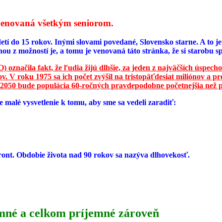
e venovaná všetkým seniorom.
etí do 15 rokov. Inými slovami povedané, Slovensko starne. A to j
nou z možností je, a tomu je venovaná táto stránka, že si starob
 označila fakt, že ľudia žijú dlhšie, za jeden z najväčších úspecho
. V roku 1975 sa ich počet zvýšil na tristopäťdesiat miliónov a pr
 2050 bude populácia 60-ročných pravdepodobne početnejšia než p
 malé vysvetlenie k tomu, aby sme sa vedeli zaradiť:
ront. Obdobie života nad 90 rokov sa nazýva dlhovekosť.
umné a celkom príjemné zároveň