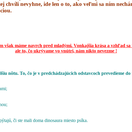
tej chvíli nevyhne, ide len o to, ako veľmi sa ním nech
ciou.
m však máme navrch pred mladými.
Vonkajšia krása a vzhľad sa 
ale to, čo ukrývame vo vnútri,
nám nikto nevezme !
elšiu nôtu. To, čo je v predchádzajúcich odstavcoch prevedieme do
ami;
nou;
pýtajú, či ste mali doma dinosaura miesto psíka.