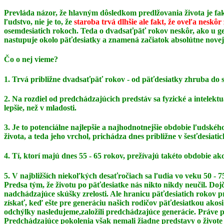
Prevláda názor, že hlavným dôsledkom predlžovania života je fak
ľudstvo, nie je to, že
staroba trvá dlhšie ale fakt, že oveľa neskôr
osemdesiatich rokoch. Teda o dvadsaťpäť rokov neskôr, ako u gen
nastupuje okolo päťdesiatky a znamená začiatok absolútne novej
Čo o nej vieme?
1. Trvá približne dvadsaťpäť rokov - od päťdesiatky zhruba do 
2. Na rozdiel od predchádzajúcich predstáv sa fyzické a intelek
lepšie, než v mladosti.
3. Je to potenciálne najlepšie a najhodnotnejšie obdobie ľudského 
života, a teda jeho vrchol,
prichádza dnes približne v šesťdesiatic
4. Tí, ktorí majú dnes 55 - 65 rokov, prežívajú takéto obdobie a
5. V najbližších niekoľkých desaťročiach sa ľudia vo veku 50 
Predsa tým, že životu po päťdesiatke
nás nikto nikdy neučil. Doj
nadchádzajúce skúšky zrelosti. Ale hranicu päťdesiatich rokov
získať, keď ešte pre generáciu našich rodičov päťdesiatkou akosi
odchýlky nasledujeme,
založili predchádzajúce generácie. Práve 
Predchádzajúce pokolenia však nemali žiadne
predstavy o živote