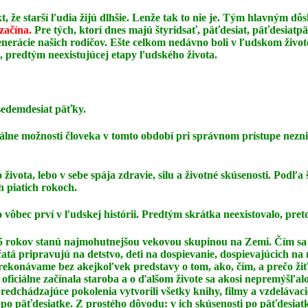
t, že starší ľudia žijú dlhšie. Lenže tak to nie je. Tým hlavným 
 začína.
Pre tých, ktorí dnes majú štyridsať, päťdesiat, päťdesiatp
erácie našich rodičov. Ešte celkom nedávno boli v ľudskom živote
, predtým neexistujúcej etapy ľudského života.
sedemdesiat päťky.
tuálne možnosti človeka v tomto období pri správnom
prístupe nezn
života, lebo v sebe spája zdravie, silu a životné
skúsenosti. Podľa 
h piatich rokoch.
ko vôbec prví v ľudskej histórii. Predtým skrátka
neexistovalo, pret
- 75 rokov stanú najmohutnejšou vekovou skupinou na
Zemi. Čím sa 
čatá pripravujú na detstvo, deti na dospievanie, dospievajúcich na
 prekonávame
bez akejkoľvek predstavy o tom, ako, čím, a prečo žiť
 oficiálne začínala staroba a o ďalšom
živote sa akosi nepremýšľa
predchádzajúce pokolenia vytvorili všetky knihy, filmy a vzdelávac
 po päťdesiatke. Z prostého dôvodu: v ich skúsenosti po päťdesiat