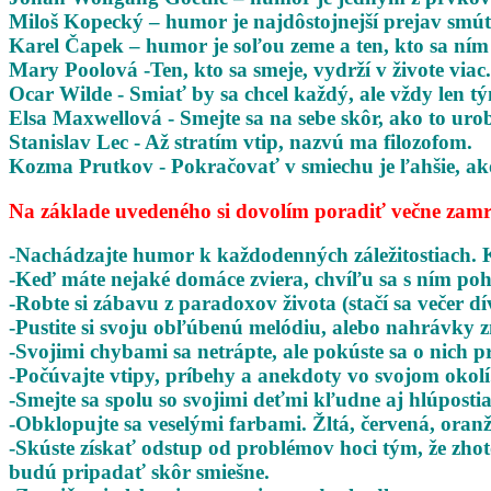
Miloš Kopecký – humor je najdôstojnejší prejav smú
Karel Čapek – humor je soľou zeme a ten, kto sa ním o
Mary Poolová -Ten, kto sa smeje, vydrží v živote viac.
Ocar Wilde - Smiať by sa chcel každý, ale vždy len 
Elsa Maxwellová - Smejte sa na sebe skôr, ako to urob
Stanislav Lec - Až stratím vtip, nazvú ma filozofom.
Kozma Prutkov - Pokračovať v smiechu je ľahšie, ak
Na základe uvedeného si dovolím poradiť večne zam
-Nachádzajte humor k každodenných záležitostiach. 
-Keď máte nejaké domáce zviera, chvíľu sa s ním poh
-Robte si zábavu z paradoxov života (stačí sa večer dí
-Pustite si svoju obľúbenú melódiu, alebo nahrávky
-Svojimi chybami sa netrápte, ale pokúste sa o nich
-Počúvajte vtipy, príbehy a anekdoty vo svojom okolí
-Smejte sa spolu so svojimi deťmi kľudne aj hlúposti
-Obklopujte sa veselými farbami. Žltá, červená, oran
-Skúste získať odstup od problémov hoci tým, že zho
budú pripadať skôr smiešne.