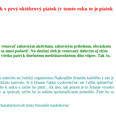
 v prvý októbrový piatok (v tomto roku to je piatok
 mali venovať zábavným aktivitám, zábavným príbehom, obrázkom
ip sa musí podariť. No dnešný deň je venovaný dobrým aj zlým
 to všetko patrí k dnešnému medzinárodnému dňu vtipov. Tak čo,
vom smiechu na ľudský organizmus.Najkrajším želaním každého z nás je
o natrvalo. Je ti želanie ľahko vysloviteľné, ale ťažšie splniteľné.
ho k srdcu a začne ho plniť.. Ak áno, tak potom je to želanie vysoko
 aj správali, určite by to nášmu spolunažívaniu pomohlo. Žitie by sa
charakterizovali tento fenomén nasledovne: