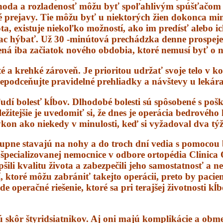
ohoda a rozladenosť môžu byť spoľahlivým spúšťačom 
dné prejavy. Tie môžu byť u niektorých žien dokonca mi
a, existuje niekoľko možností, ako im predísť alebo i
viac hýbať. Už 30 -minútová prechádzka denne prospeje 
ená iba začiatok nového obdobia, ktoré nemusí byť o n
é a krehké zároveň. Je prioritou udržať svoje telo v 
epodceňujte pravidelné prehliadky a návštevy u lekára
udí bolesť kĺbov. Dlhodobé bolesti sú spôsobené s po
tejšie je uvedomiť si, že dnes je operácia bedrového k
výkon ako niekedy v minulosti, keď si vyžadoval dva tý
upne stavajú na nohy a do troch dní vedia s pomocou ba
 špecializovanej nemocnice v odbore ortopédia Clinica
epšili kvalitu života a zabezpečili jeho samostatnosť a 
 ktoré môžu zabrániť takejto operácii, preto by pacie
operačné riešenie, ktoré sa pri terajšej životnosti kĺ
ú skôr štyridsiatnikov. Aj oni majú komplikácie a obme