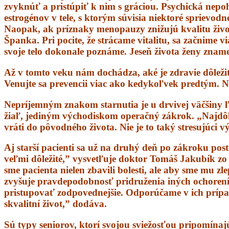
zvyknúť a pristúpiť k nim s gráciou. Psychická nep
estrogénov v tele, s ktorým súvisia niektoré sprievo
Naopak, ak príznaky menopauzy znižujú kvalitu život
Španka. Pri pocite, že strácame vitalitu, sa začnime 
svoje telo dokonale poznáme. Jeseň života ženy znam
Až v tomto veku nám dochádza, aké je zdravie dôležit
Venujte sa prevencii viac ako kedykoľvek predtým. N
Nepríjemným znakom starnutia je u drvivej väčšiny ľ
žiaľ, jediným východiskom operačný zákrok. „Najdôleži
vráti do pôvodného života. Nie je to taký stresujúci 
Aj starší pacienti sa už na druhý deň po zákroku post
veľmi dôležité,” vysvetľuje doktor Tomáš Jakubík zo
sme pacienta nielen zbavili bolesti, ale aby sme mu zl
zvyšuje pravdepodobnosť pridruženia iných ochorení,
pristupovať zodpovednejšie. Odporúčame v ich prípade 
skvalitní život,” dodáva.
Sú typy seniorov, ktorí svojou sviežosťou pripomínaj