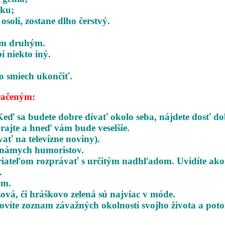
tku;
solí, zostane dlho čerstvý.
tým druhým.
í niekto iný.
o smiech ukončiť.
račeným:
Keď sa budete dobre dívať okolo seba,
nájdete dosť do
rajte a hneď vám bude veselšie.
vať na televízne noviny).
 známych humoristov.
 priateľom rozprávať s určitým nadhľadom.
Uvidíte ako
.
am.
žová, či hráškovo zelená sú najviac v móde.
tovíte zoznam závažných okolností svojho
života a pot