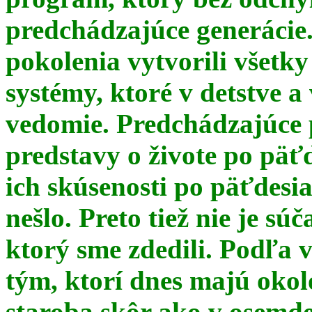
predchádzajúce generácie
pokolenia vytvorili všetky
systémy, ktoré v detstve a
vedomie. Predchádzajúce 
predstavy o živote po päť
ich skúsenosti po päťdesia
nešlo. Preto tiež nie je s
ktorý sme zdedili. Podľa 
tým, ktorí dnes majú okol
staroba skôr ako v osemde