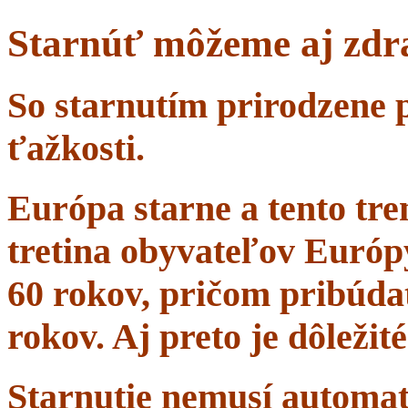
Starnúť môžeme aj zdr
So starnutím prirodzene 
ťažkosti.
Európa starne a tento tr
tretina obyvateľov Európ
60 rokov, pričom pribúdať
rokov. Aj preto je dôležit
Starnutie nemusí automa