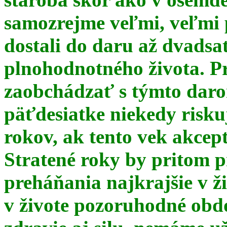
samozrejme veľmi, veľmi
dostali do daru až dvadsa
plnohodnotného života. Pr
zaobchádzať s týmto daro
päťdesiatke niekedy risku
rokov, ak tento vek akce
Stratené roky by pritom p
preháňania najkrajšie v ž
v živote pozoruhodné obd