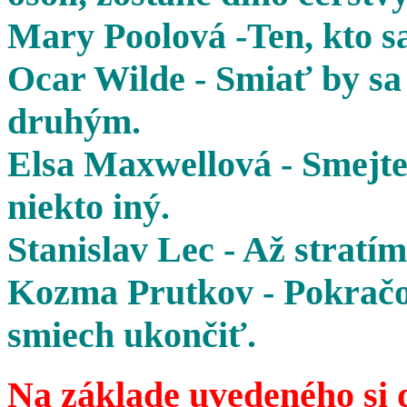
Mary Poolová -Ten, kto sa
Ocar Wilde - Smiať by sa 
druhým.
Elsa Maxwellová - Smejte 
niekto iný.
Stanislav Lec - Až stratím
Kozma Prutkov - Pokračov
smiech ukončiť.
Na základe uvedeného si 