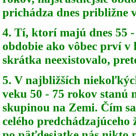
prichádza dnes približne v
4. Tí, ktorí majú dnes 55 
obdobie ako vôbec prví v 
skrátka
neexistovalo, pret
5. V najbližších niekoľký
veku 50 - 75 rokov stanú
skupinou na
Zemi. Čím sa 
celého predchádzajúceho ž
po päťdesiatke
nás nikto 