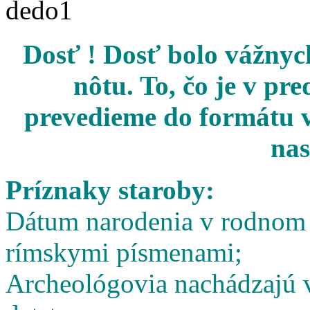
Dosť ! Dosť bolo vážnych
nôtu. To, čo je v pr
prevedieme do formátu v
nas
Príznaky staroby:
Dátum narodenia v rodnom l
rímskymi písmenami;
Archeológovia nachádzajú v 