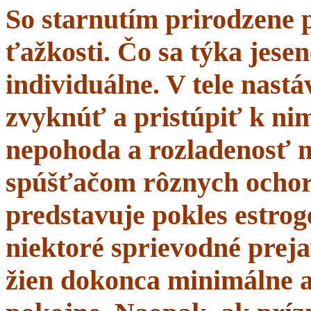
So starnutím prirodzene 
ťažkosti. Čo sa týka jesen
individuálne. V tele nastá
zvyknúť a pristúpiť k nim
nepohoda a rozladenosť 
spúšťačom rôznych ochor
predstavuje pokles estrogé
niektoré sprievodné prej
žien dokonca minimálne a