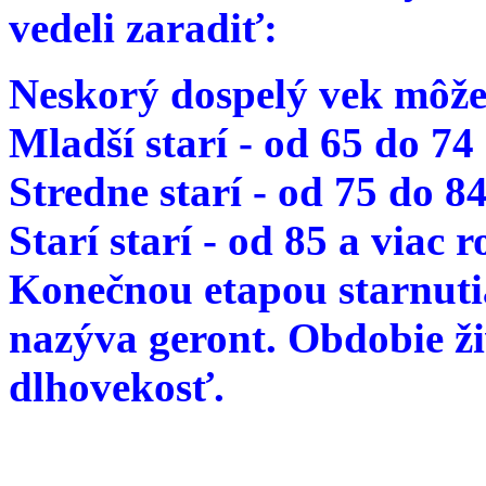
vedeli zaradiť:
Neskorý dospelý vek môže
Mladší starí - od 65 do 74
Stredne starí - od 75 do 8
Starí starí - od 85 a viac 
Konečnou etapou starnutia
nazýva geront. Obdobie ž
dlhovekosť.