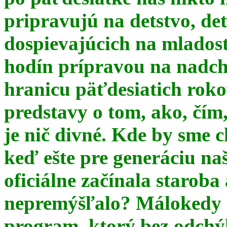
pripravujú na detstvo, det
dospievajúcich na mlados
hodín prípravou na nadchá
hranicu päťdesiatich ro
predstavy o tom, ako, čím,
je nič divné. Kde by sme c
keď ešte pre generáciu na
oficiálne začínala starob
nepremýšľalo? Málokedy s
program, ktorý bez odchý