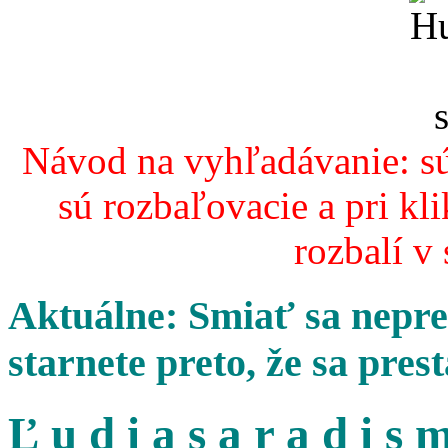
Návod na vyhľadávanie: sú
sú rozbaľovacie a pri kl
rozbalí v
Aktuálne: Smiať sa nepres
starnete preto, že sa pres
Ľ u d i a s a r a d i s m