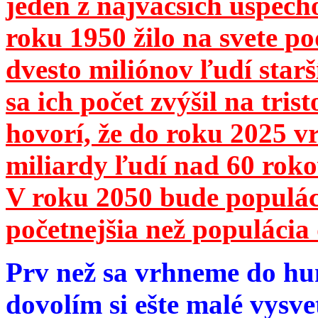
jeden z najväčších úspech
roku 1950 žilo na svete 
dvesto miliónov ľudí star
sa ich počet zvýšil na tri
hovorí, že do roku 2025 vr
miliardy ľudí nad 60 roko
V roku 2050 bude populá
početnejšia než populácia 
Prv než sa vrhneme do hu
dovolím si ešte malé vysve