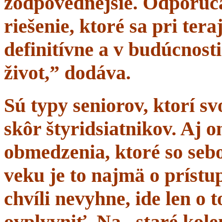
zodpovednejšie. Odporúč
riešenie, ktoré sa pri tera
definitívne a v budúcnost
život,” dodáva.
Sú typy seniorov, ktorí s
skôr štyridsiatnikov. Aj 
obmedzenia, ktoré so sebo
veku je to najmä o prístup
chvíli nevyhne, ide len o
ovplyvniť. Na „staré kole