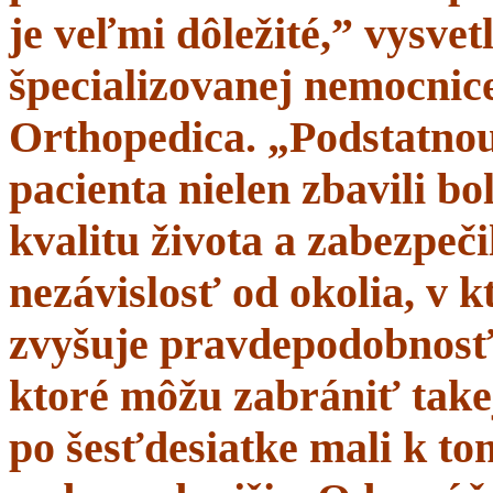
je veľmi dôležité,” vysve
špecializovanej nemocnice
Orthopedica. „Podstatnou
pacienta nielen zbavili bol
kvalitu života a zabezpeči
nezávislosť od okolia, v 
zvyšuje pravdepodobnosť 
ktoré môžu zabrániť takej
po šesťdesiatke mali k t