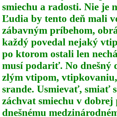
smiechu a radosti. Nie je 
Ľudia by tento deň mali 
zábavným príbehom, obrá
každý povedal nejaký vtip
po ktorom ostali len nechá
musí podariť. No dnešný 
zlým vtipom, vtipkovaniu
srande. Usmievať, smiať s
záchvat smiechu v dobrej p
dnešnému medzinárodnému