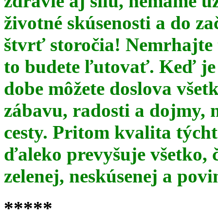
zdravie aj silu, nemáme u
životné skúsenosti a do za
štvrť storočia! Nemrhajt
to budete ľutovať. Keď je
dobe môžete doslova všet
zábavu, radosti a dojmy, 
cesty. Pritom kvalita týc
ďaleko prevyšuje všetko, 
zelenej, neskúsenej a pov
*****