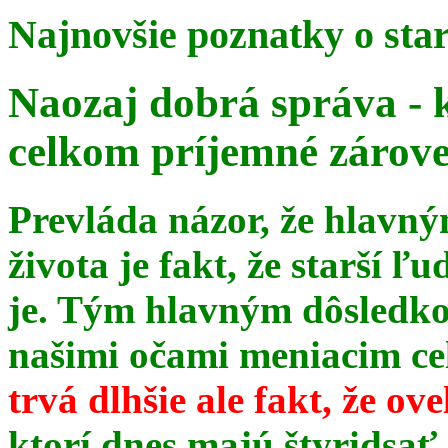
Najnovšie poznatky o sta
Naozaj dobrá správa - 
celkom príjemné zárov
Prevláda názor, že hlavn
života je fakt, že starší ľu
je. Tým hlavným dôsledk
našimi očami meniacim celé
trvá dlhšie ale fakt, že ov
ktorí dnes majú štyridsať