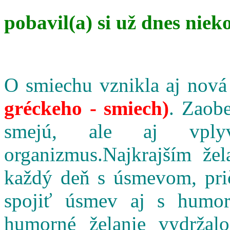
pobavil(a) si už dnes niek
O smiechu vznikla aj nová
gréckeho - smiech)
. Zaobe
smejú, ale aj vpl
organizmus.Najkrajším že
každý deň s úsmevom, pri
spojiť úsmev aj s humo
humorné želanie vydržalo