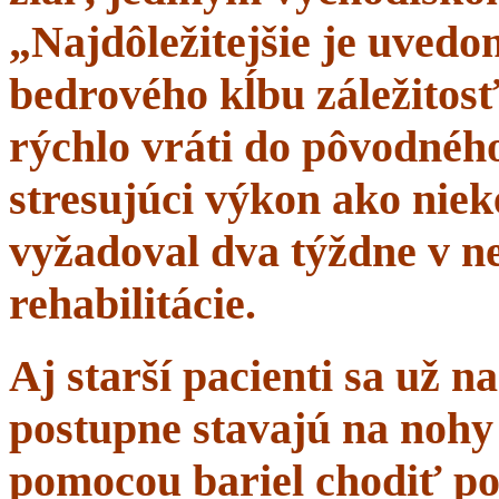
„Najdôležitejšie je uvedom
bedrového kĺbu záležitosť
rýchlo vráti do pôvodného 
stresujúci výkon ako niek
vyžadoval dva týždne v n
rehabilitácie.
Aj starší pacienti sa už 
postupne stavajú na nohy 
pomocou bariel chodiť po 