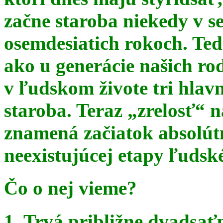
začne staroba niekedy v s
osemdesiatich rokoch. Te
ako u generácie našich ro
v ľudskom živote tri hlav
staroba. Teraz
„zrelosť“ n
znamená začiatok absolút
neexistujúcej etapy ľudsk
Čo o nej vieme?
1. Trvá približne dvadsať