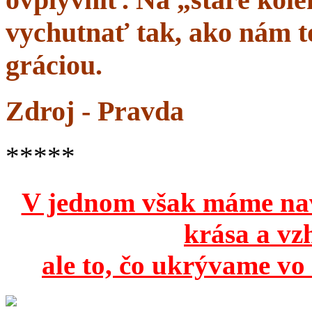
vychutnať tak, ako nám to
gráciou.
Zdroj - Pravda
*****
V jednom však máme na
krása a vz
ale to, čo ukrývame vo