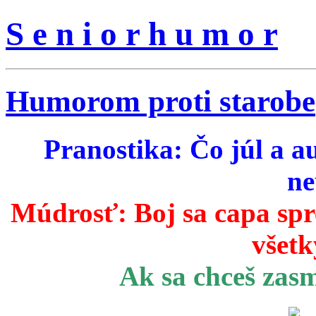
S e n i o r h u m o r
Humorom proti starobe
Pranostika: Čo júl a a
ne
Múdrosť:
Boj sa capa sp
všetk
Ak sa chceš zas