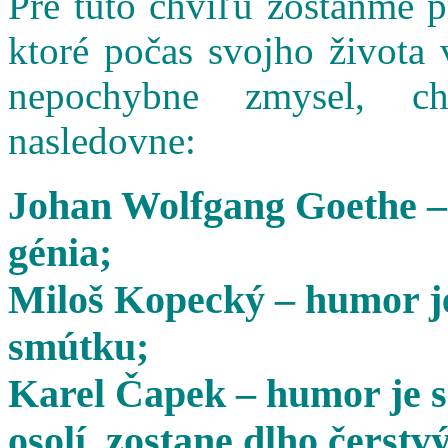
Pre túto chvíľu zostaňme 
ktoré počas svojho života 
nepochybne zmysel, cha
nasledovne:
Johan Wolfgang Goethe –
génia;
Miloš Kopecký – humor je
smútku;
Karel Čapek – humor je s
osolí, zostane dlho čerstvý