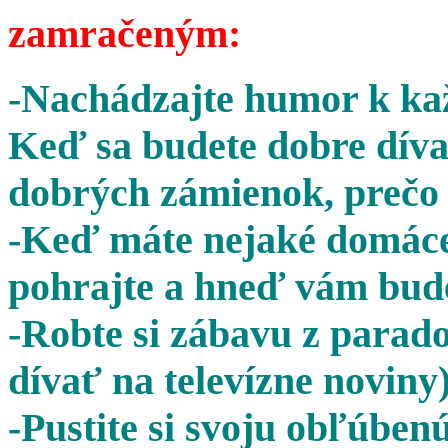
zamračeným:
-Nachádzajte humor k kaž
Keď sa budete dobre díva
dobrých zámienok, prečo 
-Keď máte nejaké domáce 
pohrajte a hneď vám bude
-Robte si zábavu z parado
dívať na televízne noviny)
-Pustite si svoju obľúben