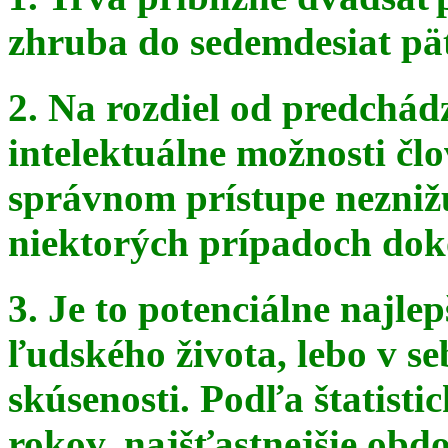
zhruba do sedemdesiat pä
2. Na rozdiel od predchádz
intelektuálne možnosti čl
správnom
prístupe nezniž
niektorých prípadoch doko
3. Je to potenciálne najle
ľudského života, lebo v seb
skúsenosti. Podľa štatist
rokov, najšťastnejšie obdo