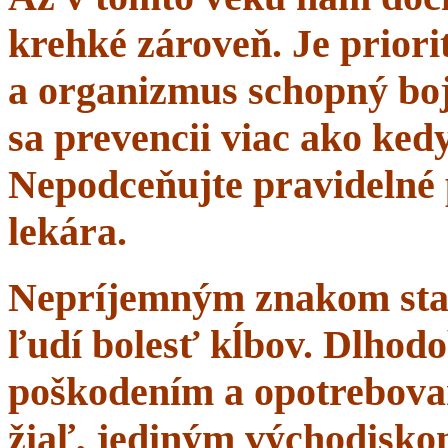
krehké zároveň. Je priorit
a organizmus schopný boj
sa prevencii viac ako ke
Nepodceňujte pravidelné 
lekára.
Nepríjemným znakom starn
ľudí bolesť kĺbov. Dlhodo
poškodením a opotrebova
žiaľ, jediným východisko