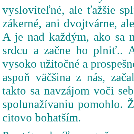
vysloviteľné, ale ťažšie s
zákerné, ani dvojtvárne, al
A je nad každým, ako sa n
srdcu a začne ho plniť.. 
vysoko užitočné a prospešné
aspoň väčšina z nás, zač
takto sa navzájom voči seb
spolunažívaniu pomohlo. Ži
citovo bohatším.