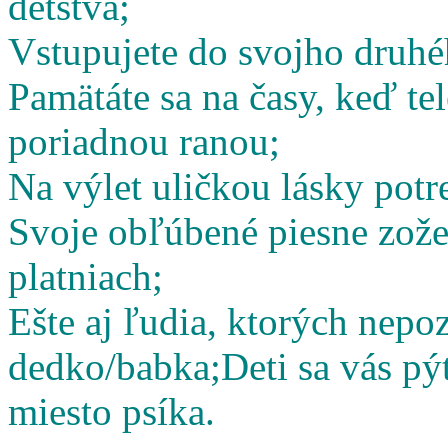
detstva;
Vstupujete do svojho druhé
Pamätáte sa na časy, keď te
poriadnou ranou;
Na výlet uličkou lásky potr
Svoje obľúbené piesne zož
platniach;
Ešte aj ľudia, ktorých nepoz
dedko/babka;
Deti sa vás pý
miesto psíka.