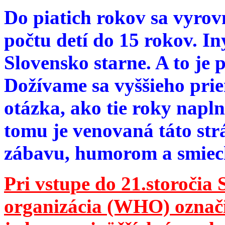
Do piatich rokov sa vyrov
počtu detí do 15 rokov. I
Slovensko starne. A to je 
Dožívame sa vyššieho pri
otázka, ako tie roky napln
tomu je venovaná táto str
zábavu, humorom a smie
Pri vstupe do 21.storočia
organizácia (WHO) označila