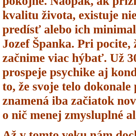
pokojne. Naopak, ak prí
kvalitu života, existuje n
predísť alebo ich minima
Jozef Španka. Pri pocite, 
začnime viac hýbať. Už 
prospeje psychike aj kond
to, že svoje telo dokonal
znamená iba začiatok nov
o nič menej zmysluplné a
Až v tomto veku nám dochá