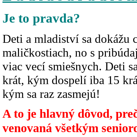
Je to pravda?
Deti a mladiství sa dokážu 
maličkostiach, no s pribúd
viac vecí smiešnych. Deti 
krát, kým dospelí iba 15 krá
kým sa raz zasmejú!
A to je hlavný dôvod, preč
venovaná všetkým senior