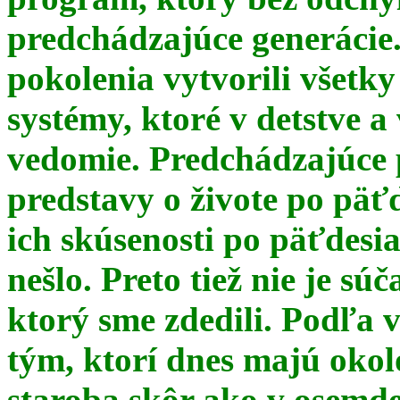
predchádzajúce generácie
pokolenia vytvorili všetky
systémy, ktoré v detstve a
vedomie. Predchádzajúce 
predstavy o živote po päť
ich skúsenosti po päťdesia
nešlo. Preto tiež nie je s
ktorý sme zdedili. Podľa 
tým, ktorí dnes majú okol
staroba skôr ako v osemde