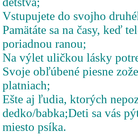
detstva;
Vstupujete do svojho druhé
Pamätáte sa na časy, keď te
poriadnou ranou;
Na výlet uličkou lásky potr
Svoje obľúbené piesne zož
platniach;
Ešte aj ľudia, ktorých nepoz
dedko/babka;
Deti sa vás pý
miesto psíka.