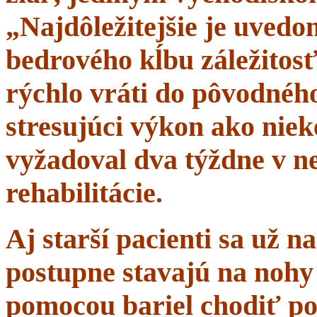
„Najdôležitejšie je uvedom
bedrového kĺbu záležitosť
rýchlo vráti do pôvodného 
stresujúci výkon ako niek
vyžadoval dva týždne v n
rehabilitácie.
Aj starší pacienti sa už 
postupne stavajú na nohy 
pomocou bariel chodiť po 