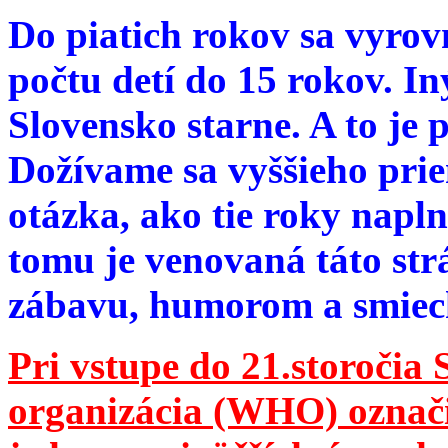
Do piatich rokov sa vyrov
počtu detí do 15 rokov. I
Slovensko starne. A to je 
Dožívame sa vyššieho pri
otázka, ako tie roky napln
tomu je venovaná táto str
zábavu, humorom a smie
Pri vstupe do 21.storočia
organizácia (WHO) označila