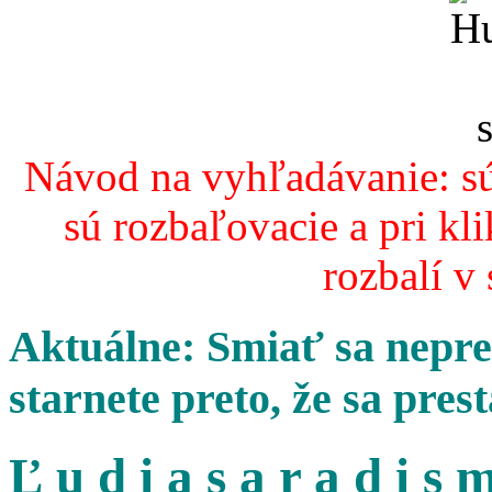
Návod na vyhľadávanie: sú
sú rozbaľovacie a pri kl
rozbalí v
Aktuálne: Smiať sa nepres
starnete preto, že sa pres
Ľ u d i a s a r a d i s m