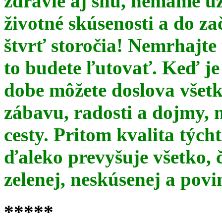
zdravie aj silu, nemáme u
životné skúsenosti a do za
štvrť storočia! Nemrhajt
to budete ľutovať. Keď je
dobe môžete doslova všet
zábavu, radosti a dojmy, 
cesty. Pritom kvalita týc
ďaleko prevyšuje všetko, 
zelenej, neskúsenej a pov
*****