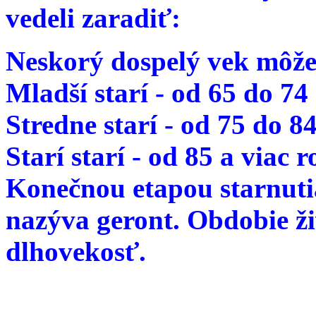
vedeli zaradiť:
Neskorý dospelý vek môže
Mladší starí - od 65 do 74
Stredne starí - od 75 do 8
Starí starí - od 85 a viac 
Konečnou etapou starnutia
nazýva geront. Obdobie ž
dlhovekosť.