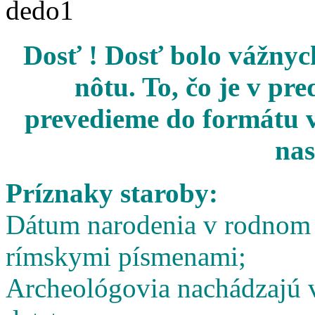
Dosť ! Dosť bolo vážnych
nôtu. To, čo je v pr
prevedieme do formátu v
nas
Príznaky staroby:
Dátum narodenia v rodnom l
rímskymi písmenami;
Archeológovia nachádzajú v 