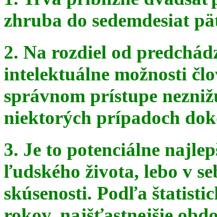
zhruba do sedemdesiat pä
2. Na rozdiel od predchádz
intelektuálne možnosti čl
správnom
prístupe nezniž
niektorých prípadoch doko
3. Je to potenciálne najle
ľudského života, lebo v seb
skúsenosti. Podľa štatist
rokov, najšťastnejšie obdo