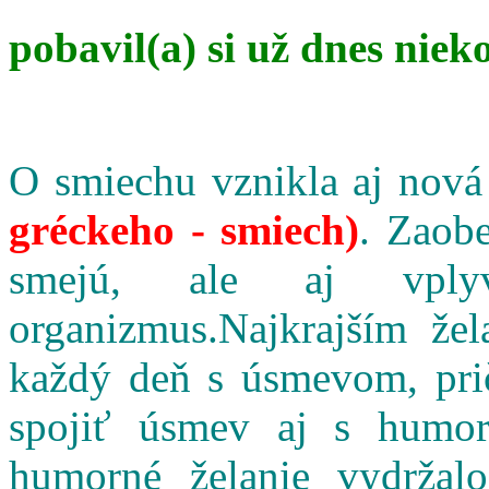
pobavil(a) si už dnes niek
O smiechu vznikla aj nová
gréckeho - smiech)
. Zaobe
smejú, ale aj vpl
organizmus.Najkrajším že
každý deň s úsmevom, pri
spojiť úsmev aj s humo
humorné želanie vydržalo