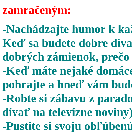
zamračeným:
-Nachádzajte humor k kaž
Keď sa budete dobre díva
dobrých zámienok, prečo 
-Keď máte nejaké domáce 
pohrajte a hneď vám bude
-Robte si zábavu z parado
dívať na televízne noviny)
-Pustite si svoju obľúben