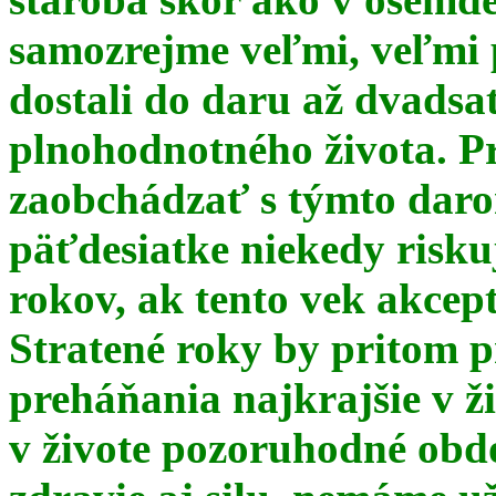
samozrejme veľmi, veľmi
dostali do daru až dvadsa
plnohodnotného života. Pr
zaobchádzať s týmto daro
päťdesiatke niekedy risku
rokov, ak tento vek akce
Stratené roky by pritom p
preháňania najkrajšie v ž
v živote pozoruhodné obd