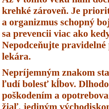
krehké zároveň. Je priorit
a organizmus schopný boj
sa prevencii viac ako ke
Nepodceňujte pravidelné 
lekára.
Nepríjemným znakom starn
ľudí bolesť kĺbov. Dlhodo
poškodením a opotrebova
žiaľ, jediným východisko