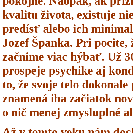
pokojne. Naopak, ak prí
kvalitu života, existuje n
predísť alebo ich minima
Jozef Španka. Pri pocite, 
začnime viac hýbať. Už 
prospeje psychike aj kond
to, že svoje telo dokonal
znamená iba začiatok nov
o nič menej zmysluplné a
Až v tomto veku nám dochá