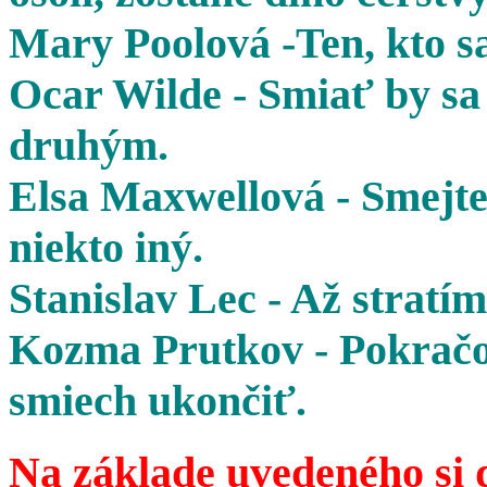
Mary Poolová -Ten, kto sa
Ocar Wilde - Smiať by sa 
druhým.
Elsa Maxwellová - Smejte 
niekto iný.
Stanislav Lec - Až stratím
Kozma Prutkov - Pokračov
smiech ukončiť.
Na základe uvedeného si 