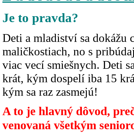
Je to pravda?
Deti a mladiství sa dokážu 
maličkostiach, no s pribúd
viac vecí smiešnych. Deti 
krát, kým dospelí iba 15 krá
kým sa raz zasmejú!
A to je hlavný dôvod, preč
venovaná všetkým senior