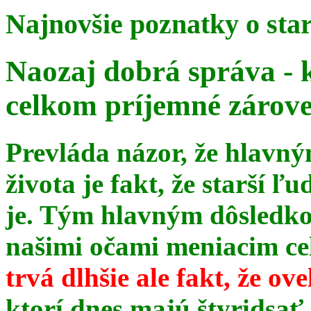
Najnovšie poznatky o sta
Naozaj dobrá správa - 
celkom príjemné zárov
Prevláda názor, že hlavn
života je fakt, že starší ľu
je. Tým hlavným dôsledk
našimi očami meniacim celé
trvá dlhšie ale fakt, že ov
ktorí dnes majú štyridsať