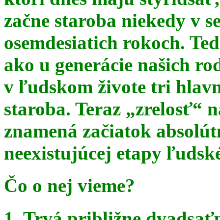
začne staroba niekedy v s
osemdesiatich rokoch. Te
ako u generácie našich ro
v ľudskom živote tri hlav
staroba. Teraz
„zrelosť“ n
znamená začiatok absolút
neexistujúcej etapy ľudsk
Čo o nej vieme?
1. Trvá približne dvadsať