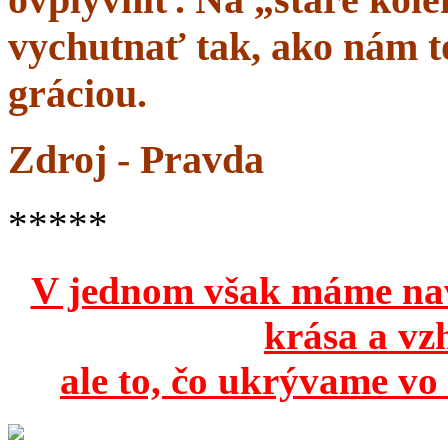
vychutnať tak, ako nám to
gráciou.
Zdroj - Pravda
*****
V jednom však máme na
krása a vz
ale to, čo ukrývame vo