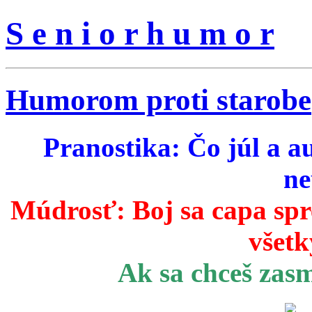
S e n i o r h u m o r
Humorom proti starobe
Pranostika: Čo júl a a
ne
Múdrosť:
Boj sa capa sp
všetk
Ak sa chceš zas