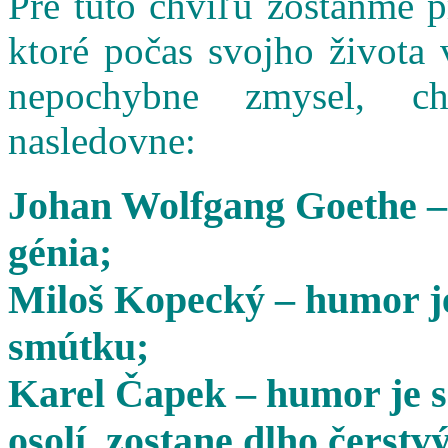
Pre túto chvíľu zostaňme 
ktoré počas svojho života 
nepochybne zmysel, cha
nasledovne:
Johan Wolfgang Goethe –
génia;
Miloš Kopecký – humor je
smútku;
Karel Čapek – humor je s
osolí, zostane dlho čerstvý