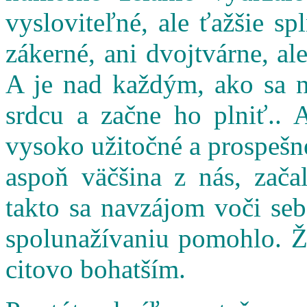
vysloviteľné, ale ťažšie s
zákerné, ani dvojtvárne, al
A je nad každým, ako sa n
srdcu a začne ho plniť.. 
vysoko užitočné a prospešné
aspoň väčšina z nás, zač
takto sa navzájom voči seb
spolunažívaniu pomohlo. Ži
citovo bohatším.