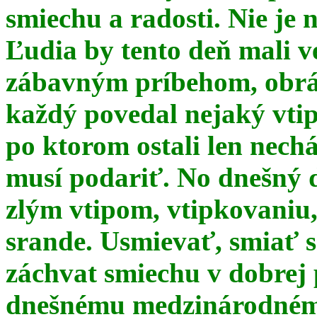
smiechu a radosti. Nie je 
Ľudia by tento deň mali 
zábavným príbehom, obrá
každý povedal nejaký vtip
po ktorom ostali len nechá
musí podariť. No dnešný 
zlým vtipom, vtipkovaniu
srande. Usmievať, smiať s
záchvat smiechu v dobrej p
dnešnému medzinárodnému