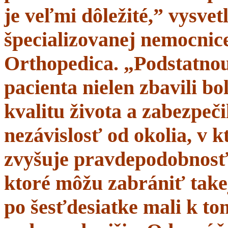
je veľmi dôležité,” vysve
špecializovanej nemocnice
Orthopedica. „Podstatnou
pacienta nielen zbavili bol
kvalitu života a zabezpeči
nezávislosť od okolia, v 
zvyšuje pravdepodobnosť 
ktoré môžu zabrániť takej
po šesťdesiatke mali k t