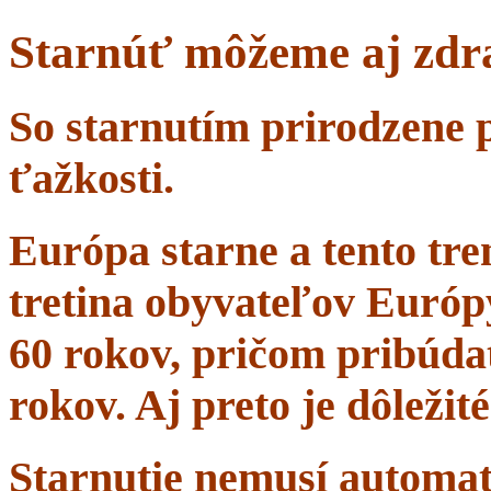
Starnúť môžeme aj zdr
So starnutím prirodzene 
ťažkosti.
Európa starne a tento tr
tretina obyvateľov Európ
60 rokov, pričom pribúdať
rokov. Aj preto je dôležit
Starnutie nemusí automa