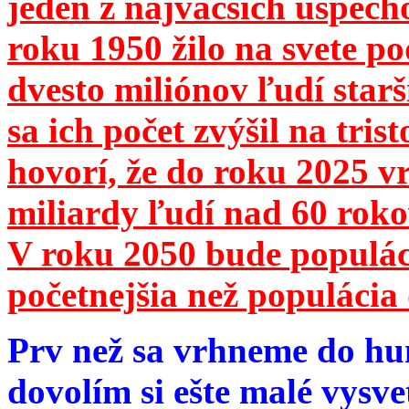
jeden z najväčších úspech
roku 1950 žilo na svete 
dvesto miliónov ľudí star
sa ich počet zvýšil na tri
hovorí, že do roku 2025 vr
miliardy ľudí nad 60 roko
V roku 2050 bude populá
početnejšia než populácia 
Prv než sa vrhneme do hu
dovolím si ešte malé vysve