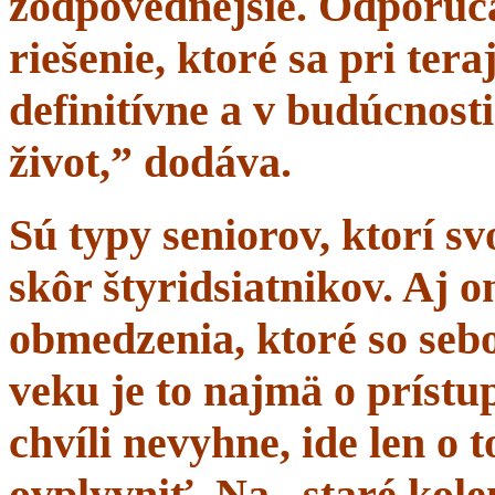
zodpovednejšie. Odporúč
riešenie, ktoré sa pri tera
definitívne a v budúcnost
život,” dodáva.
Sú typy seniorov, ktorí s
skôr štyridsiatnikov. Aj 
obmedzenia, ktoré so sebo
veku je to najmä o prístup
chvíli nevyhne, ide len o
ovplyvniť. Na „staré kole