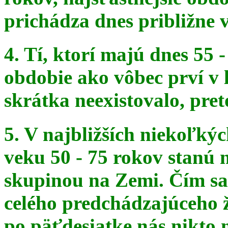
prichádza dnes približne v
4. Tí, ktorí majú dnes 55 
obdobie ako vôbec prví v 
skrátka
neexistovalo, pret
5. V najbližších niekoľký
veku 50 - 75 rokov stanú
skupinou na
Zemi. Čím sa 
celého predchádzajúceho ž
po päťdesiatke
nás nikto 