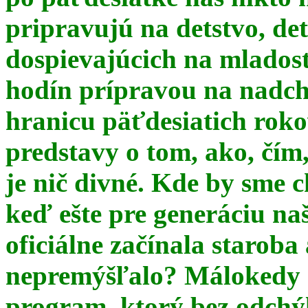
pripravujú na detstvo, det
dospievajúcich na mlados
hodín prípravou na nadchá
hranicu päťdesiatich ro
predstavy o tom, ako, čím,
je nič divné. Kde by sme c
keď ešte pre generáciu na
oficiálne začínala starob
nepremýšľalo? Málokedy s
program, ktorý bez odchý