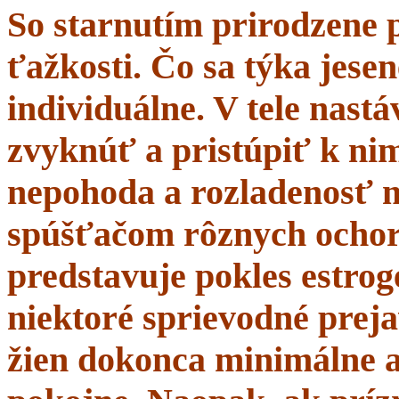
So starnutím prirodzene 
ťažkosti. Čo sa týka jesen
individuálne. V tele nastá
zvyknúť a pristúpiť k nim
nepohoda a rozladenosť 
spúšťačom rôznych ochor
predstavuje pokles estrogé
niektoré sprievodné prej
žien dokonca minimálne a