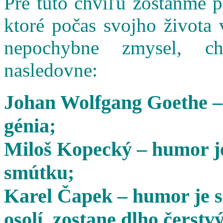
Pre túto chvíľu zostaňme 
ktoré počas svojho života 
nepochybne zmysel, cha
nasledovne:
Johan Wolfgang Goethe –
génia;
Miloš Kopecký – humor je
smútku;
Karel Čapek – humor je s
osolí, zostane dlho čerstvý