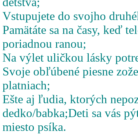
detstva;
Vstupujete do svojho druhé
Pamätáte sa na časy, keď te
poriadnou ranou;
Na výlet uličkou lásky potr
Svoje obľúbené piesne zož
platniach;
Ešte aj ľudia, ktorých nepoz
dedko/babka;
Deti sa vás pý
miesto psíka.