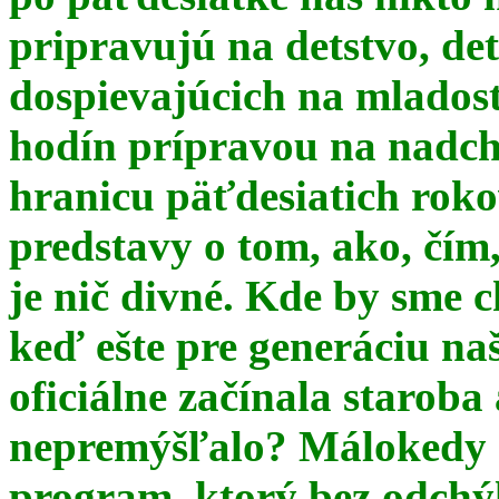
pripravujú na detstvo, det
dospievajúcich na mlados
hodín prípravou na nadchá
hranicu päťdesiatich ro
predstavy o tom, ako, čím,
je nič divné. Kde by sme c
keď ešte pre generáciu na
oficiálne začínala starob
nepremýšľalo? Málokedy s
program, ktorý bez odchý