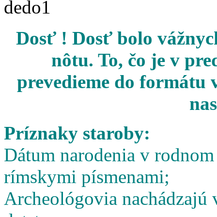
Dosť ! Dosť bolo vážnych
nôtu. To, čo je v pr
prevedieme do formátu v
nas
Príznaky staroby:
Dátum narodenia v rodnom l
rímskymi písmenami;
Archeológovia nachádzajú v 