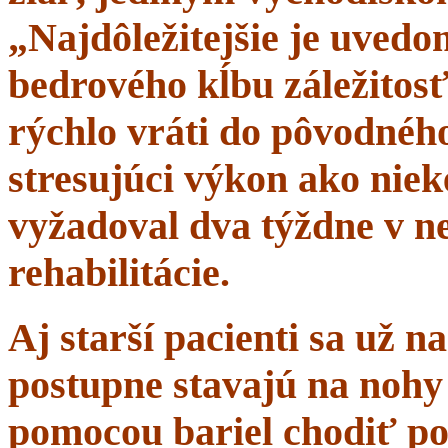
„Najdôležitejšie je uvedom
bedrového kĺbu záležitosť
rýchlo vráti do pôvodného 
stresujúci výkon ako niek
vyžadoval dva týždne v n
rehabilitácie.
Aj starší pacienti sa už 
postupne stavajú na nohy 
pomocou bariel chodiť po 