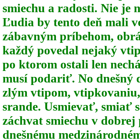
smiechu a radosti. Nie je 
Ľudia by tento deň mali 
zábavným príbehom, obrá
každý povedal nejaký vtip
po ktorom ostali len nechá
musí podariť. No dnešný 
zlým vtipom, vtipkovaniu
srande. Usmievať, smiať s
záchvat smiechu v dobrej p
dnešnému medzinárodnému