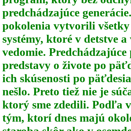
predchádzajúce generácie
pokolenia vytvorili všetky
systémy, ktoré v detstve a
vedomie. Predchádzajúce 
predstavy o živote po päť
ich skúsenosti po päťdesia
nešlo. Preto tiež nie je s
ktorý sme zdedili. Podľa 
tým, ktorí dnes majú okol
staroba skôr ako v osemde