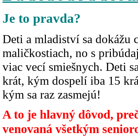
Je to pravda?
Deti a mladiství sa dokážu 
maličkostiach, no s pribúd
viac vecí smiešnych. Deti 
krát, kým dospelí iba 15 krá
kým sa raz zasmejú!
A to je hlavný dôvod, preč
venovaná všetkým senior