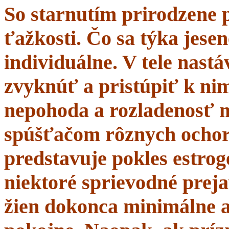
So starnutím prirodzene 
ťažkosti. Čo sa týka jesen
individuálne. V tele nastá
zvyknúť a pristúpiť k nim
nepohoda a rozladenosť 
spúšťačom rôznych ochor
predstavuje pokles estrogé
niektoré sprievodné prej
žien dokonca minimálne a