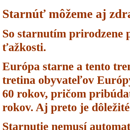
Starnúť môžeme aj zdr
So starnutím prirodzene 
ťažkosti.
Európa starne a tento tr
tretina obyvateľov Európ
60 rokov, pričom pribúdať
rokov. Aj preto je dôležit
Starnutie nemusí automa