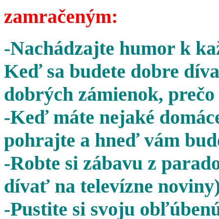
zamračeným:
-Nachádzajte humor k kaž
Keď sa budete dobre díva
dobrých zámienok, prečo 
-Keď máte nejaké domáce 
pohrajte a hneď vám bude
-Robte si zábavu z parado
dívať na televízne noviny)
-Pustite si svoju obľúben