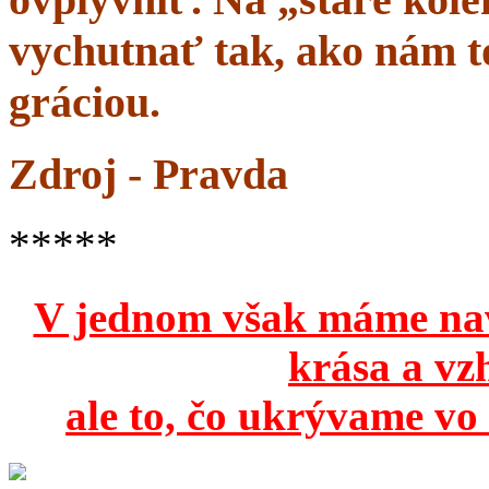
vychutnať tak, ako nám to
gráciou.
Zdroj - Pravda
*****
V jednom však máme na
krása a vz
ale to, čo ukrývame vo