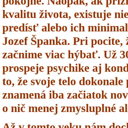
pokojne. Naopak, ak prí
kvalitu života, existuje n
predísť alebo ich minima
Jozef Španka. Pri pocite, 
začnime viac hýbať. Už 
prospeje psychike aj kond
to, že svoje telo dokonal
znamená iba začiatok nov
o nič menej zmysluplné a
Až v tomto veku nám dochá