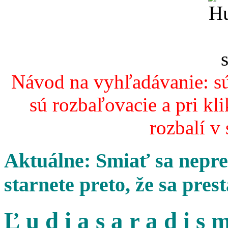
Návod na vyhľadávanie: sú
sú rozbaľovacie a pri kl
rozbalí v
Aktuálne: Smiať sa nepres
starnete preto, že sa pres
Ľ u d i a s a r a d i s m