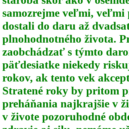
samozrejme veľmi, veľmi
dostali do daru až dvadsa
plnohodnotného života. Pr
zaobchádzať s týmto daro
päťdesiatke niekedy risku
rokov, ak tento vek akce
Stratené roky by pritom p
preháňania najkrajšie v ž
v živote pozoruhodné obd