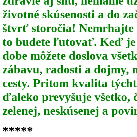
zdravie aj silu, nemáme u
životné skúsenosti a do za
štvrť storočia! Nemrhajt
to budete ľutovať. Keď je
dobe môžete doslova všet
zábavu, radosti a dojmy, 
cesty. Pritom kvalita týc
ďaleko prevyšuje všetko, 
zelenej, neskúsenej a pov
*****