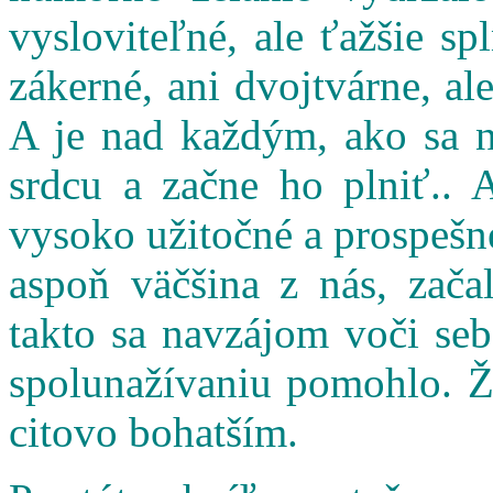
vysloviteľné, ale ťažšie s
zákerné, ani dvojtvárne, al
A je nad každým, ako sa n
srdcu a začne ho plniť.. 
vysoko užitočné a prospešné
aspoň väčšina z nás, zač
takto sa navzájom voči seb
spolunažívaniu pomohlo. Ži
citovo bohatším.