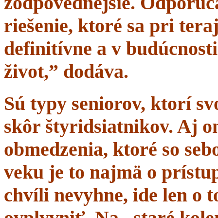
zodpovednejšie. Odporúč
riešenie, ktoré sa pri tera
definitívne a v budúcnost
život,” dodáva.
Sú typy seniorov, ktorí s
skôr štyridsiatnikov. Aj 
obmedzenia, ktoré so sebo
veku je to najmä o prístup
chvíli nevyhne, ide len o
ovplyvniť. Na „staré kole