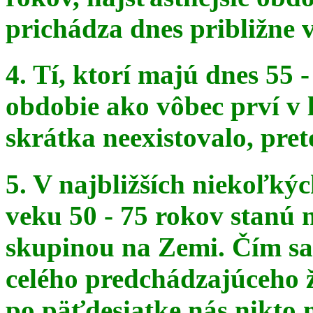
prichádza dnes približne v
4. Tí, ktorí majú dnes 55 
obdobie ako vôbec prví v 
skrátka
neexistovalo, pret
5. V najbližších niekoľký
veku 50 - 75 rokov stanú
skupinou na
Zemi. Čím sa 
celého predchádzajúceho ž
po päťdesiatke
nás nikto 