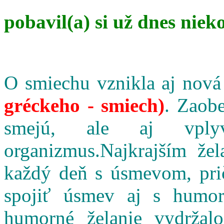
pobavil(a) si už dnes niek
O smiechu vznikla aj nová
gréckeho - smiech)
. Zaobe
smejú, ale aj vpl
organizmus.Najkrajším že
každý deň s úsmevom, pri
spojiť úsmev aj s humo
humorné želanie vydržalo