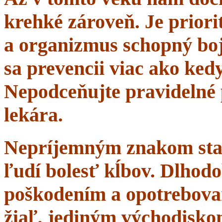
krehké zároveň. Je priorit
a organizmus schopný boj
sa prevencii viac ako ke
Nepodceňujte pravidelné 
lekára.
Nepríjemným znakom starn
ľudí bolesť kĺbov. Dlhodo
poškodením a opotrebova
žiaľ, jediným východisko