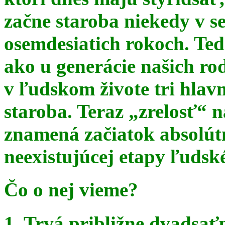
začne staroba niekedy v s
osemdesiatich rokoch. Te
ako u generácie našich ro
v ľudskom živote tri hlav
staroba. Teraz
„zrelosť“ n
znamená začiatok absolút
neexistujúcej etapy ľudsk
Čo o nej vieme?
1. Trvá približne dvadsať