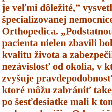
je veľmi dôležité,” vysve
špecializovanej nemocnice
Orthopedica. „Podstatnou
pacienta nielen zbavili bol
kvalitu života a zabezpeči
nezávislosť od okolia, v 
zvyšuje pravdepodobnosť 
ktoré môžu zabrániť takej
po šesťdesiatke mali k t