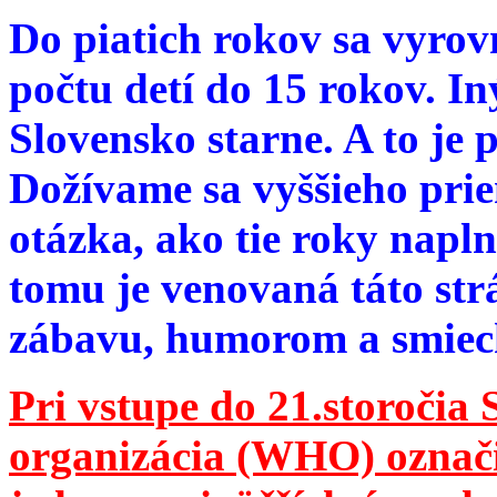
Do piatich rokov sa vyrov
počtu detí do 15 rokov. I
Slovensko starne. A to je 
Dožívame sa vyššieho pri
otázka, ako tie roky napln
tomu je venovaná táto str
zábavu, humorom a smie
Pri vstupe do 21.storočia
organizácia (WHO) označila