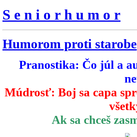
S e n i o r h u m o r
Humorom proti starobe
Pranostika: Čo júl a a
ne
Múdrosť:
Boj sa capa sp
všetk
Ak sa chceš zas