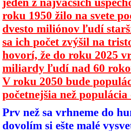
jeden z najväčších úspech
roku 1950 žilo na svete 
dvesto miliónov ľudí star
sa ich počet zvýšil na tri
hovorí, že do roku 2025 vr
miliardy ľudí nad 60 roko
V roku 2050 bude populá
početnejšia než populácia 
Prv než sa vrhneme do hu
dovolím si ešte malé vysve