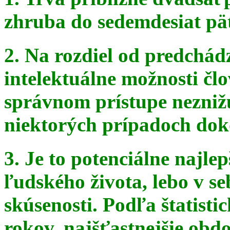
zhruba do sedemdesiat pä
2. Na rozdiel od predchádz
intelektuálne možnosti čl
správnom
prístupe nezniž
niektorých prípadoch doko
3. Je to potenciálne najle
ľudského života, lebo v seb
skúsenosti. Podľa štatist
rokov, najšťastnejšie obdo