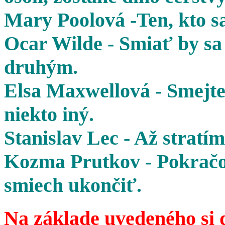
Mary Poolová -Ten, kto sa
Ocar Wilde - Smiať by sa 
druhým.
Elsa Maxwellová - Smejte 
niekto iný.
Stanislav Lec - Až stratím
Kozma Prutkov - Pokračov
smiech ukončiť.
Na základe uvedeného si 