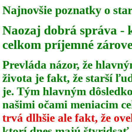
Najnovšie poznatky o sta
Naozaj dobrá správa - 
celkom príjemné zárov
Prevláda názor, že hlavn
života je fakt, že starší ľu
je. Tým hlavným dôsledk
našimi očami meniacim celé
trvá dlhšie ale fakt, že ov
ktorí dnes majú štyridsať