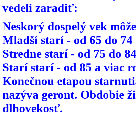
vedeli zaradiť:
Neskorý dospelý vek môže
Mladší starí - od 65 do 74
Stredne starí - od 75 do 8
Starí starí - od 85 a viac 
Konečnou etapou starnutia
nazýva geront. Obdobie ž
dlhovekosť.