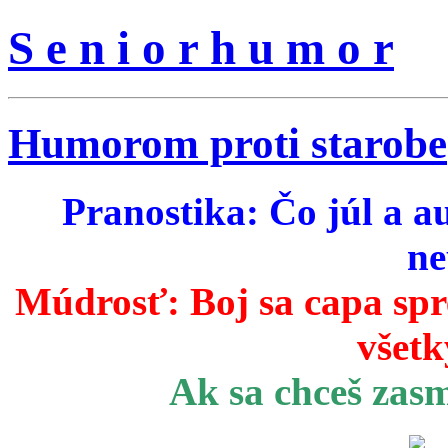
S e n i o r h u m o r
Humorom proti starobe
Pranostika: Čo júl a a
ne
Múdrosť:
Boj sa capa sp
všetk
Ak sa chceš zas