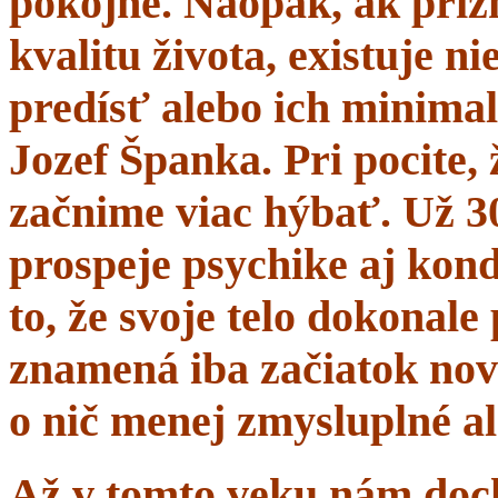
pokojne. Naopak, ak prí
kvalitu života, existuje n
predísť alebo ich minima
Jozef Španka. Pri pocite, 
začnime viac hýbať. Už 
prospeje psychike aj kond
to, že svoje telo dokonal
znamená iba začiatok nov
o nič menej zmysluplné a
Až v tomto veku nám dochá