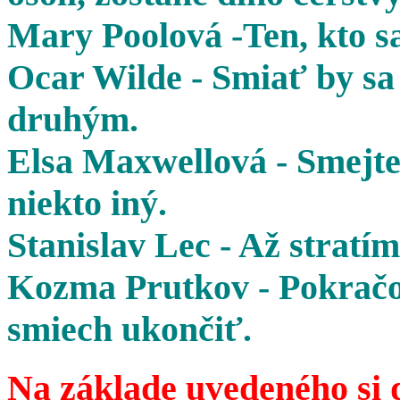
Mary Poolová -Ten, kto sa
Ocar Wilde - Smiať by sa 
druhým.
Elsa Maxwellová - Smejte 
niekto iný.
Stanislav Lec - Až stratím
Kozma Prutkov - Pokračov
smiech ukončiť.
Na základe uvedeného si 