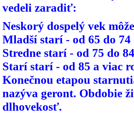
vedeli zaradiť:
Neskorý dospelý vek môže
Mladší starí - od 65 do 74
Stredne starí - od 75 do 8
Starí starí - od 85 a viac 
Konečnou etapou starnutia
nazýva geront. Obdobie ž
dlhovekosť.