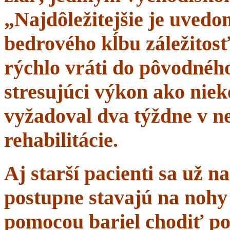
„Najdôležitejšie je uvedom
bedrového kĺbu záležitosť
rýchlo vráti do pôvodného 
stresujúci výkon ako niek
vyžadoval dva týždne v n
rehabilitácie.
Aj starší pacienti sa už 
postupne stavajú na nohy 
pomocou bariel chodiť po 