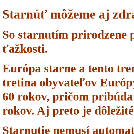
Starnúť môžeme aj zdr
So starnutím prirodzene 
ťažkosti.
Európa starne a tento tr
tretina obyvateľov Európ
60 rokov, pričom pribúdať
rokov. Aj preto je dôležit
Starnutie nemusí automa