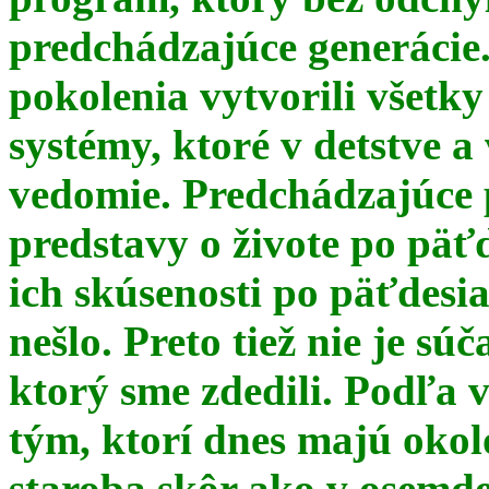
predchádzajúce generácie
pokolenia vytvorili všetky
systémy, ktoré v detstve a
vedomie. Predchádzajúce 
predstavy o živote po päť
ich skúsenosti po päťdesia
nešlo. Preto tiež nie je s
ktorý sme zdedili. Podľa 
tým, ktorí dnes majú okol
staroba skôr ako v osemde