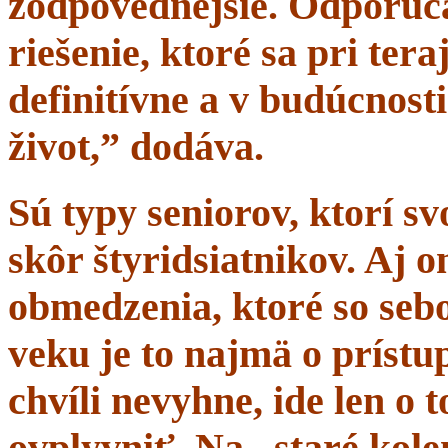
zodpovednejšie. Odporúč
riešenie, ktoré sa pri tera
definitívne a v budúcnost
život,” dodáva.
Sú typy seniorov, ktorí s
skôr štyridsiatnikov. Aj 
obmedzenia, ktoré so sebo
veku je to najmä o prístup
chvíli nevyhne, ide len o
ovplyvniť. Na „staré kole