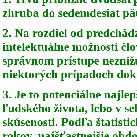
zhruba do sedemdesiat pä
2. Na rozdiel od predchádz
intelektuálne možnosti čl
správnom
prístupe nezniž
niektorých prípadoch doko
3. Je to potenciálne najle
ľudského života, lebo v seb
skúsenosti. Podľa štatist
rokov, najšťastnejšie obdo