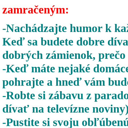
zamračeným:
-Nachádzajte humor k kaž
Keď sa budete dobre díva
dobrých zámienok, prečo 
-Keď máte nejaké domáce 
pohrajte a hneď vám bude
-Robte si zábavu z parado
dívať na televízne noviny)
-Pustite si svoju obľúben