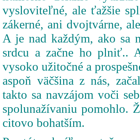
vysloviteľné, ale ťažšie s
zákerné, ani dvojtvárne, al
A je nad každým, ako sa n
srdcu a začne ho plniť.. 
vysoko užitočné a prospešné
aspoň väčšina z nás, zač
takto sa navzájom voči seb
spolunažívaniu pomohlo. Ži
citovo bohatším.