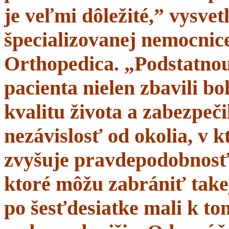
je veľmi dôležité,” vysve
špecializovanej nemocnice
Orthopedica. „Podstatnou
pacienta nielen zbavili bol
kvalitu života a zabezpeči
nezávislosť od okolia, v 
zvyšuje pravdepodobnosť 
ktoré môžu zabrániť takej
po šesťdesiatke mali k t