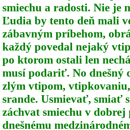
smiechu a radosti. Nie je 
Ľudia by tento deň mali 
zábavným príbehom, obrá
každý povedal nejaký vtip
po ktorom ostali len nechá
musí podariť. No dnešný 
zlým vtipom, vtipkovaniu
srande. Usmievať, smiať s
záchvat smiechu v dobrej p
dnešnému medzinárodnému