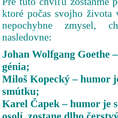
Pre túto chvíľu zostaňme 
ktoré počas svojho života 
nepochybne zmysel, cha
nasledovne:
Johan Wolfgang Goethe –
génia;
Miloš Kopecký – humor je
smútku;
Karel Čapek – humor je s
osolí, zostane dlho čerstvý