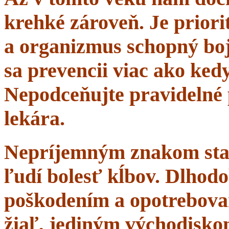
krehké zároveň. Je priorit
a organizmus schopný boj
sa prevencii viac ako ke
Nepodceňujte pravidelné 
lekára.
Nepríjemným znakom starn
ľudí bolesť kĺbov. Dlhodo
poškodením a opotrebova
žiaľ, jediným východisko