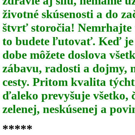
zdravie aj silu, nemáme u
životné skúsenosti a do za
štvrť storočia! Nemrhajt
to budete ľutovať. Keď je
dobe môžete doslova všet
zábavu, radosti a dojmy, 
cesty. Pritom kvalita týc
ďaleko prevyšuje všetko, 
zelenej, neskúsenej a pov
*****