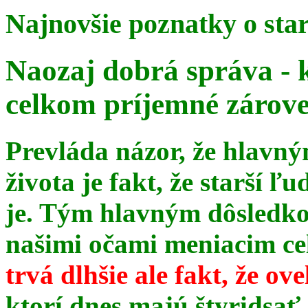
Najnovšie poznatky o sta
Naozaj dobrá správa - 
celkom príjemné zárov
Prevláda názor, že hlavn
života je fakt, že starší ľu
je. Tým hlavným dôsledk
našimi očami meniacim celé
trvá dlhšie ale fakt, že ov
ktorí dnes majú štyridsať