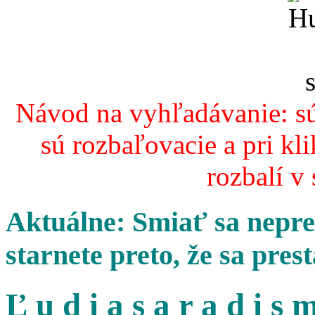
Návod na vyhľadávanie: sú
sú rozbaľovacie a pri kl
rozbalí v
Aktuálne: Smiať sa nepres
starnete preto, že sa pres
Ľ u d i a s a r a d i s m