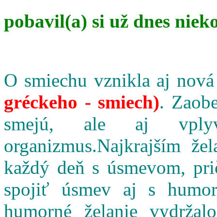
pobavil(a) si už dnes niek
O smiechu vznikla aj nová
gréckeho - smiech)
. Zaobe
smejú, ale aj vpl
organizmus.Najkrajším že
každý deň s úsmevom, pri
spojiť úsmev aj s humo
humorné želanie vydržalo