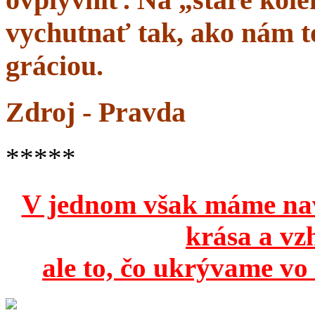
vychutnať tak, ako nám to
gráciou.
Zdroj - Pravda
*****
V jednom však máme na
krása a vz
ale to, čo ukrývame vo