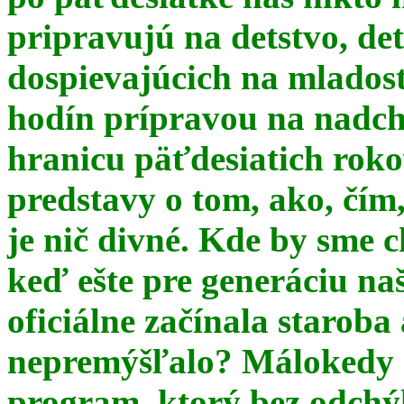
pripravujú na detstvo, det
dospievajúcich na mlados
hodín prípravou na nadchá
hranicu päťdesiatich ro
predstavy o tom, ako, čím,
je nič divné. Kde by sme c
keď ešte pre generáciu na
oficiálne začínala starob
nepremýšľalo? Málokedy s
program, ktorý bez odchý