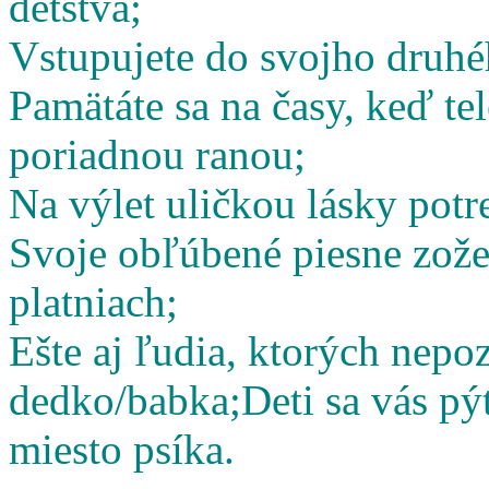
detstva;
Vstupujete do svojho druhé
Pamätáte sa na časy, keď te
poriadnou ranou;
Na výlet uličkou lásky potr
Svoje obľúbené piesne zož
platniach;
Ešte aj ľudia, ktorých nepoz
dedko/babka;
Deti sa vás pý
miesto psíka.