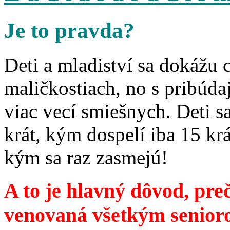
Je to pravda?
Deti a mladiství sa dokážu 
maličkostiach, no s pribúd
viac vecí smiešnych. Deti 
krát, kým dospelí iba 15 krá
kým sa raz zasmejú!
A to je hlavný dôvod, preč
venovaná všetkým senior