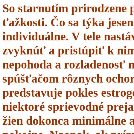
So starnutím prirodzene 
ťažkosti. Čo sa týka jesen
individuálne. V tele nastá
zvyknúť a pristúpiť k nim
nepohoda a rozladenosť 
spúšťačom rôznych ochor
predstavuje pokles estrogé
niektoré sprievodné prej
žien dokonca minimálne a