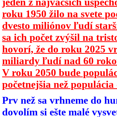
jeden z najväčších úspech
roku 1950 žilo na svete 
dvesto miliónov ľudí star
sa ich počet zvýšil na tri
hovorí, že do roku 2025 vr
miliardy ľudí nad 60 roko
V roku 2050 bude populá
početnejšia než populácia 
Prv než sa vrhneme do hu
dovolím si ešte malé vysve