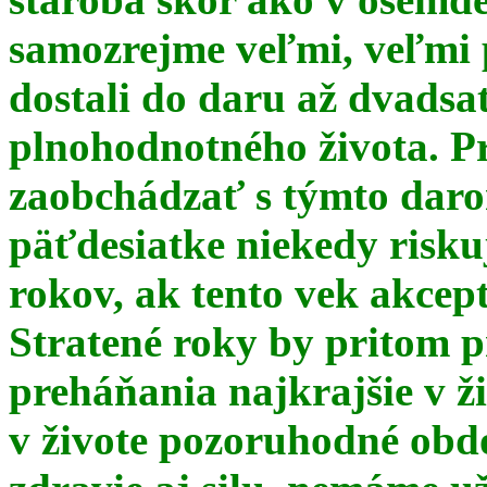
samozrejme veľmi, veľmi
dostali do daru až dvadsa
plnohodnotného života. Pr
zaobchádzať s týmto daro
päťdesiatke niekedy risku
rokov, ak tento vek akce
Stratené roky by pritom p
preháňania najkrajšie v ž
v živote pozoruhodné obd