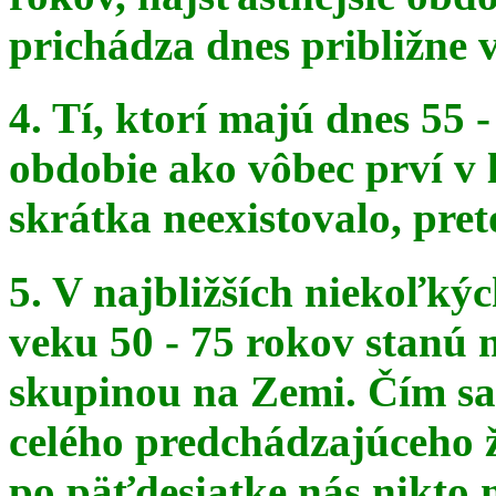
prichádza dnes približne v
4. Tí, ktorí majú dnes 55 
obdobie ako vôbec prví v 
skrátka
neexistovalo, pret
5. V najbližších niekoľký
veku 50 - 75 rokov stanú
skupinou na
Zemi. Čím sa 
celého predchádzajúceho ž
po päťdesiatke
nás nikto 