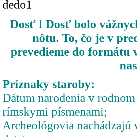
Dosť ! Dosť bolo vážnych
nôtu. To, čo je v pr
prevedieme do formátu v
nas
Príznaky staroby:
Dátum narodenia v rodnom l
rímskymi písmenami;
Archeológovia nachádzajú v 