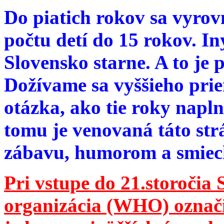
Do piatich rokov sa vyrov
počtu detí do 15 rokov. I
Slovensko starne. A to je 
Dožívame sa vyššieho pri
otázka, ako tie roky napln
tomu je venovaná táto str
zábavu, humorom a smie
Pri vstupe do 21.storočia
organizácia (WHO) označila