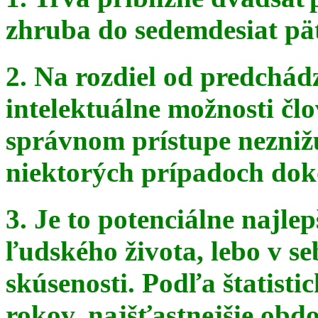
zhruba do sedemdesiat pä
2. Na rozdiel od predchádz
intelektuálne možnosti čl
správnom
prístupe nezniž
niektorých prípadoch doko
3. Je to potenciálne najle
ľudského života, lebo v seb
skúsenosti. Podľa štatist
rokov, najšťastnejšie obdo