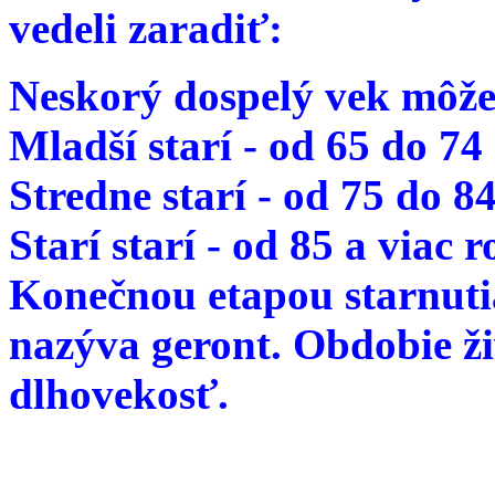
vedeli zaradiť:
Neskorý dospelý vek môže
Mladší starí - od 65 do 74
Stredne starí - od 75 do 8
Starí starí - od 85 a viac 
Konečnou etapou starnutia
nazýva geront. Obdobie ž
dlhovekosť.