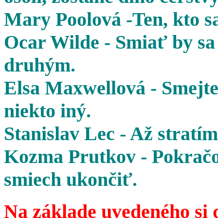
Mary Poolová -Ten, kto sa
Ocar Wilde - Smiať by sa 
druhým.
Elsa Maxwellová - Smejte 
niekto iný.
Stanislav Lec - Až stratím
Kozma Prutkov - Pokračov
smiech ukončiť.
Na základe uvedeného si 