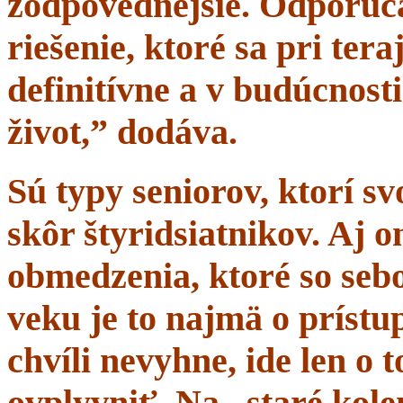
zodpovednejšie. Odporúč
riešenie, ktoré sa pri tera
definitívne a v budúcnost
život,” dodáva.
Sú typy seniorov, ktorí s
skôr štyridsiatnikov. Aj 
obmedzenia, ktoré so sebo
veku je to najmä o prístup
chvíli nevyhne, ide len o
ovplyvniť. Na „staré kole