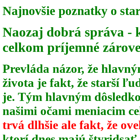
Najnovšie poznatky o sta
Naozaj dobrá správa - 
celkom príjemné zárov
Prevláda názor, že hlavn
života je fakt, že starší ľu
je. Tým hlavným dôsledk
našimi očami meniacim celé
trvá dlhšie ale fakt, že ov
ktorí dnes majú štyridsať