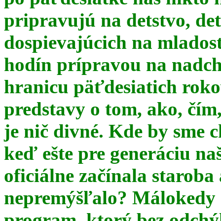
pripravujú na detstvo, det
dospievajúcich na mlados
hodín prípravou na nadchá
hranicu päťdesiatich ro
predstavy o tom, ako, čím,
je nič divné. Kde by sme c
keď ešte pre generáciu na
oficiálne začínala starob
nepremýšľalo? Málokedy s
program, ktorý bez odchý