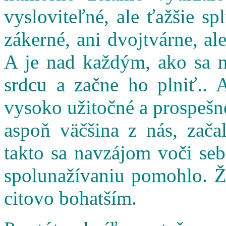
vysloviteľné, ale ťažšie s
zákerné, ani dvojtvárne, al
A je nad každým, ako sa n
srdcu a začne ho plniť.. 
vysoko užitočné a prospešné
aspoň väčšina z nás, zač
takto sa navzájom voči seb
spolunažívaniu pomohlo. Ži
citovo bohatším.