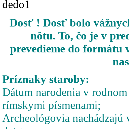
Dosť ! Dosť bolo vážnych
nôtu. To, čo je v pr
prevedieme do formátu v
nas
Príznaky staroby:
Dátum narodenia v rodnom l
rímskymi písmenami;
Archeológovia nachádzajú v 