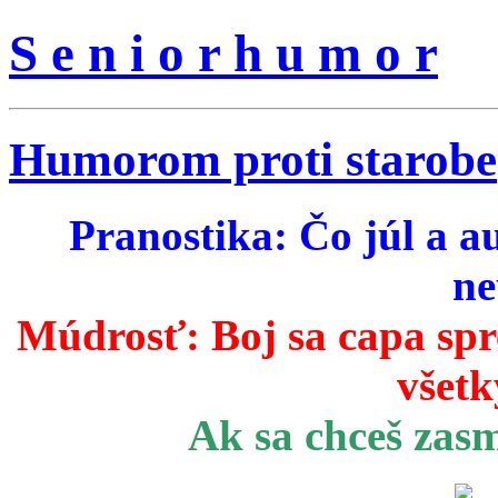
S e n i o r h u m o r
Humorom proti starobe
Pranostika: Čo júl a a
ne
Múdrosť:
Boj sa capa sp
všetk
Ak sa chceš zas