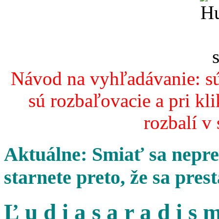
Návod na vyhľadávanie: sú
sú rozbaľovacie a pri kl
rozbalí v
Aktuálne: Smiať sa nepres
starnete preto, že sa pres
Ľ u d i a s a r a d i s m