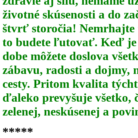
zdravie aj silu, nemáme u
životné skúsenosti a do za
štvrť storočia! Nemrhajt
to budete ľutovať. Keď je
dobe môžete doslova všet
zábavu, radosti a dojmy, 
cesty. Pritom kvalita týc
ďaleko prevyšuje všetko, 
zelenej, neskúsenej a pov
*****