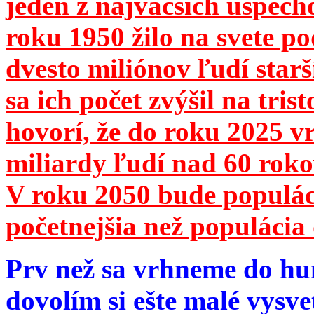
jeden z najväčších úspech
roku 1950 žilo na svete 
dvesto miliónov ľudí star
sa ich počet zvýšil na tri
hovorí, že do roku 2025 vr
miliardy ľudí nad 60 roko
V roku 2050 bude populá
početnejšia než populácia 
Prv než sa vrhneme do hu
dovolím si ešte malé vysve