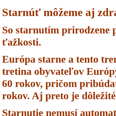
Starnúť môžeme aj zdr
So starnutím prirodzene 
ťažkosti.
Európa starne a tento tr
tretina obyvateľov Európ
60 rokov, pričom pribúdať
rokov. Aj preto je dôležit
Starnutie nemusí automa