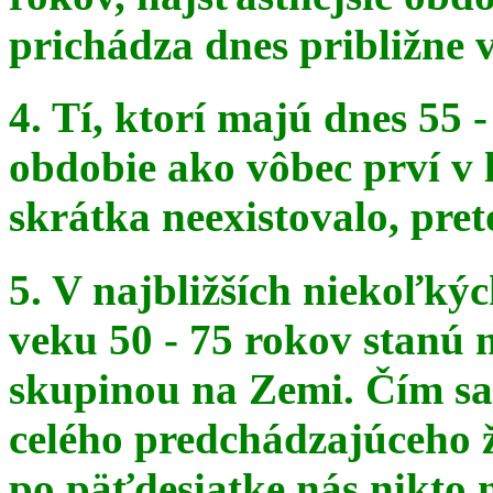
prichádza dnes približne v
4. Tí, ktorí majú dnes 55 
obdobie ako vôbec prví v 
skrátka
neexistovalo, pret
5. V najbližších niekoľký
veku 50 - 75 rokov stanú
skupinou na
Zemi. Čím sa 
celého predchádzajúceho ž
po päťdesiatke
nás nikto 