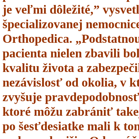
je veľmi dôležité,” vysve
špecializovanej nemocnice
Orthopedica. „Podstatnou
pacienta nielen zbavili bol
kvalitu života a zabezpeči
nezávislosť od okolia, v 
zvyšuje pravdepodobnosť 
ktoré môžu zabrániť takej
po šesťdesiatke mali k t