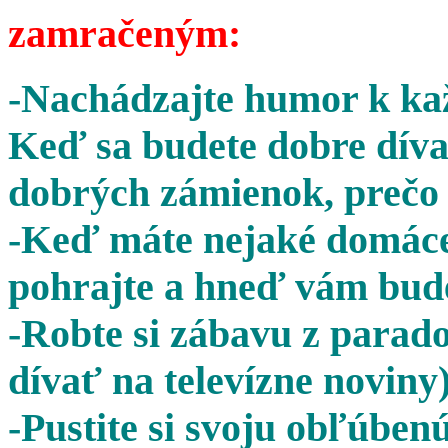
zamračeným:
-Nachádzajte humor k kaž
Keď sa budete dobre díva
dobrých zámienok, prečo 
-Keď máte nejaké domáce 
pohrajte a hneď vám bude
-Robte si zábavu z parado
dívať na televízne noviny)
-Pustite si svoju obľúben