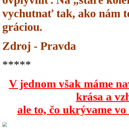
vychutnať tak, ako nám to
gráciou.
Zdroj - Pravda
*****
V jednom však máme na
krása a vz
ale to, čo ukrývame vo