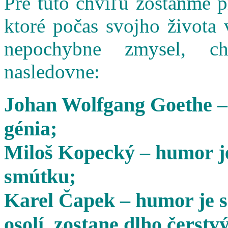
Pre túto chvíľu zostaňme 
ktoré počas svojho života 
nepochybne zmysel, cha
nasledovne:
Johan Wolfgang Goethe –
génia;
Miloš Kopecký – humor je
smútku;
Karel Čapek – humor je s
osolí, zostane dlho čerstvý