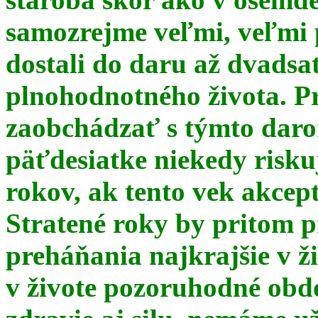
samozrejme veľmi, veľmi
dostali do daru až dvadsa
plnohodnotného života. Pr
zaobchádzať s týmto daro
päťdesiatke niekedy risku
rokov, ak tento vek akce
Stratené roky by pritom p
preháňania najkrajšie v ž
v živote pozoruhodné obd