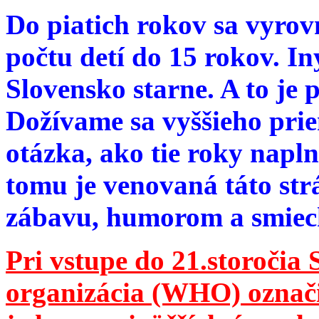
Do piatich rokov sa vyrov
počtu detí do 15 rokov. I
Slovensko starne. A to je 
Dožívame sa vyššieho pri
otázka, ako tie roky napln
tomu je venovaná táto str
zábavu, humorom a smie
Pri vstupe do 21.storočia
organizácia (WHO) označila