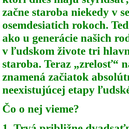
začne staroba niekedy v s
osemdesiatich rokoch. Te
ako u generácie našich ro
v ľudskom živote tri hlav
staroba. Teraz
„zrelosť“ n
znamená začiatok absolút
neexistujúcej etapy ľudsk
Čo o nej vieme?
1. Trvá približne dvadsať