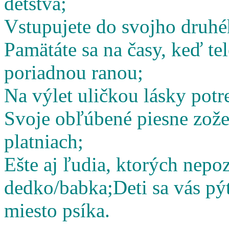
detstva;
Vstupujete do svojho druhé
Pamätáte sa na časy, keď te
poriadnou ranou;
Na výlet uličkou lásky potr
Svoje obľúbené piesne zož
platniach;
Ešte aj ľudia, ktorých nepoz
dedko/babka;
Deti sa vás pý
miesto psíka.