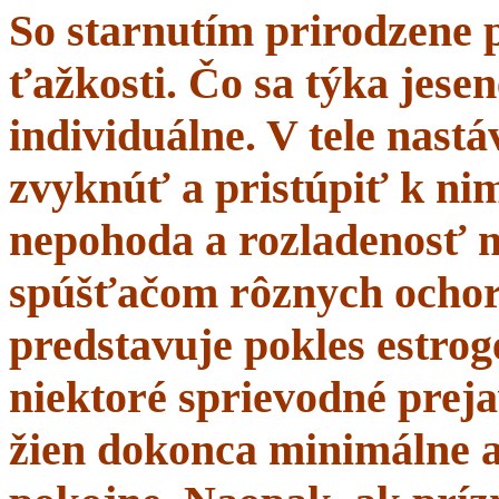
So starnutím prirodzene 
ťažkosti. Čo sa týka jesen
individuálne. V tele nastá
zvyknúť a pristúpiť k nim
nepohoda a rozladenosť 
spúšťačom rôznych ochor
predstavuje pokles estrogé
niektoré sprievodné prej
žien dokonca minimálne a