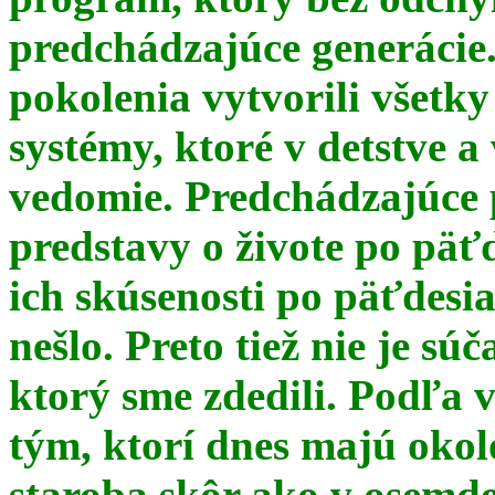
predchádzajúce generácie
pokolenia vytvorili všetky
systémy, ktoré v detstve a
vedomie. Predchádzajúce 
predstavy o živote po päť
ich skúsenosti po päťdesia
nešlo. Preto tiež nie je s
ktorý sme zdedili. Podľa 
tým, ktorí dnes majú okol
staroba skôr ako v osemde