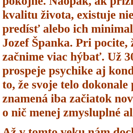
pokojne. Naopak, ak prí
kvalitu života, existuje n
predísť alebo ich minima
Jozef Španka. Pri pocite, 
začnime viac hýbať. Už 
prospeje psychike aj kond
to, že svoje telo dokonal
znamená iba začiatok nov
o nič menej zmysluplné a
Až v tomto veku nám dochá