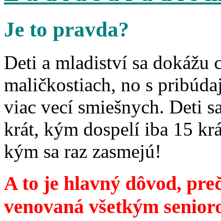
Je to pravda?
Deti a mladiství sa dokážu 
maličkostiach, no s pribúd
viac vecí smiešnych. Deti 
krát, kým dospelí iba 15 krá
kým sa raz zasmejú!
A to je hlavný dôvod, preč
venovaná všetkým senior