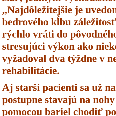
„Najdôležitejšie je uvedom
bedrového kĺbu záležitosť
rýchlo vráti do pôvodného 
stresujúci výkon ako niek
vyžadoval dva týždne v n
rehabilitácie.
Aj starší pacienti sa už 
postupne stavajú na nohy 
pomocou bariel chodiť po 