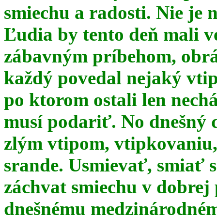
smiechu a radosti. Nie je 
Ľudia by tento deň mali 
zábavným príbehom, obrá
každý povedal nejaký vtip
po ktorom ostali len nechá
musí podariť. No dnešný 
zlým vtipom, vtipkovaniu
srande. Usmievať, smiať s
záchvat smiechu v dobrej p
dnešnému medzinárodnému