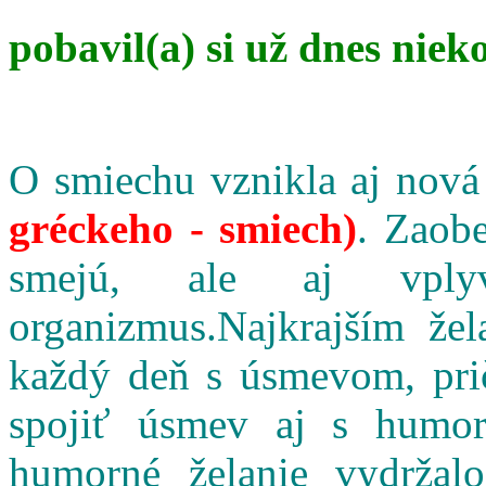
pobavil(a) si už dnes niek
O smiechu vznikla aj nová
gréckeho - smiech)
. Zaobe
smejú, ale aj vpl
organizmus.Najkrajším že
každý deň s úsmevom, pri
spojiť úsmev aj s humo
humorné želanie vydržalo