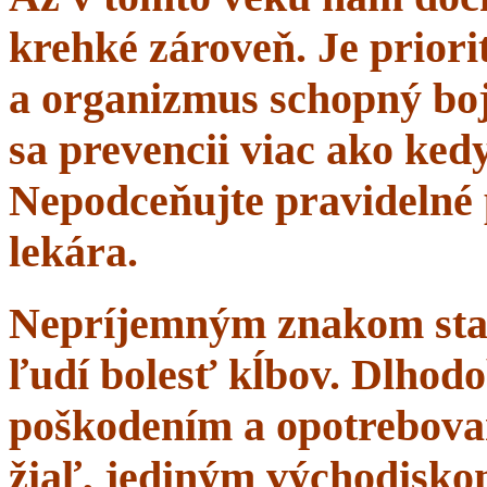
krehké zároveň. Je priorit
a organizmus schopný boj
sa prevencii viac ako ke
Nepodceňujte pravidelné 
lekára.
Nepríjemným znakom starn
ľudí bolesť kĺbov. Dlhodo
poškodením a opotrebova
žiaľ, jediným východisko