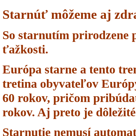
Starnúť môžeme aj zdr
So starnutím prirodzene 
ťažkosti.
Európa starne a tento tr
tretina obyvateľov Európ
60 rokov, pričom pribúdať
rokov. Aj preto je dôležit
Starnutie nemusí automa