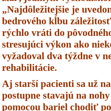
„Najdôležitejšie je uvedom
bedrového kĺbu záležitosť
rýchlo vráti do pôvodného 
stresujúci výkon ako niek
vyžadoval dva týždne v n
rehabilitácie.
Aj starší pacienti sa už 
postupne stavajú na nohy 
pomocou bariel chodiť po 