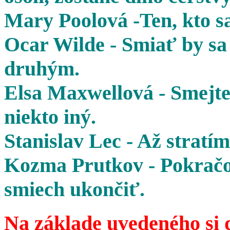
Mary Poolová -Ten, kto sa
Ocar Wilde - Smiať by sa 
druhým.
Elsa Maxwellová - Smejte 
niekto iný.
Stanislav Lec - Až stratím
Kozma Prutkov - Pokračov
smiech ukončiť.
Na základe uvedeného si 