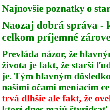
Najnovšie poznatky o sta
Naozaj dobrá správa - 
celkom príjemné zárov
Prevláda názor, že hlavn
života je fakt, že starší ľu
je. Tým hlavným dôsledk
našimi očami meniacim celé
trvá dlhšie ale fakt, že ov
ktorí dnes majú štyridsať