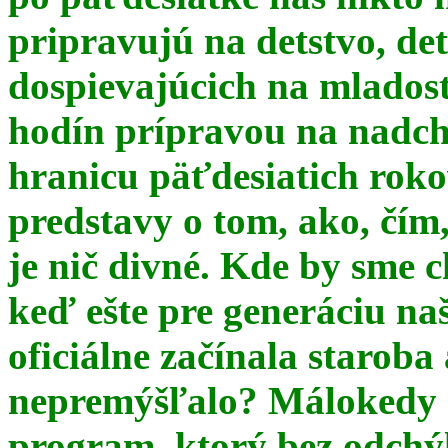
pripravujú na detstvo, det
dospievajúcich na mlados
hodín prípravou na nadchá
hranicu päťdesiatich ro
predstavy o tom, ako, čím,
je nič divné. Kde by sme c
keď ešte pre generáciu na
oficiálne začínala starob
nepremýšľalo? Málokedy s
program, ktorý bez odchý