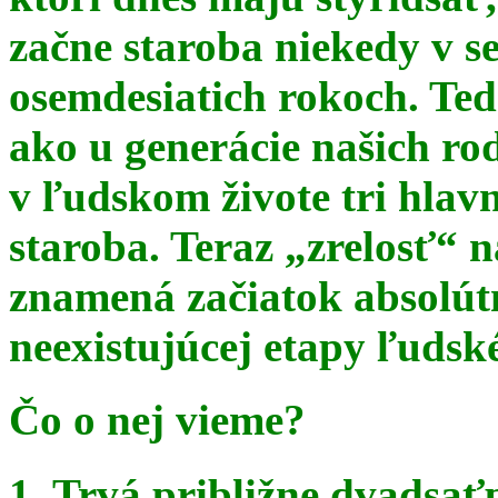
začne staroba niekedy v s
osemdesiatich rokoch. Te
ako u generácie našich ro
v ľudskom živote tri hlav
staroba. Teraz
„zrelosť“ n
znamená začiatok absolút
neexistujúcej etapy ľudsk
Čo o nej vieme?
1. Trvá približne dvadsať