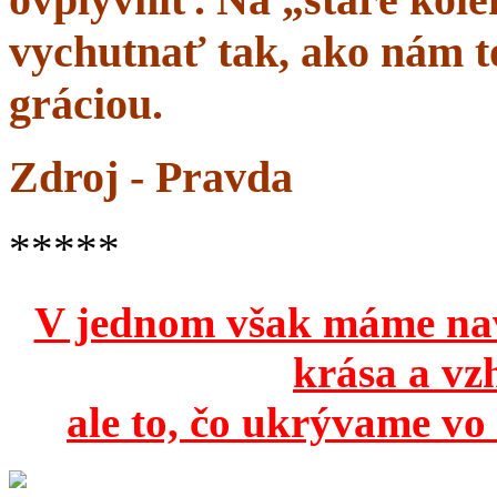
vychutnať tak, ako nám to
gráciou.
Zdroj - Pravda
*****
V jednom však máme na
krása a vz
ale to, čo ukrývame vo