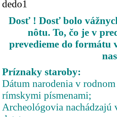
Dosť ! Dosť bolo vážnych
nôtu. To, čo je v pr
prevedieme do formátu v
nas
Príznaky staroby:
Dátum narodenia v rodnom l
rímskymi písmenami;
Archeológovia nachádzajú v 