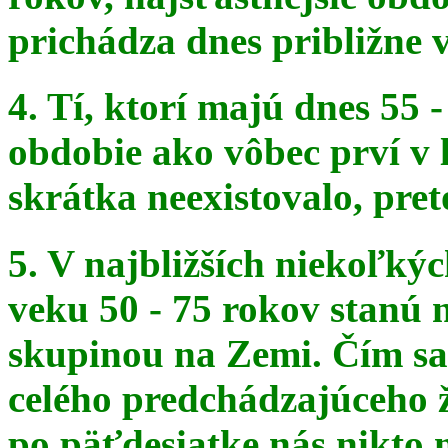
prichádza dnes približne v
4. Tí, ktorí majú dnes 55 
obdobie ako vôbec prví v 
skrátka
neexistovalo, pret
5. V najbližších niekoľký
veku 50 - 75 rokov stanú
skupinou na
Zemi. Čím sa 
celého predchádzajúceho ž
po päťdesiatke
nás nikto 