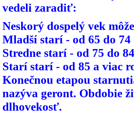
vedeli zaradiť:
Neskorý dospelý vek môže
Mladší starí - od 65 do 74
Stredne starí - od 75 do 8
Starí starí - od 85 a viac 
Konečnou etapou starnutia
nazýva geront. Obdobie ž
dlhovekosť.