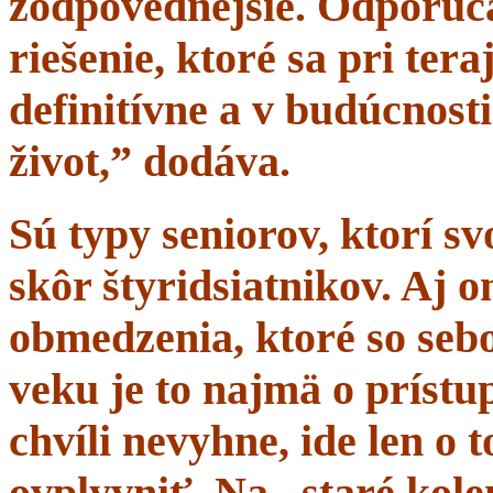
zodpovednejšie. Odporúč
riešenie, ktoré sa pri tera
definitívne a v budúcnost
život,” dodáva.
Sú typy seniorov, ktorí s
skôr štyridsiatnikov. Aj 
obmedzenia, ktoré so sebo
veku je to najmä o prístup
chvíli nevyhne, ide len o
ovplyvniť. Na „staré kole