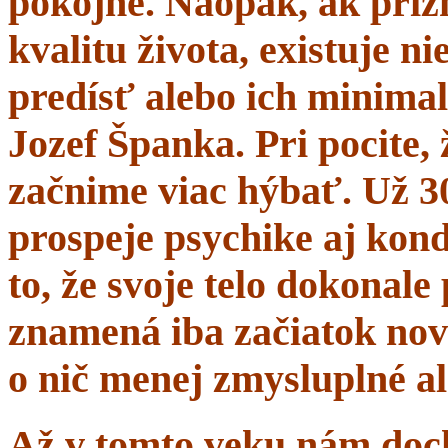
pokojne. Naopak, ak prí
kvalitu života, existuje n
predísť alebo ich minima
Jozef Španka. Pri pocite, 
začnime viac hýbať. Už 
prospeje psychike aj kond
to, že svoje telo dokonal
znamená iba začiatok nov
o nič menej zmysluplné a
Až v tomto veku nám dochá