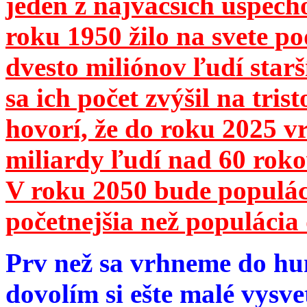
jeden z najväčších úspech
roku 1950 žilo na svete 
dvesto miliónov ľudí star
sa ich počet zvýšil na tri
hovorí, že do roku 2025 vr
miliardy ľudí nad 60 roko
V roku 2050 bude populá
početnejšia než populácia 
Prv než sa vrhneme do hu
dovolím si ešte malé vysve