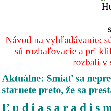
Návod na vyhľadávanie: sú
sú rozbaľovacie a pri kl
rozbalí v
Aktuálne: Smiať sa nepres
starnete preto, že sa pres
Ľ u d i a s a r a d i s m