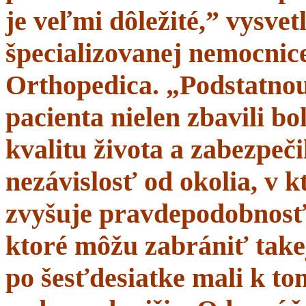
je veľmi dôležité,” vysve
špecializovanej nemocnice
Orthopedica. „Podstatnou
pacienta nielen zbavili bol
kvalitu života a zabezpeči
nezávislosť od okolia, v 
zvyšuje pravdepodobnosť 
ktoré môžu zabrániť takej
po šesťdesiatke mali k t