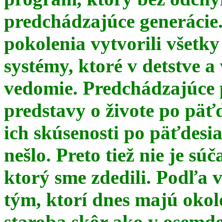
predchádzajúce generácie
pokolenia vytvorili všetky
systémy, ktoré v detstve a
vedomie. Predchádzajúce 
predstavy o živote po päť
ich skúsenosti po päťdesia
nešlo. Preto tiež nie je s
ktorý sme zdedili. Podľa 
tým, ktorí dnes majú okol
staroba skôr ako v osemde