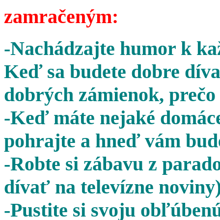
zamračeným:
-Nachádzajte humor k kaž
Keď sa budete dobre díva
dobrých zámienok, prečo 
-Keď máte nejaké domáce 
pohrajte a hneď vám bude
-Robte si zábavu z parado
dívať na televízne noviny)
-Pustite si svoju obľúben