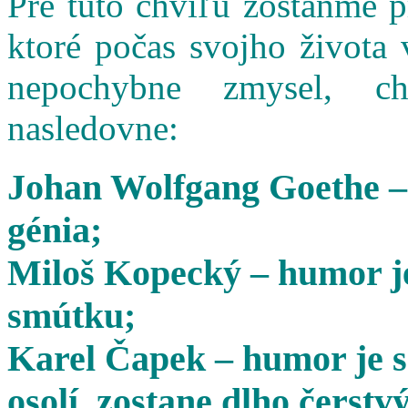
Pre túto chvíľu zostaňme 
ktoré počas svojho života 
nepochybne zmysel, cha
nasledovne:
Johan Wolfgang Goethe –
génia;
Miloš Kopecký – humor je
smútku;
Karel Čapek – humor je s
osolí, zostane dlho čerstvý