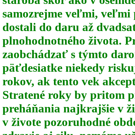
samozrejme veľmi, veľmi
dostali do daru až dvadsa
plnohodnotného života. Pr
zaobchádzať s týmto daro
päťdesiatke niekedy risku
rokov, ak tento vek akce
Stratené roky by pritom p
preháňania najkrajšie v ž
v živote pozoruhodné obd