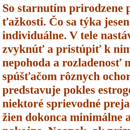
So starnutím prirodzene 
ťažkosti. Čo sa týka jesen
individuálne. V tele nastá
zvyknúť a pristúpiť k nim
nepohoda a rozladenosť 
spúšťačom rôznych ochor
predstavuje pokles estrogé
niektoré sprievodné prej
žien dokonca minimálne a