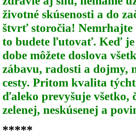
zdravie aj silu, nemáme u
životné skúsenosti a do za
štvrť storočia! Nemrhajt
to budete ľutovať. Keď je
dobe môžete doslova všet
zábavu, radosti a dojmy, 
cesty. Pritom kvalita týc
ďaleko prevyšuje všetko, 
zelenej, neskúsenej a pov
*****