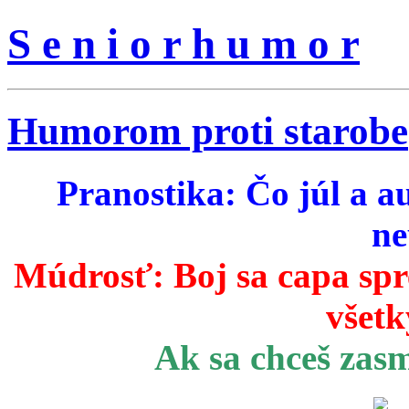
S e n i o r h u m o r
Humorom proti starobe
Pranostika: Čo júl a a
ne
Múdrosť:
Boj sa capa sp
všetk
Ak sa chceš zas