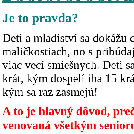
Je to pravda?
Deti a mladiství sa dokážu 
maličkostiach, no s pribúd
viac vecí smiešnych. Deti 
krát, kým dospelí iba 15 krá
kým sa raz zasmejú!
A to je hlavný dôvod, preč
venovaná všetkým senior