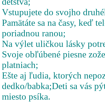
detstva;
Vstupujete do svojho druhé
Pamätáte sa na časy, keď te
poriadnou ranou;
Na výlet uličkou lásky potr
Svoje obľúbené piesne zož
platniach;
Ešte aj ľudia, ktorých nepoz
dedko/babka;
Deti sa vás pý
miesto psíka.