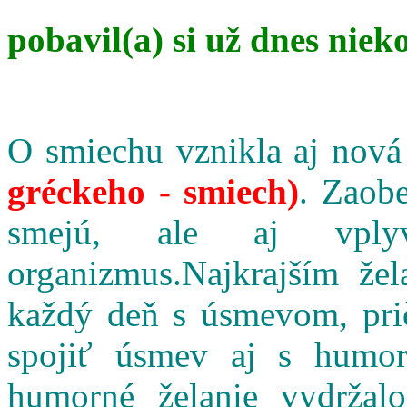
pobavil(a) si už dnes niek
O smiechu vznikla aj nová
gréckeho - smiech)
. Zaobe
smejú, ale aj vpl
organizmus.Najkrajším že
každý deň s úsmevom, pri
spojiť úsmev aj s humo
humorné želanie vydržalo