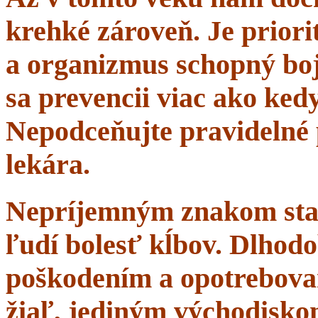
krehké zároveň. Je priorit
a organizmus schopný boj
sa prevencii viac ako ke
Nepodceňujte pravidelné 
lekára.
Nepríjemným znakom starn
ľudí bolesť kĺbov. Dlhodo
poškodením a opotrebova
žiaľ, jediným východisko