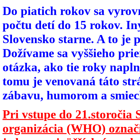
Do piatich rokov sa vyrov
počtu detí do 15 rokov. I
Slovensko starne. A to je 
Dožívame sa vyššieho pri
otázka, ako tie roky napln
tomu je venovaná táto str
zábavu, humorom a smie
Pri vstupe do 21.storočia
organizácia (WHO) označila