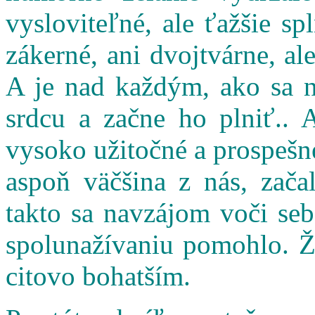
vysloviteľné, ale ťažšie s
zákerné, ani dvojtvárne, al
A je nad každým, ako sa n
srdcu a začne ho plniť.. 
vysoko užitočné a prospešné
aspoň väčšina z nás, zač
takto sa navzájom voči seb
spolunažívaniu pomohlo. Ži
citovo bohatším.