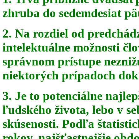
zhruba do sedemdesiat pä
2. Na rozdiel od predchádz
intelektuálne možnosti čl
správnom
prístupe nezniž
niektorých prípadoch doko
3. Je to potenciálne najle
ľudského života, lebo v seb
skúsenosti. Podľa štatist
rokov, najšťastnejšie obdo