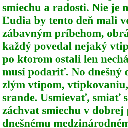
smiechu a radosti. Nie je 
Ľudia by tento deň mali 
zábavným príbehom, obrá
každý povedal nejaký vtip
po ktorom ostali len nechá
musí podariť. No dnešný 
zlým vtipom, vtipkovaniu
srande. Usmievať, smiať s
záchvat smiechu v dobrej p
dnešnému medzinárodnému