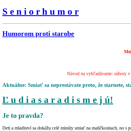
S e n i o r h u m o r
Humorom proti starobe
Mú
Návod na vyhľadávanie: súbory v s
Aktuálne: Smiať sa neprestávate preto, že starnete, st
Ľ u d i a s a r a d i s m e j ú!
Je to pravda?
Deti a mladiství sa dokážu celé minúty smiať na maličkostiach, no s 