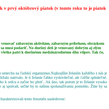
 v prvý októbrový piatok (v tomto roku to je piatok
 mali venovať zábavným aktivitám, zábavným príbehom, obrázkom
ip sa musí podariť. No dnešný deň je venovaný dobrým aj zlým
 to všetko patrí k dnešnému medzinárodnému dňu vtipov. Tak čo,
vom smiechu na ľudský organizmus.Najkrajším želaním každého z nás je
o natrvalo. Je ti želanie ľahko vysloviteľné, ale ťažšie splniteľné.
ho k srdcu a začne ho plniť.. Ak áno, tak potom je to želanie vysoko
 aj správali, určite by to nášmu spolunažívaniu pomohlo. Žitie by sa
charakterizovali tento fenomén nasledovne: