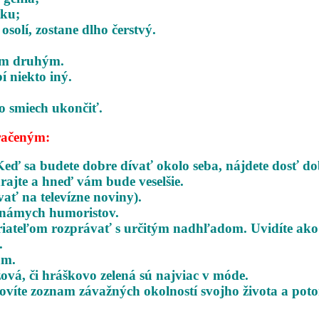
tku;
solí, zostane dlho čerstvý.
tým druhým.
í niekto iný.
o smiech ukončiť.
račeným:
Keď sa budete dobre dívať okolo seba,
nájdete dosť do
rajte a hneď vám bude veselšie.
vať na televízne noviny).
 známych humoristov.
 priateľom rozprávať s určitým nadhľadom.
Uvidíte ako
.
am.
žová, či hráškovo zelená sú najviac v móde.
tovíte zoznam závažných okolností svojho
života a pot