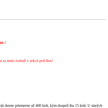
rán
!
sa tento rozbalí v sekcii pod ňou!
jú denne priemerne až 400 krát, kým dospelí iba 15 krát. U starých