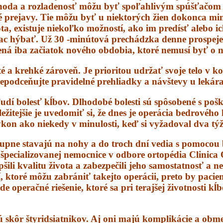
ohoda a rozladenosť môžu byť spoľahlivým spúšťačom 
dné prejavy. Tie môžu byť u niektorých žien dokonca mi
a, existuje niekoľko možností, ako im predísť alebo i
viac hýbať. Už 30 -minútová prechádzka denne prospeje 
ená iba začiatok nového obdobia, ktoré nemusí byť o n
é a krehké zároveň. Je prioritou udržať svoje telo v 
epodceňujte pravidelné prehliadky a návštevy u lekára
udí bolesť kĺbov. Dlhodobé bolesti sú spôsobené s po
tejšie je uvedomiť si, že dnes je operácia bedrového k
výkon ako niekedy v minulosti, keď si vyžadoval dva tý
upne stavajú na nohy a do troch dní vedia s pomocou ba
 špecializovanej nemocnice v odbore ortopédia Clinica
epšili kvalitu života a zabezpečili jeho samostatnosť a 
 ktoré môžu zabrániť takejto operácii, preto by pacie
operačné riešenie, ktoré sa pri terajšej životnosti kĺ
ú skôr štyridsiatnikov. Aj oni majú komplikácie a obme