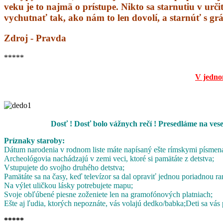
veku je to najmä o prístupe. Nikto sa starnutiu v urči
vychutnať tak, ako nám to len dovolí, a starnúť s grá
Zdroj - Pravda
*****
V jedno
Dosť ! Dosť bolo vážnych rečí ! Presedláme na ves
Príznaky staroby:
Dátum narodenia v rodnom liste máte napísaný ešte rímskymi písmen
Archeológovia nachádzajú v zemi veci, ktoré si pamätáte z detstva;
Vstupujete do svojho druhého detstva;
Pamätáte sa na časy, keď televízor sa dal opraviť jednou poriadnou ra
Na výlet uličkou lásky potrebujete mapu;
Svoje obľúbené piesne zoženiete len na gramofónových platniach;
Ešte aj ľudia, ktorých nepoznáte, vás volajú dedko/babka;
Deti sa vás 
*****