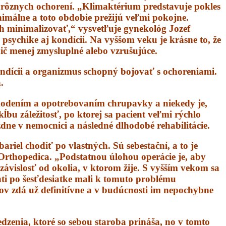
rôznych ochorení. „Klimaktérium predstavuje pokles
nimálne a toto obdobie prežijú veľmi pokojne.
ch minimalizovať,“ vysvetľuje gynekológ Jozef
psychike aj kondícii. Na vyššom veku je krásne to, že
ič menej zmysluplné alebo vzrušujúce.
kondícii a organizmus schopný bojovať s ochoreniami.
.
škodením a opotrebovaním chrupavky a niekedy je,
ĺbu záležitosť, po ktorej sa pacient veľmi rýchlo
ždne v nemocnici a následné dlhodobé rehabilitácie.
riel chodiť po vlastných. Sú sebestační, a to je
 Orthopedica. „Podstatnou úlohou operácie je, aby
nezávislosť od okolia, v ktorom žije. S vyšším vekom sa
nti po šesťdesiatke mali k tomuto problému
bov zdá už definitívne a v budúcnosti im nepochybne
dzenia, ktoré so sebou staroba prináša, no v tomto