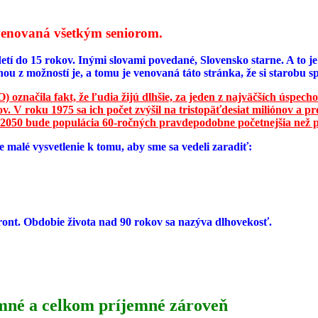
e venovaná všetkým seniorom.
etí do 15 rokov. Inými slovami povedané, Slovensko starne. A to j
nou z možností je, a tomu je venovaná táto stránka, že si starob
 označila fakt, že ľudia žijú dlhšie, za jeden z najväčších úspecho
. V roku 1975 sa ich počet zvýšil na tristopäťdesiat miliónov a pr
 2050 bude populácia 60-ročných pravdepodobne početnejšia než p
 malé vysvetlenie k tomu, aby sme sa vedeli zaradiť:
ront. Obdobie života nad 90 rokov sa nazýva dlhovekosť.
umné a celkom príjemné zároveň