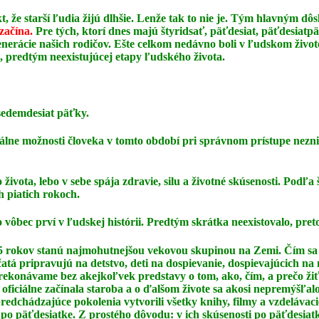
t, že starší ľudia žijú dlhšie. Lenže tak to nie je. Tým hlavným 
 začína.
Pre tých, ktorí dnes majú štyridsať, päťdesiat, päťdesiatp
erácie našich rodičov. Ešte celkom nedávno boli v ľudskom živote
, predtým neexistujúcej etapy ľudského života.
sedemdesiat päťky.
tuálne možnosti človeka v tomto období pri správnom
prístupe nezn
života, lebo v sebe spája zdravie, silu a životné
skúsenosti. Podľa 
h piatich rokoch.
ko vôbec prví v ľudskej histórii. Predtým skrátka
neexistovalo, pret
- 75 rokov stanú najmohutnejšou vekovou skupinou na
Zemi. Čím sa 
čatá pripravujú na detstvo, deti na dospievanie, dospievajúcich na
 prekonávame
bez akejkoľvek predstavy o tom, ako, čím, a prečo žiť
 oficiálne začínala staroba a o ďalšom
živote sa akosi nepremýšľa
predchádzajúce pokolenia vytvorili všetky knihy, filmy a vzdelávac
 po päťdesiatke. Z prostého dôvodu: v ich skúsenosti po päťdesiat