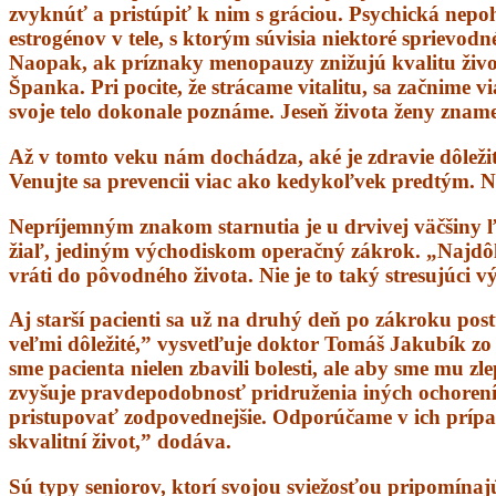
zvyknúť a pristúpiť k nim s gráciou. Psychická nep
estrogénov v tele, s ktorým súvisia niektoré sprievo
Naopak, ak príznaky menopauzy znižujú kvalitu život
Španka. Pri pocite, že strácame vitalitu, sa začnime 
svoje telo dokonale poznáme. Jeseň života ženy znam
Až v tomto veku nám dochádza, aké je zdravie dôležit
Venujte sa prevencii viac ako kedykoľvek predtým. N
Nepríjemným znakom starnutia je u drvivej väčšiny ľ
žiaľ, jediným východiskom operačný zákrok. „Najdôleži
vráti do pôvodného života. Nie je to taký stresujúci 
Aj starší pacienti sa už na druhý deň po zákroku post
veľmi dôležité,” vysvetľuje doktor Tomáš Jakubík zo
sme pacienta nielen zbavili bolesti, ale aby sme mu zl
zvyšuje pravdepodobnosť pridruženia iných ochorení,
pristupovať zodpovednejšie. Odporúčame v ich prípade 
skvalitní život,” dodáva.
Sú typy seniorov, ktorí svojou sviežosťou pripomínaj