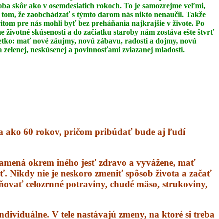
oba skôr ako v osemdesiatich rokoch. To je
samozrejme veľmi,
 tom, že zaobchádzať s týmto darom nás nikto nenaučil.
Takže
itom pre nás mohli byť bez preháňania najkrajšie v živote. Po
 životné skúsenosti a do začiatku staroby nám zostáva ešte štvrť
šetko: mať nové
záujmy, novú zábavu, radosti a dojmy, novú
 zelenej, neskúsenej a povinnosťami zviazanej
mladosti.
ia ako 60 rokov, pričom pribúdať bude aj ľudí
namená okrem iného jesť zdravo a vyvážene, mať
iť. Nikdy nie je neskoro zmeniť spôsob života a začať
stňovať celozrnné potraviny, chudé mäso, strukoviny,
ndividuálne. V tele nastávajú zmeny, na ktoré si treba