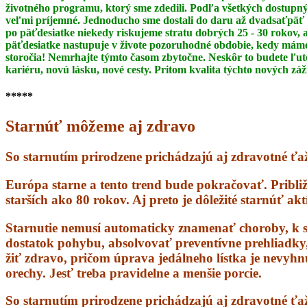
životného programu, ktorý sme zdedili. Podľa všetkých dostupný
veľmi príjemné. Jednoducho sme dostali do daru až dvadsaťpäť 
po päťdesiatke niekedy riskujeme stratu dobrých 25 - 30 rokov,
päťdesiatke
nastupuje v živote pozoruhodné obdobie, kedy máme 
storočia! Nemrhajte týmto časom
zbytočne. Neskôr to budete ľut
kariéru, novú lásku, nové cesty. Pritom kvalita týchto nových zá
*****
Starnúť môžeme aj zdravo
So starnutím prirodzene prichádzajú aj zdravotné ťaž
Európa starne a tento trend bude pokračovať. Pribli
starších ako 80 rokov. Aj preto je dôležité starnúť ak
Starnutie nemusí automaticky znamenať choroby, k s
dostatok pohybu, absolvovať preventívne prehliadky, s
žiť zdravo, pričom úprava jedálneho lístka je nevyhn
orechy. Jesť treba pravidelne a menšie porcie.
So starnutím prirodzene prichádzajú aj zdravotné ťažk