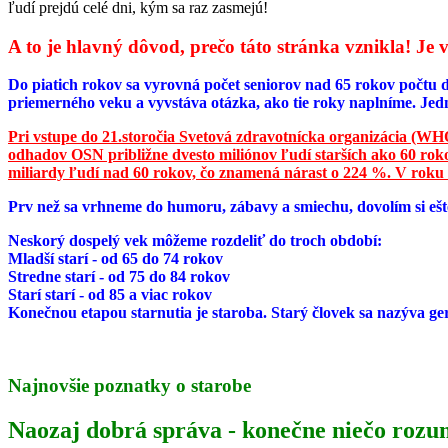
ľudí prejdú celé dni, kým sa raz zasmejú!
A to je hlavný dôvod, prečo táto stránka vznikla! J
Do piatich rokov sa vyrovná počet seniorov nad 65 rokov počtu d
priemerného veku a vyvstáva otázka, ako tie roky naplníme. Jed
Pri vstupe do 21.storočia Svetová zdravotnícka organizácia (WHO)
odhadov OSN približne dvesto miliónov ľudí starších ako 60 rokov
miliardy ľudí nad 60 rokov, čo znamená nárast o 224 %. V roku
Prv než sa vrhneme do humoru, zábavy a smiechu, dovolím si ešte
Neskorý dospelý vek môžeme rozdeliť do troch období:
Mladší starí - od 65 do 74 rokov
Stredne starí - od 75 do 84 rokov
Starí starí - od 85 a viac rokov
Konečnou etapou starnutia je staroba. Starý človek sa nazýva ge
Najnovšie poznatky o starobe
Naozaj dobrá správa - konečne niečo roz