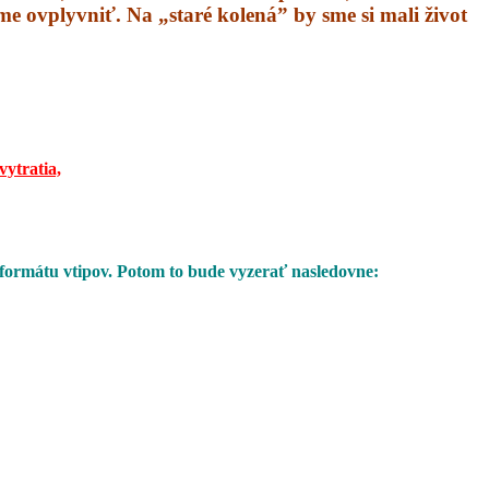
áme ovplyvniť. Na „staré kolená” by sme si mali život
vytratia,
 formátu vtipov. Potom to bude vyzerať nasledovne: