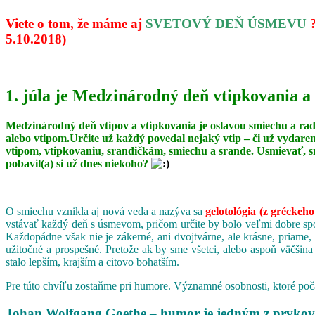
Viete o tom, že máme aj
SVETOVÝ DEŇ ÚSMEVU
5.10.2018)
1. júla je Medzinárodný deň vtipkovania a
Medzinárodný deň vtipov a vtipkovania je oslavou smiechu a ra
alebo vtipom.Určite už každý povedal nejaký vtip – či už vydare
vtipom, vtipkovaniu, srandičkám, smiechu a srande. Usmievať, s
pobavil(a) si už dnes niekoho?
O smiechu vznikla aj nová veda a nazýva sa
gelotológia (z gréckeho
vstávať každý deň s úsmevom, pričom určite by bolo veľmi dobre spoj
Každopádne však nie je zákerné, ani dvojtvárne, ale krásne, priame,
užitočné a prospešné. Pretože ak by sme všetci, alebo aspoň väčšina
stalo lepším, krajším a citovo bohatším.
Pre túto chvíľu zostaňme pri humore. Významné osobnosti, ktoré poča
Johan Wolfgang Goethe – humor je jedným z prvkov