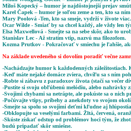
Miloš Kopecký – humor je najdôstojnejší prejav smú
Karel Čapek – humor je soľou zeme a ten, kto sa ním o
Mary Poolová -Ten, kto sa smeje, vydrží v živote viac.
Ocar Wilde - Smiať by sa chcel každý, ale vždy len 
Elsa Maxwellová - Smejte sa na sebe skôr, ako to urob
Stanislav Lec - Až stratím vtip, nazvú ma filozofom.
Kozma Prutkov - Pokračovať v smiechu je ľahšie, ak
Na základe uvedeného si dovolím poradiť večne zam
-Nachádzajte humor k každodenných záležitostiach. 
-Keď máte nejaké domáce zviera, chvíľu sa s ním poh
-Robte si zábavu z paradoxov života (stačí sa večer dí
-Pustite si svoju obľúbenú melódiu, alebo nahrávky
-Svojimi chybami sa netrápte, ale pokúste sa o nich
-Počúvajte vtipy, príbehy a anekdoty vo svojom okolí
-Smejte sa spolu so svojimi deťmi kľudne aj hlúposti
-Obklopujte sa veselými farbami. Žltá, červená, oran
-Skúste získať odstup od problémov hoci tým, že zho
budú pripadať skôr smiešne.