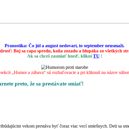
Pranostika: Čo júl a august nedovarí, to september neusmaží.
drosť:
Boj sa capa spredu, koňa zozadu a hlupáka zo všetkých st
Ak sa chceš zasmiať hneď, klikni
TU
!
ekcii „Humor a zábava“ sú rozbaľovacie a pri kliknutí na názov súboru 
arnete preto, že sa prestávate smiať!
pribúdajúcim vekom prestáva byť čoraz viac vecí smiešnych. Deti sa sme