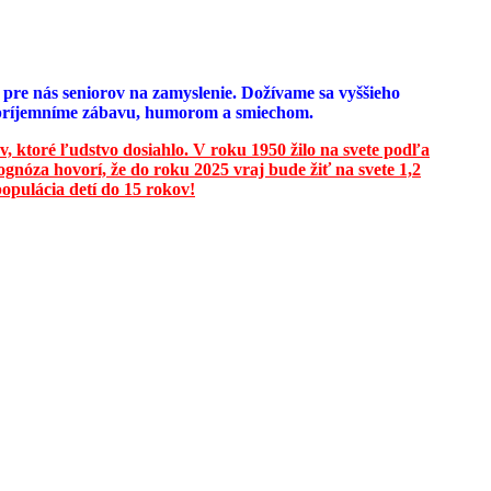
e pre nás seniorov na zamyslenie. Dožívame sa vyššieho
u spríjemníme zábavu, humorom a smiechom.
v, ktoré ľudstvo dosiahlo. V roku 1950 žilo na svete podľa
ognóza hovorí, že do roku 2025 vraj bude žiť na svete 1,2
opulácia detí do 15 rokov!