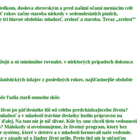
dôsledkom, doslova obrovským a pred našimi očami meniacim celé
äť rokov začne staroba niekedy v sedemdesiatich piatich,
 tri hlavné obdobia: mladosť, zrelosť a staroba. Teraz
„zrelosť“
ižujú a sú minimálne rovnaké, v niektorých prípadoch dokonca
štatistických údajov z posledných rokov, najšťastnejšie obdobie
ože ľudia starli omnoho skôr.
život po päťdesiatke líši od celého predchádzajúceho života?
 mladosť a v mladosti
trávime desiatky hodín prípravou na
 ďalej. Na tom nie je nič divné. Kde by sme chceli tieto
vedomosti
lo? Málokedy si uvedomujeme, že životný program, ktorý bez
ie
systémy, ktoré v detstve a v mladosti formovali naše vedomie.
ke v zásade už o žiadny život
nešlo. Preto tiež nie je súčasťou