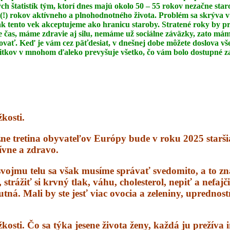
ch štatistík
tým, ktorí dnes majú okolo 50 – 55 rokov nezačne star
(!) rokov aktívneho a
plnohodnotného života. Problém sa skrýva v
 ak tento vek akceptujeme ako
hranicu staroby. Stratené roky by pr
čas, máme zdravie aj silu, nemáme už sociálne záväzky,
zato máme
ovať. Keď je vám cez päťdesiat, v dnešnej dobe môžete doslova v
žitkov
v mnohom ďaleko prevyšuje všetko, čo vám bolo dostupné za
kosti.
žne tretina obyvateľov Európy bude v roku 2025 starš
tívne a zdravo.
vojmu telu sa však musíme správať svedomito, a to z
trážiť si krvný tlak, váhu, cholesterol, nepiť a nefajč
utná. Mali by ste jesť viac ovocia a zeleniny, upredno
osti. Čo sa týka jesene života ženy, každá ju prežíva i