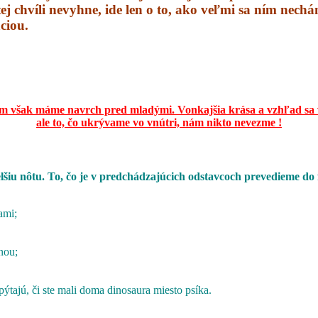
tej chvíli nevyhne, ide len o to, ako veľmi sa ním nech
ciou.
m však máme navrch pred mladými.
Vonkajšia krása a vzhľad sa 
ale to, čo ukrývame vo vnútri,
nám nikto nevezme !
elšiu nôtu. To, čo je v predchádzajúcich odstavcoch prevedieme do
ami;
nou;
pýtajú, či ste mali doma dinosaura miesto psíka.