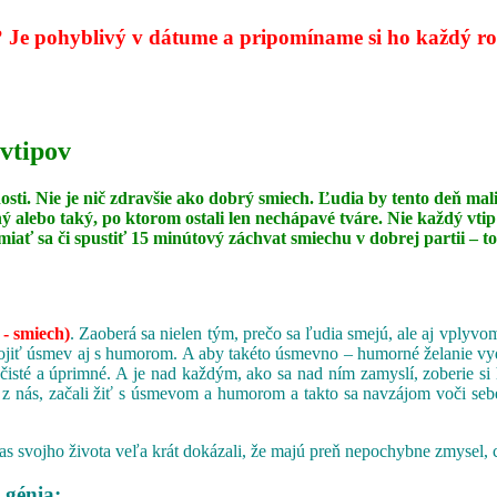
?
Je pohyblivý v dátume a pripomíname si ho každý rok
 vtipov
dosti. Nie je nič zdravšie ako dobrý smiech. Ľudia by tento deň
ný alebo taký, po ktorom ostali len nechápavé tváre. Nie každý vt
miať sa či spustiť 15 minútový záchvat smiechu v dobrej partii –
 - smiech)
. Zaoberá sa nielen tým, prečo sa ľudia smejú, ale aj vply
iť úsmev aj s humorom. A aby takéto úsmevno – humorné želanie vydržal
 čisté a úprimné. A je nad každým, ako sa nad ním zamyslí, zoberie si 
 z nás, začali žiť s úsmevom a humorom a takto sa navzájom voči sebe
s svojho života veľa krát dokázali, že majú preň nepochybne zmysel, 
 génia;