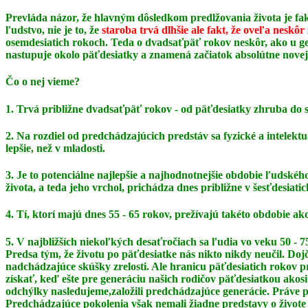
Prevláda názor, že hlavným dôsledkom predlžovania života je fak
ľudstvo, nie je to, že
staroba trvá dlhšie ale fakt, že oveľa neskôr
osemdesiatich rokoch. Teda o dvadsaťpäť rokov neskôr, ako u gen
nastupuje okolo päťdesiatky a znamená začiatok absolútne novej
Čo o nej vieme?
1. Trvá približne dvadsaťpäť rokov - od päťdesiatky zhruba do 
2. Na rozdiel od predchádzajúcich predstáv sa fyzické a intelek
lepšie, než v mladosti.
3. Je to potenciálne najlepšie a najhodnotnejšie obdobie ľudského 
života, a teda jeho vrchol,
prichádza dnes približne v šesťdesiatic
4. Tí, ktorí majú dnes 55 - 65 rokov, prežívajú takéto obdobie a
5. V najbližších niekoľkých desaťročiach sa ľudia vo veku 50 
Predsa tým, že životu po päťdesiatke
nás nikto nikdy neučil. Doj
nadchádzajúce skúšky zrelosti. Ale hranicu päťdesiatich rokov
získať, keď ešte pre generáciu našich rodičov päťdesiatkou akosi
odchýlky nasledujeme,
založili predchádzajúce generácie. Práve 
Predchádzajúce pokolenia však nemali žiadne
predstavy o živote